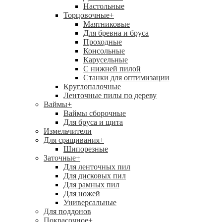
Настольные
Торцовочные
+
Маятниковые
Для бревна и бруса
Проходные
Консольные
Карусельные
С нижней пилой
Станки для оптимизации
Круглопалочные
Ленточные пилы по дереву
Ваймы
+
Ваймы сборочные
Для бруса и щита
Измельчители
Для сращивания
+
Шипорезные
Заточные
+
Для ленточных пил
Для дисковых пил
Для рамных пил
Для ножей
Универсальные
Для поддонов
Покрасочное
+