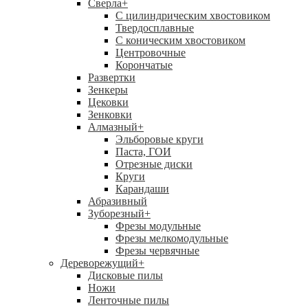
Сверла
+
С цилиндрическим хвостовиком
Твердосплавные
С коническим хвостовиком
Центровочные
Корончатые
Развертки
Зенкеры
Цековки
Зенковки
Алмазный
+
Эльборовые круги
Паста, ГОИ
Отрезные диски
Круги
Карандаши
Абразивный
Зуборезный
+
Фрезы модульные
Фрезы мелкомодульные
Фрезы червячные
Дереворежущий
+
Дисковые пилы
Ножи
Ленточные пилы