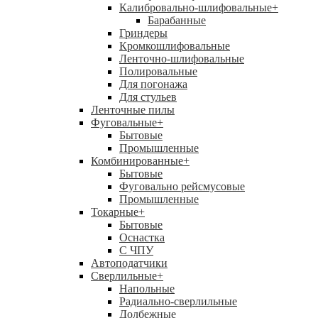
Калибровально-шлифовальные
+
Барабанные
Гриндеры
Кромкошлифовальные
Ленточно-шлифовальные
Полировальные
Для погонажа
Для стульев
Ленточные пилы
Фуговальные
+
Бытовые
Промышленные
Комбинированные
+
Бытовые
Фуговально рейсмусовые
Промышленные
Токарные
+
Бытовые
Оснастка
С ЧПУ
Автоподатчики
Сверлильные
+
Напольные
Радиально-сверлильные
Долбежные