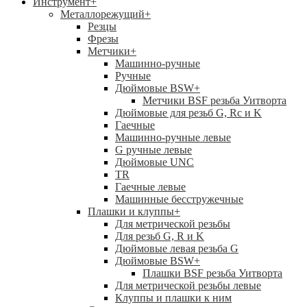
Инструмент
+
Металлорежущий
+
Резцы
Фрезы
Метчики
+
Машинно-ручные
Ручные
Дюймовые BSW
+
Метчики BSF резьба Уитворта
Дюймовые для резьб G, Rc и K
Гаечные
Машинно-ручные левые
G ручные левые
Дюймовые UNC
TR
Гаечные левые
Машинные бесстружечные
Плашки и клуппы
+
Для метрической резьбы
Для резьб G, R и K
Дюймовые левая резьба G
Дюймовые BSW
+
Плашки BSF резьба Уитворта
Для метрической резьбы левые
Клуппы и плашки к ним