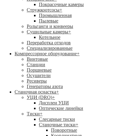
Покрасочные камеры
Стружкоотсосы
+
Промышленная
Пылевые
Рольганги и конвееры
Сушильные камеры
+
Котельное
Переработка отходов
Специализированные
Компрессорное оборудование
+
Винтовые
Станции
Поршневые
Осушители
Ресиверы
Генераторы азота
Станочная оснастка
+
УЦИ (DRO)
+
Дисплеи УЦИ
Оптические линейки
Тиски
+
Слесарные тиски
Станочные тиски
+
Поворотные
Координатные