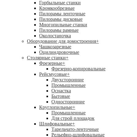
Горбыльные станки
Кромкообрезные
Пилорамы ленточные
Пилорамы дисковые
Многопильные станки
Пилорамы рамные
Околостаночка
Оборудование для домостроения
+
Чашкозарезные
Оцилиндровочные
Столярные станки
+
Фрезерные
+
Фрезерно-копировальные
Рейсмусовые
+
Двухсторонние
Промышленные
Оснастка
Бытовые
Односторонние
Круглопильные
+
Промышленные
Для строй площадок
Шлифовальные
+
Тарельчато-ленточные
Рельефно-шлифовальные