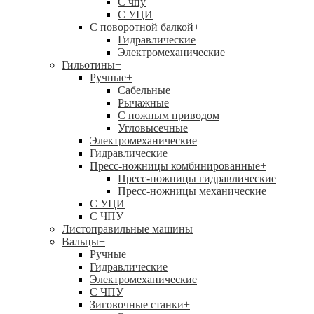
C чпу
С УЦИ
С поворотной балкой
+
Гидравлические
Электромеханические
Гильотины
+
Ручные
+
Сабельные
Рычажные
С ножным приводом
Угловысечные
Электромеханические
Гидравлические
Пресс-ножницы комбинированные
+
Пресс-ножницы гидравлические
Пресс-ножницы механические
С УЦИ
С ЧПУ
Листоправильные машины
Вальцы
+
Ручные
Гидравлические
Электромеханические
С ЧПУ
Зиговочные станки
+