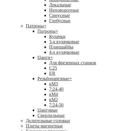
Лекальные
Неповоротные
Синусные
Глобусные
Патроны
+
Патроны
+
Кулачки
3-х кулачковые
Планшайбы
4-х кулачковые
Цанги
+
Для фрезерных станков
С25
ER
Резьбонарезные
+
кМ3
7:24-40
кМ4
кМ2
7:24-50
Цанговые
Сверлильные
Делительные головки
Плиты магнитные