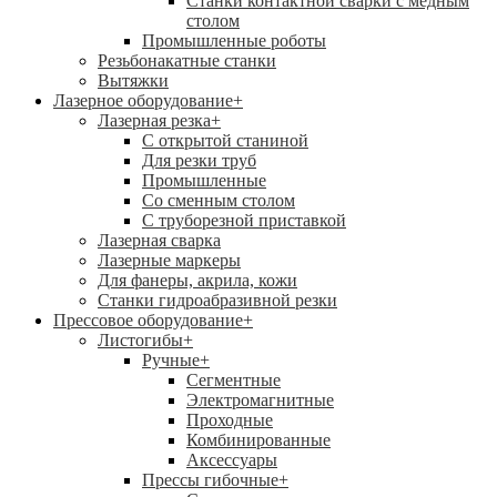
Станки контактной сварки с медным
столом
Промышленные роботы
Резьбонакатные станки
Вытяжки
Лазерное оборудование
+
Лазерная резка
+
С открытой станиной
Для резки труб
Промышленные
Со сменным столом
С труборезной приставкой
Лазерная сварка
Лазерные маркеры
Для фанеры, акрила, кожи
Станки гидроабразивной резки
Прессовое оборудование
+
Листогибы
+
Ручные
+
Сегментные
Электромагнитные
Проходные
Комбинированные
Аксессуары
Прессы гибочные
+