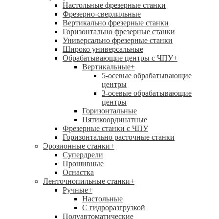
Настольные фрезерные станки
Фрезерно-сверлильные
Вертикально фрезерные станки
Горизонтально фрезерные станки
Универсально фрезерные станки
Широко универсальные
Обрабатывающие центры с ЧПУ
+
Вертикальные
+
5-осевые обрабатывающие
центры
3-осевые обрабатывающие
центры
Горизонтальные
Пятикоординатные
Фрезерные станки с ЧПУ
Горизонтально расточные станки
Эрозионные станки
+
Супердрели
Прошивные
Оснастка
Ленточнопильные станки
+
Ручные
+
Настольные
С гидроразгрузкой
Полуавтоматические