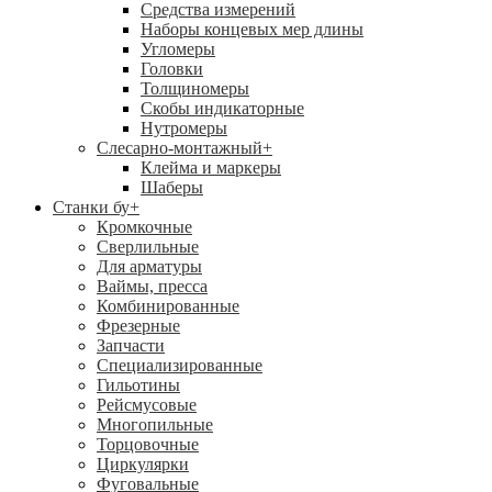
Средства измерений
Наборы концевых мер длины
Угломеры
Головки
Толщиномеры
Скобы индикаторные
Нутромеры
Слесарно-монтажный
+
Клейма и маркеры
Шаберы
Станки бу
+
Кромкочные
Сверлильные
Для арматуры
Ваймы, пресса
Комбинированные
Фрезерные
Запчасти
Специализированные
Гильотины
Рейсмусовые
Многопильные
Торцовочные
Циркулярки
Фуговальные