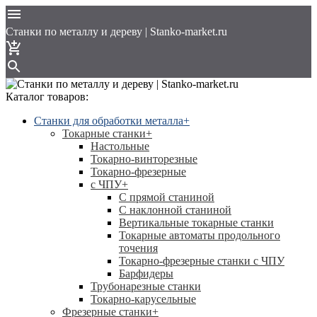
Cтанки по металлу и дереву | Stanko-market.ru
Каталог товаров:
Станки для обработки металла
+
Токарные станки
+
Настольные
Токарно-винторезные
Токарно-фрезерные
с ЧПУ
+
С прямой станиной
C наклонной станиной
Вертикальные токарные станки
Токарные автоматы продольного
точения
Токарно-фрезерные станки с ЧПУ
Барфидеры
Трубонарезные станки
Токарно-карусельные
Фрезерные станки
+