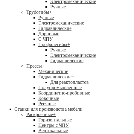
Электромеханические
Ручные
Трубогибы
+
Ручные
Электромеханические
Гидравлические
Дорновые
С ЧПУ
Профилегибы
+
Ручные
Электромеханические
Гидравлические
Прессы
+
Механические
Гидравлические
+
Для реактопластов
Полупромышленные
Координатно-пробивные
Ковочные
Реечные
Станки для производства мебели
+
Раскроечные
+
Горизонтальные
Центры с ЧПУ
Вертикальные