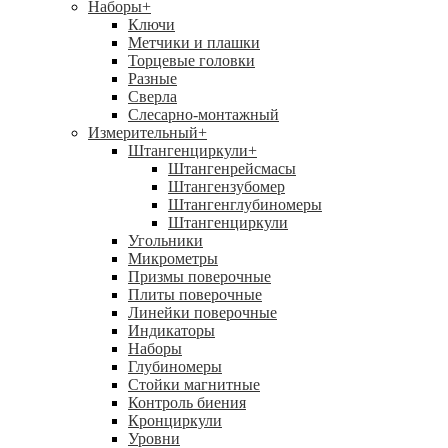
Наборы
+
Ключи
Метчики и плашки
Торцевые головки
Разные
Сверла
Слесарно-монтажный
Измерительный
+
Штангенциркули
+
Штангенрейсмасы
Штангензубомер
Штангенглубиномеры
Штангенциркули
Угольники
Микрометры
Призмы поверочные
Плиты поверочные
Линейки поверочные
Индикаторы
Наборы
Глубиномеры
Стойки магнитные
Контроль биения
Кронциркули
Уровни