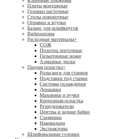
Клиновые прижимы
Плиты монтажные
Головки расточные
Столы поворотные
Оправки и втулки
Баланс для шлифкругов
Виброопоры
Расходные материалы
+
СОЖ
Полотна ленточные
Гильотинные ножи
Алмазные диски
Прочая оснастка
+
Рольганги для станков
Подставки под станки
Системы охлаждения
Державки
Маховики и ручки
Крепежная оснастка
Резцедержатели
Центры и задние бабки
Съемники
Наковальни
Экстракторы
Шлифовальные головки