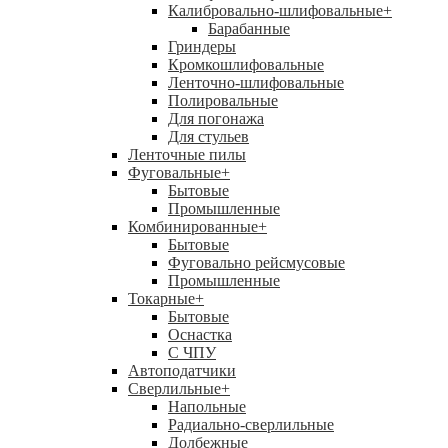
Калибровально-шлифовальные
+
Барабанные
Гриндеры
Кромкошлифовальные
Ленточно-шлифовальные
Полировальные
Для погонажа
Для стульев
Ленточные пилы
Фуговальные
+
Бытовые
Промышленные
Комбинированные
+
Бытовые
Фуговально рейсмусовые
Промышленные
Токарные
+
Бытовые
Оснастка
С ЧПУ
Автоподатчики
Сверлильные
+
Напольные
Радиально-сверлильные
Долбежные