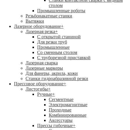
Станки контактной сварки с медным
столом
Промышленные роботы
Резьбонакатные станки
Вытяжки
Лазерное оборудование
+
Лазерная резка
+
С открытой станиной
Для резки труб
Промышленные
Со сменным столом
С труборезной приставкой
Лазерная сварка
Лазерные маркеры
Для фанеры, акрила, кожи
Станки гидроабразивной резки
Прессовое оборудование
+
Листогибы
+
Ручные
+
Сегментные
Электромагнитные
Проходные
Комбинированные
Аксессуары
Прессы гибочные
+