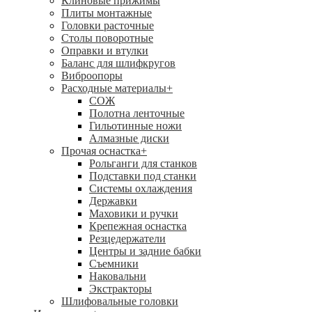
Клиновые прижимы
Плиты монтажные
Головки расточные
Столы поворотные
Оправки и втулки
Баланс для шлифкругов
Виброопоры
Расходные материалы
+
СОЖ
Полотна ленточные
Гильотинные ножи
Алмазные диски
Прочая оснастка
+
Рольганги для станков
Подставки под станки
Системы охлаждения
Державки
Маховики и ручки
Крепежная оснастка
Резцедержатели
Центры и задние бабки
Съемники
Наковальни
Экстракторы
Шлифовальные головки