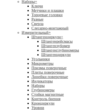
Наборы
+
Ключи
Метчики и плашки
Торцевые головки
Разные
Сверла
Слесарно-монтажный
Измерительный
+
Штангенциркули
+
Штангенрейсмасы
Штангензубомер
Штангенглубиномеры
Штангенциркули
Угольники
Микрометры
Призмы поверочные
Плиты поверочные
Линейки поверочные
Индикаторы
Наборы
Глубиномеры
Стойки магнитные
Контроль биения
Кронциркули
Уровни