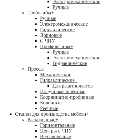
Электромеханические
Ручные
Трубогибы
+
Ручные
Электромеханические
Гидравлические
Дорновые
С ЧПУ
Профилегибы
+
Ручные
Электромеханические
Гидравлические
Прессы
+
Механические
Гидравлические
+
Для реактопластов
Полупромышленные
Координатно-пробивные
Ковочные
Реечные
Станки для производства мебели
+
Раскроечные
+
Горизонтальные
Центры с ЧПУ
Вертикальные