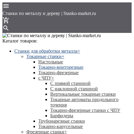
Cтанки по металлу и дереву | Stanko-market.ru
Каталог товаров:
Станки для обработки металла
+
Токарные станки
+
Настольные
Токарно-винторезные
Токарно-фрезерные
с ЧПУ
+
С прямой станиной
C наклонной станиной
Вертикальные токарные станки
Токарные автоматы продольного
точения
Токарно-фрезерные станки с ЧПУ
Барфидеры
Трубонарезные станки
Токарно-карусельные
Фрезерные станки
+