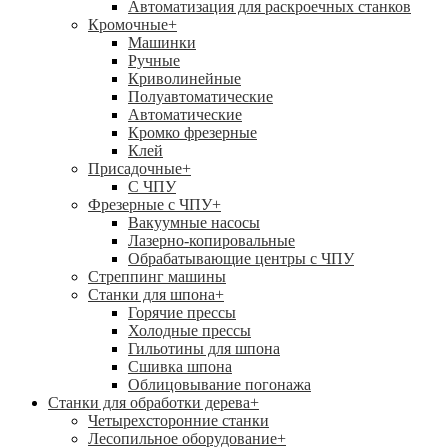
Автоматизация для раскроечных станков
Кромочные
+
Машинки
Ручные
Криволинейные
Полуавтоматические
Автоматические
Кромко фрезерные
Клей
Присадочные
+
С ЧПУ
Фрезерные с ЧПУ
+
Вакуумные насосы
Лазерно-копировальные
Обрабатывающие центры с ЧПУ
Стреппинг машины
Станки для шпона
+
Горячие прессы
Холодные прессы
Гильотины для шпона
Сшивка шпона
Облицовывание погонажа
Станки для обработки дерева
+
Четырехсторонние станки
Лесопильное оборудование
+