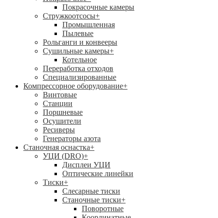
Покрасочные камеры
Стружкоотсосы
+
Промышленная
Пылевые
Рольганги и конвееры
Сушильные камеры
+
Котельное
Переработка отходов
Специализированные
Компрессорное оборудование
+
Винтовые
Станции
Поршневые
Осушители
Ресиверы
Генераторы азота
Станочная оснастка
+
УЦИ (DRO)
+
Дисплеи УЦИ
Оптические линейки
Тиски
+
Слесарные тиски
Станочные тиски
+
Поворотные
Координатные