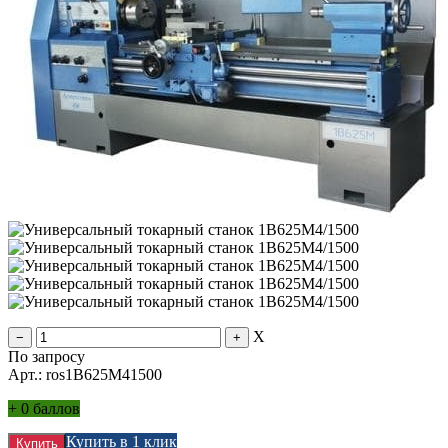
X
По запросу
Арт.: ros1В625М41500
+
0 баллов
Купить в 1 клик