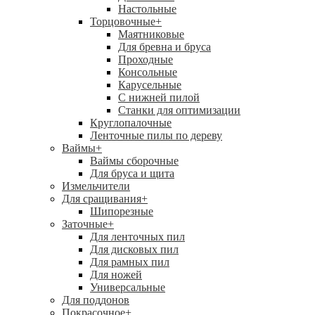
Настольные
Торцовочные
+
Маятниковые
Для бревна и бруса
Проходные
Консольные
Карусельные
С нижней пилой
Станки для оптимизации
Круглопалочные
Ленточные пилы по дереву
Ваймы
+
Ваймы сборочные
Для бруса и щита
Измельчители
Для сращивания
+
Шипорезные
Заточные
+
Для ленточных пил
Для дисковых пил
Для рамных пил
Для ножей
Универсальные
Для поддонов
Покрасочное
+