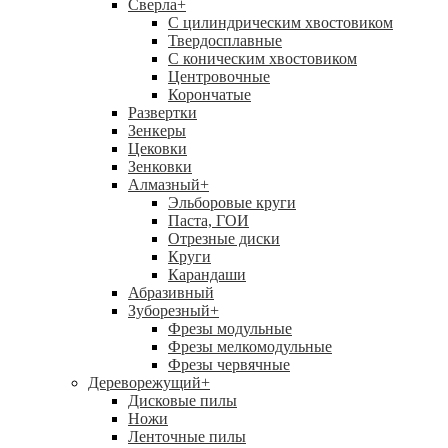
Сверла
+
С цилиндрическим хвостовиком
Твердосплавные
С коническим хвостовиком
Центровочные
Корончатые
Развертки
Зенкеры
Цековки
Зенковки
Алмазный
+
Эльборовые круги
Паста, ГОИ
Отрезные диски
Круги
Карандаши
Абразивный
Зуборезный
+
Фрезы модульные
Фрезы мелкомодульные
Фрезы червячные
Дереворежущий
+
Дисковые пилы
Ножи
Ленточные пилы