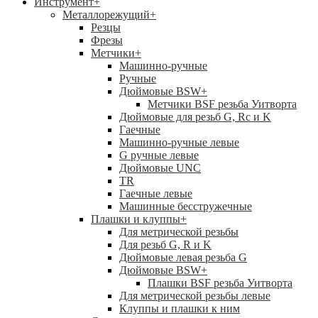
Инструмент
+
Металлорежущий
+
Резцы
Фрезы
Метчики
+
Машинно-ручные
Ручные
Дюймовые BSW
+
Метчики BSF резьба Уитворта
Дюймовые для резьб G, Rc и K
Гаечные
Машинно-ручные левые
G ручные левые
Дюймовые UNC
TR
Гаечные левые
Машинные бесстружечные
Плашки и клуппы
+
Для метрической резьбы
Для резьб G, R и K
Дюймовые левая резьба G
Дюймовые BSW
+
Плашки BSF резьба Уитворта
Для метрической резьбы левые
Клуппы и плашки к ним