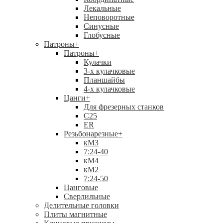
Лекальные
Неповоротные
Синусные
Глобусные
Патроны
+
Патроны
+
Кулачки
3-х кулачковые
Планшайбы
4-х кулачковые
Цанги
+
Для фрезерных станков
С25
ER
Резьбонарезные
+
кМ3
7:24-40
кМ4
кМ2
7:24-50
Цанговые
Сверлильные
Делительные головки
Плиты магнитные