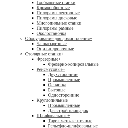
Горбыльные станки
Кромкообрезные
Пилорамы ленточные
Пилорамы дисковые
Многопильные станки
Пилорамы рамные
Околостаночка
Оборудование для домостроения
+
Чашкозарезные
Оцилиндровочные
Столярные станки
+
Фрезерные
+
Фрезерно-копировальные
Рейсмусовые
+
Двухсторонние
Промышленные
Оснастка
Бытовые
Односторонние
Круглопильные
+
Промышленные
Для строй площадок
Шлифовальные
+
Тарельчато-ленточные
Рельефно-шлифовальные