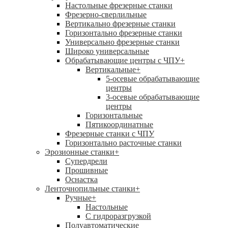
Настольные фрезерные станки
Фрезерно-сверлильные
Вертикально фрезерные станки
Горизонтально фрезерные станки
Универсально фрезерные станки
Широко универсальные
Обрабатывающие центры с ЧПУ
+
Вертикальные
+
5-осевые обрабатывающие
центры
3-осевые обрабатывающие
центры
Горизонтальные
Пятикоординатные
Фрезерные станки с ЧПУ
Горизонтально расточные станки
Эрозионные станки
+
Супердрели
Прошивные
Оснастка
Ленточнопильные станки
+
Ручные
+
Настольные
С гидроразгрузкой
Полуавтоматические