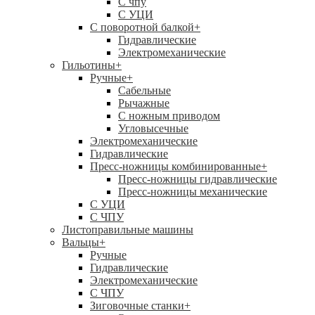
C чпу
С УЦИ
С поворотной балкой
+
Гидравлические
Электромеханические
Гильотины
+
Ручные
+
Сабельные
Рычажные
С ножным приводом
Угловысечные
Электромеханические
Гидравлические
Пресс-ножницы комбинированные
+
Пресс-ножницы гидравлические
Пресс-ножницы механические
С УЦИ
С ЧПУ
Листоправильные машины
Вальцы
+
Ручные
Гидравлические
Электромеханические
С ЧПУ
Зиговочные станки
+