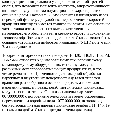
конструкции шпиндельного узла дополнительной третьей
опоры, что позволяет повысить жесткость, виброустойчивость
шпинделя и улучшить эксплуатационные характеристики
станка в целом. Патрон ф325 мм крепится к шпинделю через
переходной фланец. Для удобства переключения скоростей
вращения шпинделя имеется толчковый режим. Все основные
части станка изготовлены из высококачественных
материалов, что обеспечивает надежную работу и сохранение
точности обработки в течение долгих лет. Станок может быть
оснащен устройством цифровой индикации (УЦИ) по 2-м или
3-м координатам.
Токарно-винторезные станки моделей 16В20, 1В62Г, 1В625М,
1В625М4 относятся к универсальному технологическому
металлорежущему оборудованию, используемому на
различных металлообрабатывающих предприятиях, в том
числе ремонтных. Применяются для токарной обработки
наружных и внутренних поверхностей деталей типа тел
вращения разнообразного осевого профиля, а также для
нарезания левых и правых резьб: метрических, дюймовых,
модульных и питчевых. Станки оснащены фартуком
067.0000.000 с встроенным электродвигателем ускоренных
перемещений и коробкой подач 077.0000.000, позволяющей
без настройки гитары нарезать дюймовые резьбы с 11, 14 и 19
нитками на дюйм. Станки предназначены для нужд