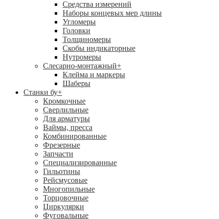
Средства измерений
Наборы концевых мер длины
Угломеры
Головки
Толщиномеры
Скобы индикаторные
Нутромеры
Слесарно-монтажный
+
Клейма и маркеры
Шаберы
Станки бу
+
Кромкочные
Сверлильные
Для арматуры
Ваймы, пресса
Комбинированные
Фрезерные
Запчасти
Специализированные
Гильотины
Рейсмусовые
Многопильные
Торцовочные
Циркулярки
Фуговальные