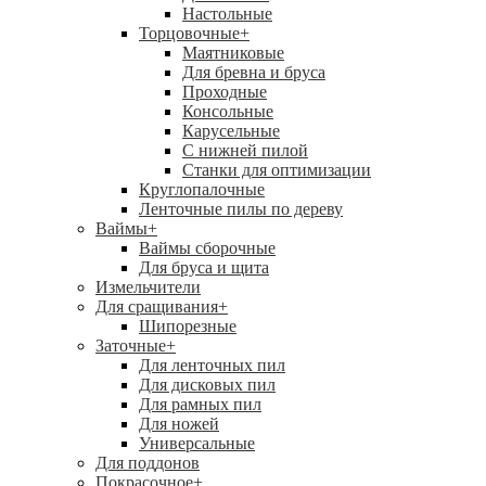
Настольные
Торцовочные
+
Маятниковые
Для бревна и бруса
Проходные
Консольные
Карусельные
С нижней пилой
Станки для оптимизации
Круглопалочные
Ленточные пилы по дереву
Ваймы
+
Ваймы сборочные
Для бруса и щита
Измельчители
Для сращивания
+
Шипорезные
Заточные
+
Для ленточных пил
Для дисковых пил
Для рамных пил
Для ножей
Универсальные
Для поддонов
Покрасочное
+