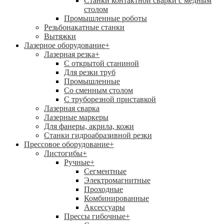
Станки контактной сварки с медным
столом
Промышленные роботы
Резьбонакатные станки
Вытяжки
Лазерное оборудование
+
Лазерная резка
+
С открытой станиной
Для резки труб
Промышленные
Со сменным столом
С труборезной приставкой
Лазерная сварка
Лазерные маркеры
Для фанеры, акрила, кожи
Станки гидроабразивной резки
Прессовое оборудование
+
Листогибы
+
Ручные
+
Сегментные
Электромагнитные
Проходные
Комбинированные
Аксессуары
Прессы гибочные
+