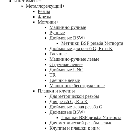
Инструмент
+
Металлорежущий
+
Резцы
Фрезы
Метчики
+
Машинно-ручные
Ручные
Дюймовые BSW
+
Метчики BSF резьба Уитворта
Дюймовые для резьб G, Rc и K
Гаечные
Машинно-ручные левые
G ручные левые
Дюймовые UNC
TR
Гаечные левые
Машинные бесстружечные
Плашки и клуппы
+
Для метрической резьбы
Для резьб G, R и K
Дюймовые левая резьба G
Дюймовые BSW
+
Плашки BSF резьба Уитворта
Для метрической резьбы левые
Клуппы и плашки к ним