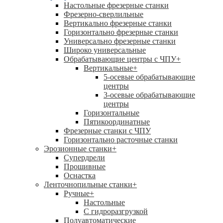
Настольные фрезерные станки
Фрезерно-сверлильные
Вертикально фрезерные станки
Горизонтально фрезерные станки
Универсально фрезерные станки
Широко универсальные
Обрабатывающие центры с ЧПУ
+
Вертикальные
+
5-осевые обрабатывающие
центры
3-осевые обрабатывающие
центры
Горизонтальные
Пятикоординатные
Фрезерные станки с ЧПУ
Горизонтально расточные станки
Эрозионные станки
+
Супердрели
Прошивные
Оснастка
Ленточнопильные станки
+
Ручные
+
Настольные
С гидроразгрузкой
Полуавтоматические