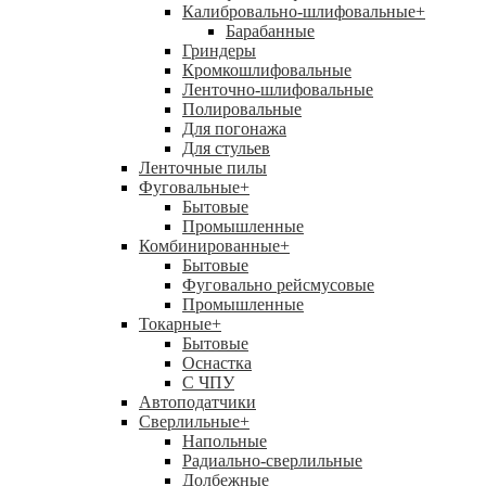
Калибровально-шлифовальные
+
Барабанные
Гриндеры
Кромкошлифовальные
Ленточно-шлифовальные
Полировальные
Для погонажа
Для стульев
Ленточные пилы
Фуговальные
+
Бытовые
Промышленные
Комбинированные
+
Бытовые
Фуговально рейсмусовые
Промышленные
Токарные
+
Бытовые
Оснастка
С ЧПУ
Автоподатчики
Сверлильные
+
Напольные
Радиально-сверлильные
Долбежные