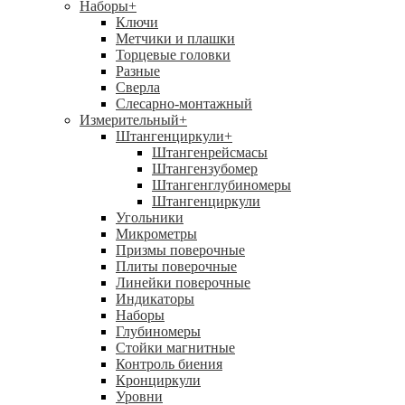
Наборы
+
Ключи
Метчики и плашки
Торцевые головки
Разные
Сверла
Слесарно-монтажный
Измерительный
+
Штангенциркули
+
Штангенрейсмасы
Штангензубомер
Штангенглубиномеры
Штангенциркули
Угольники
Микрометры
Призмы поверочные
Плиты поверочные
Линейки поверочные
Индикаторы
Наборы
Глубиномеры
Стойки магнитные
Контроль биения
Кронциркули
Уровни