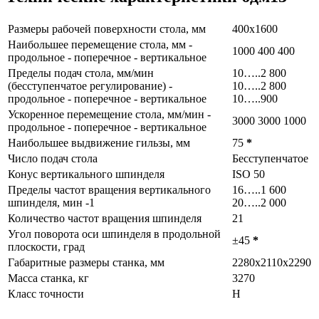
Размеры рабочей поверхности стола, мм
400х1600
Наибольшее перемещение стола, мм -
1000 400 400
продольное - поперечное - вертикальное
Пределы подач стола, мм/мин
10…..2 800
(бесступенчатое регулирование) -
10…..2 800
продольное - поперечное - вертикальное
10…..900
Ускоренное перемещение стола, мм/мин -
3000 3000 1000
продольное - поперечное - вертикальное
Наибольшее выдвижение гильзы, мм
75
*
Число подач стола
Бесступенчатое
Конус вертикального шпинделя
ISO 50
Пределы частот вращения вертикального
16…..1 600
шпинделя, мин -1
20…..2 000
Количество частот вращения шпинделя
21
Угол поворота оси шпинделя в продольной
±45
*
плоскости, град
Габаритные размеры станка, мм
2280х2110х2290
Масса станка, кг
3270
Класс точности
Н