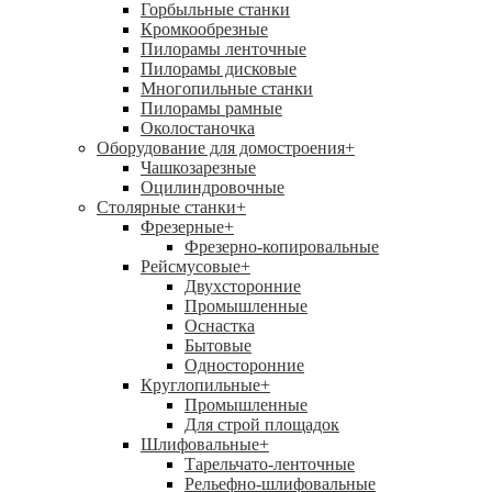
Горбыльные станки
Кромкообрезные
Пилорамы ленточные
Пилорамы дисковые
Многопильные станки
Пилорамы рамные
Околостаночка
Оборудование для домостроения
+
Чашкозарезные
Оцилиндровочные
Столярные станки
+
Фрезерные
+
Фрезерно-копировальные
Рейсмусовые
+
Двухсторонние
Промышленные
Оснастка
Бытовые
Односторонние
Круглопильные
+
Промышленные
Для строй площадок
Шлифовальные
+
Тарельчато-ленточные
Рельефно-шлифовальные