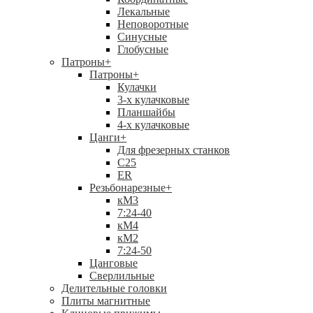
Лекальные
Неповоротные
Синусные
Глобусные
Патроны
+
Патроны
+
Кулачки
3-х кулачковые
Планшайбы
4-х кулачковые
Цанги
+
Для фрезерных станков
С25
ER
Резьбонарезные
+
кМ3
7:24-40
кМ4
кМ2
7:24-50
Цанговые
Сверлильные
Делительные головки
Плиты магнитные