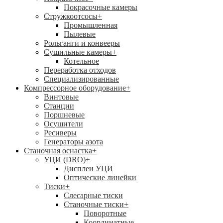
Покрасочные камеры
Стружкоотсосы
+
Промышленная
Пылевые
Рольганги и конвееры
Сушильные камеры
+
Котельное
Переработка отходов
Специализированные
Компрессорное оборудование
+
Винтовые
Станции
Поршневые
Осушители
Ресиверы
Генераторы азота
Станочная оснастка
+
УЦИ (DRO)
+
Дисплеи УЦИ
Оптические линейки
Тиски
+
Слесарные тиски
Станочные тиски
+
Поворотные
Координатные