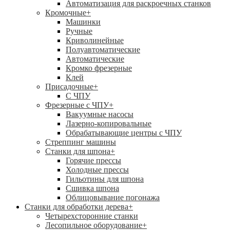
Автоматизация для раскроечных станков
Кромочные
+
Машинки
Ручные
Криволинейные
Полуавтоматические
Автоматические
Кромко фрезерные
Клей
Присадочные
+
С ЧПУ
Фрезерные с ЧПУ
+
Вакуумные насосы
Лазерно-копировальные
Обрабатывающие центры с ЧПУ
Стреппинг машины
Станки для шпона
+
Горячие прессы
Холодные прессы
Гильотины для шпона
Сшивка шпона
Облицовывание погонажа
Станки для обработки дерева
+
Четырехсторонние станки
Лесопильное оборудование
+