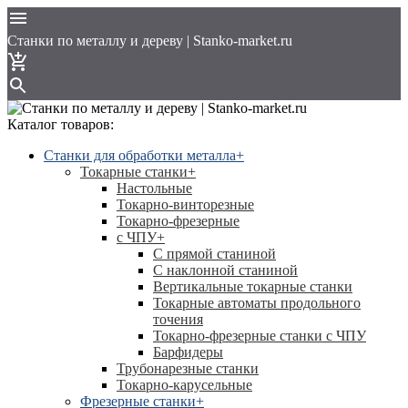
Cтанки по металлу и дереву | Stanko-market.ru
Каталог товаров:
Станки для обработки металла
+
Токарные станки
+
Настольные
Токарно-винторезные
Токарно-фрезерные
с ЧПУ
+
С прямой станиной
C наклонной станиной
Вертикальные токарные станки
Токарные автоматы продольного
точения
Токарно-фрезерные станки с ЧПУ
Барфидеры
Трубонарезные станки
Токарно-карусельные
Фрезерные станки
+