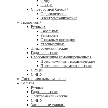
C чпу
С УЦИ
С поворотной балкой
+
Гидравлические
Электромеханические
Гильотины
+
Ручные
+
Сабельные
Рычажные
С ножным приводом
Угловысечные
Электромеханические
Гидравлические
Пресс-ножницы комбинированные
+
Пресс-ножницы гидравлические
Пресс-ножницы механические
С УЦИ
С ЧПУ
Листоправильные машины
Вальцы
+
Ручные
Гидравлические
Электромеханические
С ЧПУ
Зиговочные станки
+