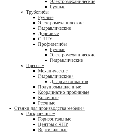
Электромеханические
Ручные
Трубогибы
+
Ручные
Электромеханические
Гидравлические
Дорновые
С ЧПУ
Профилегибы
+
Ручные
Электромеханические
Гидравлические
Прессы
+
Механические
Гидравлические
+
Для реактопластов
Полупромышленные
Координатно-пробивные
Ковочные
Реечные
Станки для производства мебели
+
Раскроечные
+
Горизонтальные
Центры с ЧПУ
Вертикальные