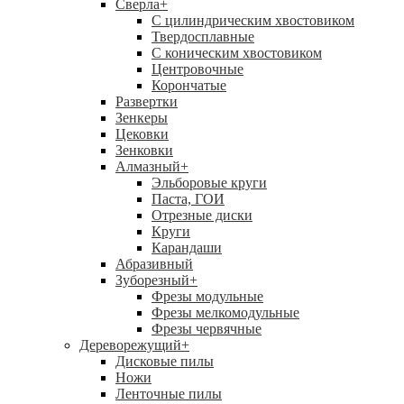
Сверла
+
С цилиндрическим хвостовиком
Твердосплавные
С коническим хвостовиком
Центровочные
Корончатые
Развертки
Зенкеры
Цековки
Зенковки
Алмазный
+
Эльборовые круги
Паста, ГОИ
Отрезные диски
Круги
Карандаши
Абразивный
Зуборезный
+
Фрезы модульные
Фрезы мелкомодульные
Фрезы червячные
Дереворежущий
+
Дисковые пилы
Ножи
Ленточные пилы