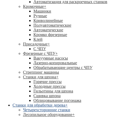
Автоматизация для раскроечных станков
Кромочные
+
Машинки
Ручные
Криволинейные
Полуавтоматические
Автоматические
Кромко фрезерные
Клей
Присадочные
+
С ЧПУ
Фрезерные с ЧПУ
+
Вакуумные насосы
Лазерно-копировальные
Обрабатывающие центры с ЧПУ
Стреппинг машины
Станки для шпона
+
Горячие прессы
Холодные прессы
Гильотины для шпона
Сшивка шпона
Облицовывание погонажа
Станки для обработки дерева
+
Четырехсторонние станки
Лесопильное оборудование
+