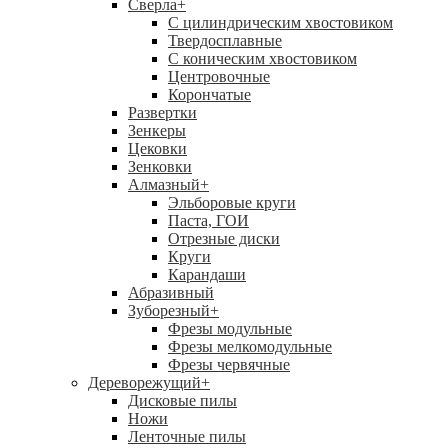
Сверла
+
С цилиндрическим хвостовиком
Твердосплавные
С коническим хвостовиком
Центровочные
Корончатые
Развертки
Зенкеры
Цековки
Зенковки
Алмазный
+
Эльборовые круги
Паста, ГОИ
Отрезные диски
Круги
Карандаши
Абразивный
Зуборезный
+
Фрезы модульные
Фрезы мелкомодульные
Фрезы червячные
Дереворежущий
+
Дисковые пилы
Ножи
Ленточные пилы