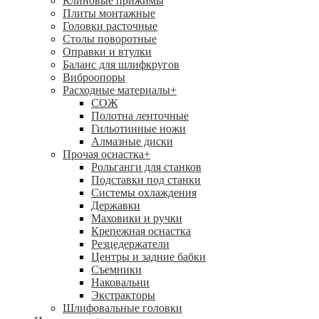
Клиновые прижимы
Плиты монтажные
Головки расточные
Столы поворотные
Оправки и втулки
Баланс для шлифкругов
Виброопоры
Расходные материалы
+
СОЖ
Полотна ленточные
Гильотинные ножи
Алмазные диски
Прочая оснастка
+
Рольганги для станков
Подставки под станки
Системы охлаждения
Державки
Маховики и ручки
Крепежная оснастка
Резцедержатели
Центры и задние бабки
Съемники
Наковальни
Экстракторы
Шлифовальные головки