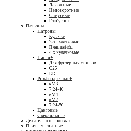
Лекальные
Неповоротные
Синусные
Глобусные
Патроны
+
Патроны
+
Кулачки
3-х кулачковые
Планшайбы
4-х кулачковые
Цанги
+
Для фрезерных станков
С25
ER
Резьбонарезные
+
кМ3
7:24-40
кМ4
кМ2
7:24-50
Цанговые
Сверлильные
Делительные головки
Плиты магнитные