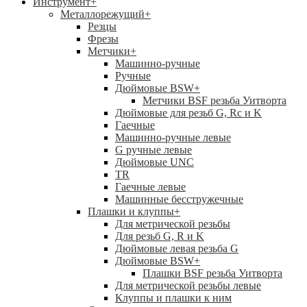
Инструмент
+
Металлорежущий
+
Резцы
Фрезы
Метчики
+
Машинно-ручные
Ручные
Дюймовые BSW
+
Метчики BSF резьба Уитворта
Дюймовые для резьб G, Rc и K
Гаечные
Машинно-ручные левые
G ручные левые
Дюймовые UNC
TR
Гаечные левые
Машинные бесстружечные
Плашки и клуппы
+
Для метрической резьбы
Для резьб G, R и K
Дюймовые левая резьба G
Дюймовые BSW
+
Плашки BSF резьба Уитворта
Для метрической резьбы левые
Клуппы и плашки к ним