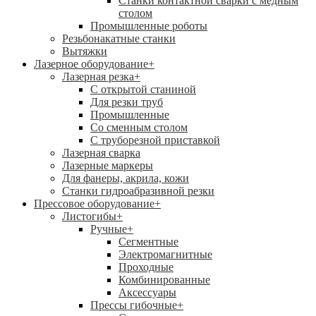
Станки контактной сварки с медным
столом
Промышленные роботы
Резьбонакатные станки
Вытяжки
Лазерное оборудование
+
Лазерная резка
+
С открытой станиной
Для резки труб
Промышленные
Со сменным столом
С труборезной приставкой
Лазерная сварка
Лазерные маркеры
Для фанеры, акрила, кожи
Станки гидроабразивной резки
Прессовое оборудование
+
Листогибы
+
Ручные
+
Сегментные
Электромагнитные
Проходные
Комбинированные
Аксессуары
Прессы гибочные
+