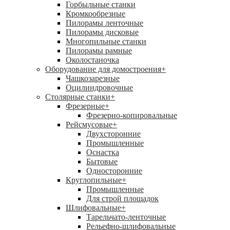
Горбыльные станки
Кромкообрезные
Пилорамы ленточные
Пилорамы дисковые
Многопильные станки
Пилорамы рамные
Околостаночка
Оборудование для домостроения
+
Чашкозарезные
Оцилиндровочные
Столярные станки
+
Фрезерные
+
Фрезерно-копировальные
Рейсмусовые
+
Двухсторонние
Промышленные
Оснастка
Бытовые
Односторонние
Круглопильные
+
Промышленные
Для строй площадок
Шлифовальные
+
Тарельчато-ленточные
Рельефно-шлифовальные