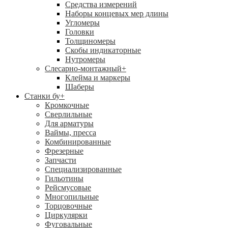
Средства измерений
Наборы концевых мер длины
Угломеры
Головки
Толщиномеры
Скобы индикаторные
Нутромеры
Слесарно-монтажный
+
Клейма и маркеры
Шаберы
Станки бу
+
Кромкочные
Сверлильные
Для арматуры
Ваймы, пресса
Комбинированные
Фрезерные
Запчасти
Специализированные
Гильотины
Рейсмусовые
Многопильные
Торцовочные
Циркулярки
Фуговальные