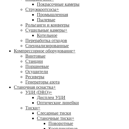
Покрасочные камеры
Стружкоотсосы
+
Промышленная
Пылевые
Рольганги и конвееры
Сушильные камеры
+
Котельное
Переработка отходов
Специализированные
Компрессорное оборудование
+
Винтовые
Станции
Поршневые
Осушители
Ресиверы
Генераторы азота
Станочная оснастка
+
УЦИ (DRO)
+
Дисплеи УЦИ
Оптические линейки
Тиски
+
Слесарные тиски
Станочные тиски
+
Поворотные
Координатные