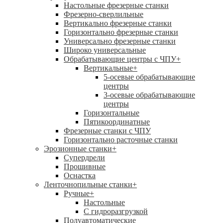
Настольные фрезерные станки
Фрезерно-сверлильные
Вертикально фрезерные станки
Горизонтально фрезерные станки
Универсально фрезерные станки
Широко универсальные
Обрабатывающие центры с ЧПУ
+
Вертикальные
+
5-осевые обрабатывающие
центры
3-осевые обрабатывающие
центры
Горизонтальные
Пятикоординатные
Фрезерные станки с ЧПУ
Горизонтально расточные станки
Эрозионные станки
+
Супердрели
Прошивные
Оснастка
Ленточнопильные станки
+
Ручные
+
Настольные
С гидроразгрузкой
Полуавтоматические