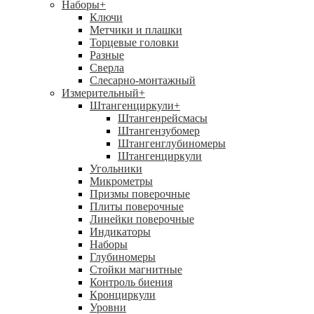
Наборы
+
Ключи
Метчики и плашки
Торцевые головки
Разные
Сверла
Слесарно-монтажный
Измерительный
+
Штангенциркули
+
Штангенрейсмасы
Штангензубомер
Штангенглубиномеры
Штангенциркули
Угольники
Микрометры
Призмы поверочные
Плиты поверочные
Линейки поверочные
Индикаторы
Наборы
Глубиномеры
Стойки магнитные
Контроль биения
Кронциркули
Уровни