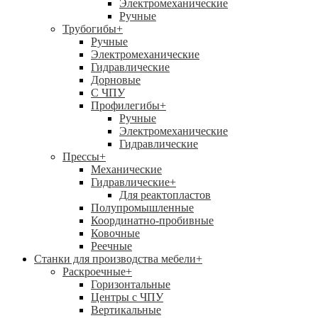
Электромеханические
Ручные
Трубогибы
+
Ручные
Электромеханические
Гидравлические
Дорновые
С ЧПУ
Профилегибы
+
Ручные
Электромеханические
Гидравлические
Прессы
+
Механические
Гидравлические
+
Для реактопластов
Полупромышленные
Координатно-пробивные
Ковочные
Реечные
Станки для производства мебели
+
Раскроечные
+
Горизонтальные
Центры с ЧПУ
Вертикальные