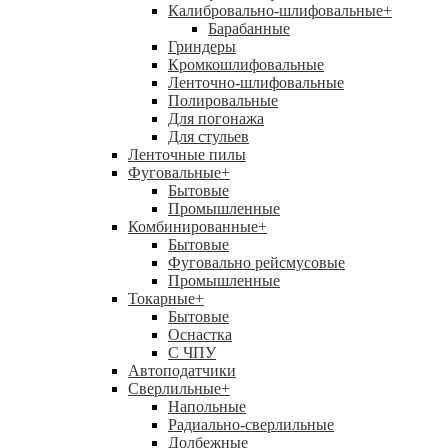
Калибровально-шлифовальные
+
Барабанные
Гриндеры
Кромкошлифовальные
Ленточно-шлифовальные
Полировальные
Для погонажа
Для стульев
Ленточные пилы
Фуговальные
+
Бытовые
Промышленные
Комбинированные
+
Бытовые
Фуговально рейсмусовые
Промышленные
Токарные
+
Бытовые
Оснастка
С ЧПУ
Автоподатчики
Сверлильные
+
Напольные
Радиально-сверлильные
Долбежные