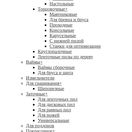
Настольные
Торцовочные
+
Маятниковые
Для бревна и бруса
Проходные
Консольные
Карусельные
С нижней пилой
Станки для оптимизации
Круглопалочные
Ленточные пилы по дереву
Ваймы
+
Ваймы сборочные
Для бруса и щита
Измельчители
Для сращивания
+
Шипорезные
Заточные
+
Для ленточных пил
Для дисковых пил
Для рамных пил
Для ножей
Универсальные
Для поддонов
Покрасочное
+