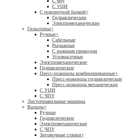
C чпу
С УЦИ
С поворотной балкой
+
Гидравлические
Электромеханические
Гильотины
+
Ручные
+
Сабельные
Рычажные
С ножным приводом
Угловысечные
Электромеханические
Гидравлические
Пресс-ножницы комбинированные
+
Пресс-ножницы гидравлические
Пресс-ножницы механические
С УЦИ
С ЧПУ
Листоправильные машины
Вальцы
+
Ручные
Гидравлические
Электромеханические
С ЧПУ
Зиговочные станки
+