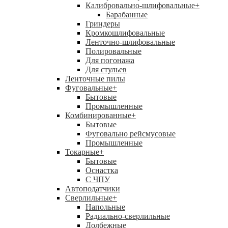
Калибровально-шлифовальные
+
Барабанные
Гриндеры
Кромкошлифовальные
Ленточно-шлифовальные
Полировальные
Для погонажа
Для стульев
Ленточные пилы
Фуговальные
+
Бытовые
Промышленные
Комбинированные
+
Бытовые
Фуговально рейсмусовые
Промышленные
Токарные
+
Бытовые
Оснастка
С ЧПУ
Автоподатчики
Сверлильные
+
Напольные
Радиально-сверлильные
Долбежные