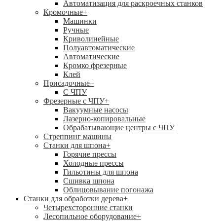
Автоматизация для раскроечных станков
Кромочные
+
Машинки
Ручные
Криволинейные
Полуавтоматические
Автоматические
Кромко фрезерные
Клей
Присадочные
+
С ЧПУ
Фрезерные с ЧПУ
+
Вакуумные насосы
Лазерно-копировальные
Обрабатывающие центры с ЧПУ
Стреппинг машины
Станки для шпона
+
Горячие прессы
Холодные прессы
Гильотины для шпона
Сшивка шпона
Облицовывание погонажа
Станки для обработки дерева
+
Четырехсторонние станки
Лесопильное оборудование
+