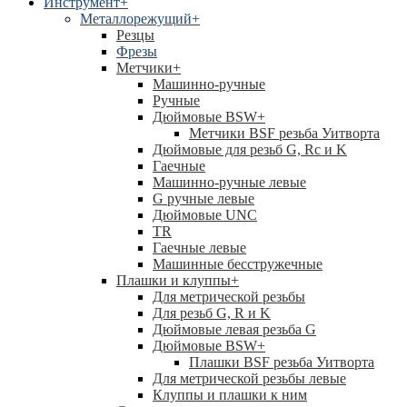
Инструмент
+
Металлорежущий
+
Резцы
Фрезы
Метчики
+
Машинно-ручные
Ручные
Дюймовые BSW
+
Метчики BSF резьба Уитворта
Дюймовые для резьб G, Rc и K
Гаечные
Машинно-ручные левые
G ручные левые
Дюймовые UNC
TR
Гаечные левые
Машинные бесстружечные
Плашки и клуппы
+
Для метрической резьбы
Для резьб G, R и K
Дюймовые левая резьба G
Дюймовые BSW
+
Плашки BSF резьба Уитворта
Для метрической резьбы левые
Клуппы и плашки к ним