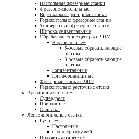
Настольные фрезерные станки
Фрезерно-сверлильные
Вертикально фрезерные станки
Горизонтально фрезерные станки
Универсально фрезерные станки
Широко универсальные
Обрабатывающие центры с ЧПУ
+
Вертикальные
+
5-осевые обрабатывающие
центры
3-осевые обрабатывающие
центры
Горизонтальные
Пятикоординатные
Фрезерные станки с ЧПУ
Горизонтально расточные станки
Эрозионные станки
+
Супердрели
Прошивные
Оснастка
Ленточнопильные станки
+
Ручные
+
Настольные
С гидроразгрузкой
Полуавтоматические