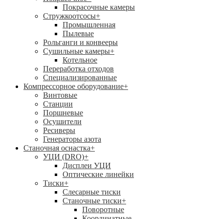
Покрасочные камеры
Стружкоотсосы
+
Промышленная
Пылевые
Рольганги и конвееры
Сушильные камеры
+
Котельное
Переработка отходов
Специализированные
Компрессорное оборудование
+
Винтовые
Станции
Поршневые
Осушители
Ресиверы
Генераторы азота
Станочная оснастка
+
УЦИ (DRO)
+
Дисплеи УЦИ
Оптические линейки
Тиски
+
Слесарные тиски
Станочные тиски
+
Поворотные
Координатные