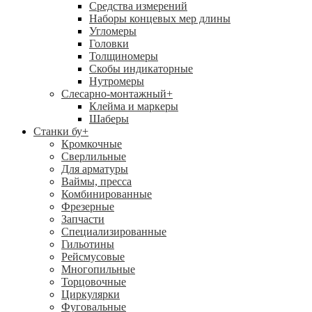
Средства измерений
Наборы концевых мер длины
Угломеры
Головки
Толщиномеры
Скобы индикаторные
Нутромеры
Слесарно-монтажный
+
Клейма и маркеры
Шаберы
Станки бу
+
Кромкочные
Сверлильные
Для арматуры
Ваймы, пресса
Комбинированные
Фрезерные
Запчасти
Специализированные
Гильотины
Рейсмусовые
Многопильные
Торцовочные
Циркулярки
Фуговальные