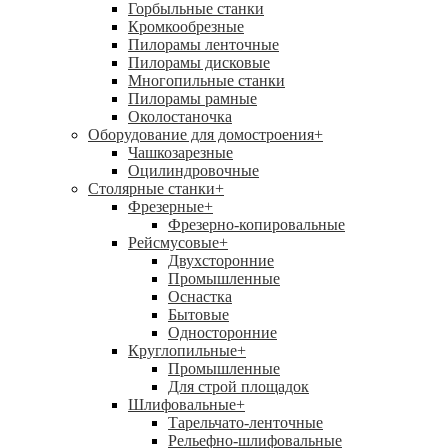
Горбыльные станки
Кромкообрезные
Пилорамы ленточные
Пилорамы дисковые
Многопильные станки
Пилорамы рамные
Околостаночка
Оборудование для домостроения
+
Чашкозарезные
Оцилиндровочные
Столярные станки
+
Фрезерные
+
Фрезерно-копировальные
Рейсмусовые
+
Двухсторонние
Промышленные
Оснастка
Бытовые
Односторонние
Круглопильные
+
Промышленные
Для строй площадок
Шлифовальные
+
Тарельчато-ленточные
Рельефно-шлифовальные