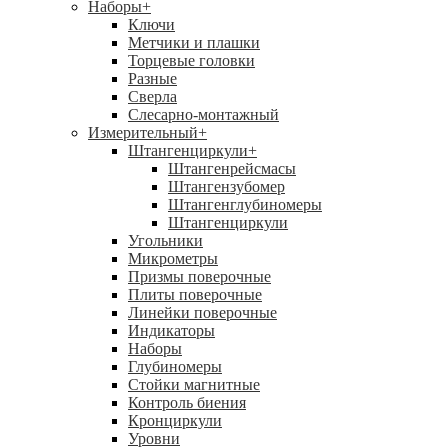
Наборы
+
Ключи
Метчики и плашки
Торцевые головки
Разные
Сверла
Слесарно-монтажный
Измерительный
+
Штангенциркули
+
Штангенрейсмасы
Штангензубомер
Штангенглубиномеры
Штангенциркули
Угольники
Микрометры
Призмы поверочные
Плиты поверочные
Линейки поверочные
Индикаторы
Наборы
Глубиномеры
Стойки магнитные
Контроль биения
Кронциркули
Уровни