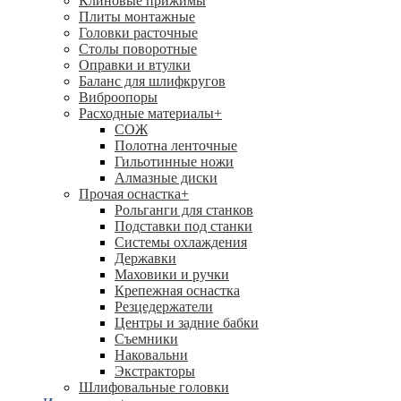
Клиновые прижимы
Плиты монтажные
Головки расточные
Столы поворотные
Оправки и втулки
Баланс для шлифкругов
Виброопоры
Расходные материалы
+
СОЖ
Полотна ленточные
Гильотинные ножи
Алмазные диски
Прочая оснастка
+
Рольганги для станков
Подставки под станки
Системы охлаждения
Державки
Маховики и ручки
Крепежная оснастка
Резцедержатели
Центры и задние бабки
Съемники
Наковальни
Экстракторы
Шлифовальные головки