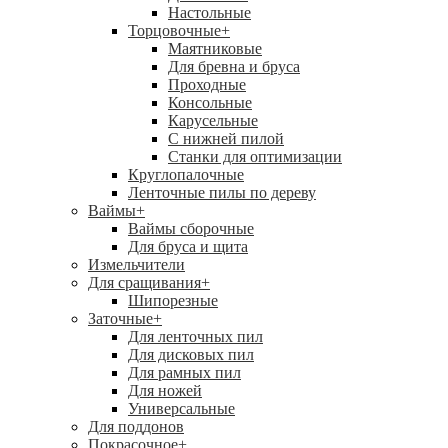
Настольные
Торцовочные
+
Маятниковые
Для бревна и бруса
Проходные
Консольные
Карусельные
С нижней пилой
Станки для оптимизации
Круглопалочные
Ленточные пилы по дереву
Ваймы
+
Ваймы сборочные
Для бруса и щита
Измельчители
Для сращивания
+
Шипорезные
Заточные
+
Для ленточных пил
Для дисковых пил
Для рамных пил
Для ножей
Универсальные
Для поддонов
Покрасочное
+