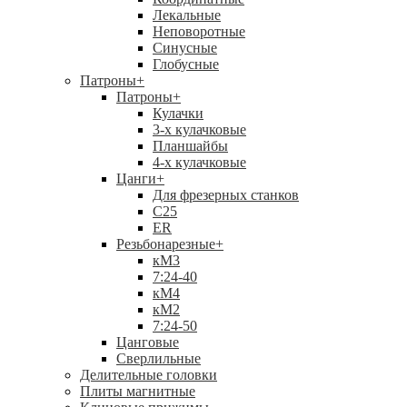
Лекальные
Неповоротные
Синусные
Глобусные
Патроны
+
Патроны
+
Кулачки
3-х кулачковые
Планшайбы
4-х кулачковые
Цанги
+
Для фрезерных станков
С25
ER
Резьбонарезные
+
кМ3
7:24-40
кМ4
кМ2
7:24-50
Цанговые
Сверлильные
Делительные головки
Плиты магнитные