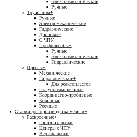
Электромеханические
Ручные
Трубогибы
+
Ручные
Электромеханические
Гидравлические
Дорновые
С ЧПУ
Профилегибы
+
Ручные
Электромеханические
Гидравлические
Прессы
+
Механические
Гидравлические
+
Для реактопластов
Полупромышленные
Координатно-пробивные
Ковочные
Реечные
Станки для производства мебели
+
Раскроечные
+
Горизонтальные
Центры с ЧПУ
Вертикальные