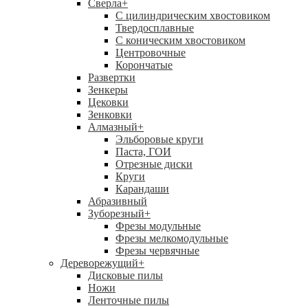
Сверла
+
С цилиндрическим хвостовиком
Твердосплавные
С коническим хвостовиком
Центровочные
Корончатые
Развертки
Зенкеры
Цековки
Зенковки
Алмазный
+
Эльборовые круги
Паста, ГОИ
Отрезные диски
Круги
Карандаши
Абразивный
Зуборезный
+
Фрезы модульные
Фрезы мелкомодульные
Фрезы червячные
Дереворежущий
+
Дисковые пилы
Ножи
Ленточные пилы