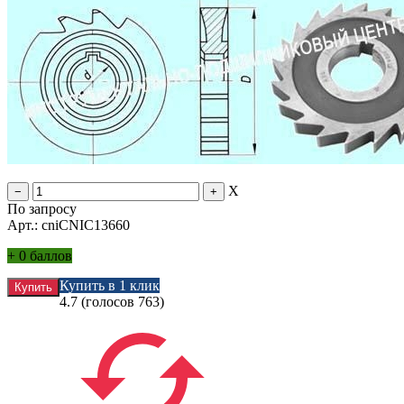
X
По запросу
Арт.: cniCNIC13660
+
0 баллов
Купить в 1 клик
4.7
(голосов
763
)