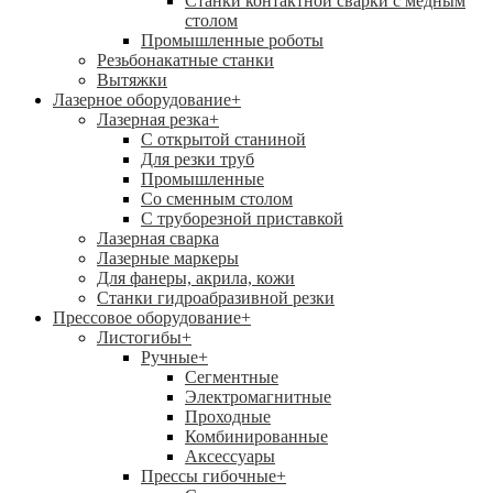
Станки контактной сварки с медным
столом
Промышленные роботы
Резьбонакатные станки
Вытяжки
Лазерное оборудование
+
Лазерная резка
+
С открытой станиной
Для резки труб
Промышленные
Со сменным столом
С труборезной приставкой
Лазерная сварка
Лазерные маркеры
Для фанеры, акрила, кожи
Станки гидроабразивной резки
Прессовое оборудование
+
Листогибы
+
Ручные
+
Сегментные
Электромагнитные
Проходные
Комбинированные
Аксессуары
Прессы гибочные
+