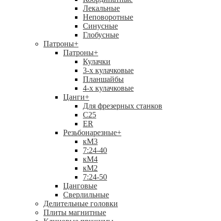
Лекальные
Неповоротные
Синусные
Глобусные
Патроны
+
Патроны
+
Кулачки
3-х кулачковые
Планшайбы
4-х кулачковые
Цанги
+
Для фрезерных станков
С25
ER
Резьбонарезные
+
кМ3
7:24-40
кМ4
кМ2
7:24-50
Цанговые
Сверлильные
Делительные головки
Плиты магнитные