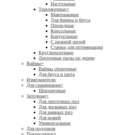
Настольные
Торцовочные
+
Маятниковые
Для бревна и бруса
Проходные
Консольные
Карусельные
С нижней пилой
Станки для оптимизации
Круглопалочные
Ленточные пилы по дереву
Ваймы
+
Ваймы сборочные
Для бруса и щита
Измельчители
Для сращивания
+
Шипорезные
Заточные
+
Для ленточных пил
Для дисковых пил
Для рамных пил
Для ножей
Универсальные
Для поддонов
Покрасочное
+