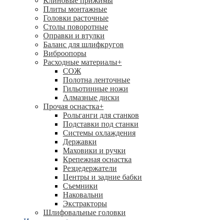
Клиновые прижимы
Плиты монтажные
Головки расточные
Столы поворотные
Оправки и втулки
Баланс для шлифкругов
Виброопоры
Расходные материалы
+
СОЖ
Полотна ленточные
Гильотинные ножи
Алмазные диски
Прочая оснастка
+
Рольганги для станков
Подставки под станки
Системы охлаждения
Державки
Маховики и ручки
Крепежная оснастка
Резцедержатели
Центры и задние бабки
Съемники
Наковальни
Экстракторы
Шлифовальные головки