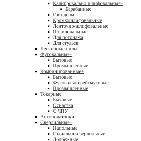
Калибровально-шлифовальные
+
Барабанные
Гриндеры
Кромкошлифовальные
Ленточно-шлифовальные
Полировальные
Для погонажа
Для стульев
Ленточные пилы
Фуговальные
+
Бытовые
Промышленные
Комбинированные
+
Бытовые
Фуговально рейсмусовые
Промышленные
Токарные
+
Бытовые
Оснастка
С ЧПУ
Автоподатчики
Сверлильные
+
Напольные
Радиально-сверлильные
Долбежные