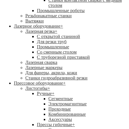
Станки контактной сварки с медным
столом
Промышленные роботы
Резьбонакатные станки
Вытяжки
Лазерное оборудование
+
Лазерная резка
+
С открытой станиной
Для резки труб
Промышленные
Со сменным столом
С труборезной приставкой
Лазерная сварка
Лазерные маркеры
Для фанеры, акрила, кожи
Станки гидроабразивной резки
Прессовое оборудование
+
Листогибы
+
Ручные
+
Сегментные
Электромагнитные
Проходные
Комбинированные
Аксессуары
Прессы гибочные
+