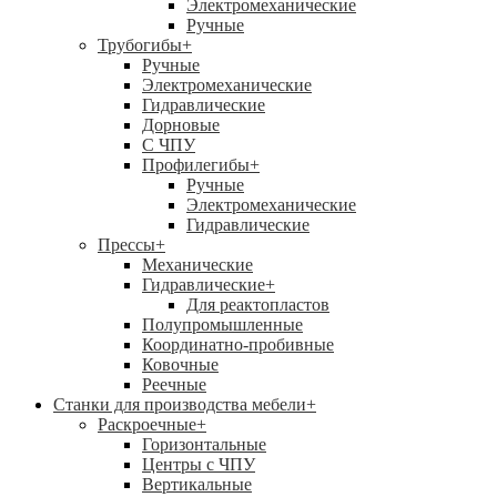
Электромеханические
Ручные
Трубогибы
+
Ручные
Электромеханические
Гидравлические
Дорновые
С ЧПУ
Профилегибы
+
Ручные
Электромеханические
Гидравлические
Прессы
+
Механические
Гидравлические
+
Для реактопластов
Полупромышленные
Координатно-пробивные
Ковочные
Реечные
Станки для производства мебели
+
Раскроечные
+
Горизонтальные
Центры с ЧПУ
Вертикальные