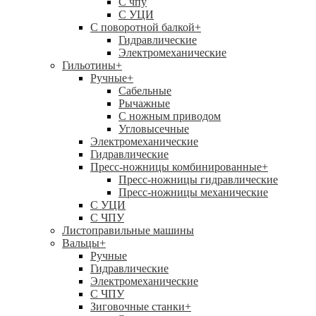
C чпу
С УЦИ
С поворотной балкой
+
Гидравлические
Электромеханические
Гильотины
+
Ручные
+
Сабельные
Рычажные
С ножным приводом
Угловысечные
Электромеханические
Гидравлические
Пресс-ножницы комбинированные
+
Пресс-ножницы гидравлические
Пресс-ножницы механические
С УЦИ
С ЧПУ
Листоправильные машины
Вальцы
+
Ручные
Гидравлические
Электромеханические
С ЧПУ
Зиговочные станки
+