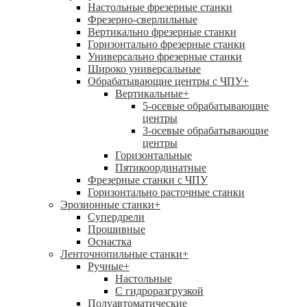
Настольные фрезерные станки
Фрезерно-сверлильные
Вертикально фрезерные станки
Горизонтально фрезерные станки
Универсально фрезерные станки
Широко универсальные
Обрабатывающие центры с ЧПУ
+
Вертикальные
+
5-осевые обрабатывающие
центры
3-осевые обрабатывающие
центры
Горизонтальные
Пятикоординатные
Фрезерные станки с ЧПУ
Горизонтально расточные станки
Эрозионные станки
+
Супердрели
Прошивные
Оснастка
Ленточнопильные станки
+
Ручные
+
Настольные
С гидроразгрузкой
Полуавтоматические