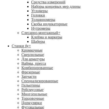
Средства измерений
Наборы концевых мер длины
Угломеры
Головки
Толщиномеры
Скобы индикаторные
Нутромеры
Слесарно-монтажный
+
Клейма и маркеры
Шаберы
Станки бу
+
Кромкочные
Сверлильные
Для арматуры
Ваймы, пресса
Комбинированные
Фрезерные
Запчасти
Специализированные
Гильотины
Рейсмусовые
Многопильные
Торцовочные
Циркулярки
Фуговальные