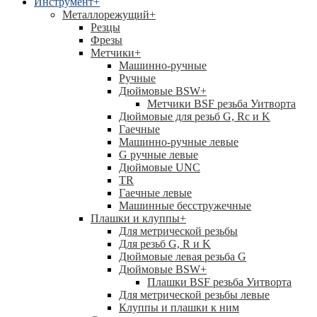
Инструмент
+
Металлорежущий
+
Резцы
Фрезы
Метчики
+
Машинно-ручные
Ручные
Дюймовые BSW
+
Метчики BSF резьба Уитворта
Дюймовые для резьб G, Rc и K
Гаечные
Машинно-ручные левые
G ручные левые
Дюймовые UNC
TR
Гаечные левые
Машинные бесстружечные
Плашки и клуппы
+
Для метрической резьбы
Для резьб G, R и K
Дюймовые левая резьба G
Дюймовые BSW
+
Плашки BSF резьба Уитворта
Для метрической резьбы левые
Клуппы и плашки к ним