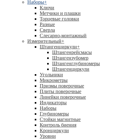
Наборы
+
Ключи
Метчики и плашки
Торцевые головки
Разные
Сверла
Слесарно-монтажный
Измерительный
+
Штангенциркули
+
Штангенрейсмасы
Штангензубомер
Штангенглубиномеры
Штангенциркули
Угольники
Микрометры
Призмы поверочные
Плиты поверочные
Линейки поверочные
Индикаторы
Наборы
Глубиномеры
Стойки магнитные
Контроль биения
Кронциркули
Уровни