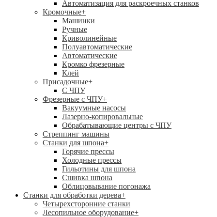
Автоматизация для раскроечных станков
Кромочные
+
Машинки
Ручные
Криволинейные
Полуавтоматические
Автоматические
Кромко фрезерные
Клей
Присадочные
+
С ЧПУ
Фрезерные с ЧПУ
+
Вакуумные насосы
Лазерно-копировальные
Обрабатывающие центры с ЧПУ
Стреппинг машины
Станки для шпона
+
Горячие прессы
Холодные прессы
Гильотины для шпона
Сшивка шпона
Облицовывание погонажа
Станки для обработки дерева
+
Четырехсторонние станки
Лесопильное оборудование
+