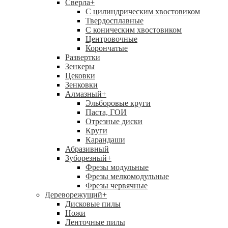
Сверла
+
С цилиндрическим хвостовиком
Твердосплавные
С коническим хвостовиком
Центровочные
Корончатые
Развертки
Зенкеры
Цековки
Зенковки
Алмазный
+
Эльборовые круги
Паста, ГОИ
Отрезные диски
Круги
Карандаши
Абразивный
Зуборезный
+
Фрезы модульные
Фрезы мелкомодульные
Фрезы червячные
Дереворежущий
+
Дисковые пилы
Ножи
Ленточные пилы