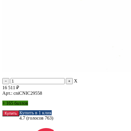
X
16 511
₽
Арт.: cniCNIC29558
+
165 баллов
Купить в 1 клик
4.7
(голосов
763
)