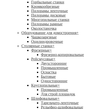
Горбыльные станки
Кромкообрезные
Пилорамы ленточные
Пилорамы дисковые
Многопильные станки
Пилорамы рамные
Околостаночка
Оборудование для домостроения
+
Чашкозарезные
Оцилиндровочные
Столярные станки
+
Фрезерные
+
Фрезерно-копировальные
Рейсмусовые
+
Двухсторонние
Промышленные
Оснастка
Бытовые
Односторонние
Круглопильные
+
Промышленные
Для строй площадок
Шлифовальные
+
Тарельчато-ленточные
Рельефно-шлифовальные