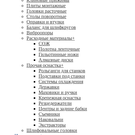
Клиновые прижимы
Плиты монтажные
Головки расточные
Столы поворотные
Оправки и втулки
Баланс для шлифкругов
Виброопоры
Расходные материалы
+
СОЖ
Полотна ленточные
Гильотинные ножи
Алмазные диски
Прочая оснастка
+
Рольганги для станков
Подставки под станки
Системы охлаждения
Державки
Маховики и ручки
Крепежная оснастка
Резцедержатели
Центры и задние бабки
Съемники
Наковальни
Экстракторы
Шлифовальные головки