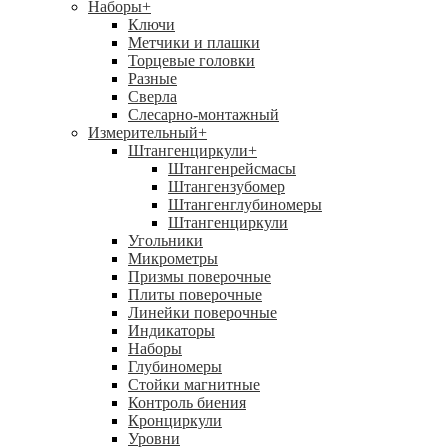
Наборы
+
Ключи
Метчики и плашки
Торцевые головки
Разные
Сверла
Слесарно-монтажный
Измерительный
+
Штангенциркули
+
Штангенрейсмасы
Штангензубомер
Штангенглубиномеры
Штангенциркули
Угольники
Микрометры
Призмы поверочные
Плиты поверочные
Линейки поверочные
Индикаторы
Наборы
Глубиномеры
Стойки магнитные
Контроль биения
Кронциркули
Уровни