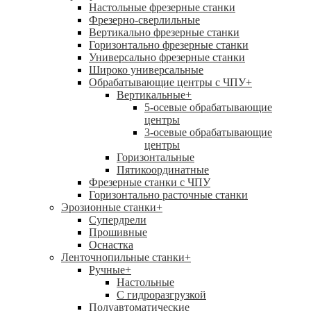
Настольные фрезерные станки
Фрезерно-сверлильные
Вертикально фрезерные станки
Горизонтально фрезерные станки
Универсально фрезерные станки
Широко универсальные
Обрабатывающие центры с ЧПУ
+
Вертикальные
+
5-осевые обрабатывающие
центры
3-осевые обрабатывающие
центры
Горизонтальные
Пятикоординатные
Фрезерные станки с ЧПУ
Горизонтально расточные станки
Эрозионные станки
+
Супердрели
Прошивные
Оснастка
Ленточнопильные станки
+
Ручные
+
Настольные
С гидроразгрузкой
Полуавтоматические