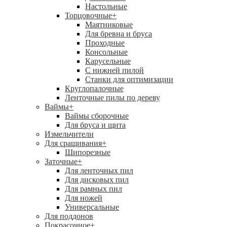
Настольные
Торцовочные
+
Маятниковые
Для бревна и бруса
Проходные
Консольные
Карусельные
С нижней пилой
Станки для оптимизации
Круглопалочные
Ленточные пилы по дереву
Ваймы
+
Ваймы сборочные
Для бруса и щита
Измельчители
Для сращивания
+
Шипорезные
Заточные
+
Для ленточных пил
Для дисковых пил
Для рамных пил
Для ножей
Универсальные
Для поддонов
Покрасочное
+