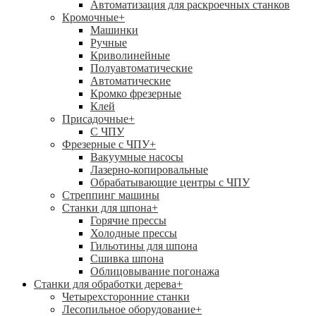
Автоматизация для раскроечных станков
Кромочные
+
Машинки
Ручные
Криволинейные
Полуавтоматические
Автоматические
Кромко фрезерные
Клей
Присадочные
+
С ЧПУ
Фрезерные с ЧПУ
+
Вакуумные насосы
Лазерно-копировальные
Обрабатывающие центры с ЧПУ
Стреппинг машины
Станки для шпона
+
Горячие прессы
Холодные прессы
Гильотины для шпона
Сшивка шпона
Облицовывание погонажа
Станки для обработки дерева
+
Четырехсторонние станки
Лесопильное оборудование
+