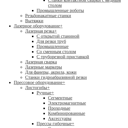
Станки контактной сварки с медным
столом
Промышленные роботы
Резьбонакатные станки
Вытяжки
Лазерное оборудование
+
Лазерная резка
+
С открытой станиной
Для резки труб
Промышленные
Со сменным столом
С труборезной приставкой
Лазерная сварка
Лазерные маркеры
Для фанеры, акрила, кожи
Станки гидроабразивной резки
Прессовое оборудование
+
Листогибы
+
Ручные
+
Сегментные
Электромагнитные
Проходные
Комбинированные
Аксессуары
Прессы гибочные
+