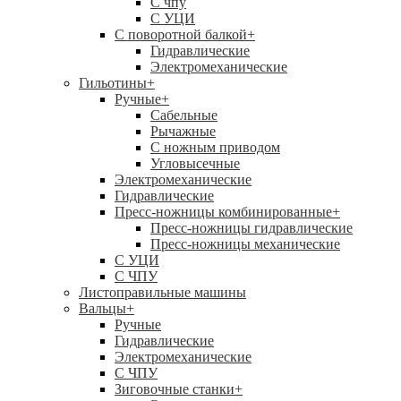
C чпу
С УЦИ
С поворотной балкой
+
Гидравлические
Электромеханические
Гильотины
+
Ручные
+
Сабельные
Рычажные
С ножным приводом
Угловысечные
Электромеханические
Гидравлические
Пресс-ножницы комбинированные
+
Пресс-ножницы гидравлические
Пресс-ножницы механические
С УЦИ
С ЧПУ
Листоправильные машины
Вальцы
+
Ручные
Гидравлические
Электромеханические
С ЧПУ
Зиговочные станки
+