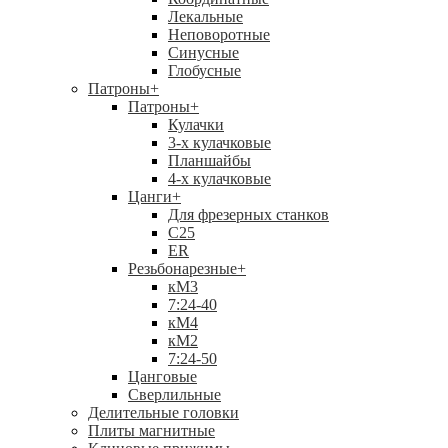
Лекальные
Неповоротные
Синусные
Глобусные
Патроны
+
Патроны
+
Кулачки
3-х кулачковые
Планшайбы
4-х кулачковые
Цанги
+
Для фрезерных станков
С25
ER
Резьбонарезные
+
кМ3
7:24-40
кМ4
кМ2
7:24-50
Цанговые
Сверлильные
Делительные головки
Плиты магнитные