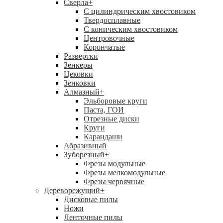
Сверла
+
С цилиндрическим хвостовиком
Твердосплавные
С коническим хвостовиком
Центровочные
Корончатые
Развертки
Зенкеры
Цековки
Зенковки
Алмазный
+
Эльборовые круги
Паста, ГОИ
Отрезные диски
Круги
Карандаши
Абразивный
Зуборезный
+
Фрезы модульные
Фрезы мелкомодульные
Фрезы червячные
Дереворежущий
+
Дисковые пилы
Ножи
Ленточные пилы