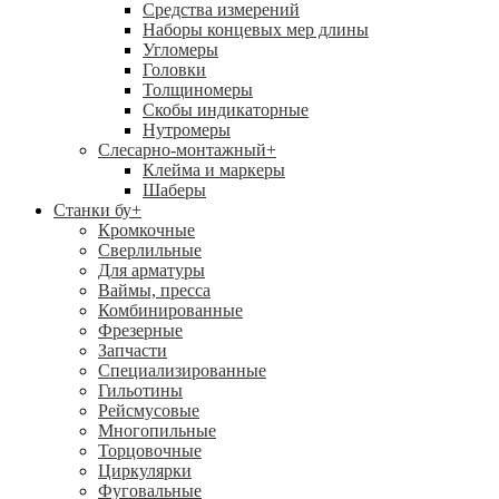
Средства измерений
Наборы концевых мер длины
Угломеры
Головки
Толщиномеры
Скобы индикаторные
Нутромеры
Слесарно-монтажный
+
Клейма и маркеры
Шаберы
Станки бу
+
Кромкочные
Сверлильные
Для арматуры
Ваймы, пресса
Комбинированные
Фрезерные
Запчасти
Специализированные
Гильотины
Рейсмусовые
Многопильные
Торцовочные
Циркулярки
Фуговальные