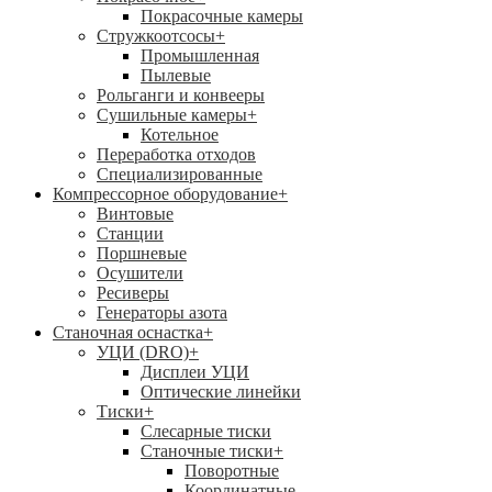
Покрасочные камеры
Стружкоотсосы
+
Промышленная
Пылевые
Рольганги и конвееры
Сушильные камеры
+
Котельное
Переработка отходов
Специализированные
Компрессорное оборудование
+
Винтовые
Станции
Поршневые
Осушители
Ресиверы
Генераторы азота
Станочная оснастка
+
УЦИ (DRO)
+
Дисплеи УЦИ
Оптические линейки
Тиски
+
Слесарные тиски
Станочные тиски
+
Поворотные
Координатные