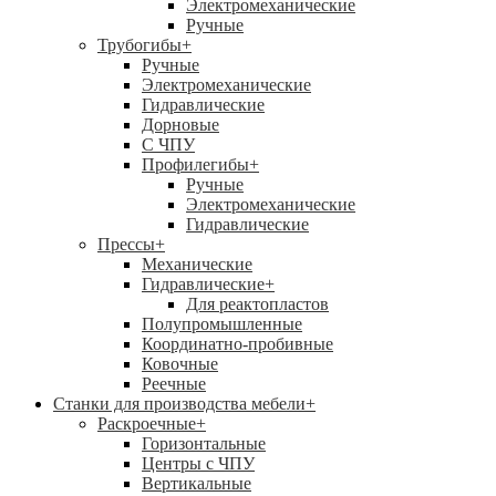
Электромеханические
Ручные
Трубогибы
+
Ручные
Электромеханические
Гидравлические
Дорновые
С ЧПУ
Профилегибы
+
Ручные
Электромеханические
Гидравлические
Прессы
+
Механические
Гидравлические
+
Для реактопластов
Полупромышленные
Координатно-пробивные
Ковочные
Реечные
Станки для производства мебели
+
Раскроечные
+
Горизонтальные
Центры с ЧПУ
Вертикальные