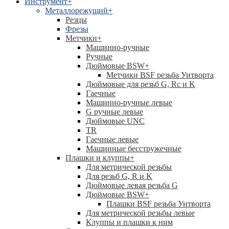
Инструмент
+
Металлорежущий
+
Резцы
Фрезы
Метчики
+
Машинно-ручные
Ручные
Дюймовые BSW
+
Метчики BSF резьба Уитворта
Дюймовые для резьб G, Rc и K
Гаечные
Машинно-ручные левые
G ручные левые
Дюймовые UNC
TR
Гаечные левые
Машинные бесстружечные
Плашки и клуппы
+
Для метрической резьбы
Для резьб G, R и K
Дюймовые левая резьба G
Дюймовые BSW
+
Плашки BSF резьба Уитворта
Для метрической резьбы левые
Клуппы и плашки к ним