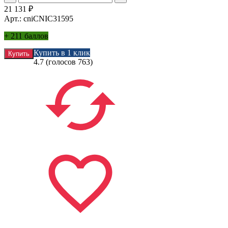
21 131
₽
Арт.: cniCNIC31595
+
211 баллов
Купить в 1 клик
4.7
(голосов
763
)