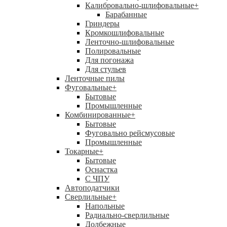
Калибровально-шлифовальные
+
Барабанные
Гриндеры
Кромкошлифовальные
Ленточно-шлифовальные
Полировальные
Для погонажа
Для стульев
Ленточные пилы
Фуговальные
+
Бытовые
Промышленные
Комбинированные
+
Бытовые
Фуговально рейсмусовые
Промышленные
Токарные
+
Бытовые
Оснастка
С ЧПУ
Автоподатчики
Сверлильные
+
Напольные
Радиально-сверлильные
Долбежные