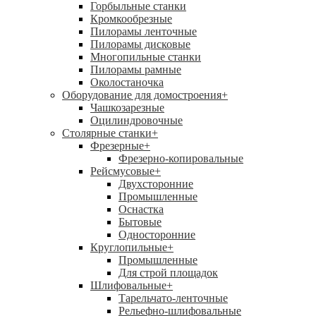
Горбыльные станки
Кромкообрезные
Пилорамы ленточные
Пилорамы дисковые
Многопильные станки
Пилорамы рамные
Околостаночка
Оборудование для домостроения
+
Чашкозарезные
Оцилиндровочные
Столярные станки
+
Фрезерные
+
Фрезерно-копировальные
Рейсмусовые
+
Двухсторонние
Промышленные
Оснастка
Бытовые
Односторонние
Круглопильные
+
Промышленные
Для строй площадок
Шлифовальные
+
Тарельчато-ленточные
Рельефно-шлифовальные