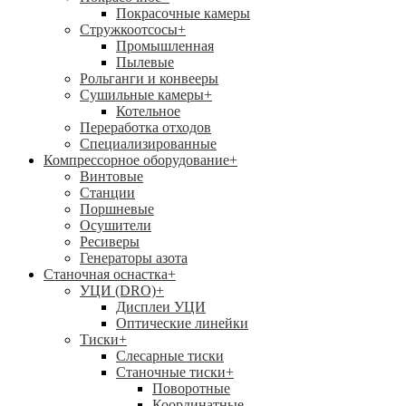
Покрасочные камеры
Стружкоотсосы
+
Промышленная
Пылевые
Рольганги и конвееры
Сушильные камеры
+
Котельное
Переработка отходов
Специализированные
Компрессорное оборудование
+
Винтовые
Станции
Поршневые
Осушители
Ресиверы
Генераторы азота
Станочная оснастка
+
УЦИ (DRO)
+
Дисплеи УЦИ
Оптические линейки
Тиски
+
Слесарные тиски
Станочные тиски
+
Поворотные
Координатные