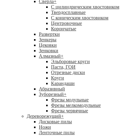
Сверла
+
С цилиндрическим хвостовиком
Твердосплавные
С коническим хвостовиком
Центровочные
Корончатые
Развертки
Зенкеры
Цековки
Зенковки
Алмазный
+
Эльборовые круги
Паста, ГОИ
Отрезные диски
Круги
Карандаши
Абразивный
Зуборезный
+
Фрезы модульные
Фрезы мелкомодульные
Фрезы червячные
Дереворежущий
+
Дисковые пилы
Ножи
Ленточные пилы