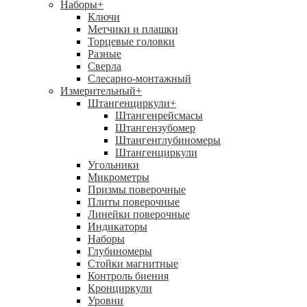
Наборы
+
Ключи
Метчики и плашки
Торцевые головки
Разные
Сверла
Слесарно-монтажный
Измерительный
+
Штангенциркули
+
Штангенрейсмасы
Штангензубомер
Штангенглубиномеры
Штангенциркули
Угольники
Микрометры
Призмы поверочные
Плиты поверочные
Линейки поверочные
Индикаторы
Наборы
Глубиномеры
Стойки магнитные
Контроль биения
Кронциркули
Уровни