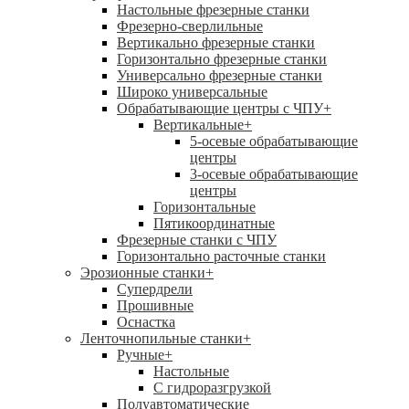
Настольные фрезерные станки
Фрезерно-сверлильные
Вертикально фрезерные станки
Горизонтально фрезерные станки
Универсально фрезерные станки
Широко универсальные
Обрабатывающие центры с ЧПУ
+
Вертикальные
+
5-осевые обрабатывающие
центры
3-осевые обрабатывающие
центры
Горизонтальные
Пятикоординатные
Фрезерные станки с ЧПУ
Горизонтально расточные станки
Эрозионные станки
+
Супердрели
Прошивные
Оснастка
Ленточнопильные станки
+
Ручные
+
Настольные
С гидроразгрузкой
Полуавтоматические