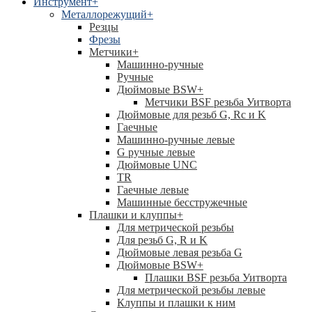
Инструмент
+
Металлорежущий
+
Резцы
Фрезы
Метчики
+
Машинно-ручные
Ручные
Дюймовые BSW
+
Метчики BSF резьба Уитворта
Дюймовые для резьб G, Rc и K
Гаечные
Машинно-ручные левые
G ручные левые
Дюймовые UNC
TR
Гаечные левые
Машинные бесстружечные
Плашки и клуппы
+
Для метрической резьбы
Для резьб G, R и K
Дюймовые левая резьба G
Дюймовые BSW
+
Плашки BSF резьба Уитворта
Для метрической резьбы левые
Клуппы и плашки к ним