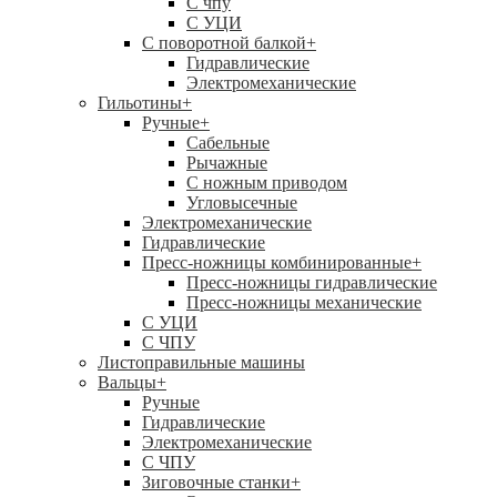
C чпу
С УЦИ
С поворотной балкой
+
Гидравлические
Электромеханические
Гильотины
+
Ручные
+
Сабельные
Рычажные
С ножным приводом
Угловысечные
Электромеханические
Гидравлические
Пресс-ножницы комбинированные
+
Пресс-ножницы гидравлические
Пресс-ножницы механические
С УЦИ
С ЧПУ
Листоправильные машины
Вальцы
+
Ручные
Гидравлические
Электромеханические
С ЧПУ
Зиговочные станки
+