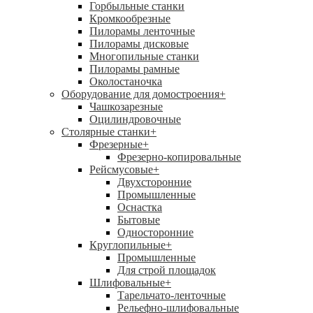
Горбыльные станки
Кромкообрезные
Пилорамы ленточные
Пилорамы дисковые
Многопильные станки
Пилорамы рамные
Околостаночка
Оборудование для домостроения
+
Чашкозарезные
Оцилиндровочные
Столярные станки
+
Фрезерные
+
Фрезерно-копировальные
Рейсмусовые
+
Двухсторонние
Промышленные
Оснастка
Бытовые
Односторонние
Круглопильные
+
Промышленные
Для строй площадок
Шлифовальные
+
Тарельчато-ленточные
Рельефно-шлифовальные