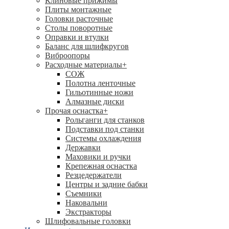
Клиновые прижимы
Плиты монтажные
Головки расточные
Столы поворотные
Оправки и втулки
Баланс для шлифкругов
Виброопоры
Расходные материалы
+
СОЖ
Полотна ленточные
Гильотинные ножи
Алмазные диски
Прочая оснастка
+
Рольганги для станков
Подставки под станки
Системы охлаждения
Державки
Маховики и ручки
Крепежная оснастка
Резцедержатели
Центры и задние бабки
Съемники
Наковальни
Экстракторы
Шлифовальные головки