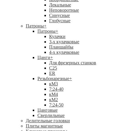
Лекальные
Неповоротные
Синусные
Глобусные
Патроны
+
Патроны
+
Кулачки
3-х кулачковые
Планшайбы
4-х кулачковые
Цанги
+
Для фрезерных станков
С25
ER
Резьбонарезные
+
кМ3
7:24-40
кМ4
кМ2
7:24-50
Цанговые
Сверлильные
Делительные головки
Плиты магнитные