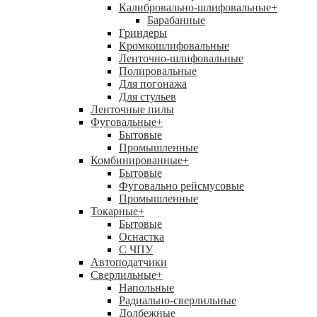
Калибровально-шлифовальные
+
Барабанные
Гриндеры
Кромкошлифовальные
Ленточно-шлифовальные
Полировальные
Для погонажа
Для стульев
Ленточные пилы
Фуговальные
+
Бытовые
Промышленные
Комбинированные
+
Бытовые
Фуговально рейсмусовые
Промышленные
Токарные
+
Бытовые
Оснастка
С ЧПУ
Автоподатчики
Сверлильные
+
Напольные
Радиально-сверлильные
Долбежные