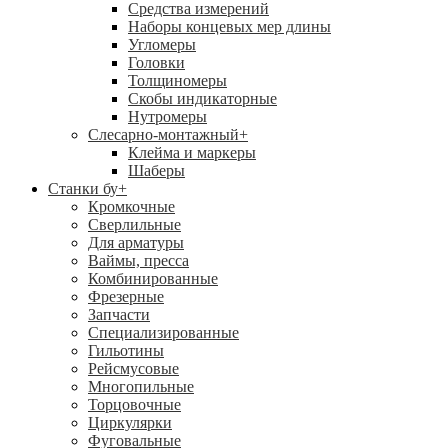
Средства измерений
Наборы концевых мер длины
Угломеры
Головки
Толщиномеры
Скобы индикаторные
Нутромеры
Слесарно-монтажный
+
Клейма и маркеры
Шаберы
Станки бу
+
Кромкочные
Сверлильные
Для арматуры
Ваймы, пресса
Комбинированные
Фрезерные
Запчасти
Специализированные
Гильотины
Рейсмусовые
Многопильные
Торцовочные
Циркулярки
Фуговальные