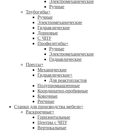
Электромеханические
Ручные
Трубогибы
+
Ручные
Электромеханические
Гидравлические
Дорновые
С ЧПУ
Профилегибы
+
Ручные
Электромеханические
Гидравлические
Прессы
+
Механические
Гидравлические
+
Для реактопластов
Полупромышленные
Координатно-пробивные
Ковочные
Реечные
Станки для производства мебели
+
Раскроечные
+
Горизонтальные
Центры с ЧПУ
Вертикальные