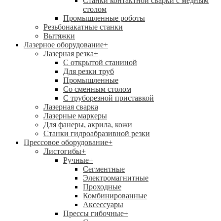
Станки контактной сварки с медным
столом
Промышленные роботы
Резьбонакатные станки
Вытяжки
Лазерное оборудование
+
Лазерная резка
+
С открытой станиной
Для резки труб
Промышленные
Со сменным столом
С труборезной приставкой
Лазерная сварка
Лазерные маркеры
Для фанеры, акрила, кожи
Станки гидроабразивной резки
Прессовое оборудование
+
Листогибы
+
Ручные
+
Сегментные
Электромагнитные
Проходные
Комбинированные
Аксессуары
Прессы гибочные
+