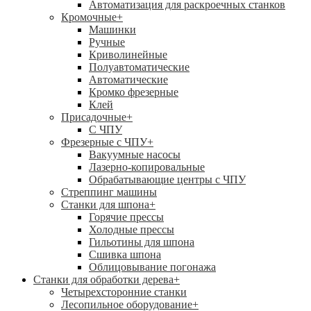
Автоматизация для раскроечных станков
Кромочные
+
Машинки
Ручные
Криволинейные
Полуавтоматические
Автоматические
Кромко фрезерные
Клей
Присадочные
+
С ЧПУ
Фрезерные с ЧПУ
+
Вакуумные насосы
Лазерно-копировальные
Обрабатывающие центры с ЧПУ
Стреппинг машины
Станки для шпона
+
Горячие прессы
Холодные прессы
Гильотины для шпона
Сшивка шпона
Облицовывание погонажа
Станки для обработки дерева
+
Четырехсторонние станки
Лесопильное оборудование
+