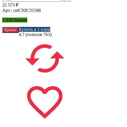
22 573
₽
Арт.: cniCNIC31598
+
226 баллов
Купить в 1 клик
4.7
(голосов
763
)