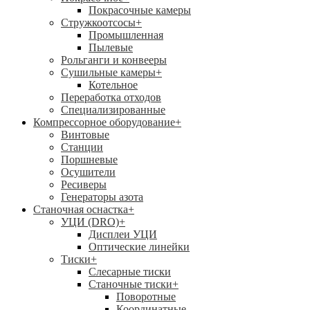
Покрасочные камеры
Стружкоотсосы
+
Промышленная
Пылевые
Рольганги и конвееры
Сушильные камеры
+
Котельное
Переработка отходов
Специализированные
Компрессорное оборудование
+
Винтовые
Станции
Поршневые
Осушители
Ресиверы
Генераторы азота
Станочная оснастка
+
УЦИ (DRO)
+
Дисплеи УЦИ
Оптические линейки
Тиски
+
Слесарные тиски
Станочные тиски
+
Поворотные
Координатные