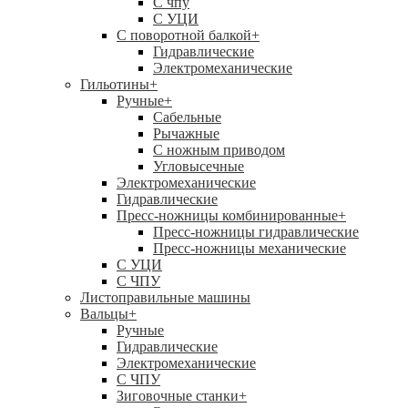
C чпу
С УЦИ
С поворотной балкой
+
Гидравлические
Электромеханические
Гильотины
+
Ручные
+
Сабельные
Рычажные
С ножным приводом
Угловысечные
Электромеханические
Гидравлические
Пресс-ножницы комбинированные
+
Пресс-ножницы гидравлические
Пресс-ножницы механические
С УЦИ
С ЧПУ
Листоправильные машины
Вальцы
+
Ручные
Гидравлические
Электромеханические
С ЧПУ
Зиговочные станки
+