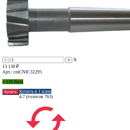
X
13 130
₽
Арт.: cniCNIC32295
+
131 балл
Купить в 1 клик
4.7
(голосов
763
)