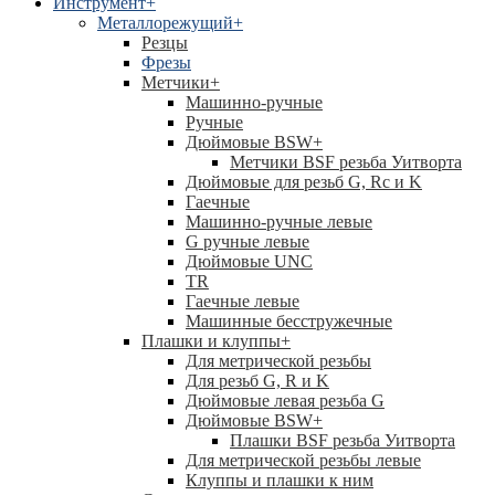
Инструмент
+
Металлорежущий
+
Резцы
Фрезы
Метчики
+
Машинно-ручные
Ручные
Дюймовые BSW
+
Метчики BSF резьба Уитворта
Дюймовые для резьб G, Rc и K
Гаечные
Машинно-ручные левые
G ручные левые
Дюймовые UNC
TR
Гаечные левые
Машинные бесстружечные
Плашки и клуппы
+
Для метрической резьбы
Для резьб G, R и K
Дюймовые левая резьба G
Дюймовые BSW
+
Плашки BSF резьба Уитворта
Для метрической резьбы левые
Клуппы и плашки к ним