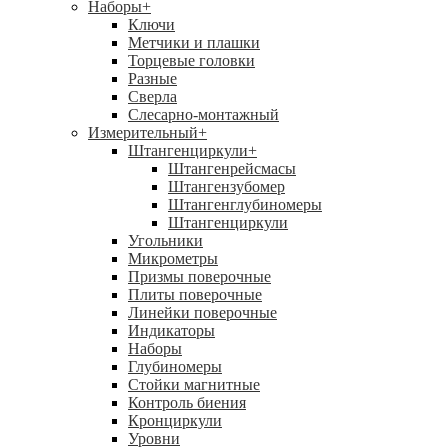
Наборы
+
Ключи
Метчики и плашки
Торцевые головки
Разные
Сверла
Слесарно-монтажный
Измерительный
+
Штангенциркули
+
Штангенрейсмасы
Штангензубомер
Штангенглубиномеры
Штангенциркули
Угольники
Микрометры
Призмы поверочные
Плиты поверочные
Линейки поверочные
Индикаторы
Наборы
Глубиномеры
Стойки магнитные
Контроль биения
Кронциркули
Уровни