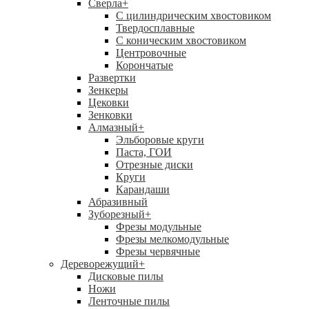
Сверла
+
С цилиндрическим хвостовиком
Твердосплавные
С коническим хвостовиком
Центровочные
Корончатые
Развертки
Зенкеры
Цековки
Зенковки
Алмазный
+
Эльборовые круги
Паста, ГОИ
Отрезные диски
Круги
Карандаши
Абразивный
Зуборезный
+
Фрезы модульные
Фрезы мелкомодульные
Фрезы червячные
Дереворежущий
+
Дисковые пилы
Ножи
Ленточные пилы