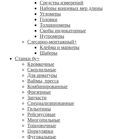
Средства измерений
Наборы концевых мер длины
Угломеры
Головки
Толщиномеры
Скобы индикаторные
Нутромеры
Слесарно-монтажный
+
Клейма и маркеры
Шаберы
Станки бу
+
Кромкочные
Сверлильные
Для арматуры
Ваймы, пресса
Комбинированные
Фрезерные
Запчасти
Специализированные
Гильотины
Рейсмусовые
Многопильные
Торцовочные
Циркулярки
Фуговальные