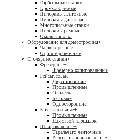
Горбыльные станки
Кромкообрезные
Пилорамы ленточные
Пилорамы дисковые
Многопильные станки
Пилорамы рамные
Околостаночка
Оборудование для домостроения
+
Чашкозарезные
Оцилиндровочные
Столярные станки
+
Фрезерные
+
Фрезерно-копировальные
Рейсмусовые
+
Двухсторонние
Промышленные
Оснастка
Бытовые
Односторонние
Круглопильные
+
Промышленные
Для строй площадок
Шлифовальные
+
Тарельчато-ленточные
Рельефно-шлифовальные