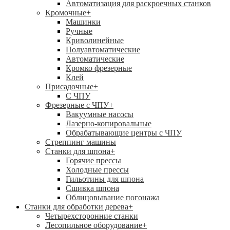
Автоматизация для раскроечных станков
Кромочные
+
Машинки
Ручные
Криволинейные
Полуавтоматические
Автоматические
Кромко фрезерные
Клей
Присадочные
+
С ЧПУ
Фрезерные с ЧПУ
+
Вакуумные насосы
Лазерно-копировальные
Обрабатывающие центры с ЧПУ
Стреппинг машины
Станки для шпона
+
Горячие прессы
Холодные прессы
Гильотины для шпона
Сшивка шпона
Облицовывание погонажа
Станки для обработки дерева
+
Четырехсторонние станки
Лесопильное оборудование
+