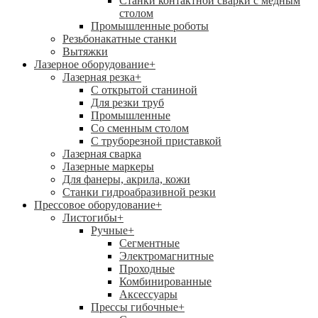
Станки контактной сварки с медным
столом
Промышленные роботы
Резьбонакатные станки
Вытяжки
Лазерное оборудование
+
Лазерная резка
+
С открытой станиной
Для резки труб
Промышленные
Со сменным столом
С труборезной приставкой
Лазерная сварка
Лазерные маркеры
Для фанеры, акрила, кожи
Станки гидроабразивной резки
Прессовое оборудование
+
Листогибы
+
Ручные
+
Сегментные
Электромагнитные
Проходные
Комбинированные
Аксессуары
Прессы гибочные
+