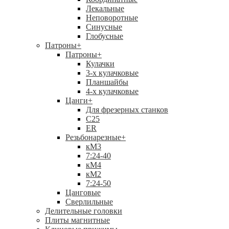
Лекальные
Неповоротные
Синусные
Глобусные
Патроны
+
Патроны
+
Кулачки
3-х кулачковые
Планшайбы
4-х кулачковые
Цанги
+
Для фрезерных станков
С25
ER
Резьбонарезные
+
кМ3
7:24-40
кМ4
кМ2
7:24-50
Цанговые
Сверлильные
Делительные головки
Плиты магнитные