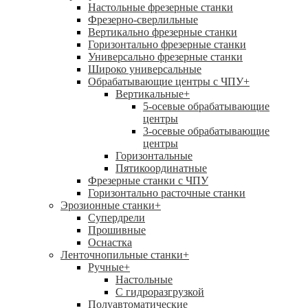
Настольные фрезерные станки
Фрезерно-сверлильные
Вертикально фрезерные станки
Горизонтально фрезерные станки
Универсально фрезерные станки
Широко универсальные
Обрабатывающие центры с ЧПУ
+
Вертикальные
+
5-осевые обрабатывающие
центры
3-осевые обрабатывающие
центры
Горизонтальные
Пятикоординатные
Фрезерные станки с ЧПУ
Горизонтально расточные станки
Эрозионные станки
+
Супердрели
Прошивные
Оснастка
Ленточнопильные станки
+
Ручные
+
Настольные
С гидроразгрузкой
Полуавтоматические