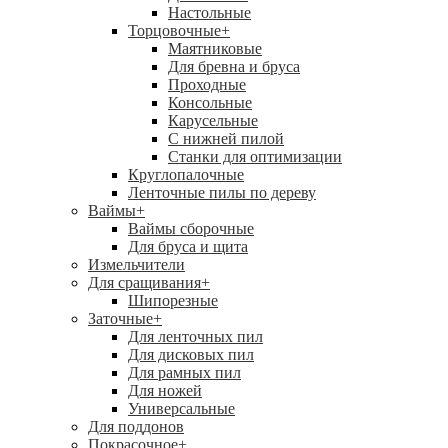
Настольные
Торцовочные
+
Маятниковые
Для бревна и бруса
Проходные
Консольные
Карусельные
С нижней пилой
Станки для оптимизации
Круглопалочные
Ленточные пилы по дереву
Ваймы
+
Ваймы сборочные
Для бруса и щита
Измельчители
Для сращивания
+
Шипорезные
Заточные
+
Для ленточных пил
Для дисковых пил
Для рамных пил
Для ножей
Универсальные
Для поддонов
Покрасочное
+