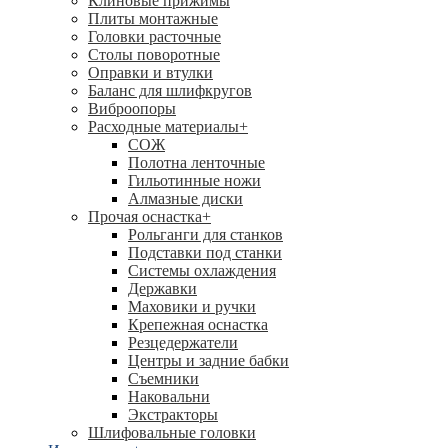
Клиновые прижимы
Плиты монтажные
Головки расточные
Столы поворотные
Оправки и втулки
Баланс для шлифкругов
Виброопоры
Расходные материалы
+
СОЖ
Полотна ленточные
Гильотинные ножи
Алмазные диски
Прочая оснастка
+
Рольганги для станков
Подставки под станки
Системы охлаждения
Державки
Маховики и ручки
Крепежная оснастка
Резцедержатели
Центры и задние бабки
Съемники
Наковальни
Экстракторы
Шлифовальные головки