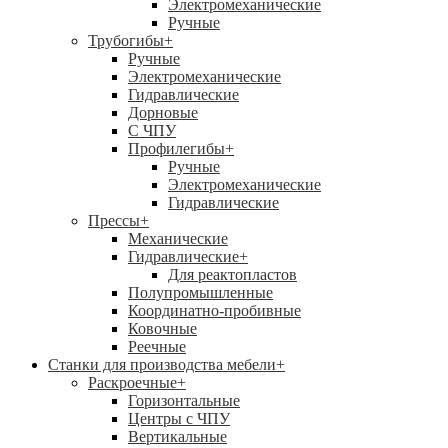
Электромеханические
Ручные
Трубогибы
+
Ручные
Электромеханические
Гидравлические
Дорновые
С ЧПУ
Профилегибы
+
Ручные
Электромеханические
Гидравлические
Прессы
+
Механические
Гидравлические
+
Для реактопластов
Полупромышленные
Координатно-пробивные
Ковочные
Реечные
Станки для производства мебели
+
Раскроечные
+
Горизонтальные
Центры с ЧПУ
Вертикальные