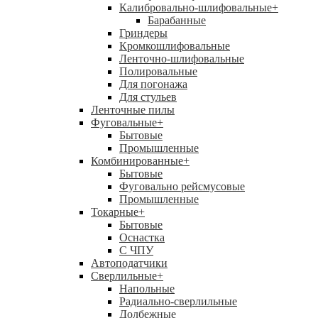
Калибровально-шлифовальные
+
Барабанные
Гриндеры
Кромкошлифовальные
Ленточно-шлифовальные
Полировальные
Для погонажа
Для стульев
Ленточные пилы
Фуговальные
+
Бытовые
Промышленные
Комбинированные
+
Бытовые
Фуговально рейсмусовые
Промышленные
Токарные
+
Бытовые
Оснастка
С ЧПУ
Автоподатчики
Сверлильные
+
Напольные
Радиально-сверлильные
Долбежные