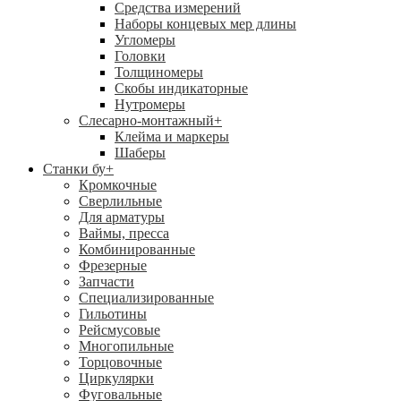
Средства измерений
Наборы концевых мер длины
Угломеры
Головки
Толщиномеры
Скобы индикаторные
Нутромеры
Слесарно-монтажный
+
Клейма и маркеры
Шаберы
Станки бу
+
Кромкочные
Сверлильные
Для арматуры
Ваймы, пресса
Комбинированные
Фрезерные
Запчасти
Специализированные
Гильотины
Рейсмусовые
Многопильные
Торцовочные
Циркулярки
Фуговальные