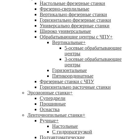
Настольные фрезерные станки
Фрезерно-сверлильные
Вертикально фрезерные станки
Горизонтально фрезерные станки
Универсально фрезерные станки
Широко универсальные
Обрабатывающие центры с ЧПУ
+
Вертикальные
+
5-осевые обрабатывающие
центры
3-осевые обрабатывающие
центры
Горизонтальные
Пятикоординатные
Фрезерные станки с ЧПУ
Горизонтально расточные станки
Эрозионные станки
+
Супердрели
Прошивные
Оснастка
Ленточнопильные станки
+
Ручные
+
Настольные
С гидроразгрузкой
Полуавтоматические