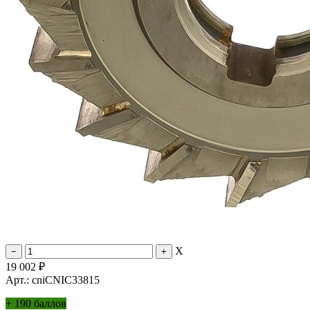
X
19 002
₽
Арт.: cniCNIC33815
+
190 баллов