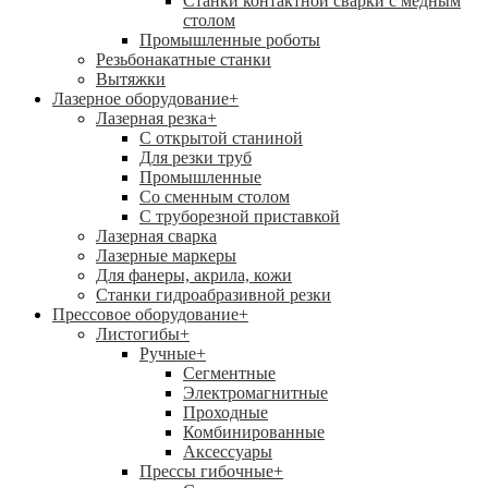
Станки контактной сварки с медным
столом
Промышленные роботы
Резьбонакатные станки
Вытяжки
Лазерное оборудование
+
Лазерная резка
+
С открытой станиной
Для резки труб
Промышленные
Со сменным столом
С труборезной приставкой
Лазерная сварка
Лазерные маркеры
Для фанеры, акрила, кожи
Станки гидроабразивной резки
Прессовое оборудование
+
Листогибы
+
Ручные
+
Сегментные
Электромагнитные
Проходные
Комбинированные
Аксессуары
Прессы гибочные
+