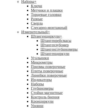
Наборы
+
Ключи
Метчики и плашки
Торцевые головки
Разные
Сверла
Слесарно-монтажный
Измерительный
+
Штангенциркули
+
Штангенрейсмасы
Штангензубомер
Штангенглубиномеры
Штангенциркули
Угольники
Микрометры
Призмы поверочные
Плиты поверочные
Линейки поверочные
Индикаторы
Наборы
Глубиномеры
Стойки магнитные
Контроль биения
Кронциркули
Уровни