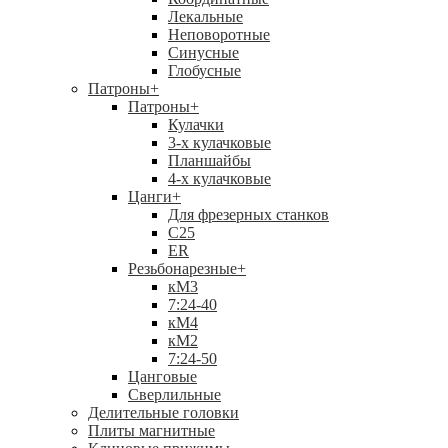
Лекальные
Неповоротные
Синусные
Глобусные
Патроны
+
Патроны
+
Кулачки
3-х кулачковые
Планшайбы
4-х кулачковые
Цанги
+
Для фрезерных станков
С25
ER
Резьбонарезные
+
кМ3
7:24-40
кМ4
кМ2
7:24-50
Цанговые
Сверлильные
Делительные головки
Плиты магнитные