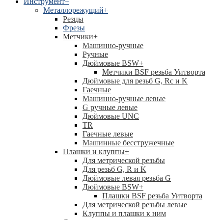
Инструмент
+
Металлорежущий
+
Резцы
Фрезы
Метчики
+
Машинно-ручные
Ручные
Дюймовые BSW
+
Метчики BSF резьба Уитворта
Дюймовые для резьб G, Rc и K
Гаечные
Машинно-ручные левые
G ручные левые
Дюймовые UNC
TR
Гаечные левые
Машинные бесстружечные
Плашки и клуппы
+
Для метрической резьбы
Для резьб G, R и K
Дюймовые левая резьба G
Дюймовые BSW
+
Плашки BSF резьба Уитворта
Для метрической резьбы левые
Клуппы и плашки к ним