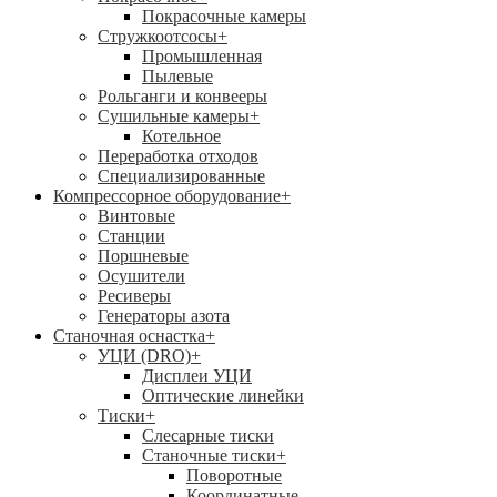
Покрасочные камеры
Стружкоотсосы
+
Промышленная
Пылевые
Рольганги и конвееры
Сушильные камеры
+
Котельное
Переработка отходов
Специализированные
Компрессорное оборудование
+
Винтовые
Станции
Поршневые
Осушители
Ресиверы
Генераторы азота
Станочная оснастка
+
УЦИ (DRO)
+
Дисплеи УЦИ
Оптические линейки
Тиски
+
Слесарные тиски
Станочные тиски
+
Поворотные
Координатные