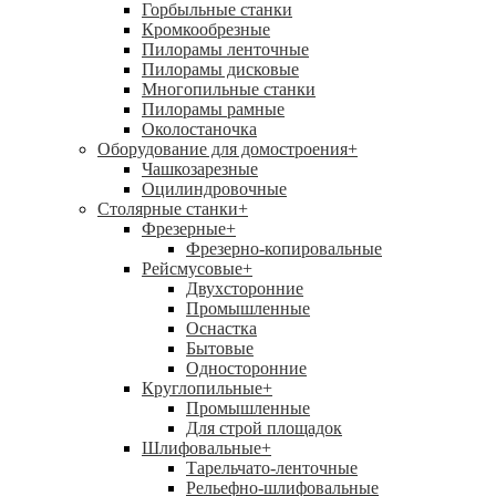
Горбыльные станки
Кромкообрезные
Пилорамы ленточные
Пилорамы дисковые
Многопильные станки
Пилорамы рамные
Околостаночка
Оборудование для домостроения
+
Чашкозарезные
Оцилиндровочные
Столярные станки
+
Фрезерные
+
Фрезерно-копировальные
Рейсмусовые
+
Двухсторонние
Промышленные
Оснастка
Бытовые
Односторонние
Круглопильные
+
Промышленные
Для строй площадок
Шлифовальные
+
Тарельчато-ленточные
Рельефно-шлифовальные