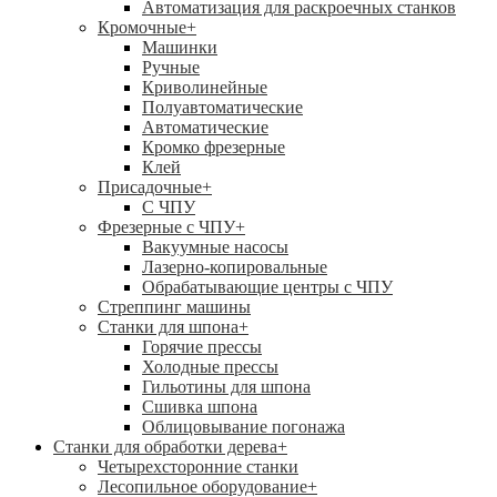
Автоматизация для раскроечных станков
Кромочные
+
Машинки
Ручные
Криволинейные
Полуавтоматические
Автоматические
Кромко фрезерные
Клей
Присадочные
+
С ЧПУ
Фрезерные с ЧПУ
+
Вакуумные насосы
Лазерно-копировальные
Обрабатывающие центры с ЧПУ
Стреппинг машины
Станки для шпона
+
Горячие прессы
Холодные прессы
Гильотины для шпона
Сшивка шпона
Облицовывание погонажа
Станки для обработки дерева
+
Четырехсторонние станки
Лесопильное оборудование
+