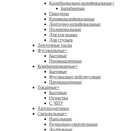
Калибровально-шлифовальные
+
Барабанные
Гриндеры
Кромкошлифовальные
Ленточно-шлифовальные
Полировальные
Для погонажа
Для стульев
Ленточные пилы
Фуговальные
+
Бытовые
Промышленные
Комбинированные
+
Бытовые
Фуговально рейсмусовые
Промышленные
Токарные
+
Бытовые
Оснастка
С ЧПУ
Автоподатчики
Сверлильные
+
Напольные
Радиально-сверлильные
Долбежные