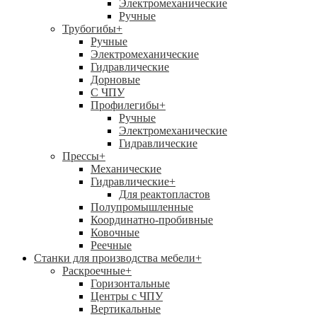
Электромеханические
Ручные
Трубогибы
+
Ручные
Электромеханические
Гидравлические
Дорновые
С ЧПУ
Профилегибы
+
Ручные
Электромеханические
Гидравлические
Прессы
+
Механические
Гидравлические
+
Для реактопластов
Полупромышленные
Координатно-пробивные
Ковочные
Реечные
Станки для производства мебели
+
Раскроечные
+
Горизонтальные
Центры с ЧПУ
Вертикальные