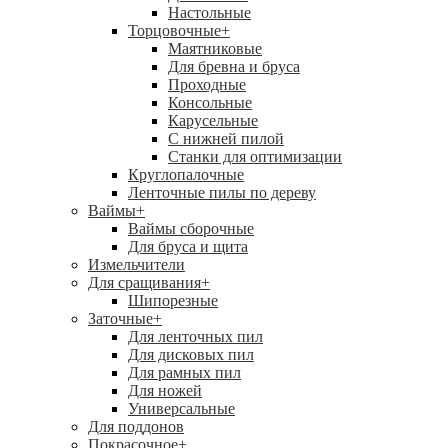
Настольные
Торцовочные
+
Маятниковые
Для бревна и бруса
Проходные
Консольные
Карусельные
С нижней пилой
Станки для оптимизации
Круглопалочные
Ленточные пилы по дереву
Ваймы
+
Ваймы сборочные
Для бруса и щита
Измельчители
Для сращивания
+
Шипорезные
Заточные
+
Для ленточных пил
Для дисковых пил
Для рамных пил
Для ножей
Универсальные
Для поддонов
Покрасочное
+