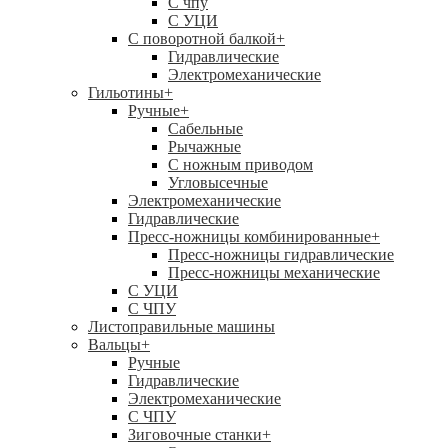
C чпу
С УЦИ
С поворотной балкой
+
Гидравлические
Электромеханические
Гильотины
+
Ручные
+
Сабельные
Рычажные
С ножным приводом
Угловысечные
Электромеханические
Гидравлические
Пресс-ножницы комбинированные
+
Пресс-ножницы гидравлические
Пресс-ножницы механические
С УЦИ
С ЧПУ
Листоправильные машины
Вальцы
+
Ручные
Гидравлические
Электромеханические
С ЧПУ
Зиговочные станки
+