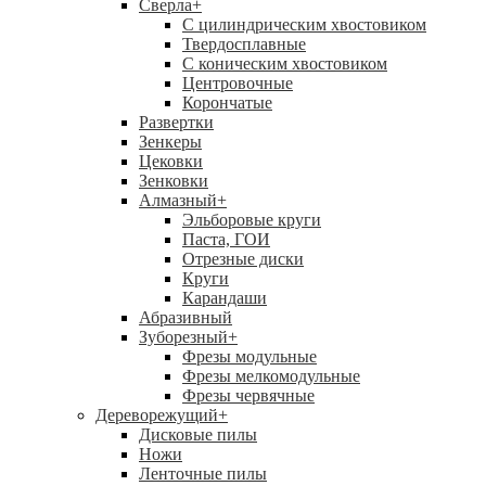
Сверла
+
С цилиндрическим хвостовиком
Твердосплавные
С коническим хвостовиком
Центровочные
Корончатые
Развертки
Зенкеры
Цековки
Зенковки
Алмазный
+
Эльборовые круги
Паста, ГОИ
Отрезные диски
Круги
Карандаши
Абразивный
Зуборезный
+
Фрезы модульные
Фрезы мелкомодульные
Фрезы червячные
Дереворежущий
+
Дисковые пилы
Ножи
Ленточные пилы