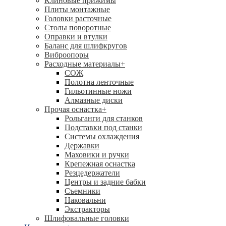
Клиновые прижимы
Плиты монтажные
Головки расточные
Столы поворотные
Оправки и втулки
Баланс для шлифкругов
Виброопоры
Расходные материалы
+
СОЖ
Полотна ленточные
Гильотинные ножи
Алмазные диски
Прочая оснастка
+
Рольганги для станков
Подставки под станки
Системы охлаждения
Державки
Маховики и ручки
Крепежная оснастка
Резцедержатели
Центры и задние бабки
Съемники
Наковальни
Экстракторы
Шлифовальные головки