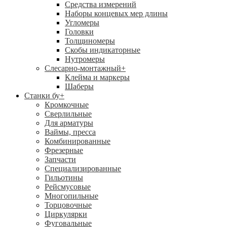
Средства измерений
Наборы концевых мер длины
Угломеры
Головки
Толщиномеры
Скобы индикаторные
Нутромеры
Слесарно-монтажный
+
Клейма и маркеры
Шаберы
Станки бу
+
Кромкочные
Сверлильные
Для арматуры
Ваймы, пресса
Комбинированные
Фрезерные
Запчасти
Специализированные
Гильотины
Рейсмусовые
Многопильные
Торцовочные
Циркулярки
Фуговальные