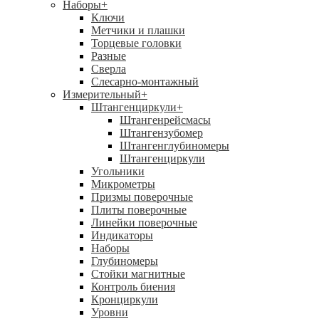
Наборы
+
Ключи
Метчики и плашки
Торцевые головки
Разные
Сверла
Слесарно-монтажный
Измерительный
+
Штангенциркули
+
Штангенрейсмасы
Штангензубомер
Штангенглубиномеры
Штангенциркули
Угольники
Микрометры
Призмы поверочные
Плиты поверочные
Линейки поверочные
Индикаторы
Наборы
Глубиномеры
Стойки магнитные
Контроль биения
Кронциркули
Уровни