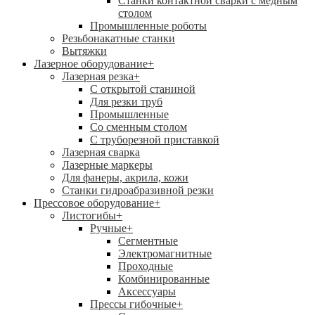
Станки контактной сварки с медным
столом
Промышленные роботы
Резьбонакатные станки
Вытяжки
Лазерное оборудование
+
Лазерная резка
+
С открытой станиной
Для резки труб
Промышленные
Со сменным столом
С труборезной приставкой
Лазерная сварка
Лазерные маркеры
Для фанеры, акрила, кожи
Станки гидроабразивной резки
Прессовое оборудование
+
Листогибы
+
Ручные
+
Сегментные
Электромагнитные
Проходные
Комбинированные
Аксессуары
Прессы гибочные
+