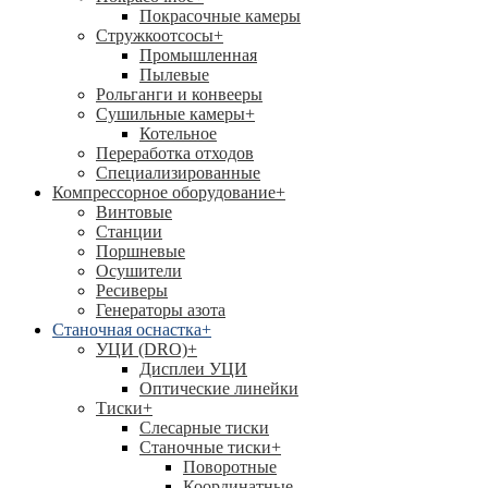
Покрасочные камеры
Стружкоотсосы
+
Промышленная
Пылевые
Рольганги и конвееры
Сушильные камеры
+
Котельное
Переработка отходов
Специализированные
Компрессорное оборудование
+
Винтовые
Станции
Поршневые
Осушители
Ресиверы
Генераторы азота
Станочная оснастка
+
УЦИ (DRO)
+
Дисплеи УЦИ
Оптические линейки
Тиски
+
Слесарные тиски
Станочные тиски
+
Поворотные
Координатные