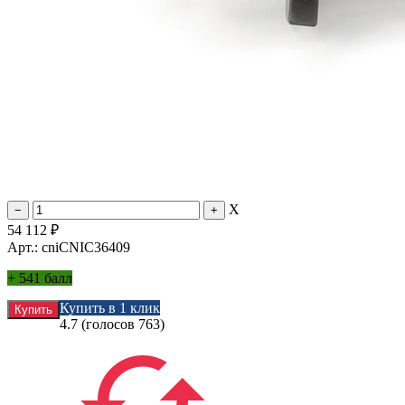
X
54 112
₽
Арт.: cniCNIC36409
+
541 балл
Купить в 1 клик
4.7
(голосов
763
)