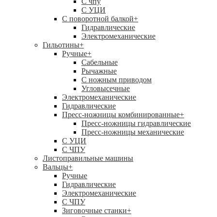
C чпу
С УЦИ
С поворотной балкой
+
Гидравлические
Электромеханические
Гильотины
+
Ручные
+
Сабельные
Рычажные
С ножным приводом
Угловысечные
Электромеханические
Гидравлические
Пресс-ножницы комбинированные
+
Пресс-ножницы гидравлические
Пресс-ножницы механические
С УЦИ
С ЧПУ
Листоправильные машины
Вальцы
+
Ручные
Гидравлические
Электромеханические
С ЧПУ
Зиговочные станки
+