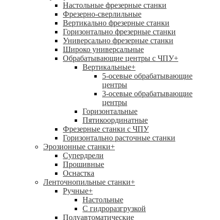
Настольные фрезерные станки
Фрезерно-сверлильные
Вертикально фрезерные станки
Горизонтально фрезерные станки
Универсально фрезерные станки
Широко универсальные
Обрабатывающие центры с ЧПУ
+
Вертикальные
+
5-осевые обрабатывающие
центры
3-осевые обрабатывающие
центры
Горизонтальные
Пятикоординатные
Фрезерные станки с ЧПУ
Горизонтально расточные станки
Эрозионные станки
+
Супердрели
Прошивные
Оснастка
Ленточнопильные станки
+
Ручные
+
Настольные
С гидроразгрузкой
Полуавтоматические