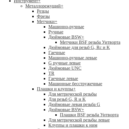
Инструмент
+
Металлорежущий
+
Резцы
Фрезы
Метчики
+
Машинно-ручные
Ручные
Дюймовые BSW
+
Метчики BSF резьба Уитворта
Дюймовые для резьб G, Rc и K
Гаечные
Машинно-ручные левые
G ручные левые
Дюймовые UNC
TR
Гаечные левые
Машинные бесстружечные
Плашки и клуппы
+
Для метрической резьбы
Для резьб G, R и K
Дюймовые левая резьба G
Дюймовые BSW
+
Плашки BSF резьба Уитворта
Для метрической резьбы левые
Клуппы и плашки к ним