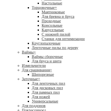
Настольные
Торцовочные
+
Маятниковые
Для бревна и бруса
Проходные
Консольные
Карусельные
С нижней пилой
Станки для оптимизации
Круглопалочные
Ленточные пилы по дереву
Ваймы
+
Ваймы сборочные
Для бруса и щита
Измельчители
Для сращивания
+
Шипорезные
Заточные
+
Для ленточных пил
Для дисковых пил
Для рамных пил
Для ножей
Универсальные
Для поддонов
Покрасочное
+