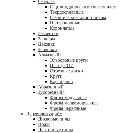
Сверла
+
С цилиндрическим хвостовиком
Твердосплавные
С коническим хвостовиком
Центровочные
Корончатые
Развертки
Зенкеры
Цековки
Зенковки
Алмазный
+
Эльборовые круги
Паста, ГОИ
Отрезные диски
Круги
Карандаши
Абразивный
Зуборезный
+
Фрезы модульные
Фрезы мелкомодульные
Фрезы червячные
Дереворежущий
+
Дисковые пилы
Ножи
Ленточные пилы