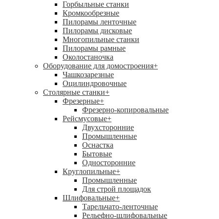
Горбыльные станки
Кромкообрезные
Пилорамы ленточные
Пилорамы дисковые
Многопильные станки
Пилорамы рамные
Околостаночка
Оборудование для домостроения
+
Чашкозарезные
Оцилиндровочные
Столярные станки
+
Фрезерные
+
Фрезерно-копировальные
Рейсмусовые
+
Двухсторонние
Промышленные
Оснастка
Бытовые
Односторонние
Круглопильные
+
Промышленные
Для строй площадок
Шлифовальные
+
Тарельчато-ленточные
Рельефно-шлифовальные