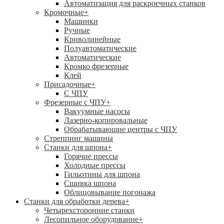
Автоматизация для раскроечных станков
Кромочные
+
Машинки
Ручные
Криволинейные
Полуавтоматические
Автоматические
Кромко фрезерные
Клей
Присадочные
+
С ЧПУ
Фрезерные с ЧПУ
+
Вакуумные насосы
Лазерно-копировальные
Обрабатывающие центры с ЧПУ
Стреппинг машины
Станки для шпона
+
Горячие прессы
Холодные прессы
Гильотины для шпона
Сшивка шпона
Облицовывание погонажа
Станки для обработки дерева
+
Четырехсторонние станки
Лесопильное оборудование
+