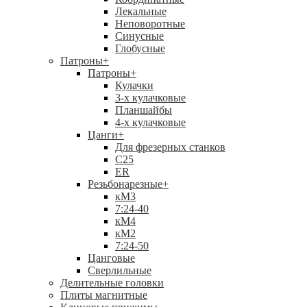
Лекальные
Неповоротные
Синусные
Глобусные
Патроны
+
Патроны
+
Кулачки
3-х кулачковые
Планшайбы
4-х кулачковые
Цанги
+
Для фрезерных станков
С25
ER
Резьбонарезные
+
кМ3
7:24-40
кМ4
кМ2
7:24-50
Цанговые
Сверлильные
Делительные головки
Плиты магнитные