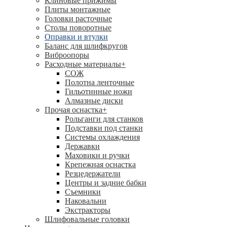
Клиновые прижимы
Плиты монтажные
Головки расточные
Столы поворотные
Оправки и втулки
Баланс для шлифкругов
Виброопоры
Расходные материалы
+
СОЖ
Полотна ленточные
Гильотинные ножи
Алмазные диски
Прочая оснастка
+
Рольганги для станков
Подставки под станки
Системы охлаждения
Державки
Маховики и ручки
Крепежная оснастка
Резцедержатели
Центры и задние бабки
Съемники
Наковальни
Экстракторы
Шлифовальные головки