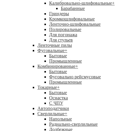
Калибровально-шлифовальные
+
Барабанные
Гриндеры
Кромкошлифовальные
Ленточно-шлифовальные
Полировальные
Для погонажа
Для стульев
Ленточные пилы
Фуговальные
+
Бытовые
Промышленные
Комбинированные
+
Бытовые
Фуговально рейсмусовые
Промышленные
Токарные
+
Бытовые
Оснастка
С ЧПУ
Автоподатчики
Сверлильные
+
Напольные
Радиально-сверлильные
Долбежные