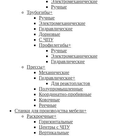
Электромеханические
Ручные
Трубогибы
+
Ручные
Электромеханические
Гидравлические
Дорновые
С ЧПУ
Профилегибы
+
Ручные
Электромеханические
Гидравлические
Прессы
+
Механические
Гидравлические
+
Для реактопластов
Полупромышленные
Координатно-пробивные
Ковочные
Реечные
Станки для производства мебели
+
Раскроечные
+
Горизонтальные
Центры с ЧПУ
Вертикальные