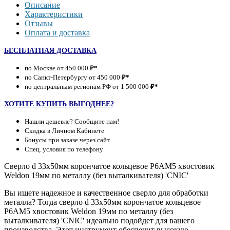
Описание
Характеристики
Отзывы
Оплата и доставка
БЕСПЛАТНАЯ ДОСТАВКА
по Москве от 450 000
₽*
по Санкт-Петербургу от 450 000
₽*
по центральным регионам РФ от 1 500 000
₽*
ХОТИТЕ КУПИТЬ ВЫГОДНЕЕ?
Нашли дешевле? Сообщите нам!
Скидка в Личном Кабинете
Бонусы при заказе через сайт
Спец. условия по телефону
Сверло d 33х50мм корончатое кольцевое Р6АМ5 хвостовик
Weldon 19мм по металлу (без выталкивателя) 'CNIC'
Вы ищете надежное и качественное сверло для обработки
металла? Тогда сверло d 33х50мм корончатое кольцевое
Р6АМ5 хвостовик Weldon 19мм по металлу (без
выталкивателя) 'CNIC' идеально подойдет для вашего
производства. Этот инструмент обеспечит высокую