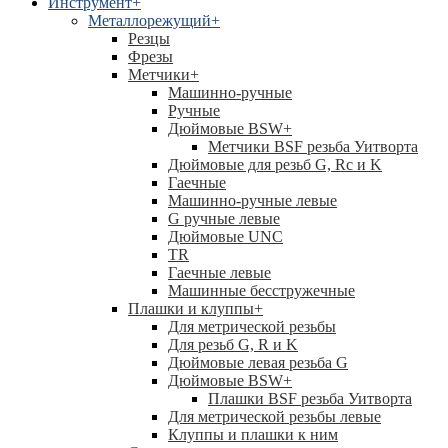
Инструмент
+
Металлорежущий
+
Резцы
Фрезы
Метчики
+
Машинно-ручные
Ручные
Дюймовые BSW
+
Метчики BSF резьба Уитворта
Дюймовые для резьб G, Rc и K
Гаечные
Машинно-ручные левые
G ручные левые
Дюймовые UNC
TR
Гаечные левые
Машинные бесстружечные
Плашки и клуппы
+
Для метрической резьбы
Для резьб G, R и K
Дюймовые левая резьба G
Дюймовые BSW
+
Плашки BSF резьба Уитворта
Для метрической резьбы левые
Клуппы и плашки к ним