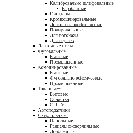
Калибровально-шлифовальные
+
Барабанные
Гриндеры
Кромкошлифовальные
Ленточно-шлифовальные
Полировальные
Для погонажа
Для стульев
Ленточные пилы
Фуговальные
+
Бытовые
Промышленные
Комбинированные
+
Бытовые
Фуговально рейсмусовые
Промышленные
Токарные
+
Бытовые
Оснастка
С ЧПУ
Автоподатчики
Сверлильные
+
Напольные
Радиально-сверлильные
Долбежные