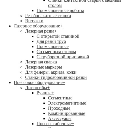
Станки контактной сварки с медным
столом
Промышленные роботы
Резьбонакатные станки
Вытяжки
Лазерное оборудование
+
Лазерная резка
+
С открытой станиной
Для резки труб
Промышленные
Со сменным столом
С труборезной приставкой
Лазерная сварка
Лазерные маркеры
Для фанеры, акрила, кожи
Станки гидроабразивной резки
Прессовое оборудование
+
Листогибы
+
Ручные
+
Сегментные
Электромагнитные
Проходные
Комбинированные
Аксессуары
Прессы гибочные
+