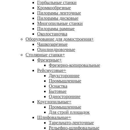
Горбыльные станки
Кромкообрезные
Пилорамы ленточные
Пилорамы дисковые
Многопильные станки
Пилорамы рамные
Околостаночка
Оборудование для домостроения
+
Чашкозарезные
Оцилиндровочные
Столярные станки
+
Фрезерные
+
Фрезерно-копировальные
Рейсмусовые
+
Двухсторонние
Промышленные
Оснастка
Бытовые
Односторонние
Круглопильные
+
Промышленные
Для строй площадок
Шлифовальные
+
Тарельчато-ленточные
Рельефно-шлифовальные