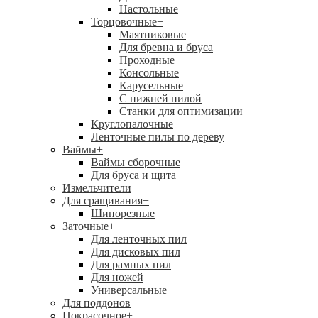
Настольные
Торцовочные
+
Маятниковые
Для бревна и бруса
Проходные
Консольные
Карусельные
С нижней пилой
Станки для оптимизации
Круглопалочные
Ленточные пилы по дереву
Ваймы
+
Ваймы сборочные
Для бруса и щита
Измельчители
Для сращивания
+
Шипорезные
Заточные
+
Для ленточных пил
Для дисковых пил
Для рамных пил
Для ножей
Универсальные
Для поддонов
Покрасочное
+