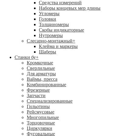
Средства измерений
Наборы концевых мер длины
Угломеры
Головки
Толщиномеры
Скобы индикаторные
Нутромеры
Слесарно-монтажный
+
Клейма и маркеры
Шаберы
Станки бу
+
Кромкочные
Сверлильные
Для арматуры
Ваймы, пресса
Комбинированные
Фрезерные
Запчасти
Специализированные
Гильотины
Рейсмусовые
Многопильные
Торцовочные
Циркулярки
Фуговальные