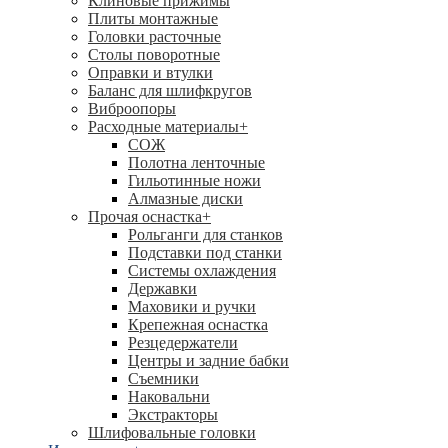
Клиновые прижимы
Плиты монтажные
Головки расточные
Столы поворотные
Оправки и втулки
Баланс для шлифкругов
Виброопоры
Расходные материалы
+
СОЖ
Полотна ленточные
Гильотинные ножи
Алмазные диски
Прочая оснастка
+
Рольганги для станков
Подставки под станки
Системы охлаждения
Державки
Маховики и ручки
Крепежная оснастка
Резцедержатели
Центры и задние бабки
Съемники
Наковальни
Экстракторы
Шлифовальные головки