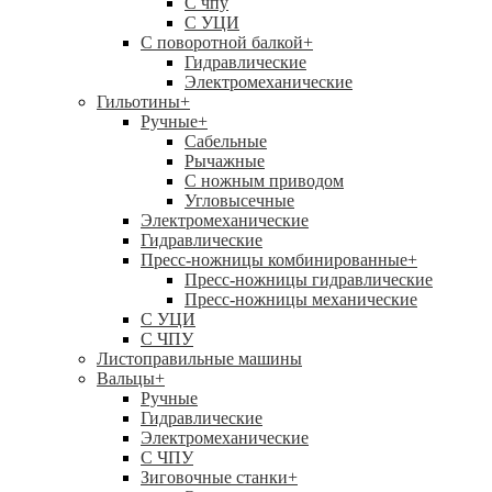
C чпу
С УЦИ
С поворотной балкой
+
Гидравлические
Электромеханические
Гильотины
+
Ручные
+
Сабельные
Рычажные
С ножным приводом
Угловысечные
Электромеханические
Гидравлические
Пресс-ножницы комбинированные
+
Пресс-ножницы гидравлические
Пресс-ножницы механические
С УЦИ
С ЧПУ
Листоправильные машины
Вальцы
+
Ручные
Гидравлические
Электромеханические
С ЧПУ
Зиговочные станки
+