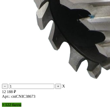
X
12 188
₽
Арт.: cniCNIC38673
+
122 балла