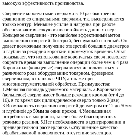
высокую эффективность производства.
Сверление корончатыми сверлами в 10 раз быстрее по
сравнению со спиральными сверлами, т.к. высверливается
только контур. Меньшее усилие и нагрузка при работе
обеспечивают высокую износостойкость данных сверл.
Кольцевое сверление - это наиболее эффективный метод
выполнения отверстий: быстрый, бесшумный и точный. Он
делает возможным получение отверстий больших диаметров
и глубин за рекордно короткий промежуток времени. Опыт
показывает, что использование корончатых сверл позволяет
сократить время на выполнение операции более чем в 4 раза.
Корончатые (кольцевые) сверла могут использоваться в
различного рода оборудовании: токарном, фрезерном,
сверлильном, в станках с ЧПУ, а так же при
многоинструментальной обработке. Преимущества:
1.Меньшая площадь удаляемого материала. 2.Корончатое
(кольцевое) сверло имеет больше режущих кромок (от 4 до
16), в то время как цилиндрическое сверло только 2(две).
3.Возможность сверления отверстий диаметром от 12 до 50мм
и глубиной до 50мм за один проход. 4.Уменьшенная
потребность в мощности, за счет более благоприятных
режимов резания. 5.Нет необходимости в центрировании и
предварительной рассверловке. 6.Улучшенное качество
обрабатываемой поверхности, отсутствие заусенцов.