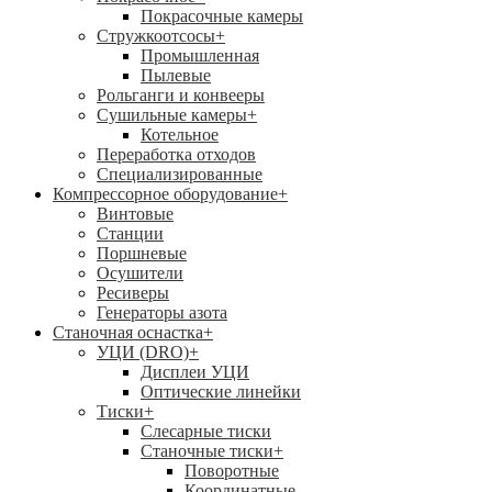
Покрасочные камеры
Стружкоотсосы
+
Промышленная
Пылевые
Рольганги и конвееры
Сушильные камеры
+
Котельное
Переработка отходов
Специализированные
Компрессорное оборудование
+
Винтовые
Станции
Поршневые
Осушители
Ресиверы
Генераторы азота
Станочная оснастка
+
УЦИ (DRO)
+
Дисплеи УЦИ
Оптические линейки
Тиски
+
Слесарные тиски
Станочные тиски
+
Поворотные
Координатные