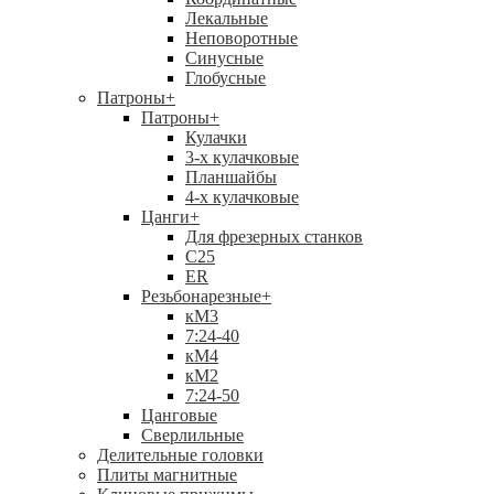
Лекальные
Неповоротные
Синусные
Глобусные
Патроны
+
Патроны
+
Кулачки
3-х кулачковые
Планшайбы
4-х кулачковые
Цанги
+
Для фрезерных станков
С25
ER
Резьбонарезные
+
кМ3
7:24-40
кМ4
кМ2
7:24-50
Цанговые
Сверлильные
Делительные головки
Плиты магнитные