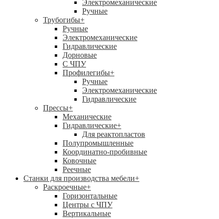
Электромеханические
Ручные
Трубогибы
+
Ручные
Электромеханические
Гидравлические
Дорновые
С ЧПУ
Профилегибы
+
Ручные
Электромеханические
Гидравлические
Прессы
+
Механические
Гидравлические
+
Для реактопластов
Полупромышленные
Координатно-пробивные
Ковочные
Реечные
Станки для производства мебели
+
Раскроечные
+
Горизонтальные
Центры с ЧПУ
Вертикальные