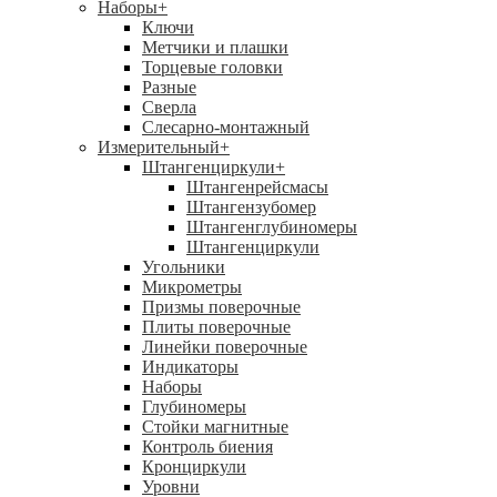
Наборы
+
Ключи
Метчики и плашки
Торцевые головки
Разные
Сверла
Слесарно-монтажный
Измерительный
+
Штангенциркули
+
Штангенрейсмасы
Штангензубомер
Штангенглубиномеры
Штангенциркули
Угольники
Микрометры
Призмы поверочные
Плиты поверочные
Линейки поверочные
Индикаторы
Наборы
Глубиномеры
Стойки магнитные
Контроль биения
Кронциркули
Уровни