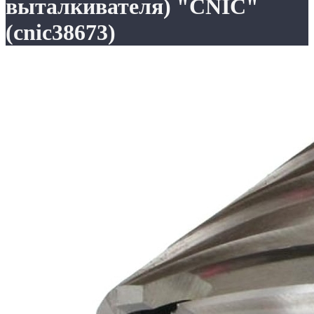
выталкивателя) "CNIC"
(cnic38673)