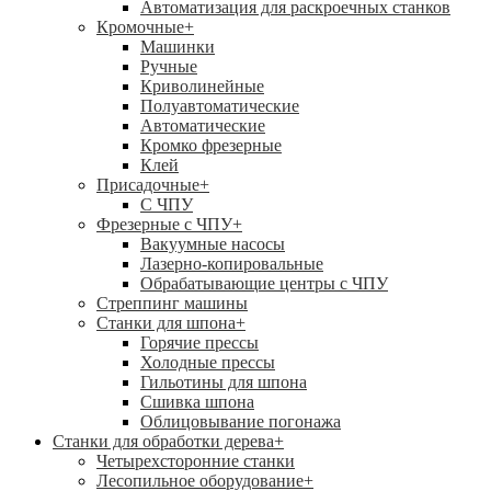
Автоматизация для раскроечных станков
Кромочные
+
Машинки
Ручные
Криволинейные
Полуавтоматические
Автоматические
Кромко фрезерные
Клей
Присадочные
+
С ЧПУ
Фрезерные с ЧПУ
+
Вакуумные насосы
Лазерно-копировальные
Обрабатывающие центры с ЧПУ
Стреппинг машины
Станки для шпона
+
Горячие прессы
Холодные прессы
Гильотины для шпона
Сшивка шпона
Облицовывание погонажа
Станки для обработки дерева
+
Четырехсторонние станки
Лесопильное оборудование
+