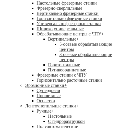
Настольные фрезерные станки
Фрезерно-сверлильные
Вертикально фрезерные станки
Горизонтально фрезерные станки
Универсально фрезерные станки
Широко универсальные
Обрабатывающие центры с ЧПУ
+
Вертикальные
+
5-осевые обрабатывающие
центры
3-осевые обрабатывающие
центры
Горизонтальные
Пятикоординатные
Фрезерные станки с ЧПУ
Горизонтально расточные станки
Эрозионные станки
+
Супердрели
Прошивные
Оснастка
Ленточнопильные станки
+
Ручные
+
Настольные
С гидроразгрузкой
Полуавтоматические