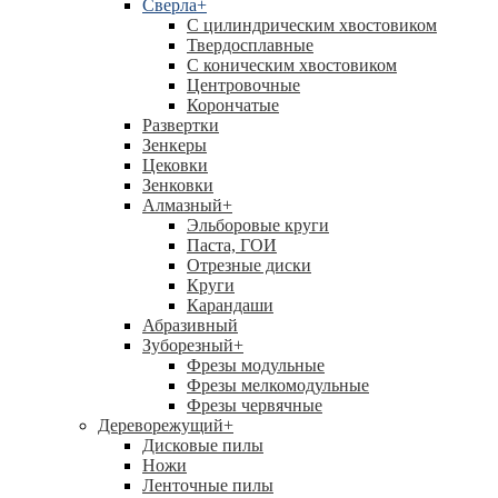
Сверла
+
С цилиндрическим хвостовиком
Твердосплавные
С коническим хвостовиком
Центровочные
Корончатые
Развертки
Зенкеры
Цековки
Зенковки
Алмазный
+
Эльборовые круги
Паста, ГОИ
Отрезные диски
Круги
Карандаши
Абразивный
Зуборезный
+
Фрезы модульные
Фрезы мелкомодульные
Фрезы червячные
Дереворежущий
+
Дисковые пилы
Ножи
Ленточные пилы