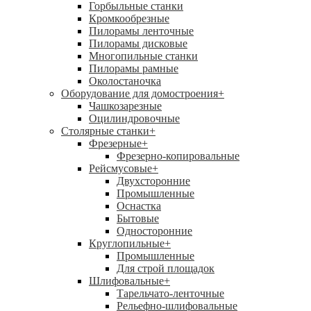
Горбыльные станки
Кромкообрезные
Пилорамы ленточные
Пилорамы дисковые
Многопильные станки
Пилорамы рамные
Околостаночка
Оборудование для домостроения
+
Чашкозарезные
Оцилиндровочные
Столярные станки
+
Фрезерные
+
Фрезерно-копировальные
Рейсмусовые
+
Двухсторонние
Промышленные
Оснастка
Бытовые
Односторонние
Круглопильные
+
Промышленные
Для строй площадок
Шлифовальные
+
Тарельчато-ленточные
Рельефно-шлифовальные