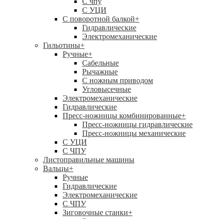
C чпу
С УЦИ
С поворотной балкой
+
Гидравлические
Электромеханические
Гильотины
+
Ручные
+
Сабельные
Рычажные
С ножным приводом
Угловысечные
Электромеханические
Гидравлические
Пресс-ножницы комбинированные
+
Пресс-ножницы гидравлические
Пресс-ножницы механические
С УЦИ
С ЧПУ
Листоправильные машины
Вальцы
+
Ручные
Гидравлические
Электромеханические
С ЧПУ
Зиговочные станки
+