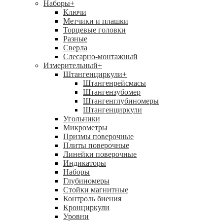
Наборы
+
Ключи
Метчики и плашки
Торцевые головки
Разные
Сверла
Слесарно-монтажный
Измерительный
+
Штангенциркули
+
Штангенрейсмасы
Штангензубомер
Штангенглубиномеры
Штангенциркули
Угольники
Микрометры
Призмы поверочные
Плиты поверочные
Линейки поверочные
Индикаторы
Наборы
Глубиномеры
Стойки магнитные
Контроль биения
Кронциркули
Уровни