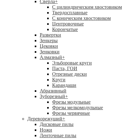
Сверла
+
С цилиндрическим хвостовиком
Твердосплавные
С коническим хвостовиком
Центровочные
Корончатые
Развертки
Зенкеры
Цековки
Зенковки
Алмазный
+
Эльборовые круги
Паста, ГОИ
Отрезные диски
Круги
Карандаши
Абразивный
Зуборезный
+
Фрезы модульные
Фрезы мелкомодульные
Фрезы червячные
Дереворежущий
+
Дисковые пилы
Ножи
Ленточные пилы