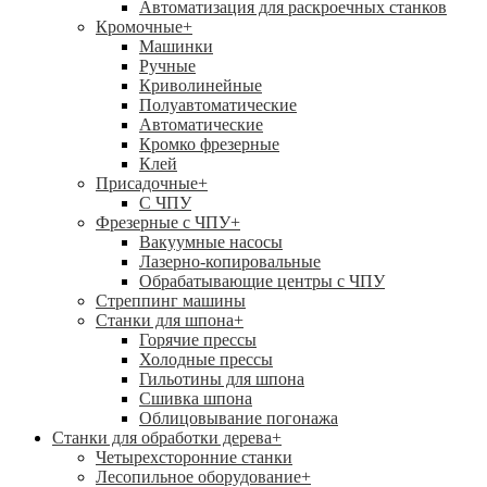
Автоматизация для раскроечных станков
Кромочные
+
Машинки
Ручные
Криволинейные
Полуавтоматические
Автоматические
Кромко фрезерные
Клей
Присадочные
+
С ЧПУ
Фрезерные с ЧПУ
+
Вакуумные насосы
Лазерно-копировальные
Обрабатывающие центры с ЧПУ
Стреппинг машины
Станки для шпона
+
Горячие прессы
Холодные прессы
Гильотины для шпона
Сшивка шпона
Облицовывание погонажа
Станки для обработки дерева
+
Четырехсторонние станки
Лесопильное оборудование
+