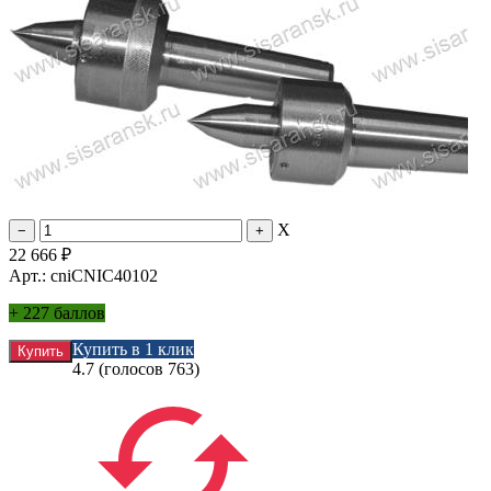
X
22 666
₽
Арт.: cniCNIC40102
+
227 баллов
Купить в 1 клик
4.7
(голосов
763
)