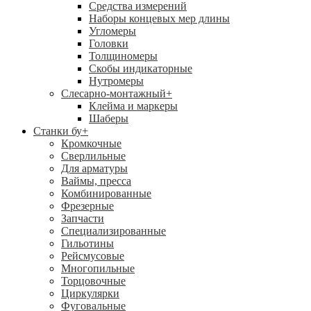
Средства измерений
Наборы концевых мер длины
Угломеры
Головки
Толщиномеры
Скобы индикаторные
Нутромеры
Слесарно-монтажный
+
Клейма и маркеры
Шаберы
Станки бу
+
Кромкочные
Сверлильные
Для арматуры
Ваймы, пресса
Комбинированные
Фрезерные
Запчасти
Специализированные
Гильотины
Рейсмусовые
Многопильные
Торцовочные
Циркулярки
Фуговальные