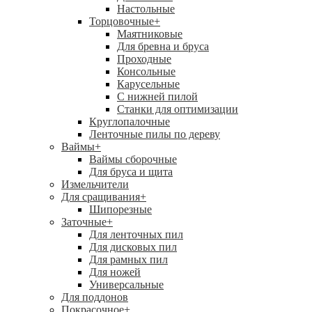
Настольные
Торцовочные
+
Маятниковые
Для бревна и бруса
Проходные
Консольные
Карусельные
С нижней пилой
Станки для оптимизации
Круглопалочные
Ленточные пилы по дереву
Ваймы
+
Ваймы сборочные
Для бруса и щита
Измельчители
Для сращивания
+
Шипорезные
Заточные
+
Для ленточных пил
Для дисковых пил
Для рамных пил
Для ножей
Универсальные
Для поддонов
Покрасочное
+