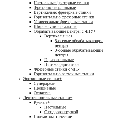
Настольные фрезерные станки
Фрезерно-сверлильные
Вертикально фрезерные станки
Горизонтально фрезерные станки
Универсально фрезерные станки
Широко универсальные
Обрабатывающие центры с ЧПУ
+
Вертикальные
+
5-осевые обрабатывающие
центры
3-осевые обрабатывающие
центры
Горизонтальные
Пятикоординатные
Фрезерные станки с ЧПУ
Горизонтально расточные станки
Эрозионные станки
+
Супердрели
Прошивные
Оснастка
Ленточнопильные станки
+
Ручные
+
Настольные
С гидроразгрузкой
Полуавтоматические