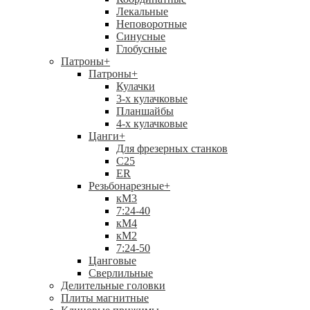
Лекальные
Неповоротные
Синусные
Глобусные
Патроны
+
Патроны
+
Кулачки
3-х кулачковые
Планшайбы
4-х кулачковые
Цанги
+
Для фрезерных станков
С25
ER
Резьбонарезные
+
кМ3
7:24-40
кМ4
кМ2
7:24-50
Цанговые
Сверлильные
Делительные головки
Плиты магнитные