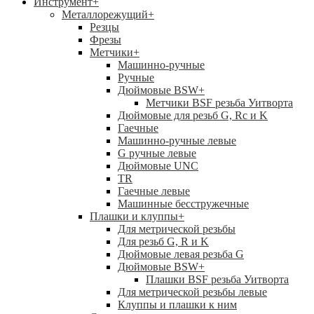
Инструмент
+
Металлорежущий
+
Резцы
Фрезы
Метчики
+
Машинно-ручные
Ручные
Дюймовые BSW
+
Метчики BSF резьба Уитворта
Дюймовые для резьб G, Rc и K
Гаечные
Машинно-ручные левые
G ручные левые
Дюймовые UNC
TR
Гаечные левые
Машинные бесстружечные
Плашки и клуппы
+
Для метрической резьбы
Для резьб G, R и K
Дюймовые левая резьба G
Дюймовые BSW
+
Плашки BSF резьба Уитворта
Для метрической резьбы левые
Клуппы и плашки к ним