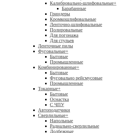
Калибровально-шлифовальные
+
Барабанные
Гриндеры
Кромкошлифовальные
Ленточно-шлифовальные
Полировальные
Для погонажа
Для стульев
Ленточные пилы
Фуговальные
+
Бытовые
Промышленные
Комбинированные
+
Бытовые
Фуговально рейсмусовые
Промышленные
Токарные
+
Бытовые
Оснастка
С ЧПУ
Автоподатчики
Сверлильные
+
Напольные
Радиально-сверлильные
Долбежные