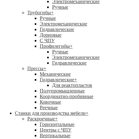
Электромеханические
Ручные
Трубогибы
+
Ручные
Электромеханические
Гидравлические
Дорновые
С ЧПУ
Профилегибы
+
Ручные
Электромеханические
Гидравлические
Прессы
+
Механические
Гидравлические
+
Для реактопластов
Полупромышленные
Координатно-пробивные
Ковочные
Реечные
Станки для производства мебели
+
Раскроечные
+
Горизонтальные
Центры с ЧПУ
Вертикальные