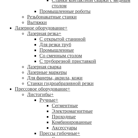
Станки контактной сварки с медным
столом
Промышленные роботы
Резьбонакатные станки
Вытяжки
Лазерное оборудование
+
Лазерная резка
+
С открытой станиной
Для резки труб
Промышленные
Со сменным столом
С труборезной приставкой
Лазерная сварка
Лазерные маркеры
Для фанеры, акрила, кожи
Станки гидроабразивной резки
Прессовое оборудование
+
Листогибы
+
Ручные
+
Сегментные
Электромагнитные
Проходные
Комбинированные
Аксессуары
Прессы гибочные
+