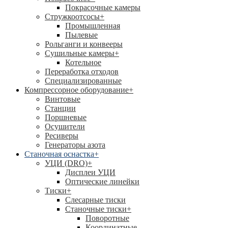
Покрасочные камеры
Стружкоотсосы
+
Промышленная
Пылевые
Рольганги и конвееры
Сушильные камеры
+
Котельное
Переработка отходов
Специализированные
Компрессорное оборудование
+
Винтовые
Станции
Поршневые
Осушители
Ресиверы
Генераторы азота
Станочная оснастка
+
УЦИ (DRO)
+
Дисплеи УЦИ
Оптические линейки
Тиски
+
Слесарные тиски
Станочные тиски
+
Поворотные
Координатные