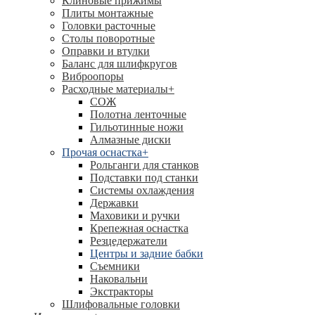
Клиновые прижимы
Плиты монтажные
Головки расточные
Столы поворотные
Оправки и втулки
Баланс для шлифкругов
Виброопоры
Расходные материалы
+
СОЖ
Полотна ленточные
Гильотинные ножи
Алмазные диски
Прочая оснастка
+
Рольганги для станков
Подставки под станки
Системы охлаждения
Державки
Маховики и ручки
Крепежная оснастка
Резцедержатели
Центры и задние бабки
Съемники
Наковальни
Экстракторы
Шлифовальные головки