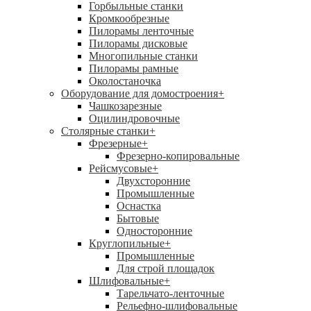
Горбыльные станки
Кромкообрезные
Пилорамы ленточные
Пилорамы дисковые
Многопильные станки
Пилорамы рамные
Околостаночка
Оборудование для домостроения
+
Чашкозарезные
Оцилиндровочные
Столярные станки
+
Фрезерные
+
Фрезерно-копировальные
Рейсмусовые
+
Двухсторонние
Промышленные
Оснастка
Бытовые
Односторонние
Круглопильные
+
Промышленные
Для строй площадок
Шлифовальные
+
Тарельчато-ленточные
Рельефно-шлифовальные