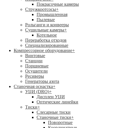
Покрасочные камеры
Стружкоотсосы
+
Промышленная
Пылевые
Рольганги и конвееры
Сушильные камеры
+
Котельное
Переработка отходов
Специализированные
Компрессорное оборудование
+
Винтовые
Станции
Поршневые
Осушители
Ресиверы
Генераторы азота
Станочная оснастка
+
УЦИ (DRO)
+
Дисплеи УЦИ
Оптические линейки
Тиски
+
Слесарные тиски
Станочные тиски
+
Поворотные
Координатные