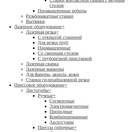
Станки контактной сварки с медным
столом
Промышленные роботы
Резьбонакатные станки
Вытяжки
Лазерное оборудование
+
Лазерная резка
+
С открытой станиной
Для резки труб
Промышленные
Со сменным столом
С труборезной приставкой
Лазерная сварка
Лазерные маркеры
Для фанеры, акрила, кожи
Станки гидроабразивной резки
Прессовое оборудование
+
Листогибы
+
Ручные
+
Сегментные
Электромагнитные
Проходные
Комбинированные
Аксессуары
Прессы гибочные
+