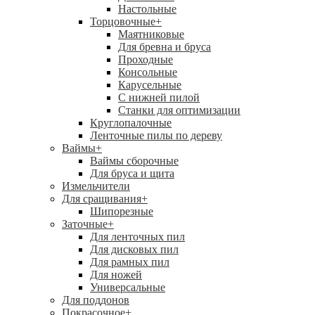
Настольные
Торцовочные
+
Маятниковые
Для бревна и бруса
Проходные
Консольные
Карусельные
С нижней пилой
Станки для оптимизации
Круглопалочные
Ленточные пилы по дереву
Ваймы
+
Ваймы сборочные
Для бруса и щита
Измельчители
Для сращивания
+
Шипорезные
Заточные
+
Для ленточных пил
Для дисковых пил
Для рамных пил
Для ножей
Универсальные
Для поддонов
Покрасочное
+