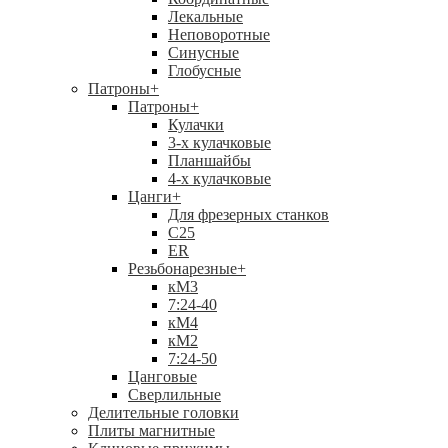
Лекальные
Неповоротные
Синусные
Глобусные
Патроны
+
Патроны
+
Кулачки
3-х кулачковые
Планшайбы
4-х кулачковые
Цанги
+
Для фрезерных станков
С25
ER
Резьбонарезные
+
кМ3
7:24-40
кМ4
кМ2
7:24-50
Цанговые
Сверлильные
Делительные головки
Плиты магнитные