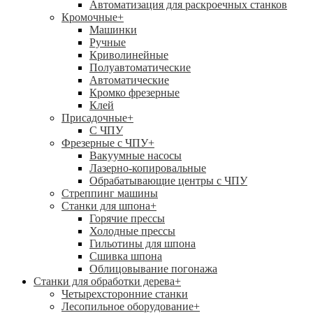
Автоматизация для раскроечных станков
Кромочные
+
Машинки
Ручные
Криволинейные
Полуавтоматические
Автоматические
Кромко фрезерные
Клей
Присадочные
+
С ЧПУ
Фрезерные с ЧПУ
+
Вакуумные насосы
Лазерно-копировальные
Обрабатывающие центры с ЧПУ
Стреппинг машины
Станки для шпона
+
Горячие прессы
Холодные прессы
Гильотины для шпона
Сшивка шпона
Облицовывание погонажа
Станки для обработки дерева
+
Четырехсторонние станки
Лесопильное оборудование
+