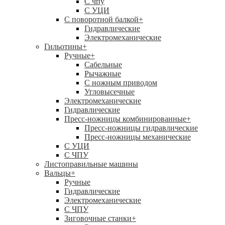
C чпу
С УЦИ
С поворотной балкой
+
Гидравлические
Электромеханические
Гильотины
+
Ручные
+
Сабельные
Рычажные
С ножным приводом
Угловысечные
Электромеханические
Гидравлические
Пресс-ножницы комбинированные
+
Пресс-ножницы гидравлические
Пресс-ножницы механические
С УЦИ
С ЧПУ
Листоправильные машины
Вальцы
+
Ручные
Гидравлические
Электромеханические
С ЧПУ
Зиговочные станки
+