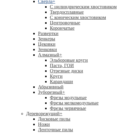
Сверла
+
С цилиндрическим хвостовиком
Твердосплавные
С коническим хвостовиком
Центровочные
Корончатые
Развертки
Зенкеры
Цековки
Зенковки
Алмазный
+
Эльборовые круги
Паста, ГОИ
Отрезные диски
Круги
Карандаши
Абразивный
Зуборезный
+
Фрезы модульные
Фрезы мелкомодульные
Фрезы червячные
Дереворежущий
+
Дисковые пилы
Ножи
Ленточные пилы