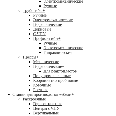
Электромеханические
Ручные
Трубогибы
+
Ручные
Электромеханические
Гидравлические
Дорновые
С ЧПУ
Профилегибы
+
Ручные
Электромеханические
Гидравлические
Прессы
+
Механические
Гидравлические
+
Для реактопластов
Полупромышленные
Координатно-пробивные
Ковочные
Реечные
Станки для производства мебели
+
Раскроечные
+
Горизонтальные
Центры с ЧПУ
Вертикальные