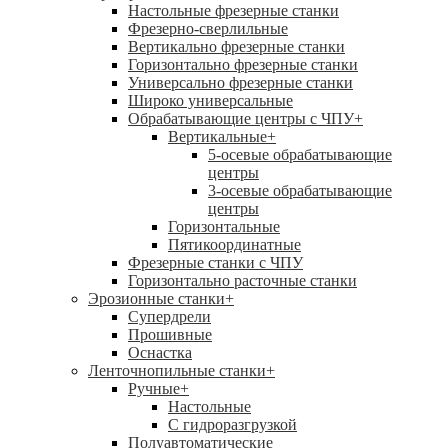
Настольные фрезерные станки
Фрезерно-сверлильные
Вертикально фрезерные станки
Горизонтально фрезерные станки
Универсально фрезерные станки
Широко универсальные
Обрабатывающие центры с ЧПУ
+
Вертикальные
+
5-осевые обрабатывающие
центры
3-осевые обрабатывающие
центры
Горизонтальные
Пятикоординатные
Фрезерные станки с ЧПУ
Горизонтально расточные станки
Эрозионные станки
+
Супердрели
Прошивные
Оснастка
Ленточнопильные станки
+
Ручные
+
Настольные
С гидроразгрузкой
Полуавтоматические