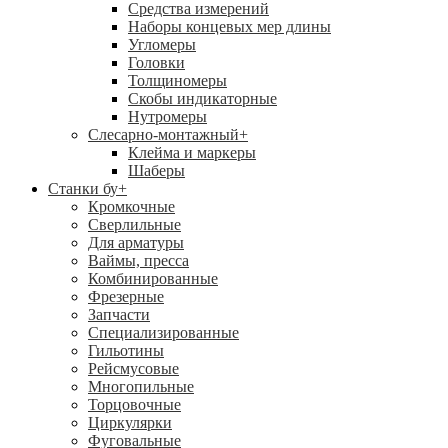
Средства измерений
Наборы концевых мер длины
Угломеры
Головки
Толщиномеры
Скобы индикаторные
Нутромеры
Слесарно-монтажный
+
Клейма и маркеры
Шаберы
Станки бу
+
Кромкочные
Сверлильные
Для арматуры
Ваймы, пресса
Комбинированные
Фрезерные
Запчасти
Специализированные
Гильотины
Рейсмусовые
Многопильные
Торцовочные
Циркулярки
Фуговальные