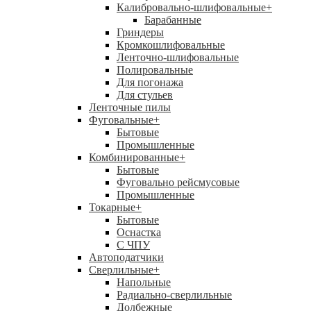
Калибровально-шлифовальные
+
Барабанные
Гриндеры
Кромкошлифовальные
Ленточно-шлифовальные
Полировальные
Для погонажа
Для стульев
Ленточные пилы
Фуговальные
+
Бытовые
Промышленные
Комбинированные
+
Бытовые
Фуговально рейсмусовые
Промышленные
Токарные
+
Бытовые
Оснастка
С ЧПУ
Автоподатчики
Сверлильные
+
Напольные
Радиально-сверлильные
Долбежные