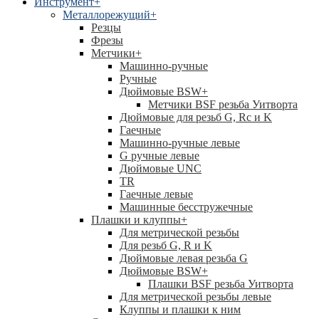
Инструмент
+
Металлорежущий
+
Резцы
Фрезы
Метчики
+
Машинно-ручные
Ручные
Дюймовые BSW
+
Метчики BSF резьба Уитворта
Дюймовые для резьб G, Rc и K
Гаечные
Машинно-ручные левые
G ручные левые
Дюймовые UNC
TR
Гаечные левые
Машинные бесстружечные
Плашки и клуппы
+
Для метрической резьбы
Для резьб G, R и K
Дюймовые левая резьба G
Дюймовые BSW
+
Плашки BSF резьба Уитворта
Для метрической резьбы левые
Клуппы и плашки к ним