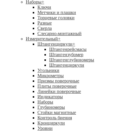
Наборы
+
Ключи
Метчики и плашки
Торцевые головки
Разные
Сверла
Слесарно-монтажный
Измерительный
+
Штангенциркули
+
Штангенрейсмасы
Штангензубомер
Штангенглубиномеры
Штангенциркули
Угольники
Микрометры
Призмы поверочные
Плиты поверочные
Линейки поверочные
Индикаторы
Наборы
Глубиномеры
Стойки магнитные
Контроль биения
Кронциркули
Уровни