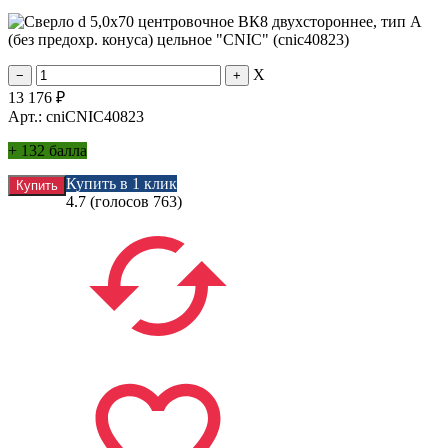
X
13 176
₽
Арт.: cniCNIC40823
+
132 балла
Купить в 1 клик
4.7
(голосов
763
)