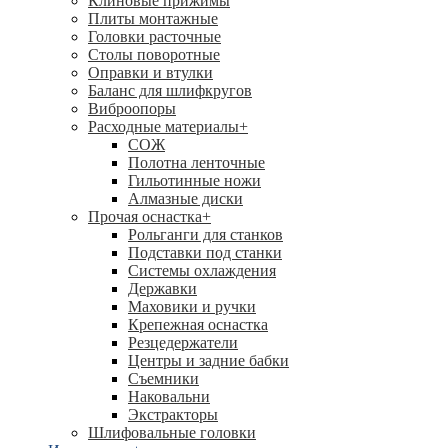
Клиновые прижимы
Плиты монтажные
Головки расточные
Столы поворотные
Оправки и втулки
Баланс для шлифкругов
Виброопоры
Расходные материалы
+
СОЖ
Полотна ленточные
Гильотинные ножи
Алмазные диски
Прочая оснастка
+
Рольганги для станков
Подставки под станки
Системы охлаждения
Державки
Маховики и ручки
Крепежная оснастка
Резцедержатели
Центры и задние бабки
Съемники
Наковальни
Экстракторы
Шлифовальные головки