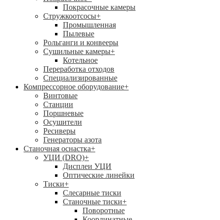
Покрасочные камеры
Стружкоотсосы
+
Промышленная
Пылевые
Рольганги и конвееры
Сушильные камеры
+
Котельное
Переработка отходов
Специализированные
Компрессорное оборудование
+
Винтовые
Станции
Поршневые
Осушители
Ресиверы
Генераторы азота
Станочная оснастка
+
УЦИ (DRO)
+
Дисплеи УЦИ
Оптические линейки
Тиски
+
Слесарные тиски
Станочные тиски
+
Поворотные
Координатные