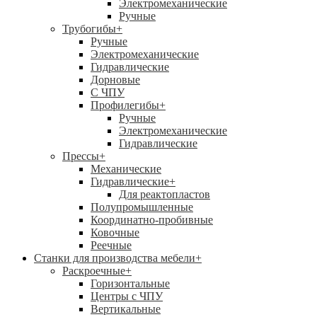
Электромеханические
Ручные
Трубогибы
+
Ручные
Электромеханические
Гидравлические
Дорновые
С ЧПУ
Профилегибы
+
Ручные
Электромеханические
Гидравлические
Прессы
+
Механические
Гидравлические
+
Для реактопластов
Полупромышленные
Координатно-пробивные
Ковочные
Реечные
Станки для производства мебели
+
Раскроечные
+
Горизонтальные
Центры с ЧПУ
Вертикальные