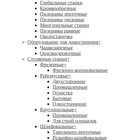
Горбыльные станки
Кромкообрезные
Пилорамы ленточные
Пилорамы дисковые
Многопильные станки
Пилорамы рамные
Околостаночка
Оборудование для домостроения
+
Чашкозарезные
Оцилиндровочные
Столярные станки
+
Фрезерные
+
Фрезерно-копировальные
Рейсмусовые
+
Двухсторонние
Промышленные
Оснастка
Бытовые
Односторонние
Круглопильные
+
Промышленные
Для строй площадок
Шлифовальные
+
Тарельчато-ленточные
Рельефно-шлифовальные