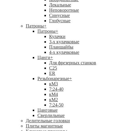
Лекальные
Неповоротные
Синусные
Глобусные
Патроны
+
Патроны
+
Кулачки
3-х кулачковые
Планшайбы
4-х кулачковые
Цанги
+
Для фрезерных станков
С25
ER
Резьбонарезные
+
кМ3
7:24-40
кМ4
кМ2
7:24-50
Цанговые
Сверлильные
Делительные головки
Плиты магнитные