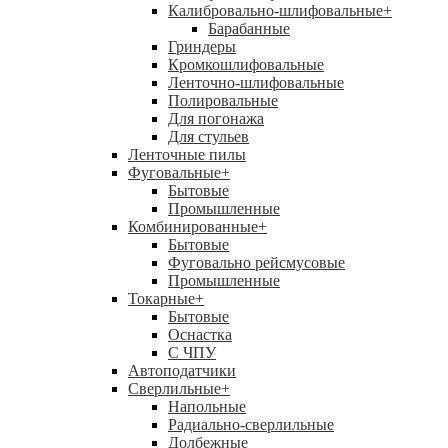
Калибровально-шлифовальные
+
Барабанные
Гриндеры
Кромкошлифовальные
Ленточно-шлифовальные
Полировальные
Для погонажа
Для стульев
Ленточные пилы
Фуговальные
+
Бытовые
Промышленные
Комбинированные
+
Бытовые
Фуговально рейсмусовые
Промышленные
Токарные
+
Бытовые
Оснастка
С ЧПУ
Автоподатчики
Сверлильные
+
Напольные
Радиально-сверлильные
Долбежные