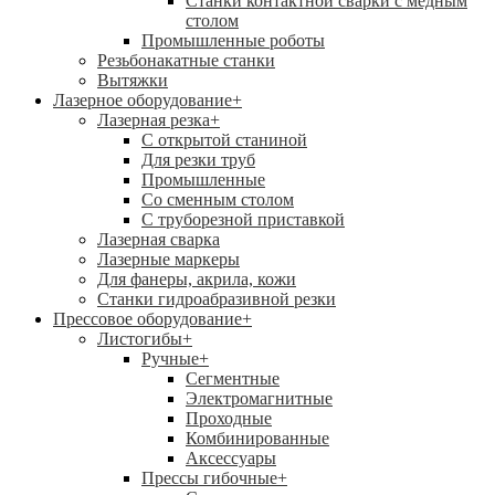
Станки контактной сварки с медным
столом
Промышленные роботы
Резьбонакатные станки
Вытяжки
Лазерное оборудование
+
Лазерная резка
+
С открытой станиной
Для резки труб
Промышленные
Со сменным столом
С труборезной приставкой
Лазерная сварка
Лазерные маркеры
Для фанеры, акрила, кожи
Станки гидроабразивной резки
Прессовое оборудование
+
Листогибы
+
Ручные
+
Сегментные
Электромагнитные
Проходные
Комбинированные
Аксессуары
Прессы гибочные
+