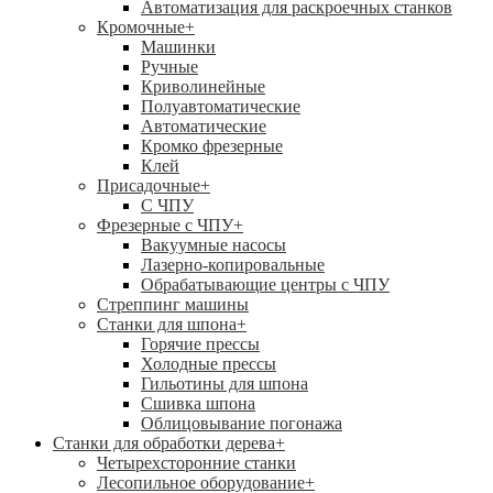
Автоматизация для раскроечных станков
Кромочные
+
Машинки
Ручные
Криволинейные
Полуавтоматические
Автоматические
Кромко фрезерные
Клей
Присадочные
+
С ЧПУ
Фрезерные с ЧПУ
+
Вакуумные насосы
Лазерно-копировальные
Обрабатывающие центры с ЧПУ
Стреппинг машины
Станки для шпона
+
Горячие прессы
Холодные прессы
Гильотины для шпона
Сшивка шпона
Облицовывание погонажа
Станки для обработки дерева
+
Четырехсторонние станки
Лесопильное оборудование
+