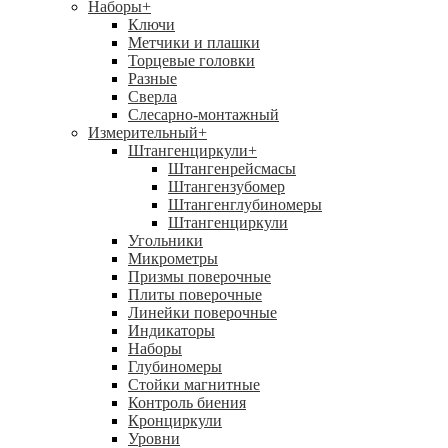
Наборы
+
Ключи
Метчики и плашки
Торцевые головки
Разные
Сверла
Слесарно-монтажный
Измерительный
+
Штангенциркули
+
Штангенрейсмасы
Штангензубомер
Штангенглубиномеры
Штангенциркули
Угольники
Микрометры
Призмы поверочные
Плиты поверочные
Линейки поверочные
Индикаторы
Наборы
Глубиномеры
Стойки магнитные
Контроль биения
Кронциркули
Уровни