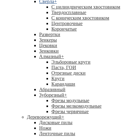
Сверла
+
С цилиндрическим хвостовиком
Твердосплавные
С коническим хвостовиком
Центровочные
Корончатые
Развертки
Зенкеры
Цековки
Зенковки
Алмазный
+
Эльборовые круги
Паста, ГОИ
Отрезные диски
Круги
Карандаши
Абразивный
Зуборезный
+
Фрезы модульные
Фрезы мелкомодульные
Фрезы червячные
Дереворежущий
+
Дисковые пилы
Ножи
Ленточные пилы