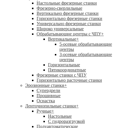
Настольные фрезерные станки
Фрезерно-сверлильные
Вертикально фрезерные станки
Горизонтально фрезерные станки
Универсально фрезерные станки
Широко универсальные
Обрабатывающие центры с ЧПУ
+
Вертикальные
+
5-осевые обрабатывающие
центры
3-осевые обрабатывающие
центры
Горизонтальные
Пятикоординатные
Фрезерные станки с ЧПУ
Горизонтально расточные станки
Эрозионные станки
+
Супердрели
Прошивные
Оснастка
Ленточнопильные станки
+
Ручные
+
Настольные
С гидроразгрузкой
Полуавтоматические