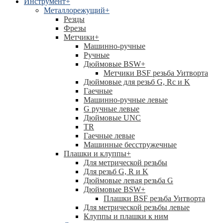
Инструмент
+
Металлорежущий
+
Резцы
Фрезы
Метчики
+
Машинно-ручные
Ручные
Дюймовые BSW
+
Метчики BSF резьба Уитворта
Дюймовые для резьб G, Rc и K
Гаечные
Машинно-ручные левые
G ручные левые
Дюймовые UNC
TR
Гаечные левые
Машинные бесстружечные
Плашки и клуппы
+
Для метрической резьбы
Для резьб G, R и K
Дюймовые левая резьба G
Дюймовые BSW
+
Плашки BSF резьба Уитворта
Для метрической резьбы левые
Клуппы и плашки к ним