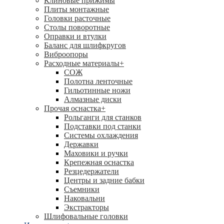
Клиновые прижимы
Плиты монтажные
Головки расточные
Столы поворотные
Оправки и втулки
Баланс для шлифкругов
Виброопоры
Расходные материалы
+
СОЖ
Полотна ленточные
Гильотинные ножи
Алмазные диски
Прочая оснастка
+
Рольганги для станков
Подставки под станки
Системы охлаждения
Державки
Маховики и ручки
Крепежная оснастка
Резцедержатели
Центры и задние бабки
Съемники
Наковальни
Экстракторы
Шлифовальные головки