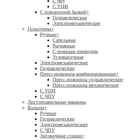
C чпу
С УЦИ
С поворотной балкой
+
Гидравлические
Электромеханические
Гильотины
+
Ручные
+
Сабельные
Рычажные
С ножным приводом
Угловысечные
Электромеханические
Гидравлические
Пресс-ножницы комбинированные
+
Пресс-ножницы гидравлические
Пресс-ножницы механические
С УЦИ
С ЧПУ
Листоправильные машины
Вальцы
+
Ручные
Гидравлические
Электромеханические
С ЧПУ
Зиговочные станки
+