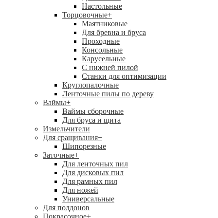
Настольные
Торцовочные
+
Маятниковые
Для бревна и бруса
Проходные
Консольные
Карусельные
С нижней пилой
Станки для оптимизации
Круглопалочные
Ленточные пилы по дереву
Ваймы
+
Ваймы сборочные
Для бруса и щита
Измельчители
Для сращивания
+
Шипорезные
Заточные
+
Для ленточных пил
Для дисковых пил
Для рамных пил
Для ножей
Универсальные
Для поддонов
Покрасочное
+