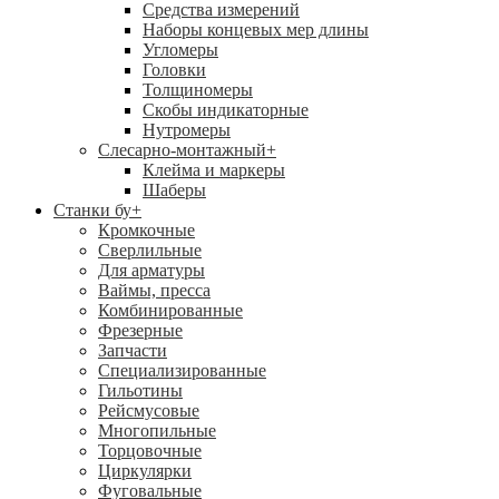
Средства измерений
Наборы концевых мер длины
Угломеры
Головки
Толщиномеры
Скобы индикаторные
Нутромеры
Слесарно-монтажный
+
Клейма и маркеры
Шаберы
Станки бу
+
Кромкочные
Сверлильные
Для арматуры
Ваймы, пресса
Комбинированные
Фрезерные
Запчасти
Специализированные
Гильотины
Рейсмусовые
Многопильные
Торцовочные
Циркулярки
Фуговальные