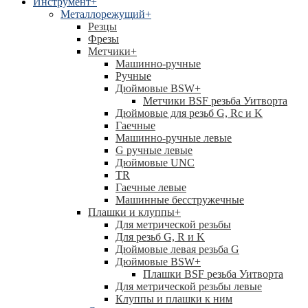
Инструмент
+
Металлорежущий
+
Резцы
Фрезы
Метчики
+
Машинно-ручные
Ручные
Дюймовые BSW
+
Метчики BSF резьба Уитворта
Дюймовые для резьб G, Rc и K
Гаечные
Машинно-ручные левые
G ручные левые
Дюймовые UNC
TR
Гаечные левые
Машинные бесстружечные
Плашки и клуппы
+
Для метрической резьбы
Для резьб G, R и K
Дюймовые левая резьба G
Дюймовые BSW
+
Плашки BSF резьба Уитворта
Для метрической резьбы левые
Клуппы и плашки к ним