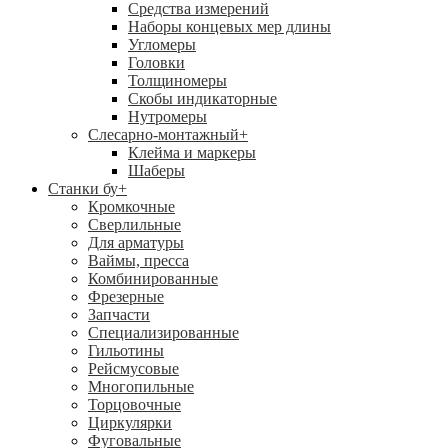
Средства измерений
Наборы концевых мер длины
Угломеры
Головки
Толщиномеры
Скобы индикаторные
Нутромеры
Слесарно-монтажный
+
Клейма и маркеры
Шаберы
Станки бу
+
Кромкочные
Сверлильные
Для арматуры
Ваймы, пресса
Комбинированные
Фрезерные
Запчасти
Специализированные
Гильотины
Рейсмусовые
Многопильные
Торцовочные
Циркулярки
Фуговальные