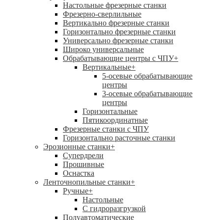
Настольные фрезерные станки
Фрезерно-сверлильные
Вертикально фрезерные станки
Горизонтально фрезерные станки
Универсально фрезерные станки
Широко универсальные
Обрабатывающие центры с ЧПУ
+
Вертикальные
+
5-осевые обрабатывающие
центры
3-осевые обрабатывающие
центры
Горизонтальные
Пятикоординатные
Фрезерные станки с ЧПУ
Горизонтально расточные станки
Эрозионные станки
+
Супердрели
Прошивные
Оснастка
Ленточнопильные станки
+
Ручные
+
Настольные
С гидроразгрузкой
Полуавтоматические