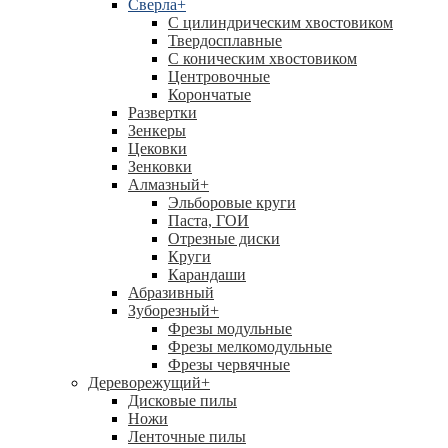
Сверла
+
С цилиндрическим хвостовиком
Твердосплавные
С коническим хвостовиком
Центровочные
Корончатые
Развертки
Зенкеры
Цековки
Зенковки
Алмазный
+
Эльборовые круги
Паста, ГОИ
Отрезные диски
Круги
Карандаши
Абразивный
Зуборезный
+
Фрезы модульные
Фрезы мелкомодульные
Фрезы червячные
Дереворежущий
+
Дисковые пилы
Ножи
Ленточные пилы