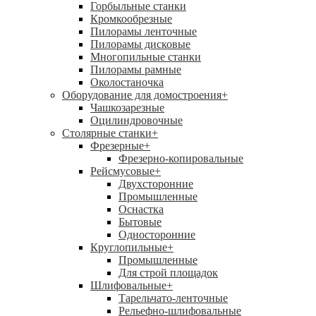
Горбыльные станки
Кромкообрезные
Пилорамы ленточные
Пилорамы дисковые
Многопильные станки
Пилорамы рамные
Околостаночка
Оборудование для домостроения
+
Чашкозарезные
Оцилиндровочные
Столярные станки
+
Фрезерные
+
Фрезерно-копировальные
Рейсмусовые
+
Двухсторонние
Промышленные
Оснастка
Бытовые
Односторонние
Круглопильные
+
Промышленные
Для строй площадок
Шлифовальные
+
Тарельчато-ленточные
Рельефно-шлифовальные