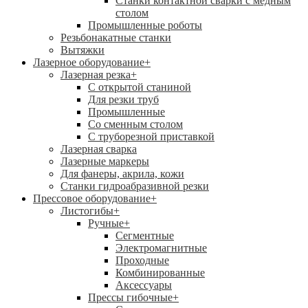
Станки контактной сварки с медным
столом
Промышленные роботы
Резьбонакатные станки
Вытяжки
Лазерное оборудование
+
Лазерная резка
+
С открытой станиной
Для резки труб
Промышленные
Со сменным столом
С труборезной приставкой
Лазерная сварка
Лазерные маркеры
Для фанеры, акрила, кожи
Станки гидроабразивной резки
Прессовое оборудование
+
Листогибы
+
Ручные
+
Сегментные
Электромагнитные
Проходные
Комбинированные
Аксессуары
Прессы гибочные
+