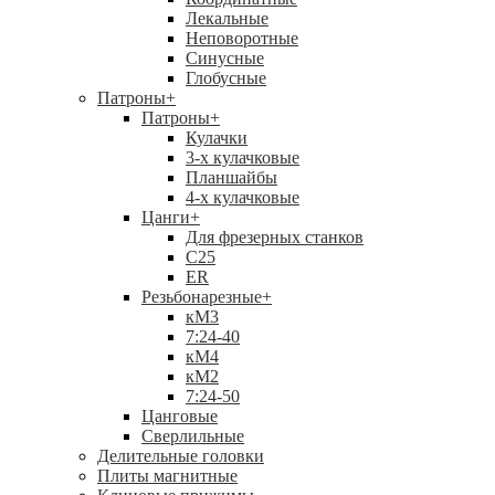
Лекальные
Неповоротные
Синусные
Глобусные
Патроны
+
Патроны
+
Кулачки
3-х кулачковые
Планшайбы
4-х кулачковые
Цанги
+
Для фрезерных станков
С25
ER
Резьбонарезные
+
кМ3
7:24-40
кМ4
кМ2
7:24-50
Цанговые
Сверлильные
Делительные головки
Плиты магнитные