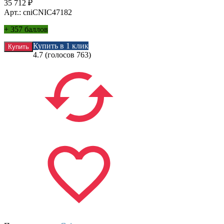
35 712
₽
Арт.: cniCNIC47182
+
357 баллов
Купить в 1 клик
4.7
(голосов
763
)