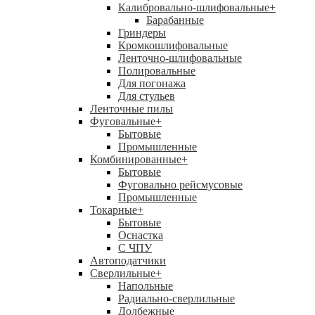
Калибровально-шлифовальные
+
Барабанные
Гриндеры
Кромкошлифовальные
Ленточно-шлифовальные
Полировальные
Для погонажа
Для стульев
Ленточные пилы
Фуговальные
+
Бытовые
Промышленные
Комбинированные
+
Бытовые
Фуговально рейсмусовые
Промышленные
Токарные
+
Бытовые
Оснастка
С ЧПУ
Автоподатчики
Сверлильные
+
Напольные
Радиально-сверлильные
Долбежные