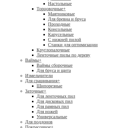
Настольные
Торцовочные
+
Маятниковые
Для бревна и бруса
Проходные
Консольные
Карусельные
С нижней пилой
Станки для оптимизации
Круглопалочные
Ленточные пилы по дереву
Ваймы
+
Ваймы сборочные
Для бруса и щита
Измельчители
Для сращивания
+
Шипорезные
Заточные
+
Для ленточных пил
Для дисковых пил
Для рамных пил
Для ножей
Универсальные
Для поддонов
Покрасочное
+