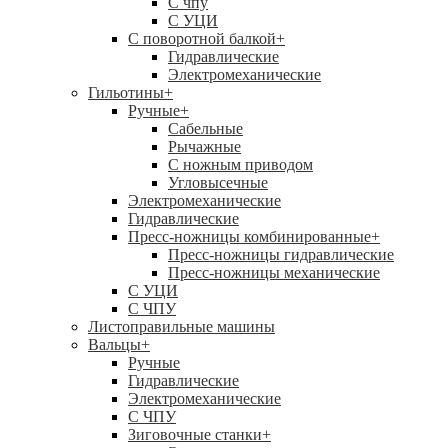
C чпу
С УЦИ
С поворотной балкой
+
Гидравлические
Электромеханические
Гильотины
+
Ручные
+
Сабельные
Рычажные
С ножным приводом
Угловысечные
Электромеханические
Гидравлические
Пресс-ножницы комбинированные
+
Пресс-ножницы гидравлические
Пресс-ножницы механические
С УЦИ
С ЧПУ
Листоправильные машины
Вальцы
+
Ручные
Гидравлические
Электромеханические
С ЧПУ
Зиговочные станки
+