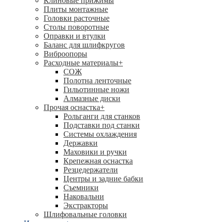
Клиновые прижимы
Плиты монтажные
Головки расточные
Столы поворотные
Оправки и втулки
Баланс для шлифкругов
Виброопоры
Расходные материалы
+
СОЖ
Полотна ленточные
Гильотинные ножи
Алмазные диски
Прочая оснастка
+
Рольганги для станков
Подставки под станки
Системы охлаждения
Державки
Маховики и ручки
Крепежная оснастка
Резцедержатели
Центры и задние бабки
Съемники
Наковальни
Экстракторы
Шлифовальные головки