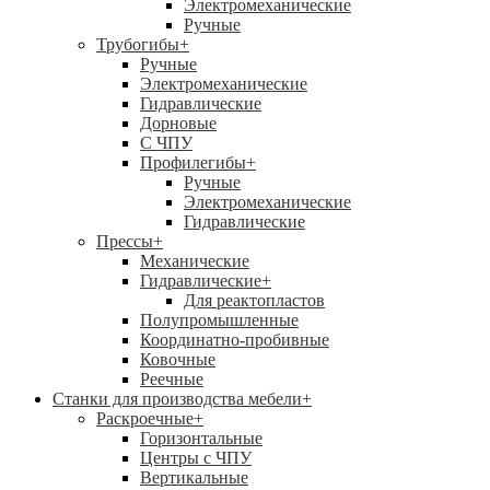
Электромеханические
Ручные
Трубогибы
+
Ручные
Электромеханические
Гидравлические
Дорновые
С ЧПУ
Профилегибы
+
Ручные
Электромеханические
Гидравлические
Прессы
+
Механические
Гидравлические
+
Для реактопластов
Полупромышленные
Координатно-пробивные
Ковочные
Реечные
Станки для производства мебели
+
Раскроечные
+
Горизонтальные
Центры с ЧПУ
Вертикальные