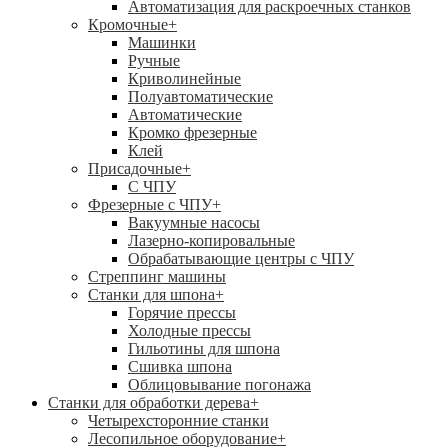
Автоматизация для раскроечных станков
Кромочные
+
Машинки
Ручные
Криволинейные
Полуавтоматические
Автоматические
Кромко фрезерные
Клей
Присадочные
+
С ЧПУ
Фрезерные с ЧПУ
+
Вакуумные насосы
Лазерно-копировальные
Обрабатывающие центры с ЧПУ
Стреппинг машины
Станки для шпона
+
Горячие прессы
Холодные прессы
Гильотины для шпона
Сшивка шпона
Облицовывание погонажа
Станки для обработки дерева
+
Четырехсторонние станки
Лесопильное оборудование
+