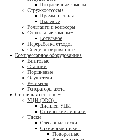
Покрасочные камеры
Стружкоотсосы
+
Промышленная
Пылевые
Рольганги и конвееры
Сушильные камеры
+
Котельное
Переработка отходов
Специализированные
Компрессорное оборудование
+
Винтовые
Станции
Поршневые
Осушители
Ресиверы
Генераторы азота
Станочная оснастка
+
УЦИ (DRO)
+
Дисплеи УЦИ
Оптические линейки
Тиски
+
Слесарные тиски
Станочные тиски
+
Поворотные
Координатные