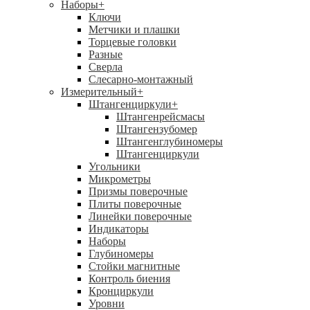
Наборы
+
Ключи
Метчики и плашки
Торцевые головки
Разные
Сверла
Слесарно-монтажный
Измерительный
+
Штангенциркули
+
Штангенрейсмасы
Штангензубомер
Штангенглубиномеры
Штангенциркули
Угольники
Микрометры
Призмы поверочные
Плиты поверочные
Линейки поверочные
Индикаторы
Наборы
Глубиномеры
Стойки магнитные
Контроль биения
Кронциркули
Уровни