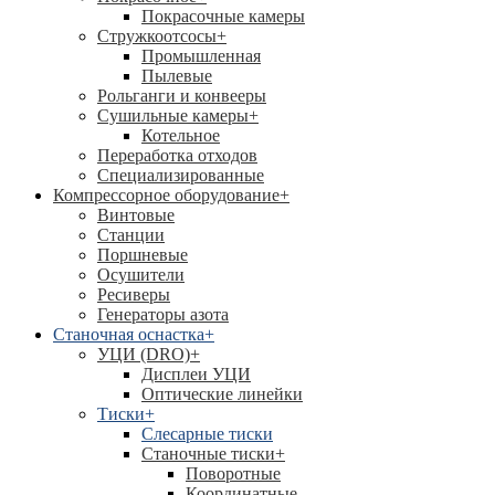
Покрасочные камеры
Стружкоотсосы
+
Промышленная
Пылевые
Рольганги и конвееры
Сушильные камеры
+
Котельное
Переработка отходов
Специализированные
Компрессорное оборудование
+
Винтовые
Станции
Поршневые
Осушители
Ресиверы
Генераторы азота
Станочная оснастка
+
УЦИ (DRO)
+
Дисплеи УЦИ
Оптические линейки
Тиски
+
Слесарные тиски
Станочные тиски
+
Поворотные
Координатные