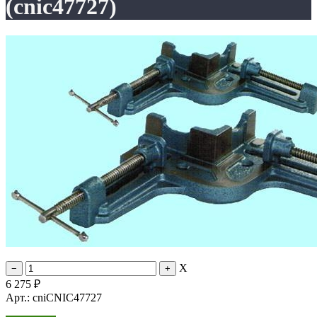
(cnic47727)
X
6 275
₽
Арт.: cniCNIC47727