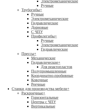
Электромеханические
Ручные
Трубогибы
+
Ручные
Электромеханические
Гидравлические
Дорновые
С ЧПУ
Профилегибы
+
Ручные
Электромеханические
Гидравлические
Прессы
+
Механические
Гидравлические
+
Для реактопластов
Полупромышленные
Координатно-пробивные
Ковочные
Реечные
Станки для производства мебели
+
Раскроечные
+
Горизонтальные
Центры с ЧПУ
Вертикальные