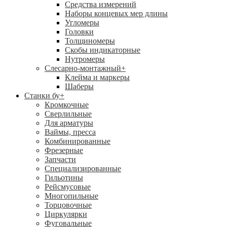
Средства измерений
Наборы концевых мер длины
Угломеры
Головки
Толщиномеры
Скобы индикаторные
Нутромеры
Слесарно-монтажный
+
Клейма и маркеры
Шаберы
Станки бу
+
Кромкочные
Сверлильные
Для арматуры
Ваймы, пресса
Комбинированные
Фрезерные
Запчасти
Специализированные
Гильотины
Рейсмусовые
Многопильные
Торцовочные
Циркулярки
Фуговальные