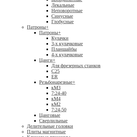
Лекальные
Неповоротные
Синусные
Глобусные
Патроны
+
Патроны
+
Кулачки
3-х кулачковые
Планшайбы
4-х кулачковые
Цанги
+
Для фрезерных станков
С25
ER
Резьбонарезные
+
кМ3
7:24-40
кМ4
кМ2
7:24-50
Цанговые
Сверлильные
Делительные головки
Плиты магнитные