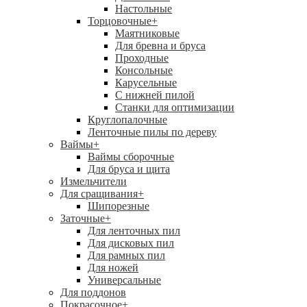
Настольные
Торцовочные
+
Маятниковые
Для бревна и бруса
Проходные
Консольные
Карусельные
С нижней пилой
Станки для оптимизации
Круглопалочные
Ленточные пилы по дереву
Ваймы
+
Ваймы сборочные
Для бруса и щита
Измельчители
Для сращивания
+
Шипорезные
Заточные
+
Для ленточных пил
Для дисковых пил
Для рамных пил
Для ножей
Универсальные
Для поддонов
Покрасочное
+