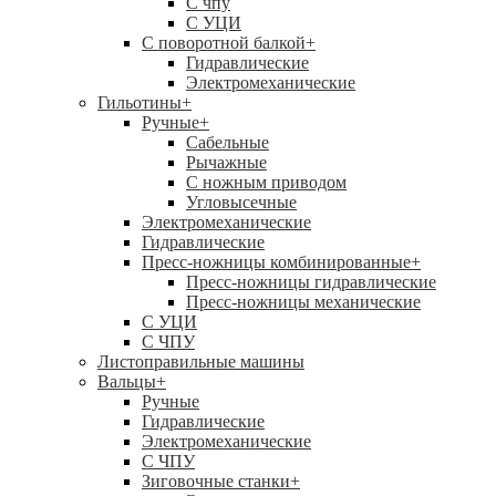
C чпу
С УЦИ
С поворотной балкой
+
Гидравлические
Электромеханические
Гильотины
+
Ручные
+
Сабельные
Рычажные
С ножным приводом
Угловысечные
Электромеханические
Гидравлические
Пресс-ножницы комбинированные
+
Пресс-ножницы гидравлические
Пресс-ножницы механические
С УЦИ
С ЧПУ
Листоправильные машины
Вальцы
+
Ручные
Гидравлические
Электромеханические
С ЧПУ
Зиговочные станки
+