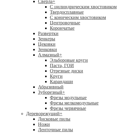
Сверла
+
С цилиндрическим хвостовиком
Твердосплавные
С коническим хвостовиком
Центровочные
Корончатые
Развертки
Зенкеры
Цековки
Зенковки
Алмазный
+
Эльборовые круги
Паста, ГОИ
Отрезные диски
Круги
Карандаши
Абразивный
Зуборезный
+
Фрезы модульные
Фрезы мелкомодульные
Фрезы червячные
Дереворежущий
+
Дисковые пилы
Ножи
Ленточные пилы