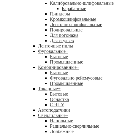
Калибровально-шлифовальные
+
Барабанные
Гриндеры
Кромкошлифовальные
Ленточно-шлифовальные
Полировальные
Для погонажа
Для стульев
Ленточные пилы
Фуговальные
+
Бытовые
Промышленные
Комбинированные
+
Бытовые
Фуговально рейсмусовые
Промышленные
Токарные
+
Бытовые
Оснастка
С ЧПУ
Автоподатчики
Сверлильные
+
Напольные
Радиально-сверлильные
Долбежные