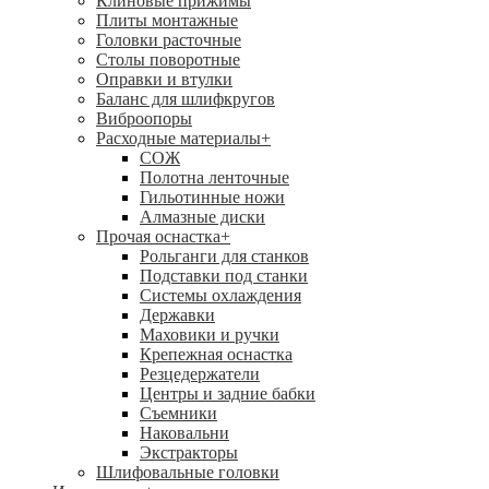
Клиновые прижимы
Плиты монтажные
Головки расточные
Столы поворотные
Оправки и втулки
Баланс для шлифкругов
Виброопоры
Расходные материалы
+
СОЖ
Полотна ленточные
Гильотинные ножи
Алмазные диски
Прочая оснастка
+
Рольганги для станков
Подставки под станки
Системы охлаждения
Державки
Маховики и ручки
Крепежная оснастка
Резцедержатели
Центры и задние бабки
Съемники
Наковальни
Экстракторы
Шлифовальные головки