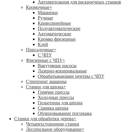
Автоматизация для раскроечных станков
Кромочные
+
Машинки
Ручные
Криволинейные
Полуавтоматические
Автоматические
Кромко фрезерные
Клей
Присадочные
+
С ЧПУ
Фрезерные с ЧПУ
+
Вакуумные насосы
Лазерно-копировальные
Обрабатывающие центры с ЧПУ
Стреппинг машины
Станки для шпона
+
Горячие прессы
Холодные прессы
Гильотины для шпона
Сшивка шпона
Облицовывание погонажа
Станки для обработки дерева
+
Четырехсторонние станки
Лесопильное оборудование
+