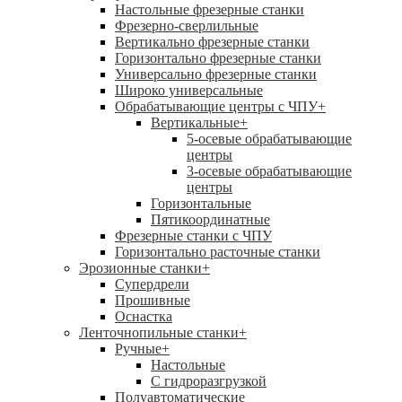
Настольные фрезерные станки
Фрезерно-сверлильные
Вертикально фрезерные станки
Горизонтально фрезерные станки
Универсально фрезерные станки
Широко универсальные
Обрабатывающие центры с ЧПУ
+
Вертикальные
+
5-осевые обрабатывающие
центры
3-осевые обрабатывающие
центры
Горизонтальные
Пятикоординатные
Фрезерные станки с ЧПУ
Горизонтально расточные станки
Эрозионные станки
+
Супердрели
Прошивные
Оснастка
Ленточнопильные станки
+
Ручные
+
Настольные
С гидроразгрузкой
Полуавтоматические