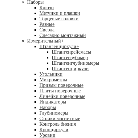
Наборы
+
Ключи
Метчики и плашки
Торцевые головки
Разные
Сверла
Слесарно-монтажный
Измерительный
+
Штангенциркули
+
Штангенрейсмасы
Штангензубомер
Штангенглубиномеры
Штангенциркули
Угольники
Микрометры
Призмы поверочные
Плиты поверочные
Линейки поверочные
Индикаторы
Наборы
Глубиномеры
Стойки магнитные
Контроль биения
Кронциркули
Уровни