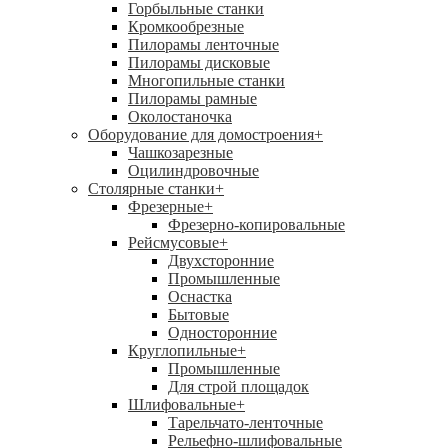
Горбыльные станки
Кромкообрезные
Пилорамы ленточные
Пилорамы дисковые
Многопильные станки
Пилорамы рамные
Околостаночка
Оборудование для домостроения
+
Чашкозарезные
Оцилиндровочные
Столярные станки
+
Фрезерные
+
Фрезерно-копировальные
Рейсмусовые
+
Двухсторонние
Промышленные
Оснастка
Бытовые
Односторонние
Круглопильные
+
Промышленные
Для строй площадок
Шлифовальные
+
Тарельчато-ленточные
Рельефно-шлифовальные