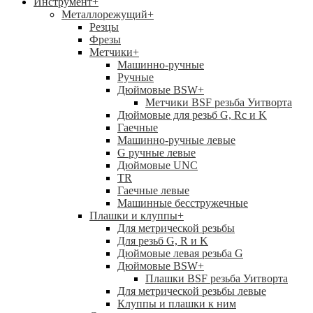
Инструмент
+
Металлорежущий
+
Резцы
Фрезы
Метчики
+
Машинно-ручные
Ручные
Дюймовые BSW
+
Метчики BSF резьба Уитворта
Дюймовые для резьб G, Rc и K
Гаечные
Машинно-ручные левые
G ручные левые
Дюймовые UNC
TR
Гаечные левые
Машинные бесстружечные
Плашки и клуппы
+
Для метрической резьбы
Для резьб G, R и K
Дюймовые левая резьба G
Дюймовые BSW
+
Плашки BSF резьба Уитворта
Для метрической резьбы левые
Клуппы и плашки к ним