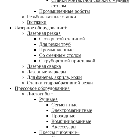
Станки контактной сварки с медным
столом
Промышленные роботы
Резьбонакатные станки
Вытяжки
Лазерное оборудование
+
Лазерная резка
+
С открытой станиной
Для резки труб
Промышленные
Со сменным столом
С труборезной приставкой
Лазерная сварка
Лазерные маркеры
Для фанеры, акрила, кожи
Станки гидроабразивной резки
Прессовое оборудование
+
Листогибы
+
Ручные
+
Сегментные
Электромагнитные
Проходные
Комбинированные
Аксессуары
Прессы гибочные
+