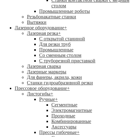
Станки контактной сварки с медным
столом
Промышленные роботы
Резьбонакатные станки
Вытяжки
Лазерное оборудование
+
Лазерная резка
+
С открытой станиной
Для резки труб
Промышленные
Со сменным столом
С труборезной приставкой
Лазерная сварка
Лазерные маркеры
Для фанеры, акрила, кожи
Станки гидроабразивной резки
Прессовое оборудование
+
Листогибы
+
Ручные
+
Сегментные
Электромагнитные
Проходные
Комбинированные
Аксессуары
Прессы гибочные
+