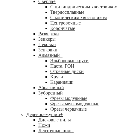
Сверла
+
С цилиндрическим хвостовиком
Твердосплавные
С коническим хвостовиком
Центровочные
Корончатые
Развертки
Зенкеры
Цековки
Зенковки
Алмазный
+
Эльборовые круги
Паста, ГОИ
Отрезные диски
Круги
Карандаши
Абразивный
Зуборезный
+
Фрезы модульные
Фрезы мелкомодульные
Фрезы червячные
Дереворежущий
+
Дисковые пилы
Ножи
Ленточные пилы