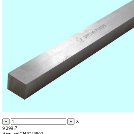
X
9 299
₽
Арт.: cniCNIC48503