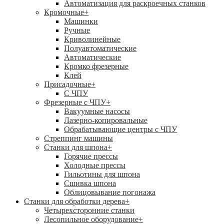
Автоматизация для раскроечных станков
Кромочные
+
Машинки
Ручные
Криволинейные
Полуавтоматические
Автоматические
Кромко фрезерные
Клей
Присадочные
+
С ЧПУ
Фрезерные с ЧПУ
+
Вакуумные насосы
Лазерно-копировальные
Обрабатывающие центры с ЧПУ
Стреппинг машины
Станки для шпона
+
Горячие прессы
Холодные прессы
Гильотины для шпона
Сшивка шпона
Облицовывание погонажа
Станки для обработки дерева
+
Четырехсторонние станки
Лесопильное оборудование
+