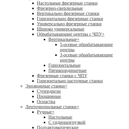
Настольные фрезерные станки
Фрезерно-сверлильные
Вертикально фрезерные станки
Горизонтально фрезерные станки
Универсально фрезерные станки
Широко универсальные
Обрабатывающие центры с ЧПУ
+
Вертикальные
+
5-осевые обрабатывающие
центры
3-осевые обрабатывающие
центры
Горизонтальные
Пятикоординатные
Фрезерные станки с ЧПУ
Горизонтально расточные станки
Эрозионные станки
+
Супердрели
Прошивные
Оснастка
Ленточнопильные станки
+
Ручные
+
Настольные
С гидроразгрузкой
Полуавтоматические