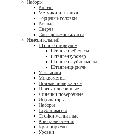
Наборы
+
Ключи
Метчики и плашки
Торцевые головки
Разные
Сверла
Слесарно-монтажный
Измерительный
+
Штангенциркули
+
Штангенрейсмасы
Штангензубомер
Штангенглубиномеры
Штангенциркули
Угольники
Микрометры
Призмы поверочные
Плиты поверочные
Линейки поверочные
Индикаторы
Наборы
Глубиномеры
Стойки магнитные
Контроль биения
Кронциркули
Уровни