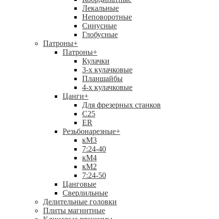
Лекальные
Неповоротные
Синусные
Глобусные
Патроны
+
Патроны
+
Кулачки
3-х кулачковые
Планшайбы
4-х кулачковые
Цанги
+
Для фрезерных станков
С25
ER
Резьбонарезные
+
кМ3
7:24-40
кМ4
кМ2
7:24-50
Цанговые
Сверлильные
Делительные головки
Плиты магнитные