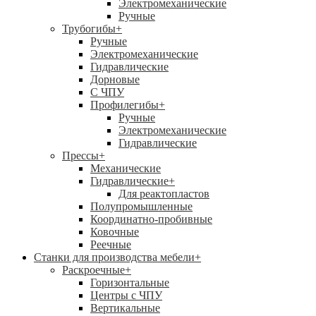
Электромеханические
Ручные
Трубогибы
+
Ручные
Электромеханические
Гидравлические
Дорновые
С ЧПУ
Профилегибы
+
Ручные
Электромеханические
Гидравлические
Прессы
+
Механические
Гидравлические
+
Для реактопластов
Полупромышленные
Координатно-пробивные
Ковочные
Реечные
Станки для производства мебели
+
Раскроечные
+
Горизонтальные
Центры с ЧПУ
Вертикальные