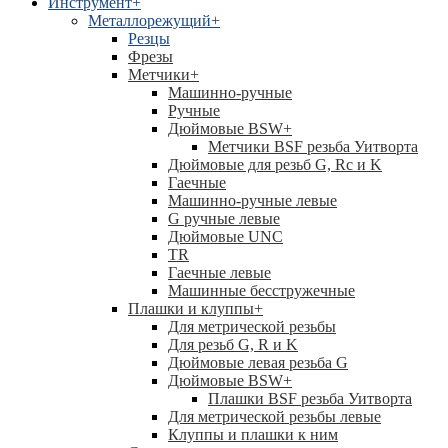
Инструмент
+
Металлорежущий
+
Резцы
Фрезы
Метчики
+
Машинно-ручные
Ручные
Дюймовые BSW
+
Метчики BSF резьба Уитворта
Дюймовые для резьб G, Rc и K
Гаечные
Машинно-ручные левые
G ручные левые
Дюймовые UNC
TR
Гаечные левые
Машинные бесстружечные
Плашки и клуппы
+
Для метрической резьбы
Для резьб G, R и K
Дюймовые левая резьба G
Дюймовые BSW
+
Плашки BSF резьба Уитворта
Для метрической резьбы левые
Клуппы и плашки к ним