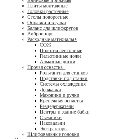
Клиновые прижимы
Плиты монтажные
Головки расточные
Столы поворотные
Оправки и втулки
Баланс для шлифкругов
Виброопоры
Расходные материалы
+
СОЖ
Полотна ленточные
Гильотинные ножи
Алмазные диски
Прочая оснастка
+
Рольганги для станков
Подставки под станки
Системы охлаждения
Державки
Маховики и ручки
Крепежная оснастка
Резцедержатели
Центры и задние бабки
Съемники
Наковальни
Экстракторы
Шлифовальные головки