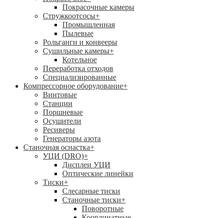
Покрасочные камеры
Стружкоотсосы
+
Промышленная
Пылевые
Рольганги и конвееры
Сушильные камеры
+
Котельное
Переработка отходов
Специализированные
Компрессорное оборудование
+
Винтовые
Станции
Поршневые
Осушители
Ресиверы
Генераторы азота
Станочная оснастка
+
УЦИ (DRO)
+
Дисплеи УЦИ
Оптические линейки
Тиски
+
Слесарные тиски
Станочные тиски
+
Поворотные
Координатные