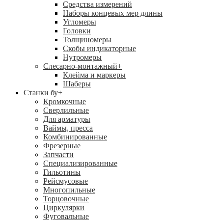
Средства измерений
Наборы концевых мер длины
Угломеры
Головки
Толщиномеры
Скобы индикаторные
Нутромеры
Слесарно-монтажный
+
Клейма и маркеры
Шаберы
Станки бу
+
Кромкочные
Сверлильные
Для арматуры
Ваймы, пресса
Комбинированные
Фрезерные
Запчасти
Специализированные
Гильотины
Рейсмусовые
Многопильные
Торцовочные
Циркулярки
Фуговальные