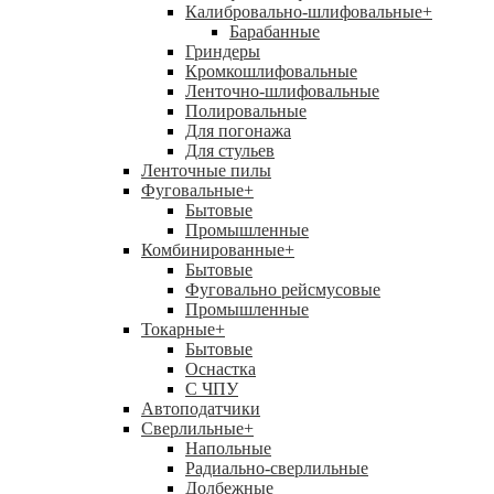
Калибровально-шлифовальные
+
Барабанные
Гриндеры
Кромкошлифовальные
Ленточно-шлифовальные
Полировальные
Для погонажа
Для стульев
Ленточные пилы
Фуговальные
+
Бытовые
Промышленные
Комбинированные
+
Бытовые
Фуговально рейсмусовые
Промышленные
Токарные
+
Бытовые
Оснастка
С ЧПУ
Автоподатчики
Сверлильные
+
Напольные
Радиально-сверлильные
Долбежные