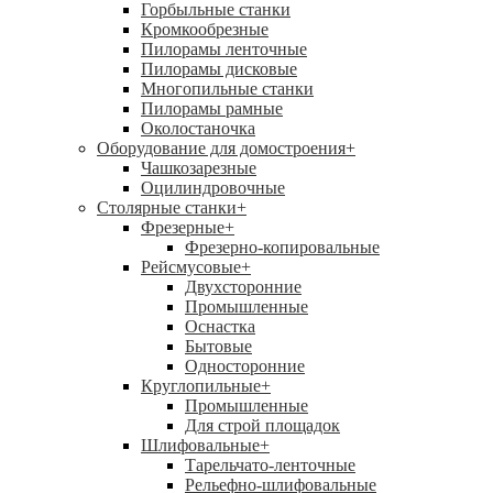
Горбыльные станки
Кромкообрезные
Пилорамы ленточные
Пилорамы дисковые
Многопильные станки
Пилорамы рамные
Околостаночка
Оборудование для домостроения
+
Чашкозарезные
Оцилиндровочные
Столярные станки
+
Фрезерные
+
Фрезерно-копировальные
Рейсмусовые
+
Двухсторонние
Промышленные
Оснастка
Бытовые
Односторонние
Круглопильные
+
Промышленные
Для строй площадок
Шлифовальные
+
Тарельчато-ленточные
Рельефно-шлифовальные