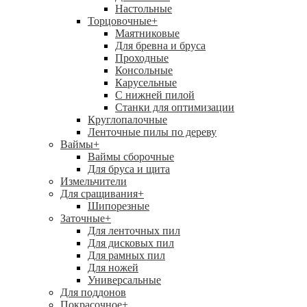
Настольные
Торцовочные
+
Маятниковые
Для бревна и бруса
Проходные
Консольные
Карусельные
С нижней пилой
Станки для оптимизации
Круглопалочные
Ленточные пилы по дереву
Ваймы
+
Ваймы сборочные
Для бруса и щита
Измельчители
Для сращивания
+
Шипорезные
Заточные
+
Для ленточных пил
Для дисковых пил
Для рамных пил
Для ножей
Универсальные
Для поддонов
Покрасочное
+