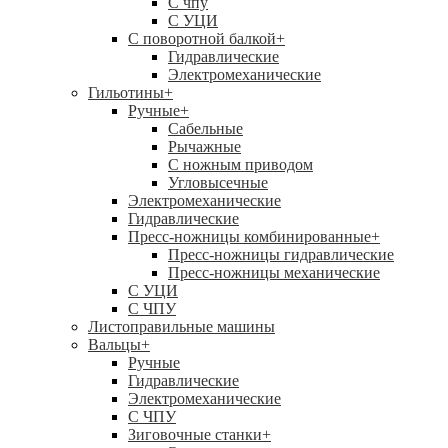
C чпу
С УЦИ
С поворотной балкой
+
Гидравлические
Электромеханические
Гильотины
+
Ручные
+
Сабельные
Рычажные
С ножным приводом
Угловысечные
Электромеханические
Гидравлические
Пресс-ножницы комбинированные
+
Пресс-ножницы гидравлические
Пресс-ножницы механические
С УЦИ
С ЧПУ
Листоправильные машины
Вальцы
+
Ручные
Гидравлические
Электромеханические
С ЧПУ
Зиговочные станки
+