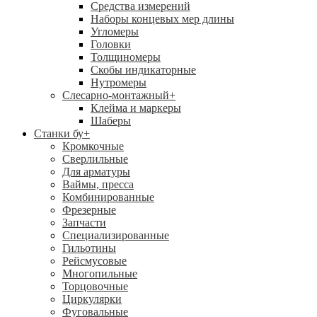
Средства измерений
Наборы концевых мер длины
Угломеры
Головки
Толщиномеры
Скобы индикаторные
Нутромеры
Слесарно-монтажный
+
Клейма и маркеры
Шаберы
Станки бу
+
Кромкочные
Сверлильные
Для арматуры
Ваймы, пресса
Комбинированные
Фрезерные
Запчасти
Специализированные
Гильотины
Рейсмусовые
Многопильные
Торцовочные
Циркулярки
Фуговальные