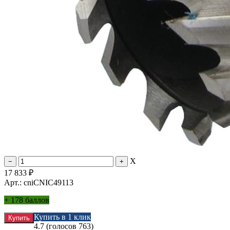
X
17 833
₽
Арт.: cniCNIC49113
+
178 баллов
Купить в 1 клик
4.7
(голосов
763
)