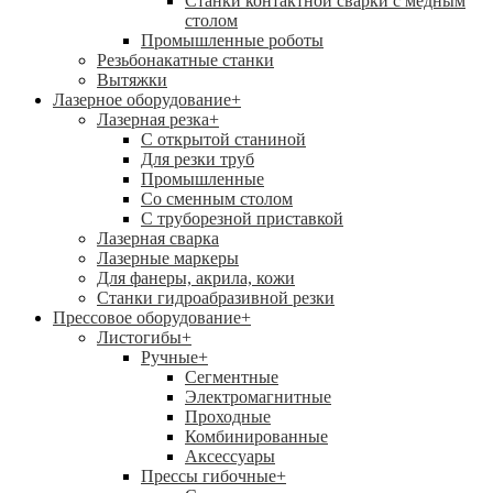
Станки контактной сварки с медным
столом
Промышленные роботы
Резьбонакатные станки
Вытяжки
Лазерное оборудование
+
Лазерная резка
+
С открытой станиной
Для резки труб
Промышленные
Со сменным столом
С труборезной приставкой
Лазерная сварка
Лазерные маркеры
Для фанеры, акрила, кожи
Станки гидроабразивной резки
Прессовое оборудование
+
Листогибы
+
Ручные
+
Сегментные
Электромагнитные
Проходные
Комбинированные
Аксессуары
Прессы гибочные
+