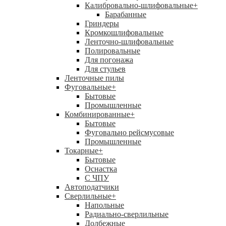
Калибровально-шлифовальные
+
Барабанные
Гриндеры
Кромкошлифовальные
Ленточно-шлифовальные
Полировальные
Для погонажа
Для стульев
Ленточные пилы
Фуговальные
+
Бытовые
Промышленные
Комбинированные
+
Бытовые
Фуговально рейсмусовые
Промышленные
Токарные
+
Бытовые
Оснастка
С ЧПУ
Автоподатчики
Сверлильные
+
Напольные
Радиально-сверлильные
Долбежные