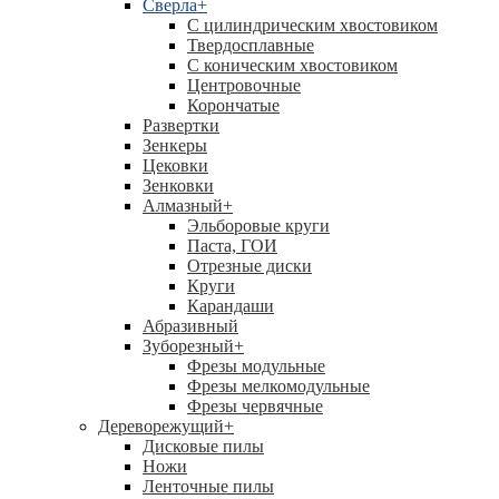
Сверла
+
С цилиндрическим хвостовиком
Твердосплавные
С коническим хвостовиком
Центровочные
Корончатые
Развертки
Зенкеры
Цековки
Зенковки
Алмазный
+
Эльборовые круги
Паста, ГОИ
Отрезные диски
Круги
Карандаши
Абразивный
Зуборезный
+
Фрезы модульные
Фрезы мелкомодульные
Фрезы червячные
Дереворежущий
+
Дисковые пилы
Ножи
Ленточные пилы