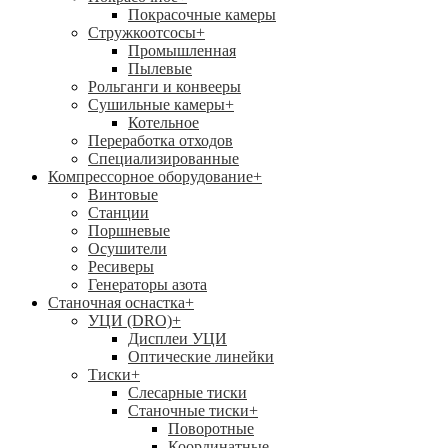
Покрасочные камеры
Стружкоотсосы
+
Промышленная
Пылевые
Рольганги и конвееры
Сушильные камеры
+
Котельное
Переработка отходов
Специализированные
Компрессорное оборудование
+
Винтовые
Станции
Поршневые
Осушители
Ресиверы
Генераторы азота
Станочная оснастка
+
УЦИ (DRO)
+
Дисплеи УЦИ
Оптические линейки
Тиски
+
Слесарные тиски
Станочные тиски
+
Поворотные
Координатные