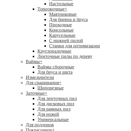
Настольные
Торцовочные
+
Маятниковые
Для бревна и бруса
Проходные
Консольные
Карусельные
С нижней пилой
Станки для оптимизации
Круглопалочные
Ленточные пилы по дереву
Ваймы
+
Ваймы сборочные
Для бруса и щита
Измельчители
Для сращивания
+
Шипорезные
Заточные
+
Для ленточных пил
Для дисковых пил
Для рамных пил
Для ножей
Универсальные
Для поддонов
Покрасочное
+