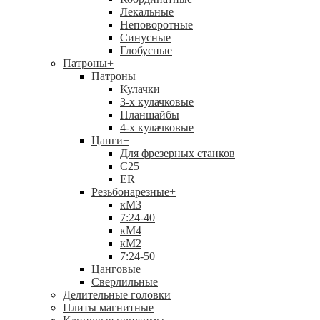
Лекальные
Неповоротные
Синусные
Глобусные
Патроны
+
Патроны
+
Кулачки
3-х кулачковые
Планшайбы
4-х кулачковые
Цанги
+
Для фрезерных станков
С25
ER
Резьбонарезные
+
кМ3
7:24-40
кМ4
кМ2
7:24-50
Цанговые
Сверлильные
Делительные головки
Плиты магнитные