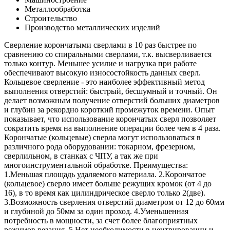
Металлообработка
Строительство
Производство металлических изделий
Сверление корончатыми сверлами в 10 раз быстрее по
сравнению со спиральными сверлами, т.к. высверливается
только контур. Меньшее усилие и нагрузка при работе
обеспечивают высокую износостойкость данных сверл.
Кольцевое сверление - это наиболее эффективный метод
выполнения отверстий: быстрый, бесшумный и точный. Он
делает возможным получение отверстий больших диаметров
и глубин за рекордно короткий промежуток времени. Опыт
показывает, что использование корончатых сверл позволяет
сократить время на выполнение операции более чем в 4 раза.
Корончатые (кольцевые) сверла могут использоваться в
различного рода оборудовании: токарном, фрезерном,
сверлильном, в станках с ЧПУ, а так же при
многоинструментальной обработке. Преимущества:
1.Меньшая площадь удаляемого материала. 2.Корончатое
(кольцевое) сверло имеет больше режущих кромок (от 4 до
16), в то время как цилиндрическое сверло только 2(две).
3.Возможность сверления отверстий диаметром от 12 до 60мм
и глубиной до 50мм за один проход. 4.Уменьшенная
потребность в мощности, за счет более благоприятных
режимов резания. 5.Нет необходимости в центрировании и