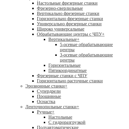
Настольные фрезерные станки
Фрезерно-сверлильные
Вертикально фрезерные станки
Горизонтально фрезерные станки
Универсально фрезерные станки
Широко универсальные
Обрабатывающие центры с ЧПУ
+
Вертикальные
+
5-осевые обрабатывающие
центры
3-осевые обрабатывающие
центры
Горизонтальные
Пятикоординатные
Фрезерные станки с ЧПУ
Горизонтально расточные станки
Эрозионные станки
+
Супердрели
Прошивные
Оснастка
Ленточнопильные станки
+
Ручные
+
Настольные
С гидроразгрузкой
Полуавтоматические