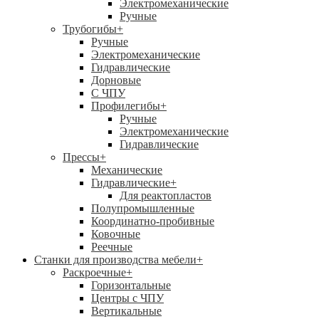
Электромеханические
Ручные
Трубогибы
+
Ручные
Электромеханические
Гидравлические
Дорновые
С ЧПУ
Профилегибы
+
Ручные
Электромеханические
Гидравлические
Прессы
+
Механические
Гидравлические
+
Для реактопластов
Полупромышленные
Координатно-пробивные
Ковочные
Реечные
Станки для производства мебели
+
Раскроечные
+
Горизонтальные
Центры с ЧПУ
Вертикальные