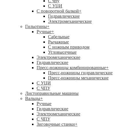
C чпу
С УЦИ
С поворотной балкой
+
Гидравлические
Электромеханические
Гильотины
+
Ручные
+
Сабельные
Рычажные
С ножным приводом
Угловысечные
Электромеханические
Гидравлические
Пресс-ножницы комбинированные
+
Пресс-ножницы гидравлические
Пресс-ножницы механические
С УЦИ
С ЧПУ
Листоправильные машины
Вальцы
+
Ручные
Гидравлические
Электромеханические
С ЧПУ
Зиговочные станки
+