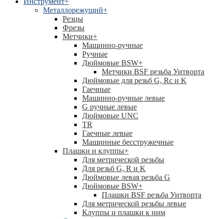
Инструмент
+
Металлорежущий
+
Резцы
Фрезы
Метчики
+
Машинно-ручные
Ручные
Дюймовые BSW
+
Метчики BSF резьба Уитворта
Дюймовые для резьб G, Rc и K
Гаечные
Машинно-ручные левые
G ручные левые
Дюймовые UNC
TR
Гаечные левые
Машинные бесстружечные
Плашки и клуппы
+
Для метрической резьбы
Для резьб G, R и K
Дюймовые левая резьба G
Дюймовые BSW
+
Плашки BSF резьба Уитворта
Для метрической резьбы левые
Клуппы и плашки к ним