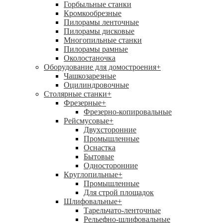
Горбыльные станки
Кромкообрезные
Пилорамы ленточные
Пилорамы дисковые
Многопильные станки
Пилорамы рамные
Околостаночка
Оборудование для домостроения
+
Чашкозарезные
Оцилиндровочные
Столярные станки
+
Фрезерные
+
Фрезерно-копировальные
Рейсмусовые
+
Двухсторонние
Промышленные
Оснастка
Бытовые
Односторонние
Круглопильные
+
Промышленные
Для строй площадок
Шлифовальные
+
Тарельчато-ленточные
Рельефно-шлифовальные