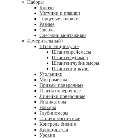
Наборы
+
Ключи
Метчики и плашки
Торцевые головки
Разные
Сверла
Слесарно-монтажный
Измерительный
+
Штангенциркули
+
Штангенрейсмасы
Штангензубомер
Штангенглубиномеры
Штангенциркули
Угольники
Микрометры
Призмы поверочные
Плиты поверочные
Линейки поверочные
Индикаторы
Наборы
Глубиномеры
Стойки магнитные
Контроль биения
Кронциркули
Уровни