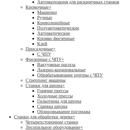
Автоматизация для раскроечных станков
Кромочные
+
Машинки
Ручные
Криволинейные
Полуавтоматические
Автоматические
Кромко фрезерные
Клей
Присадочные
+
С ЧПУ
Фрезерные с ЧПУ
+
Вакуумные насосы
Лазерно-копировальные
Обрабатывающие центры с ЧПУ
Стреппинг машины
Станки для шпона
+
Горячие прессы
Холодные прессы
Гильотины для шпона
Сшивка шпона
Облицовывание погонажа
Станки для обработки дерева
+
Четырехсторонние станки
Лесопильное оборудование
+