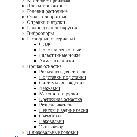
Клиновые прижимы
Плиты монтажные
Головки расточные
Столы поворотные
Оправки и втулки
Баланс для шлифкругов
Виброопоры
Расходные материалы
+
СОЖ
Полотна ленточные
Гильотинные ножи
Алмазные диски
Прочая оснастка
+
Рольганги для станков
Подставки под станки
Системы охлаждения
Державки
Маховики и ручки
Крепежная оснастка
Резцедержатели
Центры и задние бабки
Съемники
Наковальни
Экстракторы
Шлифовальные головки