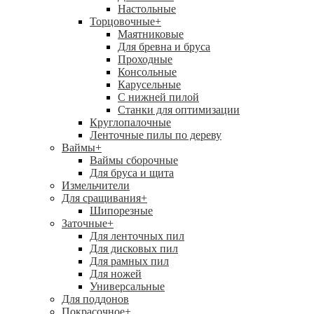
Настольные
Торцовочные
+
Маятниковые
Для бревна и бруса
Проходные
Консольные
Карусельные
С нижней пилой
Станки для оптимизации
Круглопалочные
Ленточные пилы по дереву
Ваймы
+
Ваймы сборочные
Для бруса и щита
Измельчители
Для сращивания
+
Шипорезные
Заточные
+
Для ленточных пил
Для дисковых пил
Для рамных пил
Для ножей
Универсальные
Для поддонов
Покрасочное
+