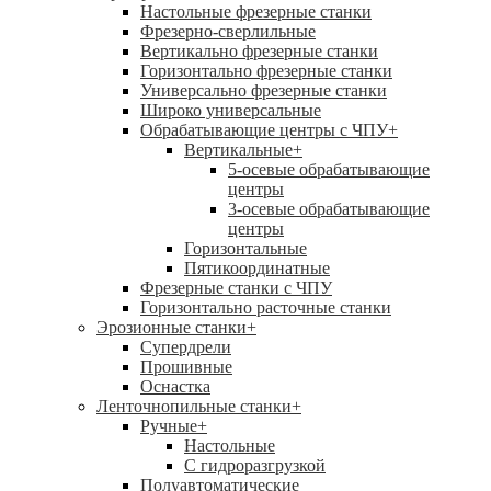
Настольные фрезерные станки
Фрезерно-сверлильные
Вертикально фрезерные станки
Горизонтально фрезерные станки
Универсально фрезерные станки
Широко универсальные
Обрабатывающие центры с ЧПУ
+
Вертикальные
+
5-осевые обрабатывающие
центры
3-осевые обрабатывающие
центры
Горизонтальные
Пятикоординатные
Фрезерные станки с ЧПУ
Горизонтально расточные станки
Эрозионные станки
+
Супердрели
Прошивные
Оснастка
Ленточнопильные станки
+
Ручные
+
Настольные
С гидроразгрузкой
Полуавтоматические