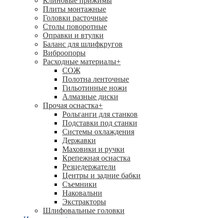
Клиновые прижимы
Плиты монтажные
Головки расточные
Столы поворотные
Оправки и втулки
Баланс для шлифкругов
Виброопоры
Расходные материалы
+
СОЖ
Полотна ленточные
Гильотинные ножи
Алмазные диски
Прочая оснастка
+
Рольганги для станков
Подставки под станки
Системы охлаждения
Державки
Маховики и ручки
Крепежная оснастка
Резцедержатели
Центры и задние бабки
Съемники
Наковальни
Экстракторы
Шлифовальные головки