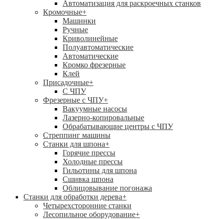
Автоматизация для раскроечных станков
Кромочные
+
Машинки
Ручные
Криволинейные
Полуавтоматические
Автоматические
Кромко фрезерные
Клей
Присадочные
+
С ЧПУ
Фрезерные с ЧПУ
+
Вакуумные насосы
Лазерно-копировальные
Обрабатывающие центры с ЧПУ
Стреппинг машины
Станки для шпона
+
Горячие прессы
Холодные прессы
Гильотины для шпона
Сшивка шпона
Облицовывание погонажа
Станки для обработки дерева
+
Четырехсторонние станки
Лесопильное оборудование
+