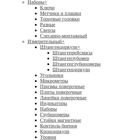
Наборы
+
Ключи
Метчики и плашки
Торцевые головки
Разные
Сверла
Слесарно-монтажный
Измерительный
+
Штангенциркули
+
Штангенрейсмасы
Штангензубомер
Штангенглубиномеры
Штангенциркули
Угольники
Микрометры
Призмы поверочные
Плиты поверочные
Линейки поверочные
Индикаторы
Наборы
Глубиномеры
Стойки магнитные
Контроль биения
Кронциркули
Уровни