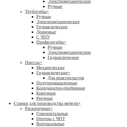
Электромеханические
Ручные
Трубогибы
+
Ручные
Электромеханические
Гидравлические
Дорновые
С ЧПУ
Профилегибы
+
Ручные
Электромеханические
Гидравлические
Прессы
+
Механические
Гидравлические
+
Для реактопластов
Полупромышленные
Координатно-пробивные
Ковочные
Реечные
Станки для производства мебели
+
Раскроечные
+
Горизонтальные
Центры с ЧПУ
Вертикальные