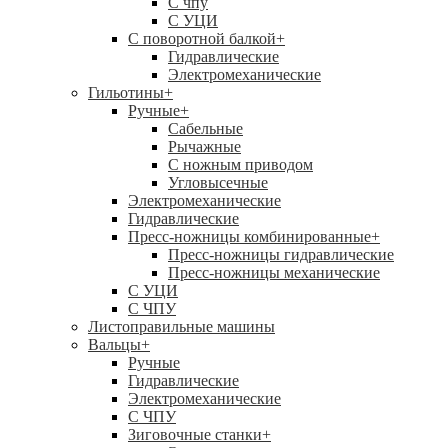
C чпу
С УЦИ
С поворотной балкой
+
Гидравлические
Электромеханические
Гильотины
+
Ручные
+
Сабельные
Рычажные
С ножным приводом
Угловысечные
Электромеханические
Гидравлические
Пресс-ножницы комбинированные
+
Пресс-ножницы гидравлические
Пресс-ножницы механические
С УЦИ
С ЧПУ
Листоправильные машины
Вальцы
+
Ручные
Гидравлические
Электромеханические
С ЧПУ
Зиговочные станки
+