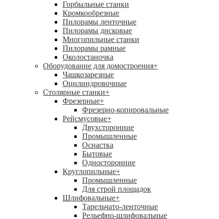
Горбыльные станки
Кромкообрезные
Пилорамы ленточные
Пилорамы дисковые
Многопильные станки
Пилорамы рамные
Околостаночка
Оборудование для домостроения
+
Чашкозарезные
Оцилиндровочные
Столярные станки
+
Фрезерные
+
Фрезерно-копировальные
Рейсмусовые
+
Двухсторонние
Промышленные
Оснастка
Бытовые
Односторонние
Круглопильные
+
Промышленные
Для строй площадок
Шлифовальные
+
Тарельчато-ленточные
Рельефно-шлифовальные