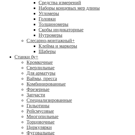
Средства измерений
Наборы концевых мер длины
Угломеры
Головки
Толщиномеры
Скобы индикаторные
Нутромеры
Слесарно-монтажный
+
Клейма и маркеры
Шаберы
Станки бу
+
Кромкочные
Сверлильные
Для арматуры
Ваймы, пресса
Комбинированные
Фрезерные
Запчасти
Специализированные
Гильотины
Рейсмусовые
Многопильные
Торцовочные
Циркулярки
Фуговальные