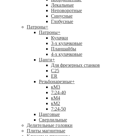
Лекальные
Неповоротные
Синусные
Глобусные
Патроны
+
Патроны
+
Кулачки
3-х кулачковые
Планшайбы
4-х кулачковые
Цанги
+
Для фрезерных станков
С25
ER
Резьбонарезные
+
кМ3
7:24-40
кМ4
кМ2
7:24-50
Цанговые
Сверлильные
Делительные головки
Плиты магнитные