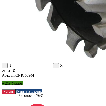
X
21 312
₽
Арт.: cniCNIC50904
+
213 баллов
Купить в 1 клик
4.7
(голосов
763
)