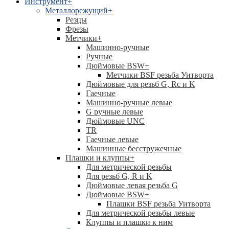
Инструмент
+
Металлорежущий
+
Резцы
Фрезы
Метчики
+
Машинно-ручные
Ручные
Дюймовые BSW
+
Метчики BSF резьба Уитворта
Дюймовые для резьб G, Rc и K
Гаечные
Машинно-ручные левые
G ручные левые
Дюймовые UNC
TR
Гаечные левые
Машинные бесстружечные
Плашки и клуппы
+
Для метрической резьбы
Для резьб G, R и K
Дюймовые левая резьба G
Дюймовые BSW
+
Плашки BSF резьба Уитворта
Для метрической резьбы левые
Клуппы и плашки к ним