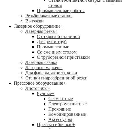
Станки контактной сварки с медным
столом
Промышленные роботы
Резьбонакатные станки
Вытяжки
Лазерное оборудование
+
Лазерная резка
+
С открытой станиной
Для резки труб
Промышленные
Со сменным столом
С труборезной приставкой
Лазерная сварка
Лазерные маркеры
Для фанеры, акрила, кожи
Станки гидроабразивной резки
Прессовое оборудование
+
Листогибы
+
Ручные
+
Сегментные
Электромагнитные
Проходные
Комбинированные
Аксессуары
Прессы гибочные
+