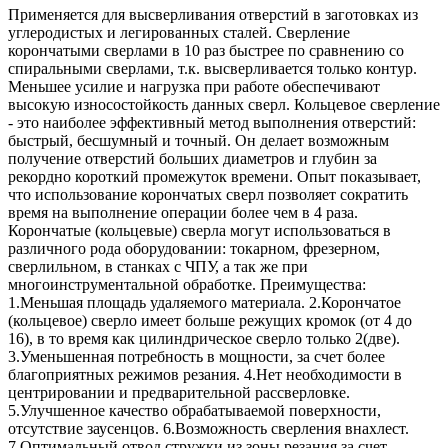
Применяется для высверливания отверстий в заготовках из
углеродистых и легированных сталей. Сверление
корончатыми сверлами в 10 раз быстрее по сравнению со
спиральными сверлами, т.к. высверливается только контур.
Меньшее усилие и нагрузка при работе обеспечивают
высокую износостойкость данных сверл. Кольцевое сверление
- это наиболее эффективный метод выполнения отверстий:
быстрый, бесшумный и точный. Он делает возможным
получение отверстий больших диаметров и глубин за
рекордно короткий промежуток времени. Опыт показывает,
что использование корончатых сверл позволяет сократить
время на выполнение операции более чем в 4 раза.
Корончатые (кольцевые) сверла могут использоваться в
различного рода оборудовании: токарном, фрезерном,
сверлильном, в станках с ЧПУ, а так же при
многоинструментальной обработке. Преимущества:
1.Меньшая площадь удаляемого материала. 2.Корончатое
(кольцевое) сверло имеет больше режущих кромок (от 4 до
16), в то время как цилиндрическое сверло только 2(две).
3.Уменьшенная потребность в мощности, за счет более
благоприятных режимов резания. 4.Нет необходимости в
центрировании и предварительной рассверловке.
5.Улучшенное качество обрабатываемой поверхности,
отсутствие заусенцов. 6.Возможность сверления внахлест.
7.Оптимальный отвод стружки из зоны резания за счет