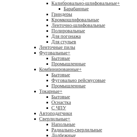
Калибровально-шлифовальные
+
Барабанные
Гриндеры
Кромкошлифовальные
Ленточно-шлифовальные
Полировальные
Для погонажа
Для стульев
Ленточные пилы
Фуговальные
+
Бытовые
Промышленные
Комбинированные
+
Бытовые
Фуговально рейсмусовые
Промышленные
Токарные
+
Бытовые
Оснастка
С ЧПУ
Автоподатчики
Сверлильные
+
Напольные
Радиально-сверлильные
Долбежные