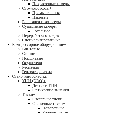
Покрасочные камеры
Стружкоотсосы
+
Промышленная
Пылевые
Рольганги и конвееры
Сушильные камеры
+
Котельное
Переработка отходов
Специализированные
Компрессорное оборудование
+
Винтовые
Станции
Поршневые
Осушители
Ресиверы
Генераторы азота
Станочная оснастка
+
УЦИ (DRO)
+
Дисплеи УЦИ
Оптические линейки
Тиски
+
Слесарные тиски
Станочные тиски
+
Поворотные
Координатные