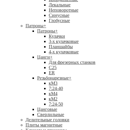
Лекальные
Неповоротные
Синусные
Глобусные
Патроны
+
Патроны
+
Кулачки
3-х кулачковые
Планшайбы
4-х кулачковые
Цанги
+
Для фрезерных станков
С25
ER
Резьбонарезные
+
кМ3
7:24-40
кМ4
кМ2
7:24-50
Цанговые
Сверлильные
Делительные головки
Плиты магнитные