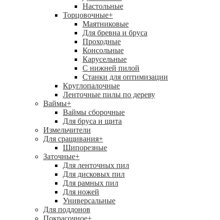
Настольные
Торцовочные
+
Маятниковые
Для бревна и бруса
Проходные
Консольные
Карусельные
С нижней пилой
Станки для оптимизации
Круглопалочные
Ленточные пилы по дереву
Ваймы
+
Ваймы сборочные
Для бруса и щита
Измельчители
Для сращивания
+
Шипорезные
Заточные
+
Для ленточных пил
Для дисковых пил
Для рамных пил
Для ножей
Универсальные
Для поддонов
Покрасочное
+