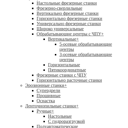
Настольные фрезерные станки
Фрезерно-сверлильные
Вертикально фрезерные станки
Горизонтально фрезерные станки
Универсально фрезерные станки
Широко универсальные
Обрабатывающие центры с ЧПУ
+
Вертикальные
+
5-осевые обрабатывающие
центры
3-осевые обрабатывающие
центры
Горизонтальные
Пятикоординатные
Фрезерные станки с ЧПУ
Горизонтально расточные станки
Эрозионные станки
+
Супердрели
Прошивные
Оснастка
Ленточнопильные станки
+
Ручные
+
Настольные
С гидроразгрузкой
Полуавтоматические