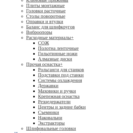
Клиновые прижимы
Плиты монтажные
Головки расточные
Столы поворотные
Оправки и втулки
Баланс для шлифкругов
Виброопоры
Расходные материалы
+
СОЖ
Полотна ленточные
Гильотинные ножи
Алмазные диски
Прочая оснастка
+
Рольганги для станков
Подставки под станки
Системы охлаждения
Державки
Маховики и ручки
Крепежная оснастка
Резцедержатели
Центры и задние бабки
Съемники
Наковальни
Экстракторы
Шлифовальные головки