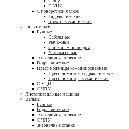
C чпу
С УЦИ
С поворотной балкой
+
Гидравлические
Электромеханические
Гильотины
+
Ручные
+
Сабельные
Рычажные
С ножным приводом
Угловысечные
Электромеханические
Гидравлические
Пресс-ножницы комбинированные
+
Пресс-ножницы гидравлические
Пресс-ножницы механические
С УЦИ
С ЧПУ
Листоправильные машины
Вальцы
+
Ручные
Гидравлические
Электромеханические
С ЧПУ
Зиговочные станки
+