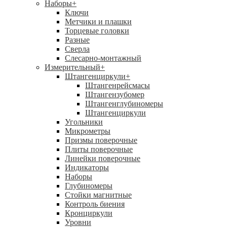
Наборы
+
Ключи
Метчики и плашки
Торцевые головки
Разные
Сверла
Слесарно-монтажный
Измерительный
+
Штангенциркули
+
Штангенрейсмасы
Штангензубомер
Штангенглубиномеры
Штангенциркули
Угольники
Микрометры
Призмы поверочные
Плиты поверочные
Линейки поверочные
Индикаторы
Наборы
Глубиномеры
Стойки магнитные
Контроль биения
Кронциркули
Уровни