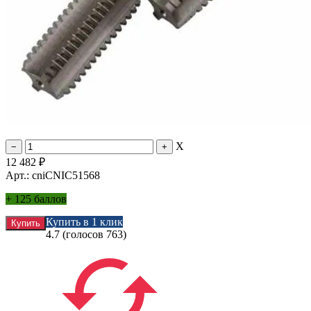
X
12 482
₽
Арт.: cniCNIC51568
+
125 баллов
Купить в 1 клик
4.7
(голосов
763
)