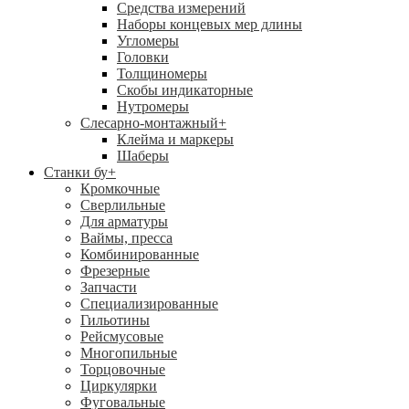
Средства измерений
Наборы концевых мер длины
Угломеры
Головки
Толщиномеры
Скобы индикаторные
Нутромеры
Слесарно-монтажный
+
Клейма и маркеры
Шаберы
Станки бу
+
Кромкочные
Сверлильные
Для арматуры
Ваймы, пресса
Комбинированные
Фрезерные
Запчасти
Специализированные
Гильотины
Рейсмусовые
Многопильные
Торцовочные
Циркулярки
Фуговальные