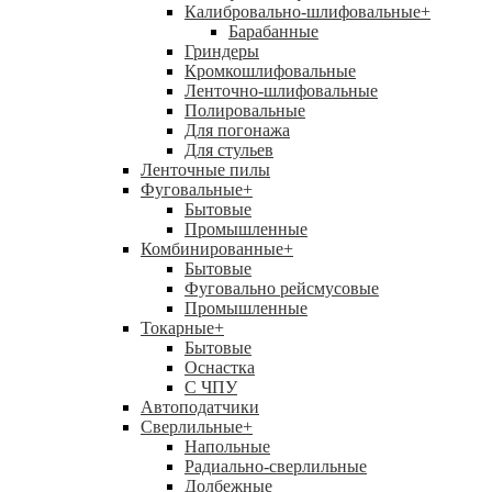
Калибровально-шлифовальные
+
Барабанные
Гриндеры
Кромкошлифовальные
Ленточно-шлифовальные
Полировальные
Для погонажа
Для стульев
Ленточные пилы
Фуговальные
+
Бытовые
Промышленные
Комбинированные
+
Бытовые
Фуговально рейсмусовые
Промышленные
Токарные
+
Бытовые
Оснастка
С ЧПУ
Автоподатчики
Сверлильные
+
Напольные
Радиально-сверлильные
Долбежные