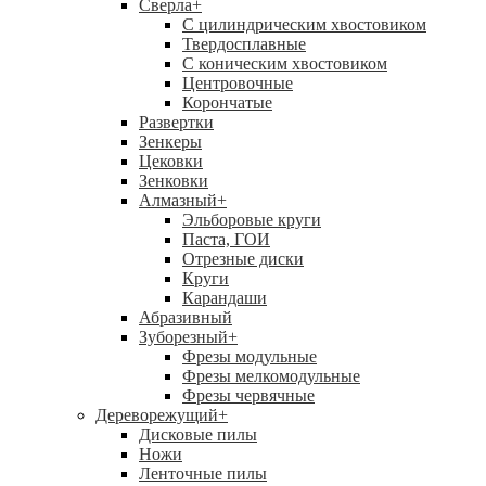
Сверла
+
С цилиндрическим хвостовиком
Твердосплавные
С коническим хвостовиком
Центровочные
Корончатые
Развертки
Зенкеры
Цековки
Зенковки
Алмазный
+
Эльборовые круги
Паста, ГОИ
Отрезные диски
Круги
Карандаши
Абразивный
Зуборезный
+
Фрезы модульные
Фрезы мелкомодульные
Фрезы червячные
Дереворежущий
+
Дисковые пилы
Ножи
Ленточные пилы