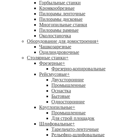
Горбыльные станки
Кромкообрезные
Пилорамы ленточные
Пилорамы дисковые
Многопильные станки
Пилорамы рамные
Околостаночка
Оборудование для домостроения
+
Чашкозарезные
Оцилиндровочные
Столярные станки
+
Фрезерные
+
Фрезерно-копировальные
Рейсмусовые
+
Двухсторонние
Промышленные
Оснастка
Бытовые
Односторонние
Круглопильные
+
Промышленные
Для строй площадок
Шлифовальные
+
Тарельчато-ленточные
Рельефно-шлифовальные