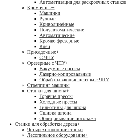
Автоматизация для раскроечных станков
Кромочные
+
Машинки
Ручные
Криволинейные
Полуавтоматические
Автоматические
Кромко фрезерные
Клей
Присадочные
+
С ЧПУ
Фрезерные с ЧПУ
+
Вакуумные насосы
Лазерно-копировальные
Обрабатывающие центры с ЧПУ
Стреппинг машины
Станки для шпона
+
Горячие прессы
Холодные прессы
Гильотины для шпона
Сшивка шпона
Облицовывание погонажа
Станки для обработки дерева
+
Четырехсторонние станки
Лесопильное оборудование
+