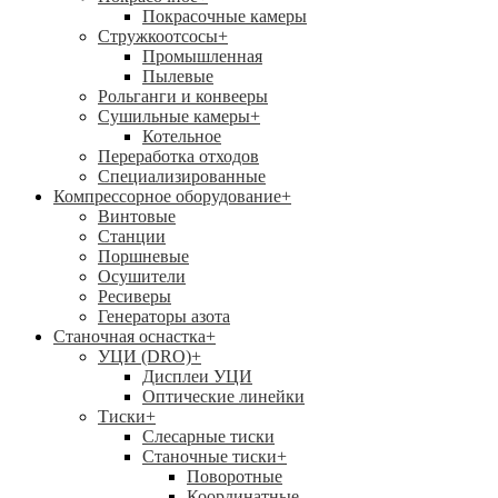
Покрасочные камеры
Стружкоотсосы
+
Промышленная
Пылевые
Рольганги и конвееры
Сушильные камеры
+
Котельное
Переработка отходов
Специализированные
Компрессорное оборудование
+
Винтовые
Станции
Поршневые
Осушители
Ресиверы
Генераторы азота
Станочная оснастка
+
УЦИ (DRO)
+
Дисплеи УЦИ
Оптические линейки
Тиски
+
Слесарные тиски
Станочные тиски
+
Поворотные
Координатные