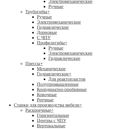
Электромеханические
Ручные
Трубогибы
+
Ручные
Электромеханические
Гидравлические
Дорновые
С ЧПУ
Профилегибы
+
Ручные
Электромеханические
Гидравлические
Прессы
+
Механические
Гидравлические
+
Для реактопластов
Полупромышленные
Координатно-пробивные
Ковочные
Реечные
Станки для производства мебели
+
Раскроечные
+
Горизонтальные
Центры с ЧПУ
Вертикальные