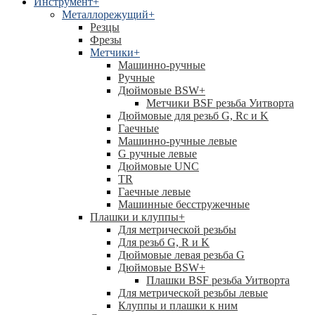
Инструмент
+
Металлорежущий
+
Резцы
Фрезы
Метчики
+
Машинно-ручные
Ручные
Дюймовые BSW
+
Метчики BSF резьба Уитворта
Дюймовые для резьб G, Rc и K
Гаечные
Машинно-ручные левые
G ручные левые
Дюймовые UNC
TR
Гаечные левые
Машинные бесстружечные
Плашки и клуппы
+
Для метрической резьбы
Для резьб G, R и K
Дюймовые левая резьба G
Дюймовые BSW
+
Плашки BSF резьба Уитворта
Для метрической резьбы левые
Клуппы и плашки к ним