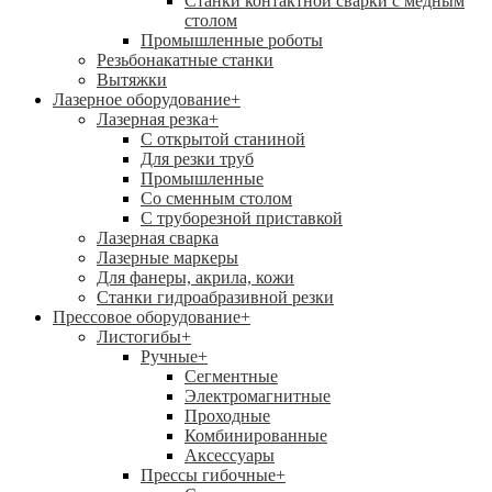
Станки контактной сварки с медным
столом
Промышленные роботы
Резьбонакатные станки
Вытяжки
Лазерное оборудование
+
Лазерная резка
+
С открытой станиной
Для резки труб
Промышленные
Со сменным столом
С труборезной приставкой
Лазерная сварка
Лазерные маркеры
Для фанеры, акрила, кожи
Станки гидроабразивной резки
Прессовое оборудование
+
Листогибы
+
Ручные
+
Сегментные
Электромагнитные
Проходные
Комбинированные
Аксессуары
Прессы гибочные
+