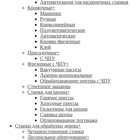
Автоматизация для раскроечных станков
Кромочные
+
Машинки
Ручные
Криволинейные
Полуавтоматические
Автоматические
Кромко фрезерные
Клей
Присадочные
+
С ЧПУ
Фрезерные с ЧПУ
+
Вакуумные насосы
Лазерно-копировальные
Обрабатывающие центры с ЧПУ
Стреппинг машины
Станки для шпона
+
Горячие прессы
Холодные прессы
Гильотины для шпона
Сшивка шпона
Облицовывание погонажа
Станки для обработки дерева
+
Четырехсторонние станки
Лесопильное оборудование
+