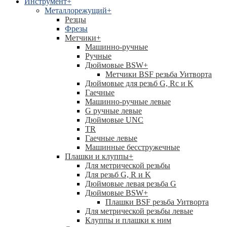
Инструмент
+
Металлорежущий
+
Резцы
Фрезы
Метчики
+
Машинно-ручные
Ручные
Дюймовые BSW
+
Метчики BSF резьба Уитворта
Дюймовые для резьб G, Rc и K
Гаечные
Машинно-ручные левые
G ручные левые
Дюймовые UNC
TR
Гаечные левые
Машинные бесстружечные
Плашки и клуппы
+
Для метрической резьбы
Для резьб G, R и K
Дюймовые левая резьба G
Дюймовые BSW
+
Плашки BSF резьба Уитворта
Для метрической резьбы левые
Клуппы и плашки к ним