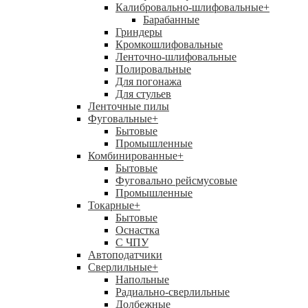
Калибровально-шлифовальные
+
Барабанные
Гриндеры
Кромкошлифовальные
Ленточно-шлифовальные
Полировальные
Для погонажа
Для стульев
Ленточные пилы
Фуговальные
+
Бытовые
Промышленные
Комбинированные
+
Бытовые
Фуговально рейсмусовые
Промышленные
Токарные
+
Бытовые
Оснастка
С ЧПУ
Автоподатчики
Сверлильные
+
Напольные
Радиально-сверлильные
Долбежные