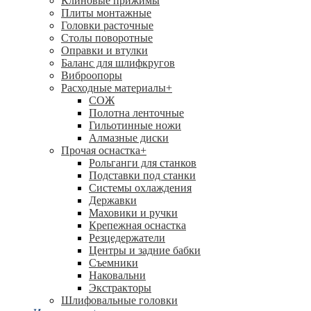
Клиновые прижимы
Плиты монтажные
Головки расточные
Столы поворотные
Оправки и втулки
Баланс для шлифкругов
Виброопоры
Расходные материалы
+
СОЖ
Полотна ленточные
Гильотинные ножи
Алмазные диски
Прочая оснастка
+
Рольганги для станков
Подставки под станки
Системы охлаждения
Державки
Маховики и ручки
Крепежная оснастка
Резцедержатели
Центры и задние бабки
Съемники
Наковальни
Экстракторы
Шлифовальные головки