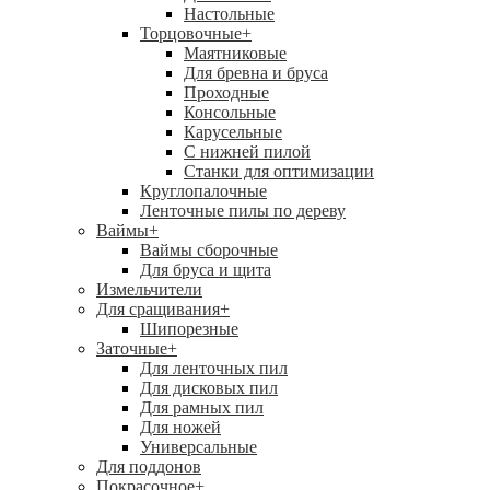
Настольные
Торцовочные
+
Маятниковые
Для бревна и бруса
Проходные
Консольные
Карусельные
С нижней пилой
Станки для оптимизации
Круглопалочные
Ленточные пилы по дереву
Ваймы
+
Ваймы сборочные
Для бруса и щита
Измельчители
Для сращивания
+
Шипорезные
Заточные
+
Для ленточных пил
Для дисковых пил
Для рамных пил
Для ножей
Универсальные
Для поддонов
Покрасочное
+