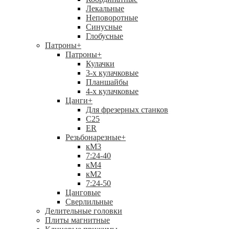
Лекальные
Неповоротные
Синусные
Глобусные
Патроны
+
Патроны
+
Кулачки
3-х кулачковые
Планшайбы
4-х кулачковые
Цанги
+
Для фрезерных станков
С25
ER
Резьбонарезные
+
кМ3
7:24-40
кМ4
кМ2
7:24-50
Цанговые
Сверлильные
Делительные головки
Плиты магнитные