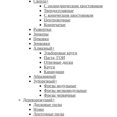
Сверла
+
С цилиндрическим хвостовиком
Твердосплавные
С коническим хвостовиком
Центровочные
Корончатые
Развертки
Зенкеры
Цековки
Зенковки
Алмазный
+
Эльборовые круги
Паста, ГОИ
Отрезные диски
Круги
Карандаши
Абразивный
Зуборезный
+
Фрезы модульные
Фрезы мелкомодульные
Фрезы червячные
Дереворежущий
+
Дисковые пилы
Ножи
Ленточные пилы