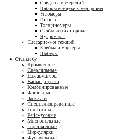
Средства измерений
Наборы концевых мер длины
Угломеры
Головки
Толщиномеры
Скобы индикаторные
Нутромеры
Слесарно-монтажный
+
Клейма и маркеры
Шаберы
Станки бу
+
Кромкочные
Сверлильные
Для арматуры
Ваймы, пресса
Комбинированные
Фрезерные
Запчасти
Специализированные
Гильотины
Рейсмусовые
Многопильные
Торцовочные
Циркулярки
Фуговальные