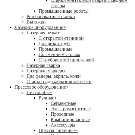
Станки контактной сварки с медным
столом
Промышленные роботы
Резьбонакатные станки
Вытяжки
Лазерное оборудование
+
Лазерная резка
+
С открытой станиной
Для резки труб
Промышленные
Со сменным столом
С труборезной приставкой
Лазерная сварка
Лазерные маркеры
Для фанеры, акрила, кожи
Станки гидроабразивной резки
Прессовое оборудование
+
Листогибы
+
Ручные
+
Сегментные
Электромагнитные
Проходные
Комбинированные
Аксессуары
Прессы гибочные
+