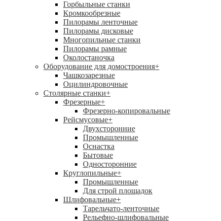
Горбыльные станки
Кромкообрезные
Пилорамы ленточные
Пилорамы дисковые
Многопильные станки
Пилорамы рамные
Околостаночка
Оборудование для домостроения
+
Чашкозарезные
Оцилиндровочные
Столярные станки
+
Фрезерные
+
Фрезерно-копировальные
Рейсмусовые
+
Двухсторонние
Промышленные
Оснастка
Бытовые
Односторонние
Круглопильные
+
Промышленные
Для строй площадок
Шлифовальные
+
Тарельчато-ленточные
Рельефно-шлифовальные