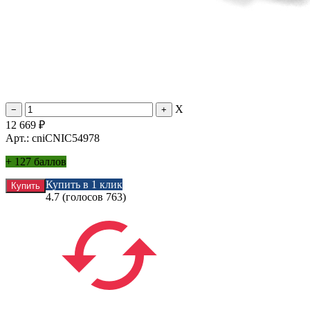
X
12 669
₽
Арт.: cniCNIC54978
+
127 баллов
Купить в 1 клик
4.7
(голосов
763
)