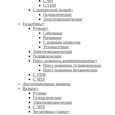
C чпу
С УЦИ
С поворотной балкой
+
Гидравлические
Электромеханические
Гильотины
+
Ручные
+
Сабельные
Рычажные
С ножным приводом
Угловысечные
Электромеханические
Гидравлические
Пресс-ножницы комбинированные
+
Пресс-ножницы гидравлические
Пресс-ножницы механические
С УЦИ
С ЧПУ
Листоправильные машины
Вальцы
+
Ручные
Гидравлические
Электромеханические
С ЧПУ
Зиговочные станки
+