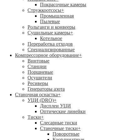
Покрасочные камеры
Стружкоотсосы
+
Промышленная
Пылевые
Рольганги и конвееры
Сушильные камеры
+
Котельное
Переработка отходов
Специализированные
Компрессорное оборудование
+
Винтовые
Станции
Поршневые
Осушители
Ресиверы
Генераторы азота
Станочная оснастка
+
УЦИ (DRO)
+
Дисплеи УЦИ
Оптические линейки
Тиски
+
Слесарные тиски
Станочные тиски
+
Поворотные
Координатные