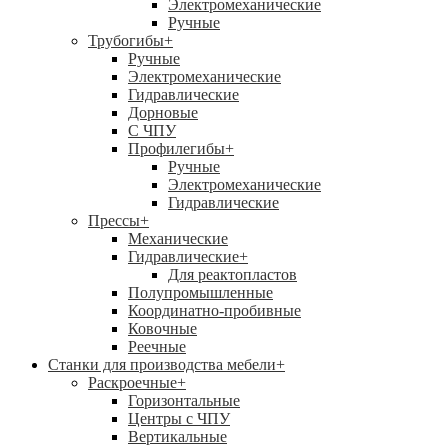
Электромеханические
Ручные
Трубогибы
+
Ручные
Электромеханические
Гидравлические
Дорновые
С ЧПУ
Профилегибы
+
Ручные
Электромеханические
Гидравлические
Прессы
+
Механические
Гидравлические
+
Для реактопластов
Полупромышленные
Координатно-пробивные
Ковочные
Реечные
Станки для производства мебели
+
Раскроечные
+
Горизонтальные
Центры с ЧПУ
Вертикальные