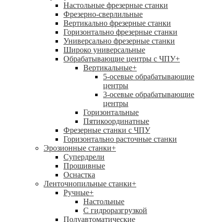
Настольные фрезерные станки
Фрезерно-сверлильные
Вертикально фрезерные станки
Горизонтально фрезерные станки
Универсально фрезерные станки
Широко универсальные
Обрабатывающие центры с ЧПУ
+
Вертикальные
+
5-осевые обрабатывающие
центры
3-осевые обрабатывающие
центры
Горизонтальные
Пятикоординатные
Фрезерные станки с ЧПУ
Горизонтально расточные станки
Эрозионные станки
+
Супердрели
Прошивные
Оснастка
Ленточнопильные станки
+
Ручные
+
Настольные
С гидроразгрузкой
Полуавтоматические