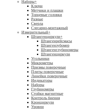
Наборы
+
Ключи
Метчики и плашки
Торцевые головки
Разные
Сверла
Слесарно-монтажный
Измерительный
+
Штангенциркули
+
Штангенрейсмасы
Штангензубомер
Штангенглубиномеры
Штангенциркули
Угольники
Микрометры
Призмы поверочные
Плиты поверочные
Линейки поверочные
Индикаторы
Наборы
Глубиномеры
Стойки магнитные
Контроль биения
Кронциркули
Уровни