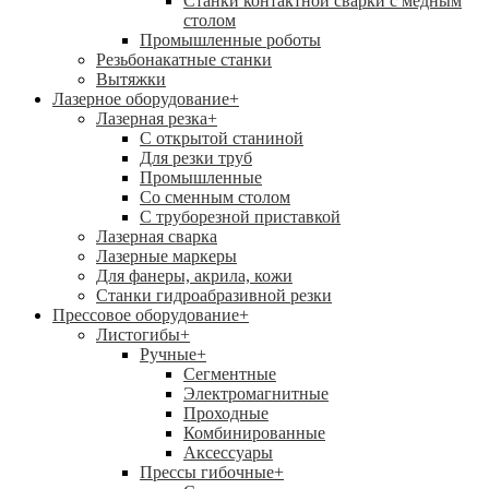
Станки контактной сварки с медным
столом
Промышленные роботы
Резьбонакатные станки
Вытяжки
Лазерное оборудование
+
Лазерная резка
+
С открытой станиной
Для резки труб
Промышленные
Со сменным столом
С труборезной приставкой
Лазерная сварка
Лазерные маркеры
Для фанеры, акрила, кожи
Станки гидроабразивной резки
Прессовое оборудование
+
Листогибы
+
Ручные
+
Сегментные
Электромагнитные
Проходные
Комбинированные
Аксессуары
Прессы гибочные
+