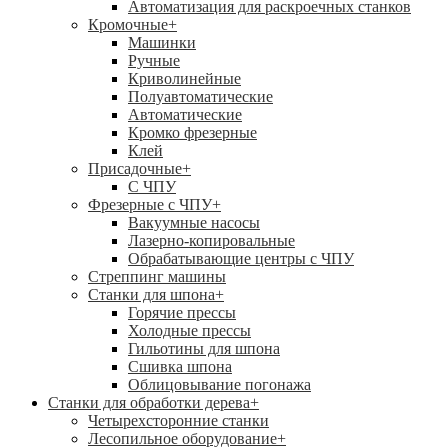
Автоматизация для раскроечных станков
Кромочные
+
Машинки
Ручные
Криволинейные
Полуавтоматические
Автоматические
Кромко фрезерные
Клей
Присадочные
+
С ЧПУ
Фрезерные с ЧПУ
+
Вакуумные насосы
Лазерно-копировальные
Обрабатывающие центры с ЧПУ
Стреппинг машины
Станки для шпона
+
Горячие прессы
Холодные прессы
Гильотины для шпона
Сшивка шпона
Облицовывание погонажа
Станки для обработки дерева
+
Четырехсторонние станки
Лесопильное оборудование
+