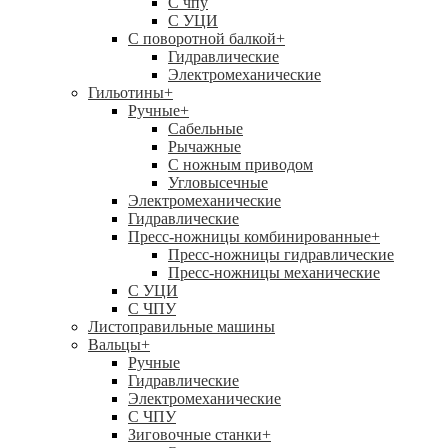
C чпу
С УЦИ
С поворотной балкой
+
Гидравлические
Электромеханические
Гильотины
+
Ручные
+
Сабельные
Рычажные
С ножным приводом
Угловысечные
Электромеханические
Гидравлические
Пресс-ножницы комбинированные
+
Пресс-ножницы гидравлические
Пресс-ножницы механические
С УЦИ
С ЧПУ
Листоправильные машины
Вальцы
+
Ручные
Гидравлические
Электромеханические
С ЧПУ
Зиговочные станки
+