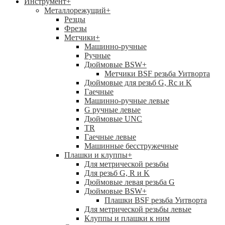
Инструмент
+
Металлорежущий
+
Резцы
Фрезы
Метчики
+
Машинно-ручные
Ручные
Дюймовые BSW
+
Метчики BSF резьба Уитворта
Дюймовые для резьб G, Rc и K
Гаечные
Машинно-ручные левые
G ручные левые
Дюймовые UNC
TR
Гаечные левые
Машинные бесстружечные
Плашки и клуппы
+
Для метрической резьбы
Для резьб G, R и K
Дюймовые левая резьба G
Дюймовые BSW
+
Плашки BSF резьба Уитворта
Для метрической резьбы левые
Клуппы и плашки к ним