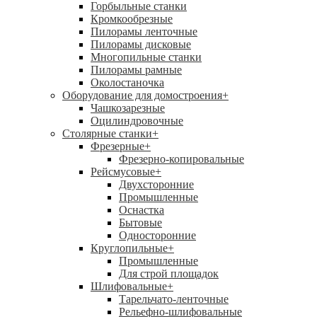
Горбыльные станки
Кромкообрезные
Пилорамы ленточные
Пилорамы дисковые
Многопильные станки
Пилорамы рамные
Околостаночка
Оборудование для домостроения
+
Чашкозарезные
Оцилиндровочные
Столярные станки
+
Фрезерные
+
Фрезерно-копировальные
Рейсмусовые
+
Двухсторонние
Промышленные
Оснастка
Бытовые
Односторонние
Круглопильные
+
Промышленные
Для строй площадок
Шлифовальные
+
Тарельчато-ленточные
Рельефно-шлифовальные