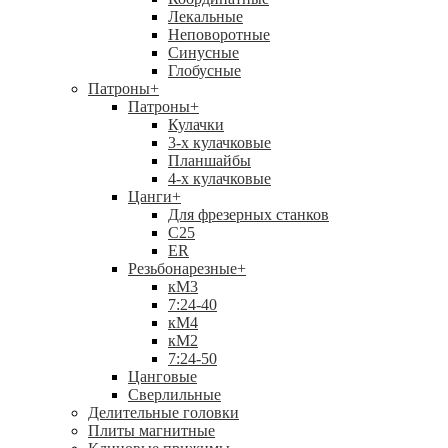
Лекальные
Неповоротные
Синусные
Глобусные
Патроны
+
Патроны
+
Кулачки
3-х кулачковые
Планшайбы
4-х кулачковые
Цанги
+
Для фрезерных станков
С25
ER
Резьбонарезные
+
кМ3
7:24-40
кМ4
кМ2
7:24-50
Цанговые
Сверлильные
Делительные головки
Плиты магнитные