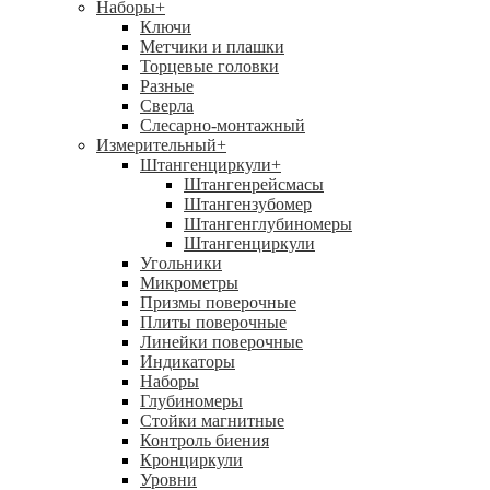
Наборы
+
Ключи
Метчики и плашки
Торцевые головки
Разные
Сверла
Слесарно-монтажный
Измерительный
+
Штангенциркули
+
Штангенрейсмасы
Штангензубомер
Штангенглубиномеры
Штангенциркули
Угольники
Микрометры
Призмы поверочные
Плиты поверочные
Линейки поверочные
Индикаторы
Наборы
Глубиномеры
Стойки магнитные
Контроль биения
Кронциркули
Уровни