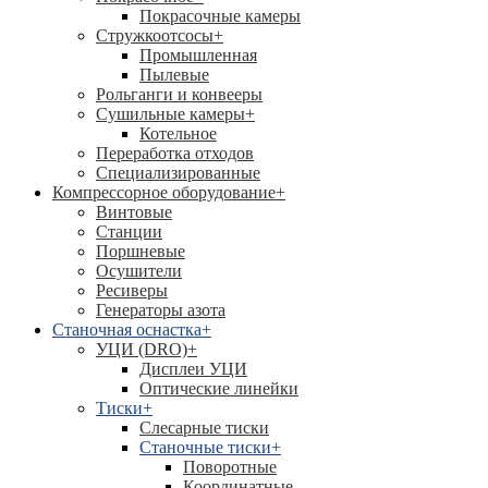
Покрасочные камеры
Стружкоотсосы
+
Промышленная
Пылевые
Рольганги и конвееры
Сушильные камеры
+
Котельное
Переработка отходов
Специализированные
Компрессорное оборудование
+
Винтовые
Станции
Поршневые
Осушители
Ресиверы
Генераторы азота
Станочная оснастка
+
УЦИ (DRO)
+
Дисплеи УЦИ
Оптические линейки
Тиски
+
Слесарные тиски
Станочные тиски
+
Поворотные
Координатные