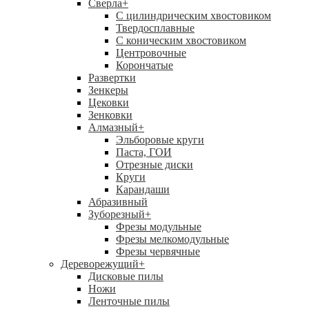
Сверла
+
С цилиндрическим хвостовиком
Твердосплавные
С коническим хвостовиком
Центровочные
Корончатые
Развертки
Зенкеры
Цековки
Зенковки
Алмазный
+
Эльборовые круги
Паста, ГОИ
Отрезные диски
Круги
Карандаши
Абразивный
Зуборезный
+
Фрезы модульные
Фрезы мелкомодульные
Фрезы червячные
Дереворежущий
+
Дисковые пилы
Ножи
Ленточные пилы