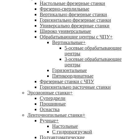
Настольные фрезерные станки
Фрезерно-сверлильные
Вертикально фрезерные станки
Горизонтально фрезерные станки
Универсально фрезерные станки
Широко универсальные
Обрабатывающие центры с ЧПУ
+
Вертикальные
+
5-осевые обрабатывающие
центры
3-осевые обрабатывающие
центры
Горизонтальные
Пятикоординатные
Фрезерные станки с ЧПУ
Горизонтально расточные станки
Эрозионные станки
+
Супердрели
Прошивные
Оснастка
Ленточнопильные станки
+
Ручные
+
Настольные
С гидроразгрузкой
Полуавтоматические