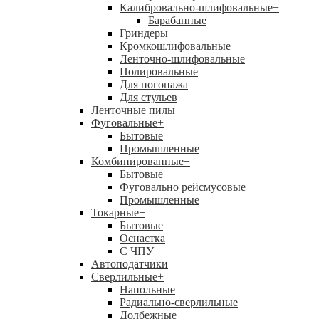
Калибровально-шлифовальные
+
Барабанные
Гриндеры
Кромкошлифовальные
Ленточно-шлифовальные
Полировальные
Для погонажа
Для стульев
Ленточные пилы
Фуговальные
+
Бытовые
Промышленные
Комбинированные
+
Бытовые
Фуговально рейсмусовые
Промышленные
Токарные
+
Бытовые
Оснастка
С ЧПУ
Автоподатчики
Сверлильные
+
Напольные
Радиально-сверлильные
Долбежные