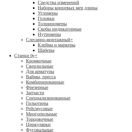
Средства измерений
Наборы концевых мер длины
Угломеры
Головки
Толщиномеры
Скобы индикаторные
Нутромеры
Слесарно-монтажный
+
Клейма и маркеры
Шаберы
Станки бу
+
Кромкочные
Сверлильные
Для арматуры
Ваймы, пресса
Комбинированные
Фрезерные
Запчасти
Специализированные
Гильотины
Рейсмусовые
Многопильные
Торцовочные
Циркулярки
Фуговальные