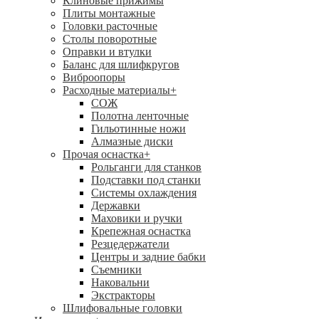
Клиновые прижимы
Плиты монтажные
Головки расточные
Столы поворотные
Оправки и втулки
Баланс для шлифкругов
Виброопоры
Расходные материалы
+
СОЖ
Полотна ленточные
Гильотинные ножи
Алмазные диски
Прочая оснастка
+
Рольганги для станков
Подставки под станки
Системы охлаждения
Державки
Маховики и ручки
Крепежная оснастка
Резцедержатели
Центры и задние бабки
Съемники
Наковальни
Экстракторы
Шлифовальные головки