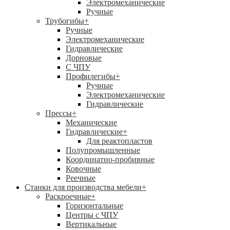
Электромеханические
Ручные
Трубогибы
+
Ручные
Электромеханические
Гидравлические
Дорновые
С ЧПУ
Профилегибы
+
Ручные
Электромеханические
Гидравлические
Прессы
+
Механические
Гидравлические
+
Для реактопластов
Полупромышленные
Координатно-пробивные
Ковочные
Реечные
Станки для производства мебели
+
Раскроечные
+
Горизонтальные
Центры с ЧПУ
Вертикальные