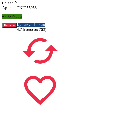
67 332
₽
Арт.: cniCNIC55056
+
673 балла
Купить в 1 клик
4.7
(голосов
763
)