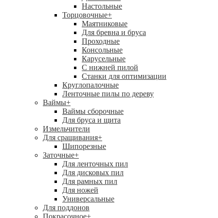
Настольные
Торцовочные
+
Маятниковые
Для бревна и бруса
Проходные
Консольные
Карусельные
С нижней пилой
Станки для оптимизации
Круглопалочные
Ленточные пилы по дереву
Ваймы
+
Ваймы сборочные
Для бруса и щита
Измельчители
Для сращивания
+
Шипорезные
Заточные
+
Для ленточных пил
Для дисковых пил
Для рамных пил
Для ножей
Универсальные
Для поддонов
Покрасочное
+