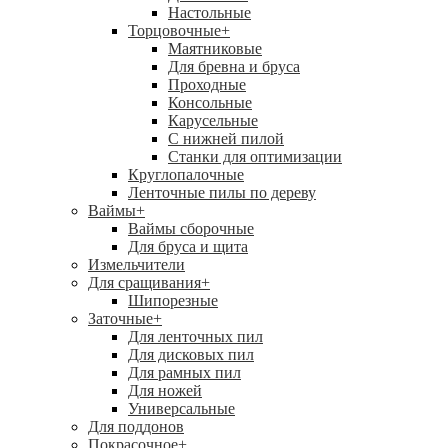
Настольные
Торцовочные
+
Маятниковые
Для бревна и бруса
Проходные
Консольные
Карусельные
С нижней пилой
Станки для оптимизации
Круглопалочные
Ленточные пилы по дереву
Ваймы
+
Ваймы сборочные
Для бруса и щита
Измельчители
Для сращивания
+
Шипорезные
Заточные
+
Для ленточных пил
Для дисковых пил
Для рамных пил
Для ножей
Универсальные
Для поддонов
Покрасочное
+