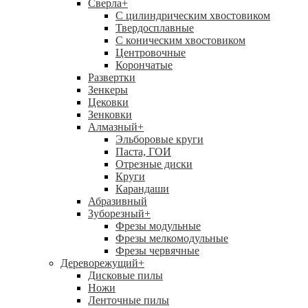
Сверла
+
С цилиндрическим хвостовиком
Твердосплавные
С коническим хвостовиком
Центровочные
Корончатые
Развертки
Зенкеры
Цековки
Зенковки
Алмазный
+
Эльборовые круги
Паста, ГОИ
Отрезные диски
Круги
Карандаши
Абразивный
Зуборезный
+
Фрезы модульные
Фрезы мелкомодульные
Фрезы червячные
Дереворежущий
+
Дисковые пилы
Ножи
Ленточные пилы