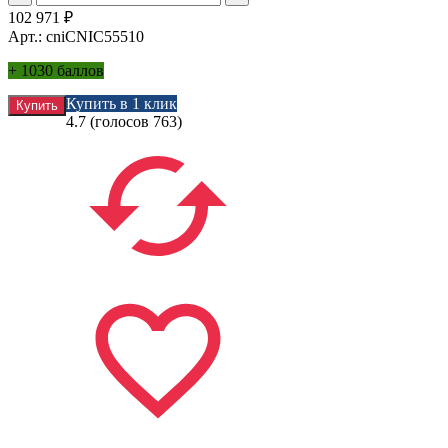
102 971
₽
Арт.: cniCNIC55510
+
1030 баллов
Купить в 1 клик
4.7
(голосов
763
)