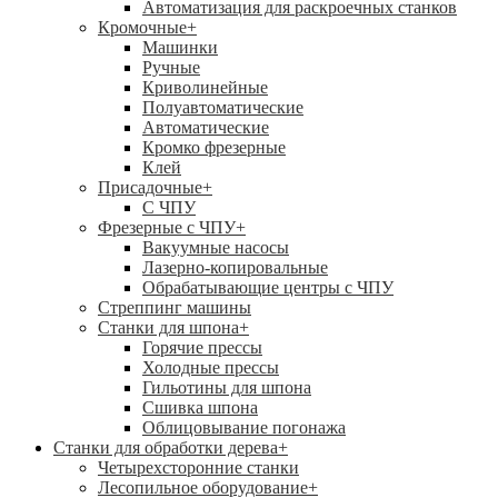
Автоматизация для раскроечных станков
Кромочные
+
Машинки
Ручные
Криволинейные
Полуавтоматические
Автоматические
Кромко фрезерные
Клей
Присадочные
+
С ЧПУ
Фрезерные с ЧПУ
+
Вакуумные насосы
Лазерно-копировальные
Обрабатывающие центры с ЧПУ
Стреппинг машины
Станки для шпона
+
Горячие прессы
Холодные прессы
Гильотины для шпона
Сшивка шпона
Облицовывание погонажа
Станки для обработки дерева
+
Четырехсторонние станки
Лесопильное оборудование
+