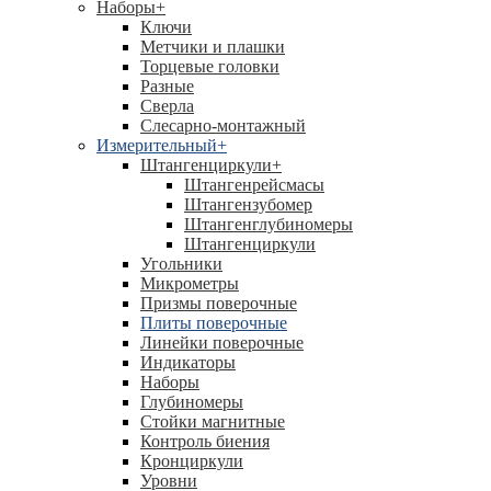
Наборы
+
Ключи
Метчики и плашки
Торцевые головки
Разные
Сверла
Слесарно-монтажный
Измерительный
+
Штангенциркули
+
Штангенрейсмасы
Штангензубомер
Штангенглубиномеры
Штангенциркули
Угольники
Микрометры
Призмы поверочные
Плиты поверочные
Линейки поверочные
Индикаторы
Наборы
Глубиномеры
Стойки магнитные
Контроль биения
Кронциркули
Уровни