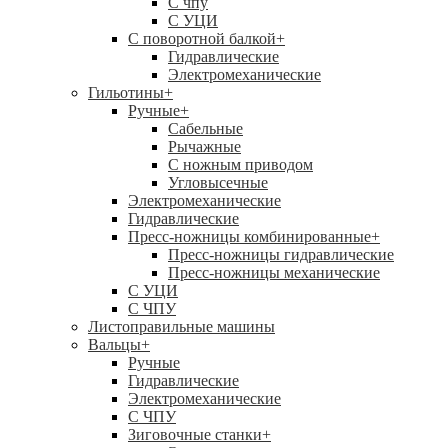
C чпу
С УЦИ
С поворотной балкой
+
Гидравлические
Электромеханические
Гильотины
+
Ручные
+
Сабельные
Рычажные
С ножным приводом
Угловысечные
Электромеханические
Гидравлические
Пресс-ножницы комбинированные
+
Пресс-ножницы гидравлические
Пресс-ножницы механические
С УЦИ
С ЧПУ
Листоправильные машины
Вальцы
+
Ручные
Гидравлические
Электромеханические
С ЧПУ
Зиговочные станки
+