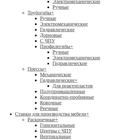
Электромеханические
Ручные
Трубогибы
+
Ручные
Электромеханические
Гидравлические
Дорновые
С ЧПУ
Профилегибы
+
Ручные
Электромеханические
Гидравлические
Прессы
+
Механические
Гидравлические
+
Для реактопластов
Полупромышленные
Координатно-пробивные
Ковочные
Реечные
Станки для производства мебели
+
Раскроечные
+
Горизонтальные
Центры с ЧПУ
Вертикальные