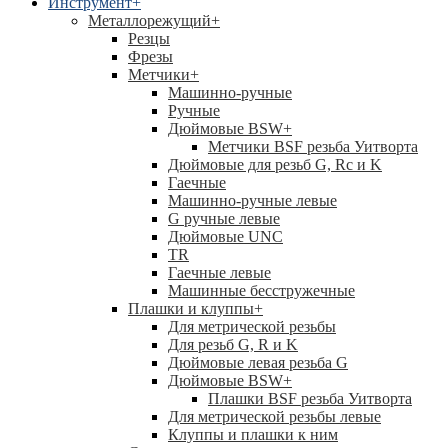
Инструмент
+
Металлорежущий
+
Резцы
Фрезы
Метчики
+
Машинно-ручные
Ручные
Дюймовые BSW
+
Метчики BSF резьба Уитворта
Дюймовые для резьб G, Rc и K
Гаечные
Машинно-ручные левые
G ручные левые
Дюймовые UNC
TR
Гаечные левые
Машинные бесстружечные
Плашки и клуппы
+
Для метрической резьбы
Для резьб G, R и K
Дюймовые левая резьба G
Дюймовые BSW
+
Плашки BSF резьба Уитворта
Для метрической резьбы левые
Клуппы и плашки к ним