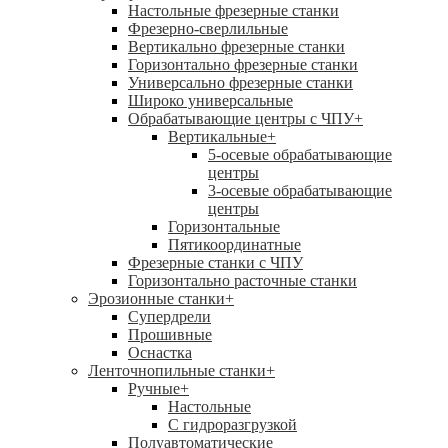
Настольные фрезерные станки
Фрезерно-сверлильные
Вертикально фрезерные станки
Горизонтально фрезерные станки
Универсально фрезерные станки
Широко универсальные
Обрабатывающие центры с ЧПУ
+
Вертикальные
+
5-осевые обрабатывающие
центры
3-осевые обрабатывающие
центры
Горизонтальные
Пятикоординатные
Фрезерные станки с ЧПУ
Горизонтально расточные станки
Эрозионные станки
+
Супердрели
Прошивные
Оснастка
Ленточнопильные станки
+
Ручные
+
Настольные
С гидроразгрузкой
Полуавтоматические