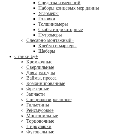
Средства измерений
Наборы концевых мер длины
Угломеры
Головки
Толщиномеры
Скобы индикаторные
Нутромеры
Слесарно-монтажный
+
Клейма и маркеры
Шаберы
Станки бу
+
Кромкочные
Сверлильные
Для арматуры
Ваймы, пресса
Комбинированные
Фрезерные
Запчасти
Специализированные
Гильотины
Рейсмусовые
Многопильные
Торцовочные
Циркулярки
Фуговальные