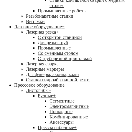
Станки контактной сварки с медным
столом
Промышленные роботы
Резьбонакатные станки
Вытяжки
Лазерное оборудование
+
Лазерная резка
+
С открытой станиной
Для резки труб
Промышленные
Со сменным столом
С труборезной приставкой
Лазерная сварка
Лазерные маркеры
Для фанеры, акрила, кожи
Станки гидроабразивной резки
Прессовое оборудование
+
Листогибы
+
Ручные
+
Сегментные
Электромагнитные
Проходные
Комбинированные
Аксессуары
Прессы гибочные
+