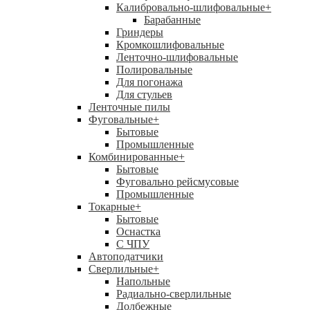
Калибровально-шлифовальные
+
Барабанные
Гриндеры
Кромкошлифовальные
Ленточно-шлифовальные
Полировальные
Для погонажа
Для стульев
Ленточные пилы
Фуговальные
+
Бытовые
Промышленные
Комбинированные
+
Бытовые
Фуговально рейсмусовые
Промышленные
Токарные
+
Бытовые
Оснастка
С ЧПУ
Автоподатчики
Сверлильные
+
Напольные
Радиально-сверлильные
Долбежные