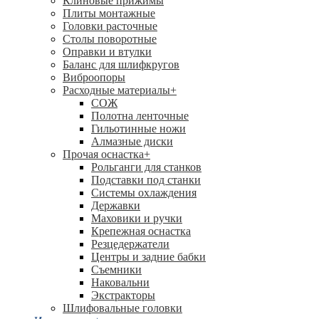
Клиновые прижимы
Плиты монтажные
Головки расточные
Столы поворотные
Оправки и втулки
Баланс для шлифкругов
Виброопоры
Расходные материалы
+
СОЖ
Полотна ленточные
Гильотинные ножи
Алмазные диски
Прочая оснастка
+
Рольганги для станков
Подставки под станки
Системы охлаждения
Державки
Маховики и ручки
Крепежная оснастка
Резцедержатели
Центры и задние бабки
Съемники
Наковальни
Экстракторы
Шлифовальные головки