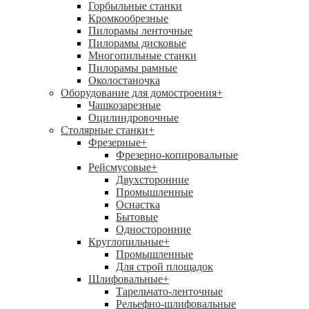
Горбыльные станки
Кромкообрезные
Пилорамы ленточные
Пилорамы дисковые
Многопильные станки
Пилорамы рамные
Околостаночка
Оборудование для домостроения
+
Чашкозарезные
Оцилиндровочные
Столярные станки
+
Фрезерные
+
Фрезерно-копировальные
Рейсмусовые
+
Двухсторонние
Промышленные
Оснастка
Бытовые
Односторонние
Круглопильные
+
Промышленные
Для строй площадок
Шлифовальные
+
Тарельчато-ленточные
Рельефно-шлифовальные