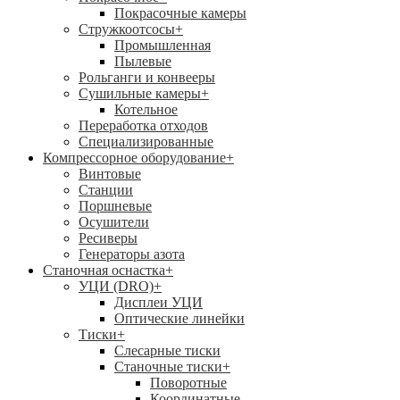
Покрасочные камеры
Стружкоотсосы
+
Промышленная
Пылевые
Рольганги и конвееры
Сушильные камеры
+
Котельное
Переработка отходов
Специализированные
Компрессорное оборудование
+
Винтовые
Станции
Поршневые
Осушители
Ресиверы
Генераторы азота
Станочная оснастка
+
УЦИ (DRO)
+
Дисплеи УЦИ
Оптические линейки
Тиски
+
Слесарные тиски
Станочные тиски
+
Поворотные
Координатные