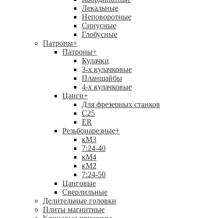
Лекальные
Неповоротные
Синусные
Глобусные
Патроны
+
Патроны
+
Кулачки
3-х кулачковые
Планшайбы
4-х кулачковые
Цанги
+
Для фрезерных станков
С25
ER
Резьбонарезные
+
кМ3
7:24-40
кМ4
кМ2
7:24-50
Цанговые
Сверлильные
Делительные головки
Плиты магнитные