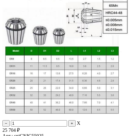
X
25 704
₽
Арт.: cniCNIC55925