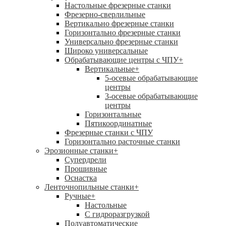
Настольные фрезерные станки
Фрезерно-сверлильные
Вертикально фрезерные станки
Горизонтально фрезерные станки
Универсально фрезерные станки
Широко универсальные
Обрабатывающие центры с ЧПУ
+
Вертикальные
+
5-осевые обрабатывающие
центры
3-осевые обрабатывающие
центры
Горизонтальные
Пятикоординатные
Фрезерные станки с ЧПУ
Горизонтально расточные станки
Эрозионные станки
+
Супердрели
Прошивные
Оснастка
Ленточнопильные станки
+
Ручные
+
Настольные
С гидроразгрузкой
Полуавтоматические