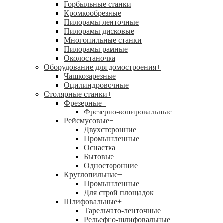
Горбыльные станки
Кромкообрезные
Пилорамы ленточные
Пилорамы дисковые
Многопильные станки
Пилорамы рамные
Околостаночка
Оборудование для домостроения
+
Чашкозарезные
Оцилиндровочные
Столярные станки
+
Фрезерные
+
Фрезерно-копировальные
Рейсмусовые
+
Двухсторонние
Промышленные
Оснастка
Бытовые
Односторонние
Круглопильные
+
Промышленные
Для строй площадок
Шлифовальные
+
Тарельчато-ленточные
Рельефно-шлифовальные