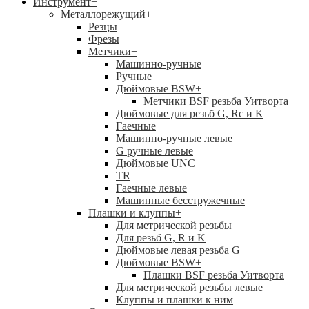
Инструмент
+
Металлорежущий
+
Резцы
Фрезы
Метчики
+
Машинно-ручные
Ручные
Дюймовые BSW
+
Метчики BSF резьба Уитворта
Дюймовые для резьб G, Rc и K
Гаечные
Машинно-ручные левые
G ручные левые
Дюймовые UNC
TR
Гаечные левые
Машинные бесстружечные
Плашки и клуппы
+
Для метрической резьбы
Для резьб G, R и K
Дюймовые левая резьба G
Дюймовые BSW
+
Плашки BSF резьба Уитворта
Для метрической резьбы левые
Клуппы и плашки к ним