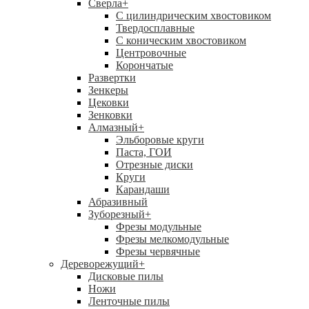
Сверла
+
С цилиндрическим хвостовиком
Твердосплавные
С коническим хвостовиком
Центровочные
Корончатые
Развертки
Зенкеры
Цековки
Зенковки
Алмазный
+
Эльборовые круги
Паста, ГОИ
Отрезные диски
Круги
Карандаши
Абразивный
Зуборезный
+
Фрезы модульные
Фрезы мелкомодульные
Фрезы червячные
Дереворежущий
+
Дисковые пилы
Ножи
Ленточные пилы