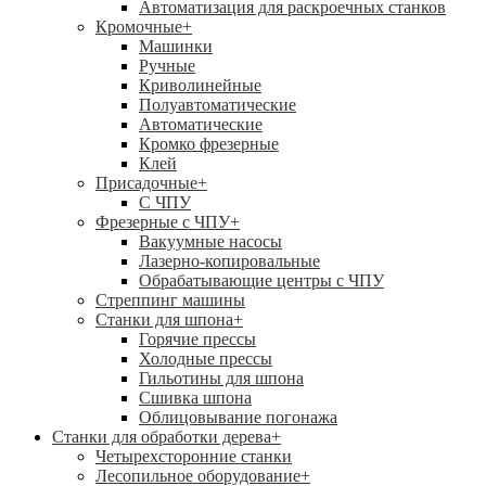
Автоматизация для раскроечных станков
Кромочные
+
Машинки
Ручные
Криволинейные
Полуавтоматические
Автоматические
Кромко фрезерные
Клей
Присадочные
+
С ЧПУ
Фрезерные с ЧПУ
+
Вакуумные насосы
Лазерно-копировальные
Обрабатывающие центры с ЧПУ
Стреппинг машины
Станки для шпона
+
Горячие прессы
Холодные прессы
Гильотины для шпона
Сшивка шпона
Облицовывание погонажа
Станки для обработки дерева
+
Четырехсторонние станки
Лесопильное оборудование
+