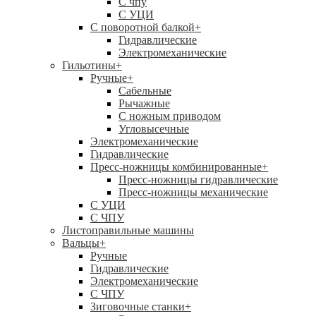
C чпу
С УЦИ
С поворотной балкой
+
Гидравлические
Электромеханические
Гильотины
+
Ручные
+
Сабельные
Рычажные
С ножным приводом
Угловысечные
Электромеханические
Гидравлические
Пресс-ножницы комбинированные
+
Пресс-ножницы гидравлические
Пресс-ножницы механические
С УЦИ
С ЧПУ
Листоправильные машины
Вальцы
+
Ручные
Гидравлические
Электромеханические
С ЧПУ
Зиговочные станки
+