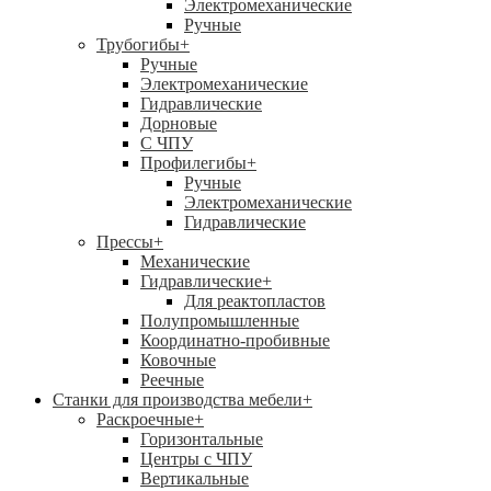
Электромеханические
Ручные
Трубогибы
+
Ручные
Электромеханические
Гидравлические
Дорновые
С ЧПУ
Профилегибы
+
Ручные
Электромеханические
Гидравлические
Прессы
+
Механические
Гидравлические
+
Для реактопластов
Полупромышленные
Координатно-пробивные
Ковочные
Реечные
Станки для производства мебели
+
Раскроечные
+
Горизонтальные
Центры с ЧПУ
Вертикальные