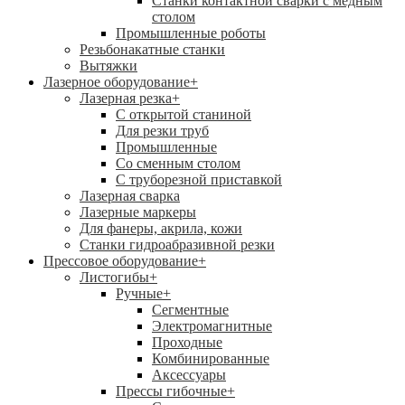
Станки контактной сварки с медным
столом
Промышленные роботы
Резьбонакатные станки
Вытяжки
Лазерное оборудование
+
Лазерная резка
+
С открытой станиной
Для резки труб
Промышленные
Со сменным столом
С труборезной приставкой
Лазерная сварка
Лазерные маркеры
Для фанеры, акрила, кожи
Станки гидроабразивной резки
Прессовое оборудование
+
Листогибы
+
Ручные
+
Сегментные
Электромагнитные
Проходные
Комбинированные
Аксессуары
Прессы гибочные
+