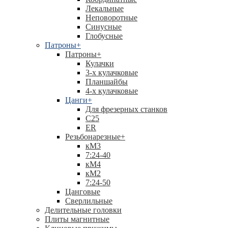
Лекальные
Неповоротные
Синусные
Глобусные
Патроны
+
Патроны
+
Кулачки
3-х кулачковые
Планшайбы
4-х кулачковые
Цанги
+
Для фрезерных станков
С25
ER
Резьбонарезные
+
кМ3
7:24-40
кМ4
кМ2
7:24-50
Цанговые
Сверлильные
Делительные головки
Плиты магнитные