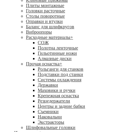
Клиновые прижимы
Плиты монтажные
Головки расточные
Столы поворотные
Оправки и втулки
Баланс для шлифкругов
Виброопоры
Расходные материалы
+
СОЖ
Полотна ленточные
Гильотинные ножи
Алмазные диски
Прочая оснастка
+
Рольганги для станков
Подставки под станки
Системы охлаждения
Державки
Маховики и ручки
Крепежная оснастка
Резцедержатели
Центры и задние бабки
Съемники
Наковальни
Экстракторы
Шлифовальные головки