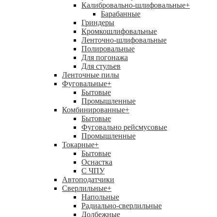
Калибровально-шлифовальные
+
Барабанные
Гриндеры
Кромкошлифовальные
Ленточно-шлифовальные
Полировальные
Для погонажа
Для стульев
Ленточные пилы
Фуговальные
+
Бытовые
Промышленные
Комбинированные
+
Бытовые
Фуговально рейсмусовые
Промышленные
Токарные
+
Бытовые
Оснастка
С ЧПУ
Автоподатчики
Сверлильные
+
Напольные
Радиально-сверлильные
Долбежные