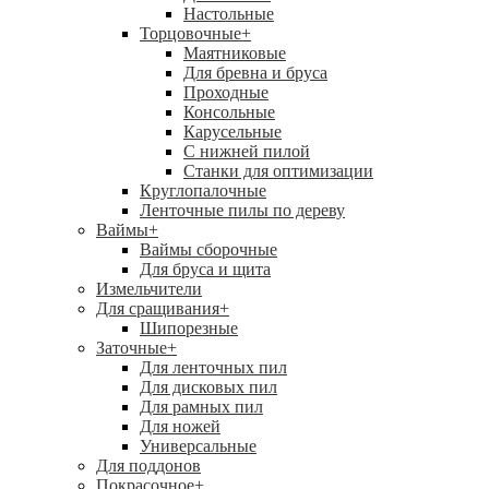
Настольные
Торцовочные
+
Маятниковые
Для бревна и бруса
Проходные
Консольные
Карусельные
С нижней пилой
Станки для оптимизации
Круглопалочные
Ленточные пилы по дереву
Ваймы
+
Ваймы сборочные
Для бруса и щита
Измельчители
Для сращивания
+
Шипорезные
Заточные
+
Для ленточных пил
Для дисковых пил
Для рамных пил
Для ножей
Универсальные
Для поддонов
Покрасочное
+