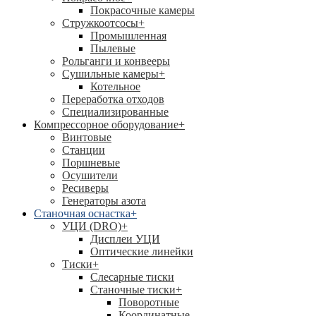
Покрасочные камеры
Стружкоотсосы
+
Промышленная
Пылевые
Рольганги и конвееры
Сушильные камеры
+
Котельное
Переработка отходов
Специализированные
Компрессорное оборудование
+
Винтовые
Станции
Поршневые
Осушители
Ресиверы
Генераторы азота
Станочная оснастка
+
УЦИ (DRO)
+
Дисплеи УЦИ
Оптические линейки
Тиски
+
Слесарные тиски
Станочные тиски
+
Поворотные
Координатные