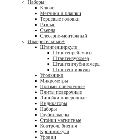
Наборы
+
Ключи
Метчики и плашки
Торцевые головки
Разные
Сверла
Слесарно-монтажный
Измерительный
+
Штангенциркули
+
Штангенрейсмасы
Штангензубомер
Штангенглубиномеры
Штангенциркули
Угольники
Микрометры
Призмы поверочные
Плиты поверочные
Линейки поверочные
Индикаторы
Наборы
Глубиномеры
Стойки магнитные
Контроль биения
Кронциркули
Уровни