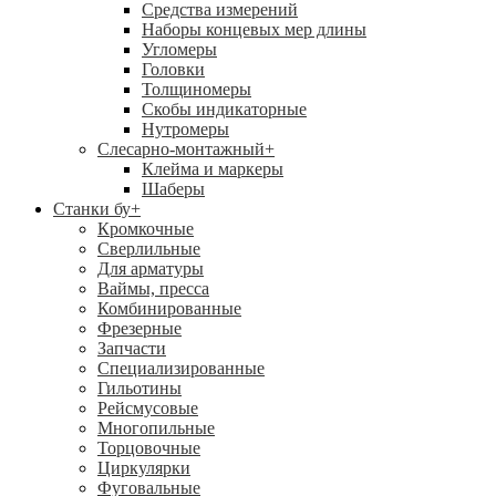
Средства измерений
Наборы концевых мер длины
Угломеры
Головки
Толщиномеры
Скобы индикаторные
Нутромеры
Слесарно-монтажный
+
Клейма и маркеры
Шаберы
Станки бу
+
Кромкочные
Сверлильные
Для арматуры
Ваймы, пресса
Комбинированные
Фрезерные
Запчасти
Специализированные
Гильотины
Рейсмусовые
Многопильные
Торцовочные
Циркулярки
Фуговальные