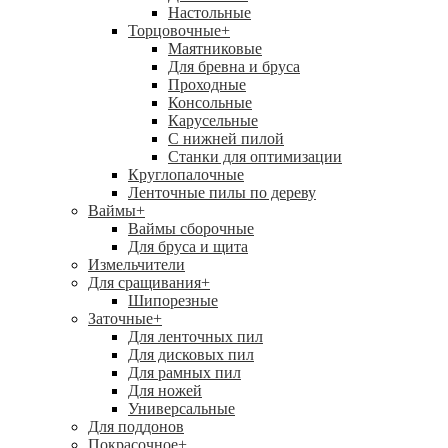
Настольные
Торцовочные
+
Маятниковые
Для бревна и бруса
Проходные
Консольные
Карусельные
С нижней пилой
Станки для оптимизации
Круглопалочные
Ленточные пилы по дереву
Ваймы
+
Ваймы сборочные
Для бруса и щита
Измельчители
Для сращивания
+
Шипорезные
Заточные
+
Для ленточных пил
Для дисковых пил
Для рамных пил
Для ножей
Универсальные
Для поддонов
Покрасочное
+