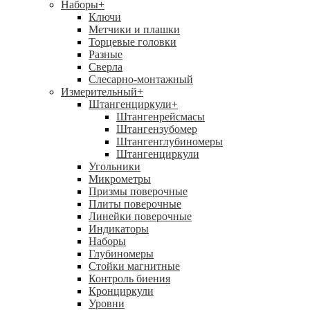
Наборы
+
Ключи
Метчики и плашки
Торцевые головки
Разные
Сверла
Слесарно-монтажный
Измерительный
+
Штангенциркули
+
Штангенрейсмасы
Штангензубомер
Штангенглубиномеры
Штангенциркули
Угольники
Микрометры
Призмы поверочные
Плиты поверочные
Линейки поверочные
Индикаторы
Наборы
Глубиномеры
Стойки магнитные
Контроль биения
Кронциркули
Уровни