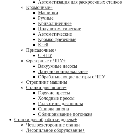
Автоматизация для раскроечных станков
Кромочные
+
Машинки
Ручные
Криволинейные
Полуавтоматические
Автоматические
Кромко фрезерные
Клей
Присадочные
+
С ЧПУ
Фрезерные с ЧПУ
+
Вакуумные насосы
Лазерно-копировальные
Обрабатывающие центры с ЧПУ
Стреппинг машины
Станки для шпона
+
Горячие прессы
Холодные прессы
Гильотины для шпона
Сшивка шпона
Облицовывание погонажа
Станки для обработки дерева
+
Четырехсторонние станки
Лесопильное оборудование
+