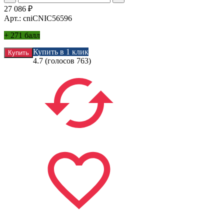
27 086
₽
Арт.: cniCNIC56596
+
271 балл
Купить в 1 клик
4.7
(голосов
763
)