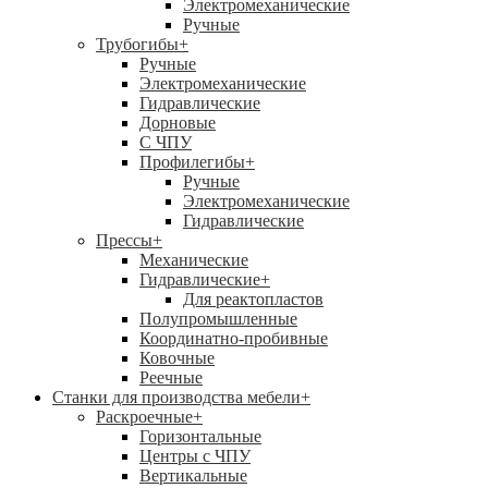
Электромеханические
Ручные
Трубогибы
+
Ручные
Электромеханические
Гидравлические
Дорновые
С ЧПУ
Профилегибы
+
Ручные
Электромеханические
Гидравлические
Прессы
+
Механические
Гидравлические
+
Для реактопластов
Полупромышленные
Координатно-пробивные
Ковочные
Реечные
Станки для производства мебели
+
Раскроечные
+
Горизонтальные
Центры с ЧПУ
Вертикальные