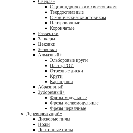
Сверла
+
С цилиндрическим хвостовиком
Твердосплавные
С коническим хвостовиком
Центровочные
Корончатые
Развертки
Зенкеры
Цековки
Зенковки
Алмазный
+
Эльборовые круги
Паста, ГОИ
Отрезные диски
Круги
Карандаши
Абразивный
Зуборезный
+
Фрезы модульные
Фрезы мелкомодульные
Фрезы червячные
Дереворежущий
+
Дисковые пилы
Ножи
Ленточные пилы