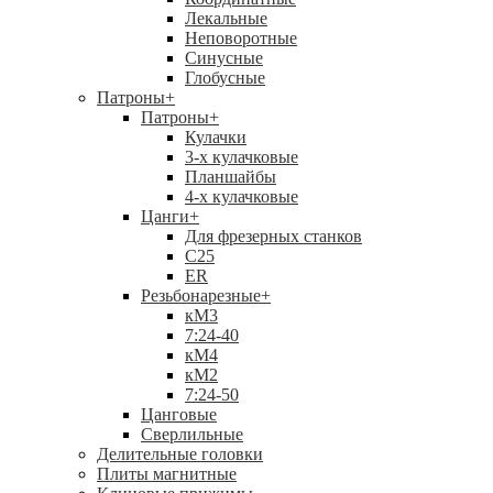
Лекальные
Неповоротные
Синусные
Глобусные
Патроны
+
Патроны
+
Кулачки
3-х кулачковые
Планшайбы
4-х кулачковые
Цанги
+
Для фрезерных станков
С25
ER
Резьбонарезные
+
кМ3
7:24-40
кМ4
кМ2
7:24-50
Цанговые
Сверлильные
Делительные головки
Плиты магнитные