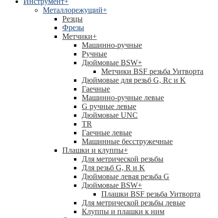
Инструмент
+
Металлорежущий
+
Резцы
Фрезы
Метчики
+
Машинно-ручные
Ручные
Дюймовые BSW
+
Метчики BSF резьба Уитворта
Дюймовые для резьб G, Rc и K
Гаечные
Машинно-ручные левые
G ручные левые
Дюймовые UNC
TR
Гаечные левые
Машинные бесстружечные
Плашки и клуппы
+
Для метрической резьбы
Для резьб G, R и K
Дюймовые левая резьба G
Дюймовые BSW
+
Плашки BSF резьба Уитворта
Для метрической резьбы левые
Клуппы и плашки к ним