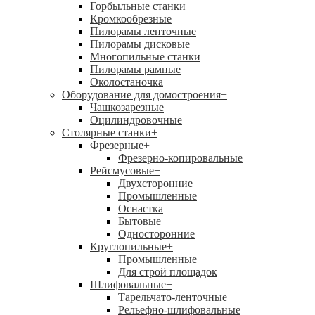
Горбыльные станки
Кромкообрезные
Пилорамы ленточные
Пилорамы дисковые
Многопильные станки
Пилорамы рамные
Околостаночка
Оборудование для домостроения
+
Чашкозарезные
Оцилиндровочные
Столярные станки
+
Фрезерные
+
Фрезерно-копировальные
Рейсмусовые
+
Двухсторонние
Промышленные
Оснастка
Бытовые
Односторонние
Круглопильные
+
Промышленные
Для строй площадок
Шлифовальные
+
Тарельчато-ленточные
Рельефно-шлифовальные