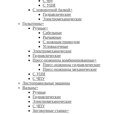
C чпу
С УЦИ
С поворотной балкой
+
Гидравлические
Электромеханические
Гильотины
+
Ручные
+
Сабельные
Рычажные
С ножным приводом
Угловысечные
Электромеханические
Гидравлические
Пресс-ножницы комбинированные
+
Пресс-ножницы гидравлические
Пресс-ножницы механические
С УЦИ
С ЧПУ
Листоправильные машины
Вальцы
+
Ручные
Гидравлические
Электромеханические
С ЧПУ
Зиговочные станки
+