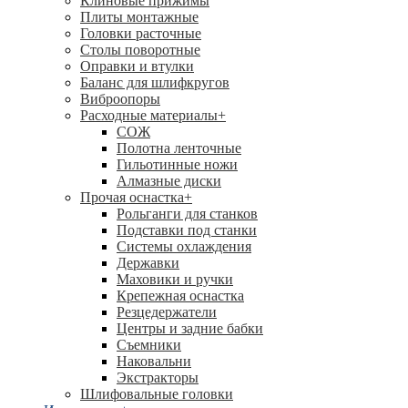
Клиновые прижимы
Плиты монтажные
Головки расточные
Столы поворотные
Оправки и втулки
Баланс для шлифкругов
Виброопоры
Расходные материалы
+
СОЖ
Полотна ленточные
Гильотинные ножи
Алмазные диски
Прочая оснастка
+
Рольганги для станков
Подставки под станки
Системы охлаждения
Державки
Маховики и ручки
Крепежная оснастка
Резцедержатели
Центры и задние бабки
Съемники
Наковальни
Экстракторы
Шлифовальные головки