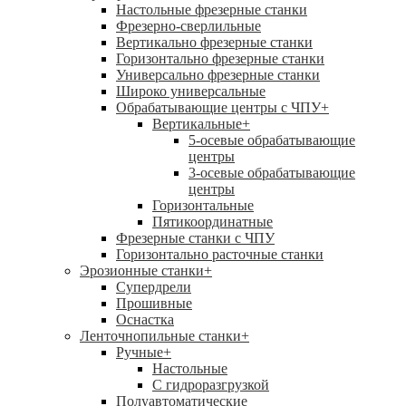
Настольные фрезерные станки
Фрезерно-сверлильные
Вертикально фрезерные станки
Горизонтально фрезерные станки
Универсально фрезерные станки
Широко универсальные
Обрабатывающие центры с ЧПУ
+
Вертикальные
+
5-осевые обрабатывающие
центры
3-осевые обрабатывающие
центры
Горизонтальные
Пятикоординатные
Фрезерные станки с ЧПУ
Горизонтально расточные станки
Эрозионные станки
+
Супердрели
Прошивные
Оснастка
Ленточнопильные станки
+
Ручные
+
Настольные
С гидроразгрузкой
Полуавтоматические