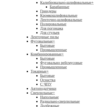
Калибровально-шлифовальные
+
Барабанные
Гриндеры
Кромкошлифовальные
Ленточно-шлифовальные
Полировальные
Для погонажа
Для стульев
Ленточные пилы
Фуговальные
+
Бытовые
Промышленные
Комбинированные
+
Бытовые
Фуговально рейсмусовые
Промышленные
Токарные
+
Бытовые
Оснастка
С ЧПУ
Автоподатчики
Сверлильные
+
Напольные
Радиально-сверлильные
Долбежные