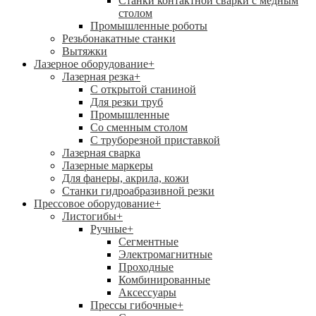
Станки контактной сварки с медным
столом
Промышленные роботы
Резьбонакатные станки
Вытяжки
Лазерное оборудование
+
Лазерная резка
+
С открытой станиной
Для резки труб
Промышленные
Со сменным столом
С труборезной приставкой
Лазерная сварка
Лазерные маркеры
Для фанеры, акрила, кожи
Станки гидроабразивной резки
Прессовое оборудование
+
Листогибы
+
Ручные
+
Сегментные
Электромагнитные
Проходные
Комбинированные
Аксессуары
Прессы гибочные
+