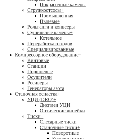
Покрасочные камеры
Стружкоотсосы
+
Промышленная
Пылевые
Рольганги и конвееры
Сушильные камеры
+
Котельное
Переработка отходов
Специализированные
Компрессорное оборудование
+
Винтовые
Станции
Поршневые
Осушители
Ресиверы
Генераторы азота
Станочная оснастка
+
УЦИ (DRO)
+
Дисплеи УЦИ
Оптические линейки
Тиски
+
Слесарные тиски
Станочные тиски
+
Поворотные
Координатные