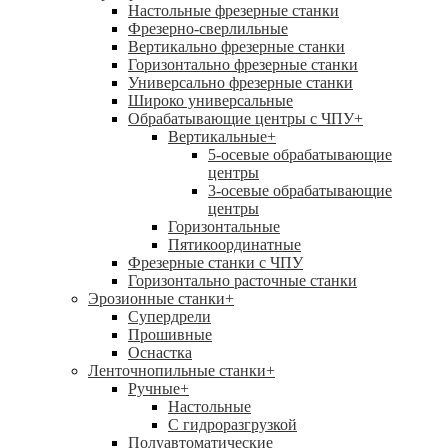
Настольные фрезерные станки
Фрезерно-сверлильные
Вертикально фрезерные станки
Горизонтально фрезерные станки
Универсально фрезерные станки
Широко универсальные
Обрабатывающие центры с ЧПУ
+
Вертикальные
+
5-осевые обрабатывающие
центры
3-осевые обрабатывающие
центры
Горизонтальные
Пятикоординатные
Фрезерные станки с ЧПУ
Горизонтально расточные станки
Эрозионные станки
+
Супердрели
Прошивные
Оснастка
Ленточнопильные станки
+
Ручные
+
Настольные
С гидроразгрузкой
Полуавтоматические