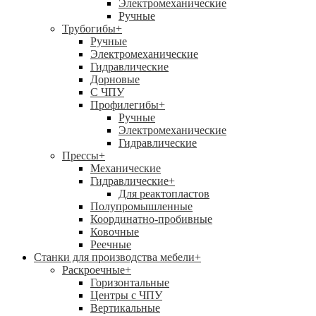
Электромеханические
Ручные
Трубогибы
+
Ручные
Электромеханические
Гидравлические
Дорновые
С ЧПУ
Профилегибы
+
Ручные
Электромеханические
Гидравлические
Прессы
+
Механические
Гидравлические
+
Для реактопластов
Полупромышленные
Координатно-пробивные
Ковочные
Реечные
Станки для производства мебели
+
Раскроечные
+
Горизонтальные
Центры с ЧПУ
Вертикальные