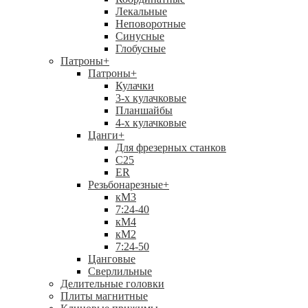
Лекальные
Неповоротные
Синусные
Глобусные
Патроны
+
Патроны
+
Кулачки
3-х кулачковые
Планшайбы
4-х кулачковые
Цанги
+
Для фрезерных станков
С25
ER
Резьбонарезные
+
кМ3
7:24-40
кМ4
кМ2
7:24-50
Цанговые
Сверлильные
Делительные головки
Плиты магнитные