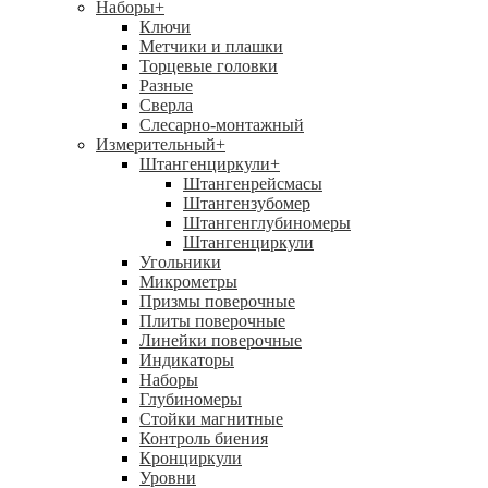
Наборы
+
Ключи
Метчики и плашки
Торцевые головки
Разные
Сверла
Слесарно-монтажный
Измерительный
+
Штангенциркули
+
Штангенрейсмасы
Штангензубомер
Штангенглубиномеры
Штангенциркули
Угольники
Микрометры
Призмы поверочные
Плиты поверочные
Линейки поверочные
Индикаторы
Наборы
Глубиномеры
Стойки магнитные
Контроль биения
Кронциркули
Уровни