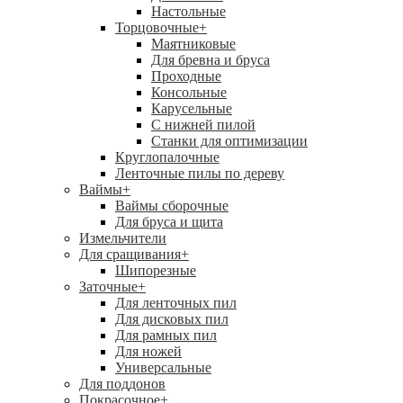
Настольные
Торцовочные
+
Маятниковые
Для бревна и бруса
Проходные
Консольные
Карусельные
С нижней пилой
Станки для оптимизации
Круглопалочные
Ленточные пилы по дереву
Ваймы
+
Ваймы сборочные
Для бруса и щита
Измельчители
Для сращивания
+
Шипорезные
Заточные
+
Для ленточных пил
Для дисковых пил
Для рамных пил
Для ножей
Универсальные
Для поддонов
Покрасочное
+