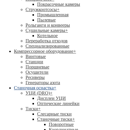
Покрасочные камеры
Стружкоотсосы
+
Промышленная
Пылевые
Рольганги и конвееры
Сушильные камеры
+
Котельное
Переработка отходов
Специализированные
Компрессорное оборудование
+
Винтовые
Станции
Поршневые
Осушители
Ресиверы
Генераторы азота
Станочная оснастка
+
УЦИ (DRO)
+
Дисплеи УЦИ
Оптические линейки
Тиски
+
Слесарные тиски
Станочные тиски
+
Поворотные
Координатные