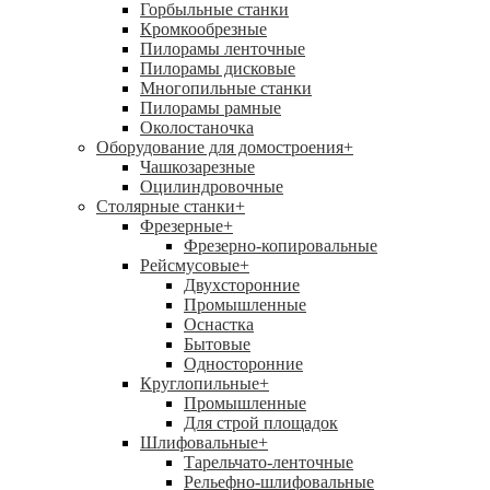
Горбыльные станки
Кромкообрезные
Пилорамы ленточные
Пилорамы дисковые
Многопильные станки
Пилорамы рамные
Околостаночка
Оборудование для домостроения
+
Чашкозарезные
Оцилиндровочные
Столярные станки
+
Фрезерные
+
Фрезерно-копировальные
Рейсмусовые
+
Двухсторонние
Промышленные
Оснастка
Бытовые
Односторонние
Круглопильные
+
Промышленные
Для строй площадок
Шлифовальные
+
Тарельчато-ленточные
Рельефно-шлифовальные