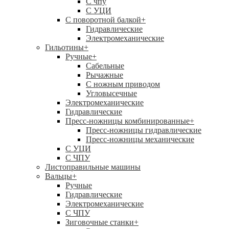
C чпу
С УЦИ
С поворотной балкой
+
Гидравлические
Электромеханические
Гильотины
+
Ручные
+
Сабельные
Рычажные
С ножным приводом
Угловысечные
Электромеханические
Гидравлические
Пресс-ножницы комбинированные
+
Пресс-ножницы гидравлические
Пресс-ножницы механические
С УЦИ
С ЧПУ
Листоправильные машины
Вальцы
+
Ручные
Гидравлические
Электромеханические
С ЧПУ
Зиговочные станки
+