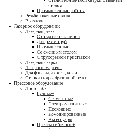
Станки контактной сварки с медным
столом
Промышленные роботы
Резьбонакатные станки
Вытяжки
Лазерное оборудование
+
Лазерная резка
+
С открытой станиной
Для резки труб
Промышленные
Со сменным столом
С труборезной приставкой
Лазерная сварка
Лазерные маркеры
Для фанеры, акрила, кожи
Станки гидроабразивной резки
Прессовое оборудование
+
Листогибы
+
Ручные
+
Сегментные
Электромагнитные
Проходные
Комбинированные
Аксессуары
Прессы гибочные
+