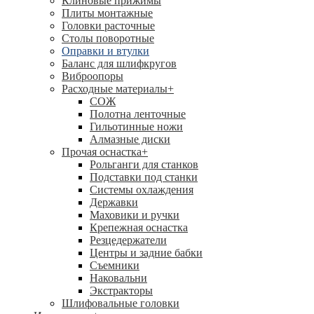
Клиновые прижимы
Плиты монтажные
Головки расточные
Столы поворотные
Оправки и втулки
Баланс для шлифкругов
Виброопоры
Расходные материалы
+
СОЖ
Полотна ленточные
Гильотинные ножи
Алмазные диски
Прочая оснастка
+
Рольганги для станков
Подставки под станки
Системы охлаждения
Державки
Маховики и ручки
Крепежная оснастка
Резцедержатели
Центры и задние бабки
Съемники
Наковальни
Экстракторы
Шлифовальные головки