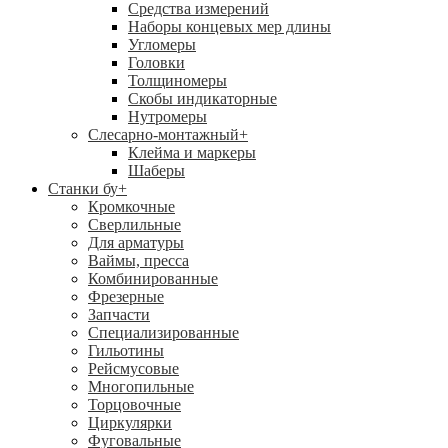
Средства измерений
Наборы концевых мер длины
Угломеры
Головки
Толщиномеры
Скобы индикаторные
Нутромеры
Слесарно-монтажный
+
Клейма и маркеры
Шаберы
Станки бу
+
Кромкочные
Сверлильные
Для арматуры
Ваймы, пресса
Комбинированные
Фрезерные
Запчасти
Специализированные
Гильотины
Рейсмусовые
Многопильные
Торцовочные
Циркулярки
Фуговальные