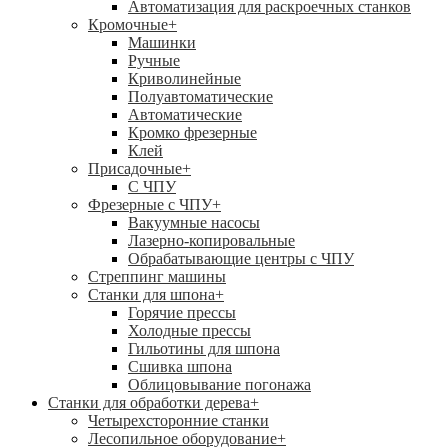
Автоматизация для раскроечных станков
Кромочные
+
Машинки
Ручные
Криволинейные
Полуавтоматические
Автоматические
Кромко фрезерные
Клей
Присадочные
+
С ЧПУ
Фрезерные с ЧПУ
+
Вакуумные насосы
Лазерно-копировальные
Обрабатывающие центры с ЧПУ
Стреппинг машины
Станки для шпона
+
Горячие прессы
Холодные прессы
Гильотины для шпона
Сшивка шпона
Облицовывание погонажа
Станки для обработки дерева
+
Четырехсторонние станки
Лесопильное оборудование
+