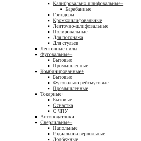
Калибровально-шлифовальные
+
Барабанные
Гриндеры
Кромкошлифовальные
Ленточно-шлифовальные
Полировальные
Для погонажа
Для стульев
Ленточные пилы
Фуговальные
+
Бытовые
Промышленные
Комбинированные
+
Бытовые
Фуговально рейсмусовые
Промышленные
Токарные
+
Бытовые
Оснастка
С ЧПУ
Автоподатчики
Сверлильные
+
Напольные
Радиально-сверлильные
Долбежные