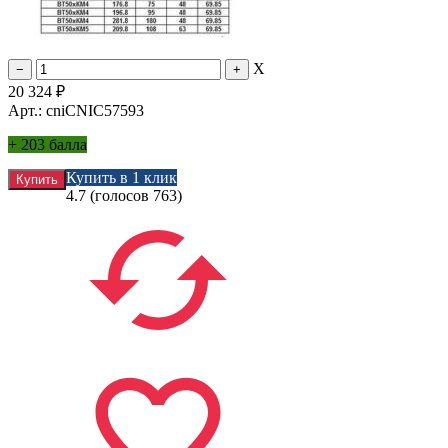
X
20 324
₽
Арт.: cniCNIC57593
+
203 балла
Купить в 1 клик
4.7
(голосов
763
)