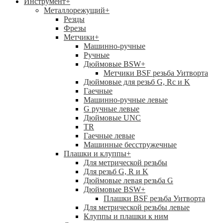
Инструмент
+
Металлорежущий
+
Резцы
Фрезы
Метчики
+
Машинно-ручные
Ручные
Дюймовые BSW
+
Метчики BSF резьба Уитворта
Дюймовые для резьб G, Rc и K
Гаечные
Машинно-ручные левые
G ручные левые
Дюймовые UNC
TR
Гаечные левые
Машинные бесстружечные
Плашки и клуппы
+
Для метрической резьбы
Для резьб G, R и K
Дюймовые левая резьба G
Дюймовые BSW
+
Плашки BSF резьба Уитворта
Для метрической резьбы левые
Клуппы и плашки к ним