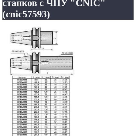
станков с ЧПУ "CNIC"
(cnic57593)