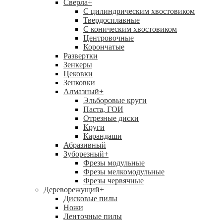
Сверла
+
С цилиндрическим хвостовиком
Твердосплавные
С коническим хвостовиком
Центровочные
Корончатые
Развертки
Зенкеры
Цековки
Зенковки
Алмазный
+
Эльборовые круги
Паста, ГОИ
Отрезные диски
Круги
Карандаши
Абразивный
Зуборезный
+
Фрезы модульные
Фрезы мелкомодульные
Фрезы червячные
Дереворежущий
+
Дисковые пилы
Ножи
Ленточные пилы