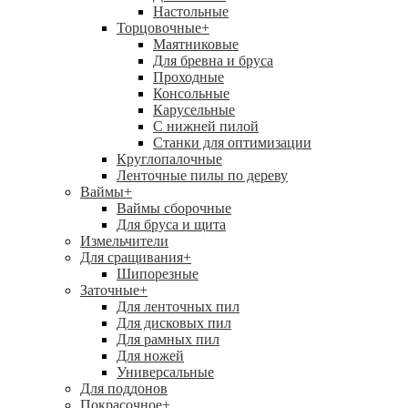
Настольные
Торцовочные
+
Маятниковые
Для бревна и бруса
Проходные
Консольные
Карусельные
С нижней пилой
Станки для оптимизации
Круглопалочные
Ленточные пилы по дереву
Ваймы
+
Ваймы сборочные
Для бруса и щита
Измельчители
Для сращивания
+
Шипорезные
Заточные
+
Для ленточных пил
Для дисковых пил
Для рамных пил
Для ножей
Универсальные
Для поддонов
Покрасочное
+