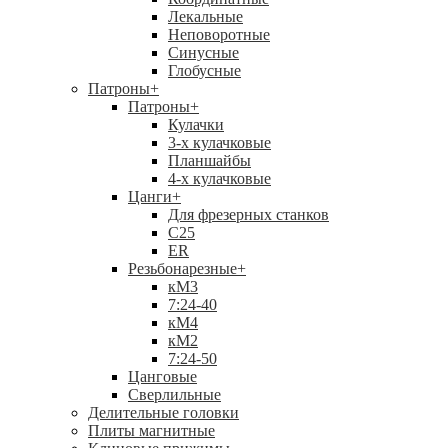
Лекальные
Неповоротные
Синусные
Глобусные
Патроны
+
Патроны
+
Кулачки
3-х кулачковые
Планшайбы
4-х кулачковые
Цанги
+
Для фрезерных станков
С25
ER
Резьбонарезные
+
кМ3
7:24-40
кМ4
кМ2
7:24-50
Цанговые
Сверлильные
Делительные головки
Плиты магнитные