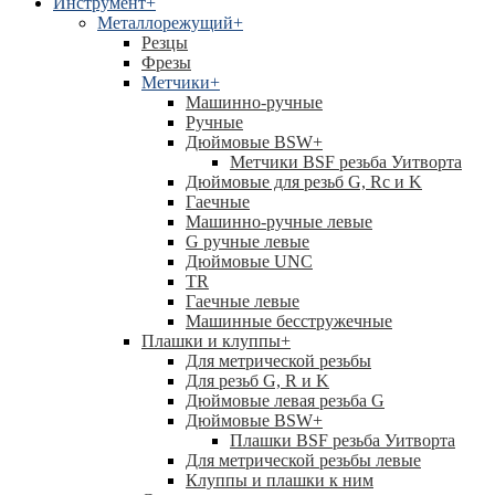
Инструмент
+
Металлорежущий
+
Резцы
Фрезы
Метчики
+
Машинно-ручные
Ручные
Дюймовые BSW
+
Метчики BSF резьба Уитворта
Дюймовые для резьб G, Rc и K
Гаечные
Машинно-ручные левые
G ручные левые
Дюймовые UNC
TR
Гаечные левые
Машинные бесстружечные
Плашки и клуппы
+
Для метрической резьбы
Для резьб G, R и K
Дюймовые левая резьба G
Дюймовые BSW
+
Плашки BSF резьба Уитворта
Для метрической резьбы левые
Клуппы и плашки к ним