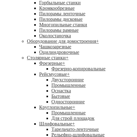
Горбыльные станки
Кромкообрезные
Пилорамы ленточные
Пилорамы дисковые
Многопильные станки
Пилорамы рамные
Околостаночка
Оборудование для домостроения
+
Чашкозарезные
Оцилиндровочные
Столярные станки
+
Фрезерные
+
Фрезерно-копировальные
Рейсмусовые
+
Двухсторонние
Промышленные
Оснастка
Бытовые
Односторонние
Круглопильные
+
Промышленные
Для строй площадок
Шлифовальные
+
Тарельчато-ленточные
Рельефно-шлифовальные