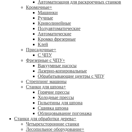
Автоматизация для раскроечных станков
Кромочные
+
Машинки
Ручные
Криволинейные
Полуавтоматические
Автоматические
Кромко фрезерные
Клей
Присадочные
+
С ЧПУ
Фрезерные с ЧПУ
+
Вакуумные насосы
Лазерно-копировальные
Обрабатывающие центры с ЧПУ
Стреппинг машины
Станки для шпона
+
Горячие прессы
Холодные прессы
Гильотины для шпона
Сшивка шпона
Облицовывание погонажа
Станки для обработки дерева
+
Четырехсторонние станки
Лесопильное оборудование
+