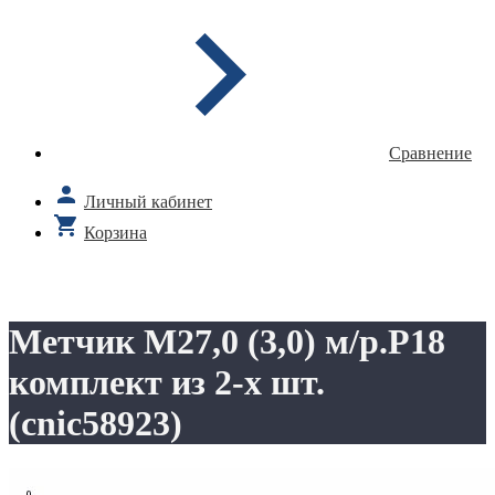
Сравнение
Личный кабинет
Корзина
Метчик М27,0 (3,0) м/р.Р18
комплект из 2-х шт.
(cnic58923)