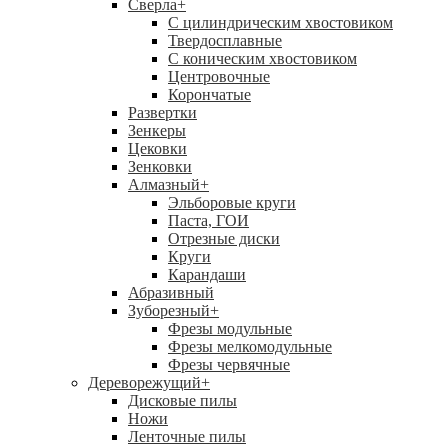
Сверла
+
С цилиндрическим хвостовиком
Твердосплавные
С коническим хвостовиком
Центровочные
Корончатые
Развертки
Зенкеры
Цековки
Зенковки
Алмазный
+
Эльборовые круги
Паста, ГОИ
Отрезные диски
Круги
Карандаши
Абразивный
Зуборезный
+
Фрезы модульные
Фрезы мелкомодульные
Фрезы червячные
Дереворежущий
+
Дисковые пилы
Ножи
Ленточные пилы