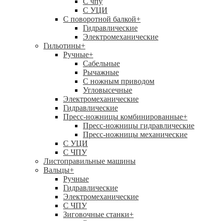
C чпу
С УЦИ
С поворотной балкой
+
Гидравлические
Электромеханические
Гильотины
+
Ручные
+
Сабельные
Рычажные
С ножным приводом
Угловысечные
Электромеханические
Гидравлические
Пресс-ножницы комбинированные
+
Пресс-ножницы гидравлические
Пресс-ножницы механические
С УЦИ
С ЧПУ
Листоправильные машины
Вальцы
+
Ручные
Гидравлические
Электромеханические
С ЧПУ
Зиговочные станки
+