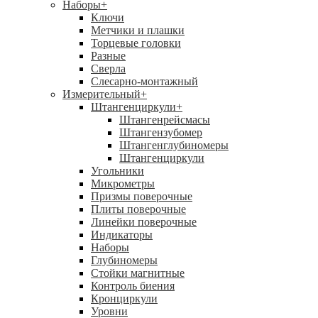
Наборы
+
Ключи
Метчики и плашки
Торцевые головки
Разные
Сверла
Слесарно-монтажный
Измерительный
+
Штангенциркули
+
Штангенрейсмасы
Штангензубомер
Штангенглубиномеры
Штангенциркули
Угольники
Микрометры
Призмы поверочные
Плиты поверочные
Линейки поверочные
Индикаторы
Наборы
Глубиномеры
Стойки магнитные
Контроль биения
Кронциркули
Уровни