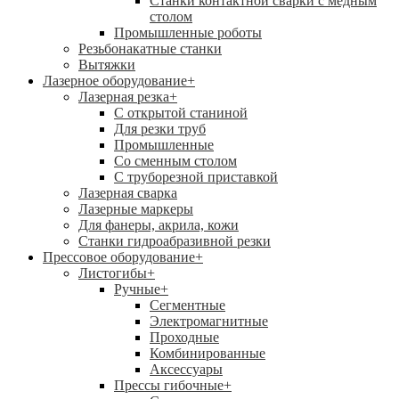
Станки контактной сварки с медным
столом
Промышленные роботы
Резьбонакатные станки
Вытяжки
Лазерное оборудование
+
Лазерная резка
+
С открытой станиной
Для резки труб
Промышленные
Со сменным столом
С труборезной приставкой
Лазерная сварка
Лазерные маркеры
Для фанеры, акрила, кожи
Станки гидроабразивной резки
Прессовое оборудование
+
Листогибы
+
Ручные
+
Сегментные
Электромагнитные
Проходные
Комбинированные
Аксессуары
Прессы гибочные
+