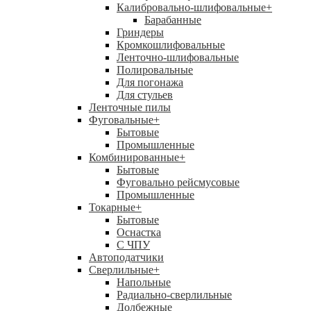
Калибровально-шлифовальные
+
Барабанные
Гриндеры
Кромкошлифовальные
Ленточно-шлифовальные
Полировальные
Для погонажа
Для стульев
Ленточные пилы
Фуговальные
+
Бытовые
Промышленные
Комбинированные
+
Бытовые
Фуговально рейсмусовые
Промышленные
Токарные
+
Бытовые
Оснастка
С ЧПУ
Автоподатчики
Сверлильные
+
Напольные
Радиально-сверлильные
Долбежные