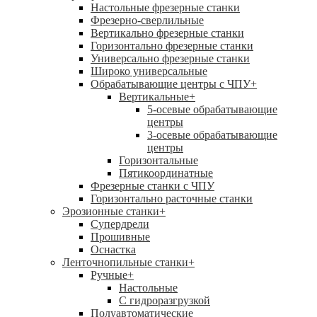
Настольные фрезерные станки
Фрезерно-сверлильные
Вертикально фрезерные станки
Горизонтально фрезерные станки
Универсально фрезерные станки
Широко универсальные
Обрабатывающие центры с ЧПУ
+
Вертикальные
+
5-осевые обрабатывающие
центры
3-осевые обрабатывающие
центры
Горизонтальные
Пятикоординатные
Фрезерные станки с ЧПУ
Горизонтально расточные станки
Эрозионные станки
+
Супердрели
Прошивные
Оснастка
Ленточнопильные станки
+
Ручные
+
Настольные
С гидроразгрузкой
Полуавтоматические