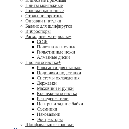
Клиновые прижимы
Плиты монтажные
Головки расточные
Столы поворотные
Оправки и втулки
Баланс для шлифкругов
Виброопоры
Расходные материалы
+
СОЖ
Полотна ленточные
Гильотинные ножи
Алмазные диски
Прочая оснастка
+
Рольганги для станков
Подставки под станки
Системы охлаждения
Державки
Маховики и ручки
Крепежная оснастка
Резцедержатели
Центры и задние бабки
Съемники
Наковальни
Экстракторы
Шлифовальные головки