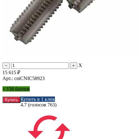
X
15 615
₽
Арт.: cniCNIC58923
+
156 баллов
Купить в 1 клик
4.7
(голосов
763
)