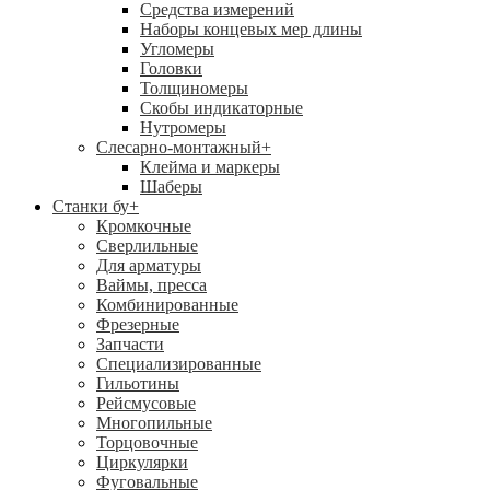
Средства измерений
Наборы концевых мер длины
Угломеры
Головки
Толщиномеры
Скобы индикаторные
Нутромеры
Слесарно-монтажный
+
Клейма и маркеры
Шаберы
Станки бу
+
Кромкочные
Сверлильные
Для арматуры
Ваймы, пресса
Комбинированные
Фрезерные
Запчасти
Специализированные
Гильотины
Рейсмусовые
Многопильные
Торцовочные
Циркулярки
Фуговальные