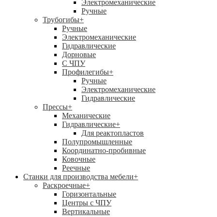
Электромеханические
Ручные
Трубогибы
+
Ручные
Электромеханические
Гидравлические
Дорновые
С ЧПУ
Профилегибы
+
Ручные
Электромеханические
Гидравлические
Прессы
+
Механические
Гидравлические
+
Для реактопластов
Полупромышленные
Координатно-пробивные
Ковочные
Реечные
Станки для производства мебели
+
Раскроечные
+
Горизонтальные
Центры с ЧПУ
Вертикальные