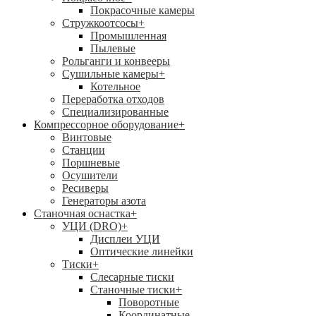
Покрасочные камеры
Стружкоотсосы
+
Промышленная
Пылевые
Рольганги и конвееры
Сушильные камеры
+
Котельное
Переработка отходов
Специализированные
Компрессорное оборудование
+
Винтовые
Станции
Поршневые
Осушители
Ресиверы
Генераторы азота
Станочная оснастка
+
УЦИ (DRO)
+
Дисплеи УЦИ
Оптические линейки
Тиски
+
Слесарные тиски
Станочные тиски
+
Поворотные
Координатные