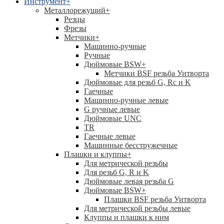
Инструмент
+
Металлорежущий
+
Резцы
Фрезы
Метчики
+
Машинно-ручные
Ручные
Дюймовые BSW
+
Метчики BSF резьба Уитворта
Дюймовые для резьб G, Rc и K
Гаечные
Машинно-ручные левые
G ручные левые
Дюймовые UNC
TR
Гаечные левые
Машинные бесстружечные
Плашки и клуппы
+
Для метрической резьбы
Для резьб G, R и K
Дюймовые левая резьба G
Дюймовые BSW
+
Плашки BSF резьба Уитворта
Для метрической резьбы левые
Клуппы и плашки к ним