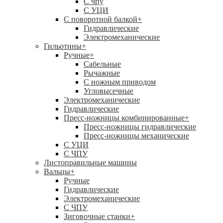
C чпу
С УЦИ
С поворотной балкой
+
Гидравлические
Электромеханические
Гильотины
+
Ручные
+
Сабельные
Рычажные
С ножным приводом
Угловысечные
Электромеханические
Гидравлические
Пресс-ножницы комбинированные
+
Пресс-ножницы гидравлические
Пресс-ножницы механические
С УЦИ
С ЧПУ
Листоправильные машины
Вальцы
+
Ручные
Гидравлические
Электромеханические
С ЧПУ
Зиговочные станки
+