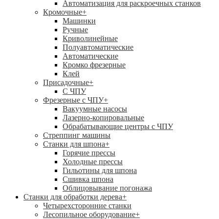
Автоматизация для раскроечных станков
Кромочные
+
Машинки
Ручные
Криволинейные
Полуавтоматические
Автоматические
Кромко фрезерные
Клей
Присадочные
+
С ЧПУ
Фрезерные с ЧПУ
+
Вакуумные насосы
Лазерно-копировальные
Обрабатывающие центры с ЧПУ
Стреппинг машины
Станки для шпона
+
Горячие прессы
Холодные прессы
Гильотины для шпона
Сшивка шпона
Облицовывание погонажа
Станки для обработки дерева
+
Четырехсторонние станки
Лесопильное оборудование
+