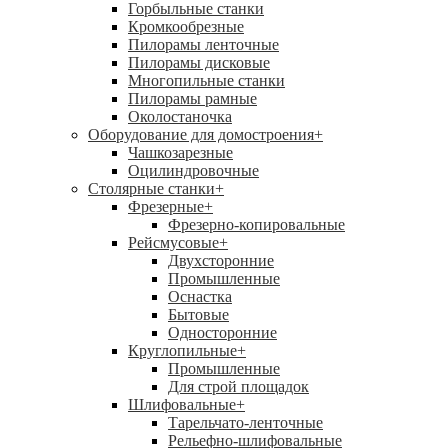
Горбыльные станки
Кромкообрезные
Пилорамы ленточные
Пилорамы дисковые
Многопильные станки
Пилорамы рамные
Околостаночка
Оборудование для домостроения
+
Чашкозарезные
Оцилиндровочные
Столярные станки
+
Фрезерные
+
Фрезерно-копировальные
Рейсмусовые
+
Двухсторонние
Промышленные
Оснастка
Бытовые
Односторонние
Круглопильные
+
Промышленные
Для строй площадок
Шлифовальные
+
Тарельчато-ленточные
Рельефно-шлифовальные