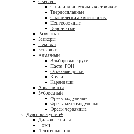
Сверла
+
С цилиндрическим хвостовиком
Твердосплавные
С коническим хвостовиком
Центровочные
Корончатые
Развертки
Зенкеры
Цековки
Зенковки
Алмазный
+
Эльборовые круги
Паста, ГОИ
Отрезные диски
Круги
Карандаши
Абразивный
Зуборезный
+
Фрезы модульные
Фрезы мелкомодульные
Фрезы червячные
Дереворежущий
+
Дисковые пилы
Ножи
Ленточные пилы