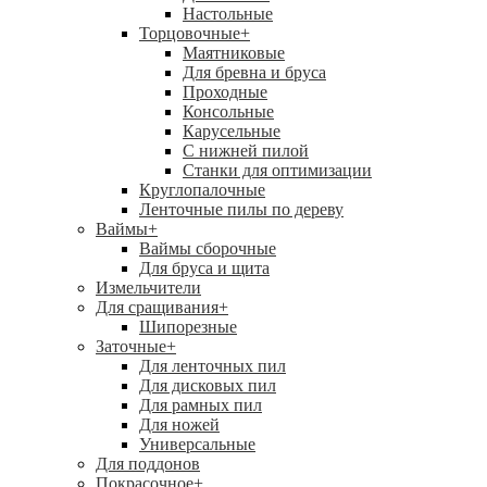
Настольные
Торцовочные
+
Маятниковые
Для бревна и бруса
Проходные
Консольные
Карусельные
С нижней пилой
Станки для оптимизации
Круглопалочные
Ленточные пилы по дереву
Ваймы
+
Ваймы сборочные
Для бруса и щита
Измельчители
Для сращивания
+
Шипорезные
Заточные
+
Для ленточных пил
Для дисковых пил
Для рамных пил
Для ножей
Универсальные
Для поддонов
Покрасочное
+