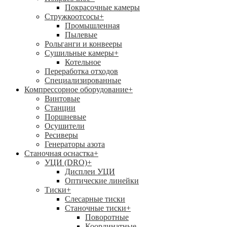
Покрасочные камеры
Стружкоотсосы
+
Промышленная
Пылевые
Рольганги и конвееры
Сушильные камеры
+
Котельное
Переработка отходов
Специализированные
Компрессорное оборудование
+
Винтовые
Станции
Поршневые
Осушители
Ресиверы
Генераторы азота
Станочная оснастка
+
УЦИ (DRO)
+
Дисплеи УЦИ
Оптические линейки
Тиски
+
Слесарные тиски
Станочные тиски
+
Поворотные
Координатные