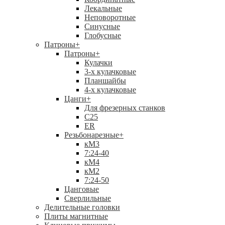
Лекальные
Неповоротные
Синусные
Глобусные
Патроны
+
Патроны
+
Кулачки
3-х кулачковые
Планшайбы
4-х кулачковые
Цанги
+
Для фрезерных станков
С25
ER
Резьбонарезные
+
кМ3
7:24-40
кМ4
кМ2
7:24-50
Цанговые
Сверлильные
Делительные головки
Плиты магнитные