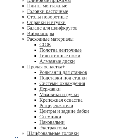
Клиновые прижимы
Плиты монтажные
Головки расточные
Столы поворотные
Оправки и втулки
Баланс для шлифкругов
Виброопоры
Расходные материалы
+
СОЖ
Полотна ленточные
Гильотинные ножи
Алмазные диски
Прочая оснастка
+
Рольганги для станков
Подставки под станки
Системы охлаждения
Державки
Маховики и ручки
Крепежная оснастка
Резцедержатели
Центры и задние бабки
Съемники
Наковальни
Экстракторы
Шлифовальные головки