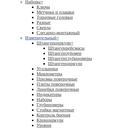
Наборы
+
Ключи
Метчики и плашки
Торцевые головки
Разные
Сверла
Слесарно-монтажный
Измерительный
+
Штангенциркули
+
Штангенрейсмасы
Штангензубомер
Штангенглубиномеры
Штангенциркули
Угольники
Микрометры
Призмы поверочные
Плиты поверочные
Линейки поверочные
Индикаторы
Наборы
Глубиномеры
Стойки магнитные
Контроль биения
Кронциркули
Уровни