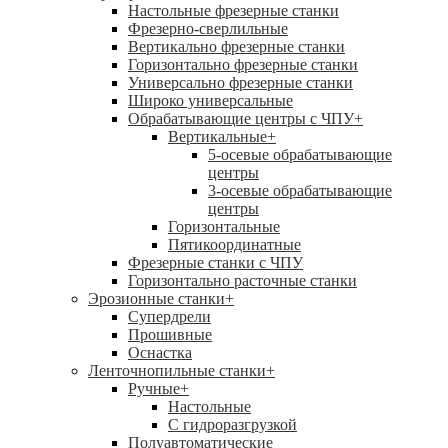
Настольные фрезерные станки
Фрезерно-сверлильные
Вертикально фрезерные станки
Горизонтально фрезерные станки
Универсально фрезерные станки
Широко универсальные
Обрабатывающие центры с ЧПУ
+
Вертикальные
+
5-осевые обрабатывающие
центры
3-осевые обрабатывающие
центры
Горизонтальные
Пятикоординатные
Фрезерные станки с ЧПУ
Горизонтально расточные станки
Эрозионные станки
+
Супердрели
Прошивные
Оснастка
Ленточнопильные станки
+
Ручные
+
Настольные
С гидроразгрузкой
Полуавтоматические