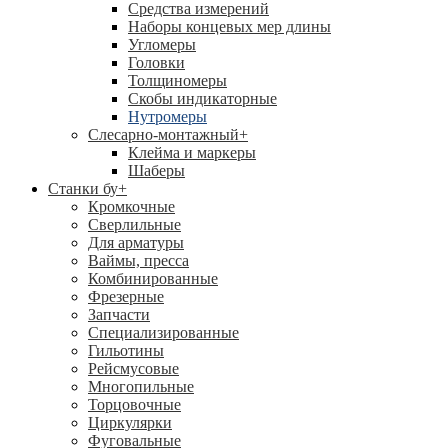
Средства измерений
Наборы концевых мер длины
Угломеры
Головки
Толщиномеры
Скобы индикаторные
Нутромеры
Слесарно-монтажный
+
Клейма и маркеры
Шаберы
Станки бу
+
Кромкочные
Сверлильные
Для арматуры
Ваймы, пресса
Комбинированные
Фрезерные
Запчасти
Специализированные
Гильотины
Рейсмусовые
Многопильные
Торцовочные
Циркулярки
Фуговальные