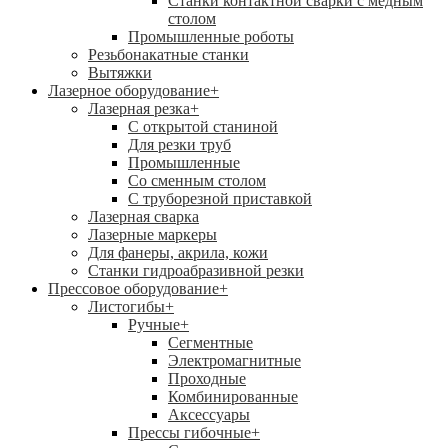
Станки контактной сварки с медным
столом
Промышленные роботы
Резьбонакатные станки
Вытяжки
Лазерное оборудование
+
Лазерная резка
+
С открытой станиной
Для резки труб
Промышленные
Со сменным столом
С труборезной приставкой
Лазерная сварка
Лазерные маркеры
Для фанеры, акрила, кожи
Станки гидроабразивной резки
Прессовое оборудование
+
Листогибы
+
Ручные
+
Сегментные
Электромагнитные
Проходные
Комбинированные
Аксессуары
Прессы гибочные
+