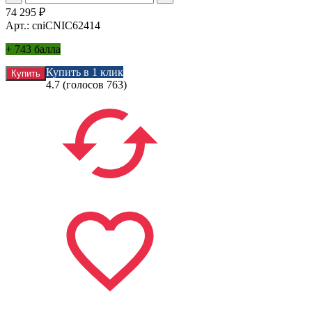
74 295
₽
Арт.: cniCNIC62414
+
743 балла
Купить в 1 клик
4.7
(голосов
763
)