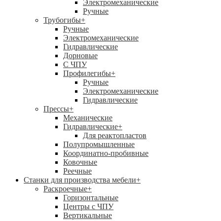
Электромеханические
Ручные
Трубогибы
+
Ручные
Электромеханические
Гидравлические
Дорновые
С ЧПУ
Профилегибы
+
Ручные
Электромеханические
Гидравлические
Прессы
+
Механические
Гидравлические
+
Для реактопластов
Полупромышленные
Координатно-пробивные
Ковочные
Реечные
Станки для производства мебели
+
Раскроечные
+
Горизонтальные
Центры с ЧПУ
Вертикальные