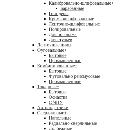
Калибровально-шлифовальные
+
Барабанные
Гриндеры
Кромкошлифовальные
Ленточно-шлифовальные
Полировальные
Для погонажа
Для стульев
Ленточные пилы
Фуговальные
+
Бытовые
Промышленные
Комбинированные
+
Бытовые
Фуговально рейсмусовые
Промышленные
Токарные
+
Бытовые
Оснастка
С ЧПУ
Автоподатчики
Сверлильные
+
Напольные
Радиально-сверлильные
Долбежные