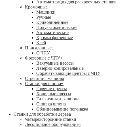
Автоматизация для раскроечных станков
Кромочные
+
Машинки
Ручные
Криволинейные
Полуавтоматические
Автоматические
Кромко фрезерные
Клей
Присадочные
+
С ЧПУ
Фрезерные с ЧПУ
+
Вакуумные насосы
Лазерно-копировальные
Обрабатывающие центры с ЧПУ
Стреппинг машины
Станки для шпона
+
Горячие прессы
Холодные прессы
Гильотины для шпона
Сшивка шпона
Облицовывание погонажа
Станки для обработки дерева
+
Четырехсторонние станки
Лесопильное оборудование
+