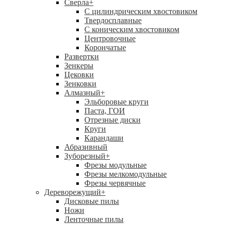
Сверла
+
С цилиндрическим хвостовиком
Твердосплавные
С коническим хвостовиком
Центровочные
Корончатые
Развертки
Зенкеры
Цековки
Зенковки
Алмазный
+
Эльборовые круги
Паста, ГОИ
Отрезные диски
Круги
Карандаши
Абразивный
Зуборезный
+
Фрезы модульные
Фрезы мелкомодульные
Фрезы червячные
Дереворежущий
+
Дисковые пилы
Ножи
Ленточные пилы