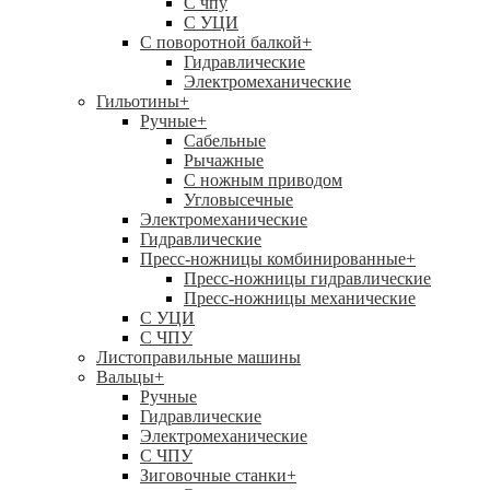
C чпу
С УЦИ
С поворотной балкой
+
Гидравлические
Электромеханические
Гильотины
+
Ручные
+
Сабельные
Рычажные
С ножным приводом
Угловысечные
Электромеханические
Гидравлические
Пресс-ножницы комбинированные
+
Пресс-ножницы гидравлические
Пресс-ножницы механические
С УЦИ
С ЧПУ
Листоправильные машины
Вальцы
+
Ручные
Гидравлические
Электромеханические
С ЧПУ
Зиговочные станки
+