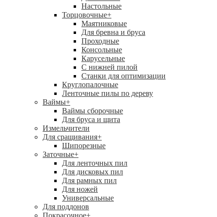
Настольные
Торцовочные
+
Маятниковые
Для бревна и бруса
Проходные
Консольные
Карусельные
С нижней пилой
Станки для оптимизации
Круглопалочные
Ленточные пилы по дереву
Ваймы
+
Ваймы сборочные
Для бруса и щита
Измельчители
Для сращивания
+
Шипорезные
Заточные
+
Для ленточных пил
Для дисковых пил
Для рамных пил
Для ножей
Универсальные
Для поддонов
Покрасочное
+