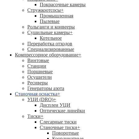
Покрасочные камеры
Стружкоотсосы
+
Промышленная
Пылевые
Рольганги и конвееры
Сушильные камеры
+
Котельное
Переработка отходов
Специализированные
Компрессорное оборудование
+
Винтовые
Станции
Поршневые
Осушители
Ресиверы
Генераторы азота
Станочная оснастка
+
УЦИ (DRO)
+
Дисплеи УЦИ
Оптические линейки
Тиски
+
Слесарные тиски
Станочные тиски
+
Поворотные
Координатные