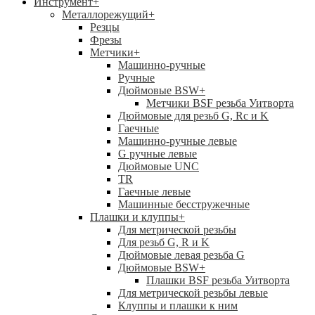
Инструмент
+
Металлорежущий
+
Резцы
Фрезы
Метчики
+
Машинно-ручные
Ручные
Дюймовые BSW
+
Метчики BSF резьба Уитворта
Дюймовые для резьб G, Rc и K
Гаечные
Машинно-ручные левые
G ручные левые
Дюймовые UNC
TR
Гаечные левые
Машинные бесстружечные
Плашки и клуппы
+
Для метрической резьбы
Для резьб G, R и K
Дюймовые левая резьба G
Дюймовые BSW
+
Плашки BSF резьба Уитворта
Для метрической резьбы левые
Клуппы и плашки к ним