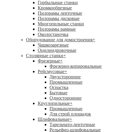
Горбыльные станки
Кромкообрезные
Пилорамы ленточные
Пилорамы дисковые
Многопильные станки
Пилорамы рамные
Околостаночка
Оборудование для домостроения
+
Чашкозарезные
Оцилиндровочные
Столярные станки
+
Фрезерные
+
Фрезерно-копировальные
Рейсмусовые
+
Двухсторонние
Промышленные
Оснастка
Бытовые
Односторонние
Круглопильные
+
Промышленные
Для строй площадок
Шлифовальные
+
Тарельчато-ленточные
Рельефно-шлифовальные