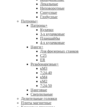
Лекальные
Неповоротные
Синусные
Глобусные
Патроны
+
Патроны
+
Кулачки
3-х кулачковые
Планшайбы
4-х кулачковые
Цанги
+
Для фрезерных станков
С25
ER
Резьбонарезные
+
кМ3
7:24-40
кМ4
кМ2
7:24-50
Цанговые
Сверлильные
Делительные головки
Плиты магнитные