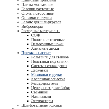
Клиновые прижимы
Плиты монтажные
Головки расточные
Столы поворотные
Оправки и втулки
Баланс для шлифкругов
Виброопоры
Расходные материалы
+
СОЖ
Полотна ленточные
Гильотинные ножи
Алмазные диски
Прочая оснастка
+
Рольганги для станков
Подставки под станки
Системы охлаждения
Державки
Маховики и ручки
Крепежная оснастка
Резцедержатели
Центры и задние бабки
Съемники
Наковальни
Экстракторы
Шлифовальные головки