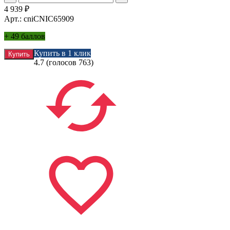
4 939
₽
Арт.: cniCNIC65909
+
49 баллов
Купить в 1 клик
4.7
(голосов
763
)