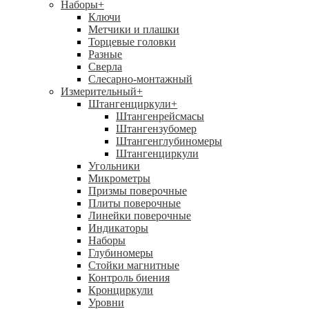
Наборы
+
Ключи
Метчики и плашки
Торцевые головки
Разные
Сверла
Слесарно-монтажный
Измерительный
+
Штангенциркули
+
Штангенрейсмасы
Штангензубомер
Штангенглубиномеры
Штангенциркули
Угольники
Микрометры
Призмы поверочные
Плиты поверочные
Линейки поверочные
Индикаторы
Наборы
Глубиномеры
Стойки магнитные
Контроль биения
Кронциркули
Уровни