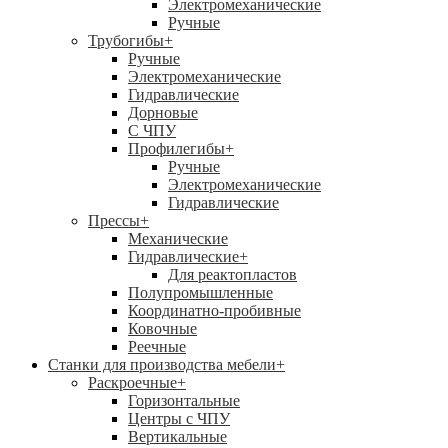
Электромеханические
Ручные
Трубогибы
+
Ручные
Электромеханические
Гидравлические
Дорновые
С ЧПУ
Профилегибы
+
Ручные
Электромеханические
Гидравлические
Прессы
+
Механические
Гидравлические
+
Для реактопластов
Полупромышленные
Координатно-пробивные
Ковочные
Реечные
Станки для производства мебели
+
Раскроечные
+
Горизонтальные
Центры с ЧПУ
Вертикальные