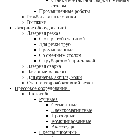
Станки контактной сварки с медным
столом
Промышленные роботы
Резьбонакатные станки
Вытяжки
Лазерное оборудование
+
Лазерная резка
+
С открытой станиной
Для резки труб
Промышленные
Со сменным столом
С труборезной приставкой
Лазерная сварка
Лазерные маркеры
Для фанеры, акрила, кожи
Станки гидроабразивной резки
Прессовое оборудование
+
Листогибы
+
Ручные
+
Сегментные
Электромагнитные
Проходные
Комбинированные
Аксессуары
Прессы гибочные
+