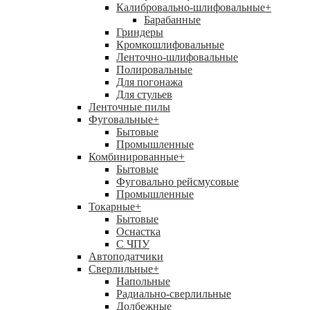
Калибровально-шлифовальные
+
Барабанные
Гриндеры
Кромкошлифовальные
Ленточно-шлифовальные
Полировальные
Для погонажа
Для стульев
Ленточные пилы
Фуговальные
+
Бытовые
Промышленные
Комбинированные
+
Бытовые
Фуговально рейсмусовые
Промышленные
Токарные
+
Бытовые
Оснастка
С ЧПУ
Автоподатчики
Сверлильные
+
Напольные
Радиально-сверлильные
Долбежные