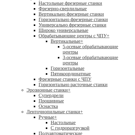
Настольные фрезерные станки
Фрезерно-сверлильные
Вертикально фрезерные станки
Горизонтально фрезерные станки
Универсально фрезерные станки
Широко универсальные
Обрабатывающие центры с ЧПУ
+
Вертикальные
+
5-осевые обрабатывающие
центры
3-осевые обрабатывающие
центры
Горизонтальные
Пятикоординатные
Фрезерные станки с ЧПУ
Горизонтально расточные станки
Эрозионные станки
+
Супердрели
Прошивные
Оснастка
Ленточнопильные станки
+
Ручные
+
Настольные
С гидроразгрузкой
Полуавтоматические