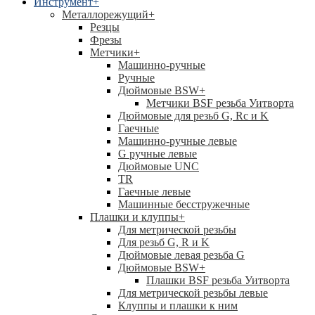
Инструмент
+
Металлорежущий
+
Резцы
Фрезы
Метчики
+
Машинно-ручные
Ручные
Дюймовые BSW
+
Метчики BSF резьба Уитворта
Дюймовые для резьб G, Rc и K
Гаечные
Машинно-ручные левые
G ручные левые
Дюймовые UNC
TR
Гаечные левые
Машинные бесстружечные
Плашки и клуппы
+
Для метрической резьбы
Для резьб G, R и K
Дюймовые левая резьба G
Дюймовые BSW
+
Плашки BSF резьба Уитворта
Для метрической резьбы левые
Клуппы и плашки к ним