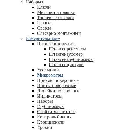
Наборы
+
Ключи
Метчики и плашки
Торцевые головки
Разные
Сверла
Слесарно-монтажный
Измерительный
+
Штангенциркули
+
Штангенрейсмасы
Штангензубомер
Штангенглубиномеры
Штангенциркули
Угольники
Микрометры
Призмы поверочные
Плиты поверочные
Линейки поверочные
Индикаторы
Наборы
Глубиномеры
Стойки магнитные
Контроль биения
Кронциркули
Уровни