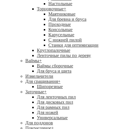
Настольные
Торцовочные
+
Маятниковые
Для бревна и бруса
Проходные
Консольные
Карусельные
С нижней пилой
Станки для оптимизации
Круглопалочные
Ленточные пилы по дереву
Ваймы
+
Ваймы сборочные
Для бруса и щита
Измельчители
Для сращивания
+
Шипорезные
Заточные
+
Для ленточных пил
Для дисковых пил
Для рамных пил
Для ножей
Универсальные
Для поддонов
Покрасочное
+