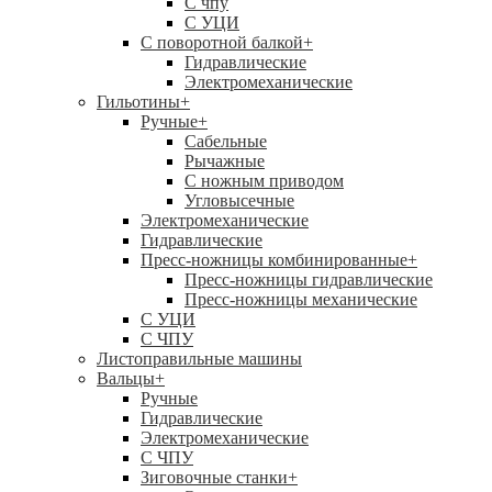
C чпу
С УЦИ
С поворотной балкой
+
Гидравлические
Электромеханические
Гильотины
+
Ручные
+
Сабельные
Рычажные
С ножным приводом
Угловысечные
Электромеханические
Гидравлические
Пресс-ножницы комбинированные
+
Пресс-ножницы гидравлические
Пресс-ножницы механические
С УЦИ
С ЧПУ
Листоправильные машины
Вальцы
+
Ручные
Гидравлические
Электромеханические
С ЧПУ
Зиговочные станки
+