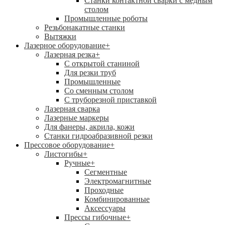
Станки контактной сварки с медным
столом
Промышленные роботы
Резьбонакатные станки
Вытяжки
Лазерное оборудование
+
Лазерная резка
+
С открытой станиной
Для резки труб
Промышленные
Со сменным столом
С труборезной приставкой
Лазерная сварка
Лазерные маркеры
Для фанеры, акрила, кожи
Станки гидроабразивной резки
Прессовое оборудование
+
Листогибы
+
Ручные
+
Сегментные
Электромагнитные
Проходные
Комбинированные
Аксессуары
Прессы гибочные
+