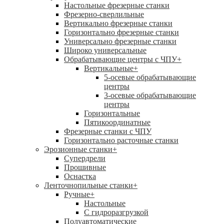
Настольные фрезерные станки
Фрезерно-сверлильные
Вертикально фрезерные станки
Горизонтально фрезерные станки
Универсально фрезерные станки
Широко универсальные
Обрабатывающие центры с ЧПУ
+
Вертикальные
+
5-осевые обрабатывающие
центры
3-осевые обрабатывающие
центры
Горизонтальные
Пятикоординатные
Фрезерные станки с ЧПУ
Горизонтально расточные станки
Эрозионные станки
+
Супердрели
Прошивные
Оснастка
Ленточнопильные станки
+
Ручные
+
Настольные
С гидроразгрузкой
Полуавтоматические