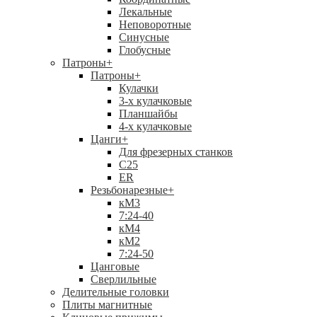
Лекальные
Неповоротные
Синусные
Глобусные
Патроны
+
Патроны
+
Кулачки
3-х кулачковые
Планшайбы
4-х кулачковые
Цанги
+
Для фрезерных станков
С25
ER
Резьбонарезные
+
кМ3
7:24-40
кМ4
кМ2
7:24-50
Цанговые
Сверлильные
Делительные головки
Плиты магнитные