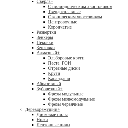
Сверла
+
С цилиндрическим хвостовиком
Твердосплавные
С коническим хвостовиком
Центровочные
Корончатые
Развертки
Зенкеры
Цековки
Зенковки
Алмазный
+
Эльборовые круги
Паста, ГОИ
Отрезные диски
Круги
Карандаши
Абразивный
Зуборезный
+
Фрезы модульные
Фрезы мелкомодульные
Фрезы червячные
Дереворежущий
+
Дисковые пилы
Ножи
Ленточные пилы