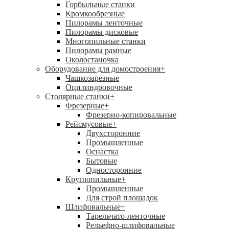
Горбыльные станки
Кромкообрезные
Пилорамы ленточные
Пилорамы дисковые
Многопильные станки
Пилорамы рамные
Околостаночка
Оборудование для домостроения
+
Чашкозарезные
Оцилиндровочные
Столярные станки
+
Фрезерные
+
Фрезерно-копировальные
Рейсмусовые
+
Двухсторонние
Промышленные
Оснастка
Бытовые
Односторонние
Круглопильные
+
Промышленные
Для строй площадок
Шлифовальные
+
Тарельчато-ленточные
Рельефно-шлифовальные