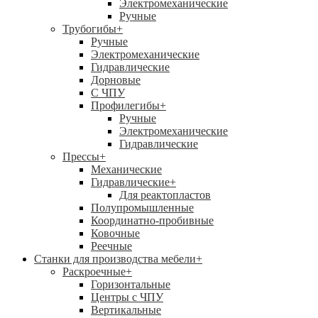
Электромеханические
Ручные
Трубогибы
+
Ручные
Электромеханические
Гидравлические
Дорновые
С ЧПУ
Профилегибы
+
Ручные
Электромеханические
Гидравлические
Прессы
+
Механические
Гидравлические
+
Для реактопластов
Полупромышленные
Координатно-пробивные
Ковочные
Реечные
Станки для производства мебели
+
Раскроечные
+
Горизонтальные
Центры с ЧПУ
Вертикальные