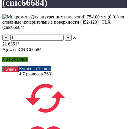
(cnic66684)
X
21 635
₽
Арт.: cniCNIC66684
+
216 баллов
Купить в 1 клик
4.7
(голосов
763
)