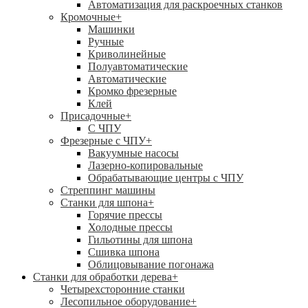
Автоматизация для раскроечных станков
Кромочные
+
Машинки
Ручные
Криволинейные
Полуавтоматические
Автоматические
Кромко фрезерные
Клей
Присадочные
+
С ЧПУ
Фрезерные с ЧПУ
+
Вакуумные насосы
Лазерно-копировальные
Обрабатывающие центры с ЧПУ
Стреппинг машины
Станки для шпона
+
Горячие прессы
Холодные прессы
Гильотины для шпона
Сшивка шпона
Облицовывание погонажа
Станки для обработки дерева
+
Четырехсторонние станки
Лесопильное оборудование
+