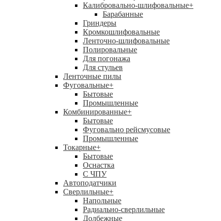
Калибровально-шлифовальные
+
Барабанные
Гриндеры
Кромкошлифовальные
Ленточно-шлифовальные
Полировальные
Для погонажа
Для стульев
Ленточные пилы
Фуговальные
+
Бытовые
Промышленные
Комбинированные
+
Бытовые
Фуговально рейсмусовые
Промышленные
Токарные
+
Бытовые
Оснастка
С ЧПУ
Автоподатчики
Сверлильные
+
Напольные
Радиально-сверлильные
Долбежные