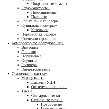
Покрасочные камеры
Стружкоотсосы
+
Промышленная
Пылевые
Рольганги и конвееры
Сушильные камеры
+
Котельное
Переработка отходов
Специализированные
Компрессорное оборудование
+
Винтовые
Станции
Поршневые
Осушители
Ресиверы
Генераторы азота
Станочная оснастка
+
УЦИ (DRO)
+
Дисплеи УЦИ
Оптические линейки
Тиски
+
Слесарные тиски
Станочные тиски
+
Поворотные
Координатные