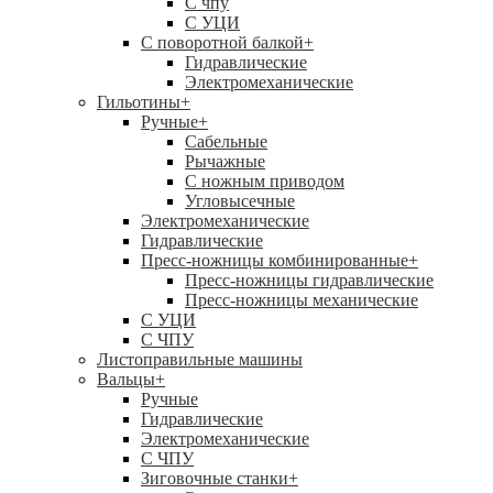
C чпу
С УЦИ
С поворотной балкой
+
Гидравлические
Электромеханические
Гильотины
+
Ручные
+
Сабельные
Рычажные
С ножным приводом
Угловысечные
Электромеханические
Гидравлические
Пресс-ножницы комбинированные
+
Пресс-ножницы гидравлические
Пресс-ножницы механические
С УЦИ
С ЧПУ
Листоправильные машины
Вальцы
+
Ручные
Гидравлические
Электромеханические
С ЧПУ
Зиговочные станки
+