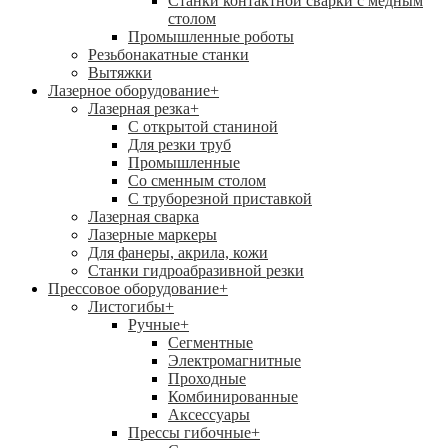
Станки контактной сварки с медным
столом
Промышленные роботы
Резьбонакатные станки
Вытяжки
Лазерное оборудование
+
Лазерная резка
+
С открытой станиной
Для резки труб
Промышленные
Со сменным столом
С труборезной приставкой
Лазерная сварка
Лазерные маркеры
Для фанеры, акрила, кожи
Станки гидроабразивной резки
Прессовое оборудование
+
Листогибы
+
Ручные
+
Сегментные
Электромагнитные
Проходные
Комбинированные
Аксессуары
Прессы гибочные
+