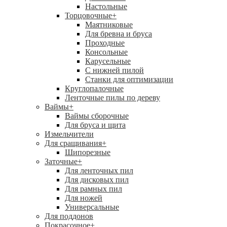
Настольные
Торцовочные
+
Маятниковые
Для бревна и бруса
Проходные
Консольные
Карусельные
С нижней пилой
Станки для оптимизации
Круглопалочные
Ленточные пилы по дереву
Ваймы
+
Ваймы сборочные
Для бруса и щита
Измельчители
Для сращивания
+
Шипорезные
Заточные
+
Для ленточных пил
Для дисковых пил
Для рамных пил
Для ножей
Универсальные
Для поддонов
Покрасочное
+