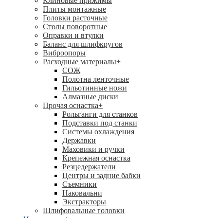
Клиновые прижимы
Плиты монтажные
Головки расточные
Столы поворотные
Оправки и втулки
Баланс для шлифкругов
Виброопоры
Расходные материалы
+
СОЖ
Полотна ленточные
Гильотинные ножи
Алмазные диски
Прочая оснастка
+
Рольганги для станков
Подставки под станки
Системы охлаждения
Державки
Маховики и ручки
Крепежная оснастка
Резцедержатели
Центры и задние бабки
Съемники
Наковальни
Экстракторы
Шлифовальные головки