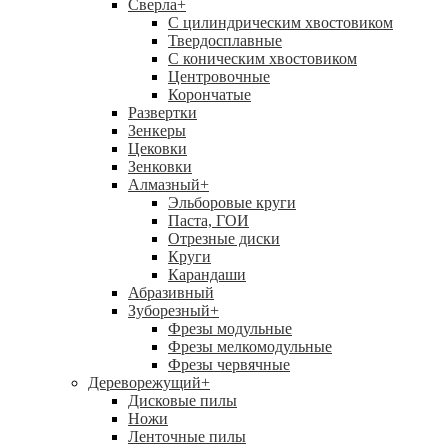
Сверла
+
С цилиндрическим хвостовиком
Твердосплавные
С коническим хвостовиком
Центровочные
Корончатые
Развертки
Зенкеры
Цековки
Зенковки
Алмазный
+
Эльборовые круги
Паста, ГОИ
Отрезные диски
Круги
Карандаши
Абразивный
Зуборезный
+
Фрезы модульные
Фрезы мелкомодульные
Фрезы червячные
Дереворежущий
+
Дисковые пилы
Ножи
Ленточные пилы