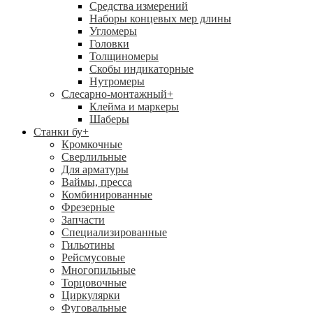
Средства измерений
Наборы концевых мер длины
Угломеры
Головки
Толщиномеры
Скобы индикаторные
Нутромеры
Слесарно-монтажный
+
Клейма и маркеры
Шаберы
Станки бу
+
Кромкочные
Сверлильные
Для арматуры
Ваймы, пресса
Комбинированные
Фрезерные
Запчасти
Специализированные
Гильотины
Рейсмусовые
Многопильные
Торцовочные
Циркулярки
Фуговальные