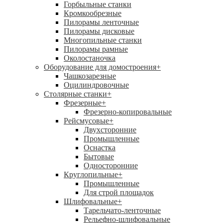
Горбыльные станки
Кромкообрезные
Пилорамы ленточные
Пилорамы дисковые
Многопильные станки
Пилорамы рамные
Околостаночка
Оборудование для домостроения
+
Чашкозарезные
Оцилиндровочные
Столярные станки
+
Фрезерные
+
Фрезерно-копировальные
Рейсмусовые
+
Двухсторонние
Промышленные
Оснастка
Бытовые
Односторонние
Круглопильные
+
Промышленные
Для строй площадок
Шлифовальные
+
Тарельчато-ленточные
Рельефно-шлифовальные