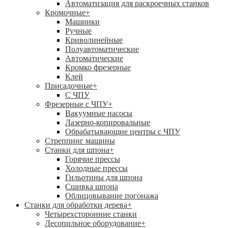
Автоматизация для раскроечных станков
Кромочные
+
Машинки
Ручные
Криволинейные
Полуавтоматические
Автоматические
Кромко фрезерные
Клей
Присадочные
+
С ЧПУ
Фрезерные с ЧПУ
+
Вакуумные насосы
Лазерно-копировальные
Обрабатывающие центры с ЧПУ
Стреппинг машины
Станки для шпона
+
Горячие прессы
Холодные прессы
Гильотины для шпона
Сшивка шпона
Облицовывание погонажа
Станки для обработки дерева
+
Четырехсторонние станки
Лесопильное оборудование
+