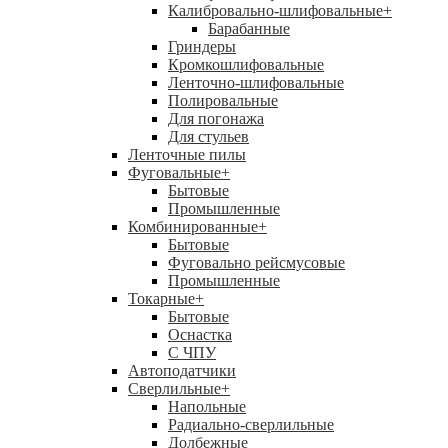
Калибровально-шлифовальные
+
Барабанные
Гриндеры
Кромкошлифовальные
Ленточно-шлифовальные
Полировальные
Для погонажа
Для стульев
Ленточные пилы
Фуговальные
+
Бытовые
Промышленные
Комбинированные
+
Бытовые
Фуговально рейсмусовые
Промышленные
Токарные
+
Бытовые
Оснастка
С ЧПУ
Автоподатчики
Сверлильные
+
Напольные
Радиально-сверлильные
Долбежные