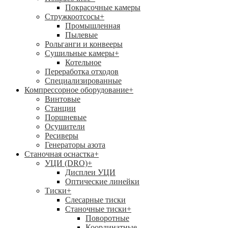
Покрасочные камеры
Стружкоотсосы
+
Промышленная
Пылевые
Рольганги и конвееры
Сушильные камеры
+
Котельное
Переработка отходов
Специализированные
Компрессорное оборудование
+
Винтовые
Станции
Поршневые
Осушители
Ресиверы
Генераторы азота
Станочная оснастка
+
УЦИ (DRO)
+
Дисплеи УЦИ
Оптические линейки
Тиски
+
Слесарные тиски
Станочные тиски
+
Поворотные
Координатные