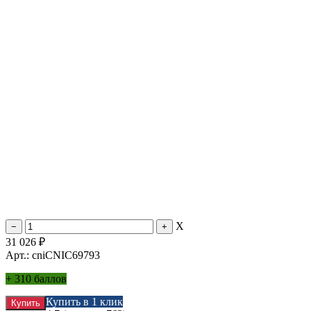
X
31 026
₽
Арт.: cniCNIC69793
+
310 баллов
Купить в 1 клик