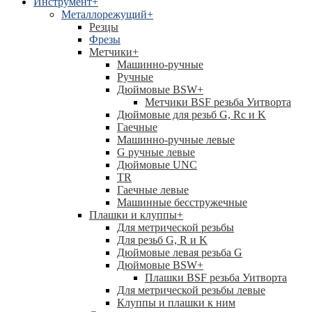
Инструмент
+
Металлорежущий
+
Резцы
Фрезы
Метчики
+
Машинно-ручные
Ручные
Дюймовые BSW
+
Метчики BSF резьба Уитворта
Дюймовые для резьб G, Rc и K
Гаечные
Машинно-ручные левые
G ручные левые
Дюймовые UNC
TR
Гаечные левые
Машинные бесстружечные
Плашки и клуппы
+
Для метрической резьбы
Для резьб G, R и K
Дюймовые левая резьба G
Дюймовые BSW
+
Плашки BSF резьба Уитворта
Для метрической резьбы левые
Клуппы и плашки к ним