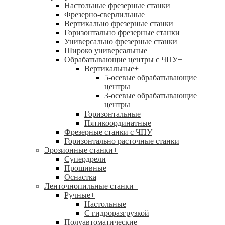
Настольные фрезерные станки
Фрезерно-сверлильные
Вертикально фрезерные станки
Горизонтально фрезерные станки
Универсально фрезерные станки
Широко универсальные
Обрабатывающие центры с ЧПУ
+
Вертикальные
+
5-осевые обрабатывающие
центры
3-осевые обрабатывающие
центры
Горизонтальные
Пятикоординатные
Фрезерные станки с ЧПУ
Горизонтально расточные станки
Эрозионные станки
+
Супердрели
Прошивные
Оснастка
Ленточнопильные станки
+
Ручные
+
Настольные
С гидроразгрузкой
Полуавтоматические