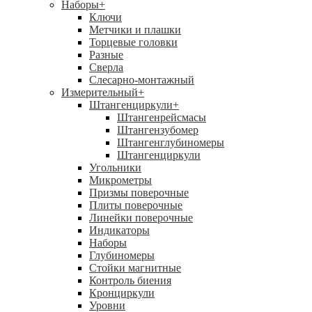
Наборы
+
Ключи
Метчики и плашки
Торцевые головки
Разные
Сверла
Слесарно-монтажный
Измерительный
+
Штангенциркули
+
Штангенрейсмасы
Штангензубомер
Штангенглубиномеры
Штангенциркули
Угольники
Микрометры
Призмы поверочные
Плиты поверочные
Линейки поверочные
Индикаторы
Наборы
Глубиномеры
Стойки магнитные
Контроль биения
Кронциркули
Уровни