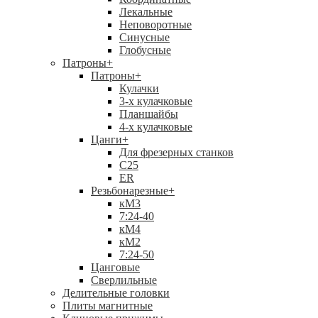
Лекальные
Неповоротные
Синусные
Глобусные
Патроны
+
Патроны
+
Кулачки
3-х кулачковые
Планшайбы
4-х кулачковые
Цанги
+
Для фрезерных станков
С25
ER
Резьбонарезные
+
кМ3
7:24-40
кМ4
кМ2
7:24-50
Цанговые
Сверлильные
Делительные головки
Плиты магнитные