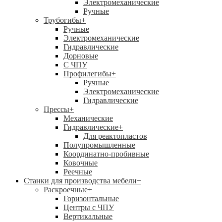
Электромеханические
Ручные
Трубогибы
+
Ручные
Электромеханические
Гидравлические
Дорновые
С ЧПУ
Профилегибы
+
Ручные
Электромеханические
Гидравлические
Прессы
+
Механические
Гидравлические
+
Для реактопластов
Полупромышленные
Координатно-пробивные
Ковочные
Реечные
Станки для производства мебели
+
Раскроечные
+
Горизонтальные
Центры с ЧПУ
Вертикальные