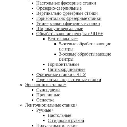
Настольные фрезерные станки
Фрезерно-сверлильные
Вертикально фрезерные станки
Горизонтально фрезерные станки
Универсально фрезерные станки
Широко универсальные
Обрабатывающие центры с ЧПУ
+
Вертикальные
+
5-осевые обрабатывающие
центры
3-осевые обрабатывающие
центры
Горизонтальные
Пятикоординатные
Фрезерные станки с ЧПУ
Горизонтально расточные станки
Эрозионные станки
+
Супердрели
Прошивные
Оснастка
Ленточнопильные станки
+
Ручные
+
Настольные
С гидроразгрузкой
Полуавтоматические