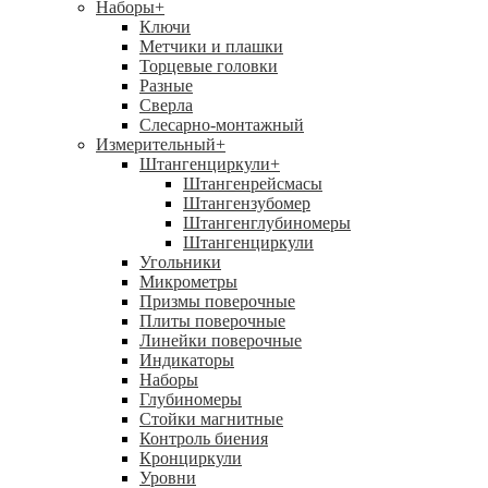
Наборы
+
Ключи
Метчики и плашки
Торцевые головки
Разные
Сверла
Слесарно-монтажный
Измерительный
+
Штангенциркули
+
Штангенрейсмасы
Штангензубомер
Штангенглубиномеры
Штангенциркули
Угольники
Микрометры
Призмы поверочные
Плиты поверочные
Линейки поверочные
Индикаторы
Наборы
Глубиномеры
Стойки магнитные
Контроль биения
Кронциркули
Уровни