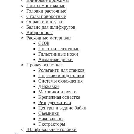
Клиновые прижимы
Плиты монтажные
Головки расточные
Столы поворотные
Оправки и втулки
Баланс для шлифкругов
Виброопоры
Расходные материалы
+
СОЖ
Полотна ленточные
Гильотинные ножи
Алмазные диски
Прочая оснастка
+
Рольганги для станков
Подставки под станки
Системы охлаждения
Державки
Маховики и ручки
Крепежная оснастка
Резцедержатели
Центры и задние бабки
Съемники
Наковальни
Экстракторы
Шлифовальные головки