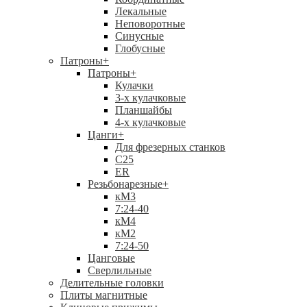
Лекальные
Неповоротные
Синусные
Глобусные
Патроны
+
Патроны
+
Кулачки
3-х кулачковые
Планшайбы
4-х кулачковые
Цанги
+
Для фрезерных станков
С25
ER
Резьбонарезные
+
кМ3
7:24-40
кМ4
кМ2
7:24-50
Цанговые
Сверлильные
Делительные головки
Плиты магнитные