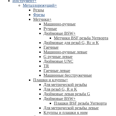
Инструмент
+
Металлорежущий
+
Резцы
Фрезы
Метчики
+
Машинно-ручные
Ручные
Дюймовые BSW
+
Метчики BSF резьба Уитворта
Дюймовые для резьб G, Rc и K
Гаечные
Машинно-ручные левые
G ручные левые
Дюймовые UNC
TR
Гаечные левые
Машинные бесстружечные
Плашки и клуппы
+
Для метрической резьбы
Для резьб G, R и K
Дюймовые левая резьба G
Дюймовые BSW
+
Плашки BSF резьба Уитворта
Для метрической резьбы левые
Клуппы и плашки к ним