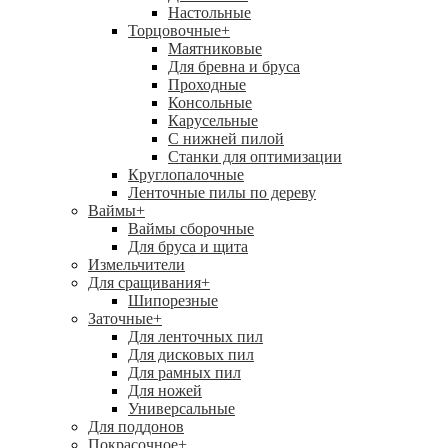
Настольные
Торцовочные
+
Маятниковые
Для бревна и бруса
Проходные
Консольные
Карусельные
С нижней пилой
Станки для оптимизации
Круглопалочные
Ленточные пилы по дереву
Ваймы
+
Ваймы сборочные
Для бруса и щита
Измельчители
Для сращивания
+
Шипорезные
Заточные
+
Для ленточных пил
Для дисковых пил
Для рамных пил
Для ножей
Универсальные
Для поддонов
Покрасочное
+