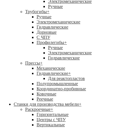
Электромеханические
Ручные
Трубогибы
+
Ручные
Электромеханические
Гидравлические
Дорновые
С ЧПУ
Профилегибы
+
Ручные
Электромеханические
Гидравлические
Прессы
+
Механические
Гидравлические
+
Для реактопластов
Полупромышленные
Координатно-пробивные
Ковочные
Реечные
Станки для производства мебели
+
Раскроечные
+
Горизонтальные
Центры с ЧПУ
Вертикальные