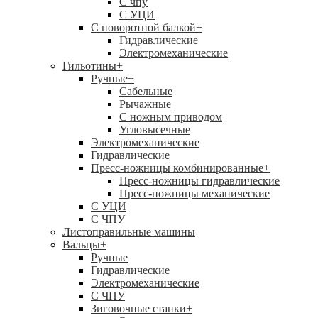
C чпу
С УЦИ
С поворотной балкой
+
Гидравлические
Электромеханические
Гильотины
+
Ручные
+
Сабельные
Рычажные
С ножным приводом
Угловысечные
Электромеханические
Гидравлические
Пресс-ножницы комбинированные
+
Пресс-ножницы гидравлические
Пресс-ножницы механические
С УЦИ
С ЧПУ
Листоправильные машины
Вальцы
+
Ручные
Гидравлические
Электромеханические
С ЧПУ
Зиговочные станки
+