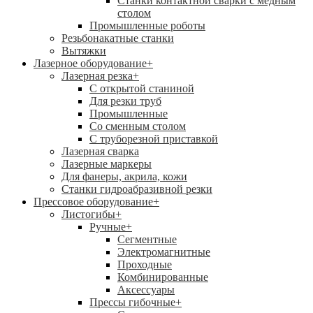
Станки контактной сварки с медным
столом
Промышленные роботы
Резьбонакатные станки
Вытяжки
Лазерное оборудование
+
Лазерная резка
+
С открытой станиной
Для резки труб
Промышленные
Со сменным столом
С труборезной приставкой
Лазерная сварка
Лазерные маркеры
Для фанеры, акрила, кожи
Станки гидроабразивной резки
Прессовое оборудование
+
Листогибы
+
Ручные
+
Сегментные
Электромагнитные
Проходные
Комбинированные
Аксессуары
Прессы гибочные
+