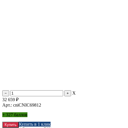
X
32 659
₽
Арт.: cniCNIC69812
+
327 баллов
Купить в 1 клик