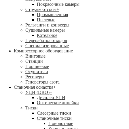
Покрасочные камеры
Стружкоотсосы
+
Промышленная
Пылевые
Рольганги и конвееры
Сушильные камеры
+
Котельное
Переработка отходов
Специализированные
Компрессорное оборудование
+
Винтовые
Станции
Поршневые
Осушители
Ресиверы
Генераторы азота
Станочная оснастка
+
УЦИ (DRO)
+
Дисплеи УЦИ
Оптические линейки
Тиски
+
Слесарные тиски
Станочные тиски
+
Поворотные
Координатные