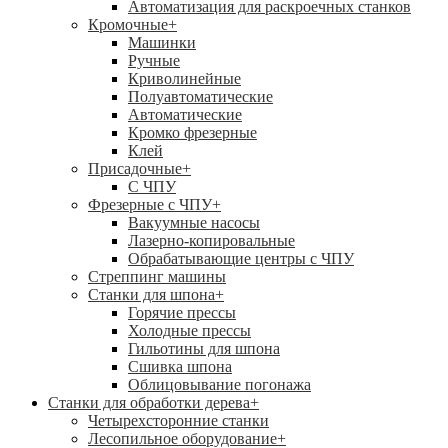
Автоматизация для раскроечных станков
Кромочные
+
Машинки
Ручные
Криволинейные
Полуавтоматические
Автоматические
Кромко фрезерные
Клей
Присадочные
+
С ЧПУ
Фрезерные с ЧПУ
+
Вакуумные насосы
Лазерно-копировальные
Обрабатывающие центры с ЧПУ
Стреппинг машины
Станки для шпона
+
Горячие прессы
Холодные прессы
Гильотины для шпона
Сшивка шпона
Облицовывание погонажа
Станки для обработки дерева
+
Четырехсторонние станки
Лесопильное оборудование
+