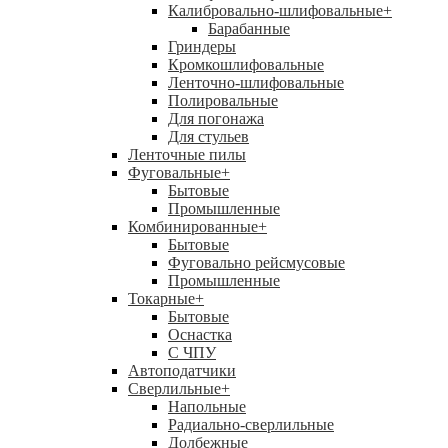
Калибровально-шлифовальные
+
Барабанные
Гриндеры
Кромкошлифовальные
Ленточно-шлифовальные
Полировальные
Для погонажа
Для стульев
Ленточные пилы
Фуговальные
+
Бытовые
Промышленные
Комбинированные
+
Бытовые
Фуговально рейсмусовые
Промышленные
Токарные
+
Бытовые
Оснастка
С ЧПУ
Автоподатчики
Сверлильные
+
Напольные
Радиально-сверлильные
Долбежные