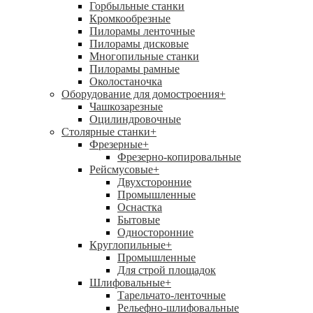
Горбыльные станки
Кромкообрезные
Пилорамы ленточные
Пилорамы дисковые
Многопильные станки
Пилорамы рамные
Околостаночка
Оборудование для домостроения
+
Чашкозарезные
Оцилиндровочные
Столярные станки
+
Фрезерные
+
Фрезерно-копировальные
Рейсмусовые
+
Двухсторонние
Промышленные
Оснастка
Бытовые
Односторонние
Круглопильные
+
Промышленные
Для строй площадок
Шлифовальные
+
Тарельчато-ленточные
Рельефно-шлифовальные