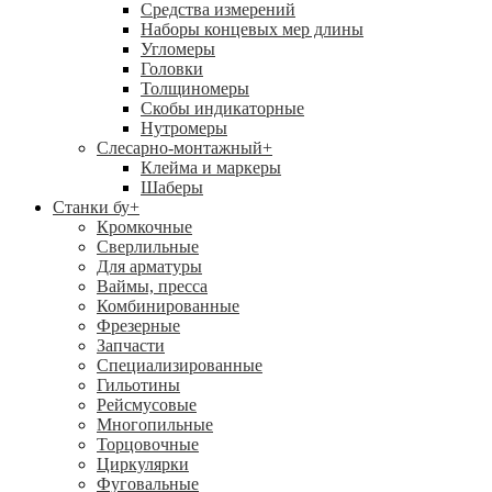
Средства измерений
Наборы концевых мер длины
Угломеры
Головки
Толщиномеры
Скобы индикаторные
Нутромеры
Слесарно-монтажный
+
Клейма и маркеры
Шаберы
Станки бу
+
Кромкочные
Сверлильные
Для арматуры
Ваймы, пресса
Комбинированные
Фрезерные
Запчасти
Специализированные
Гильотины
Рейсмусовые
Многопильные
Торцовочные
Циркулярки
Фуговальные