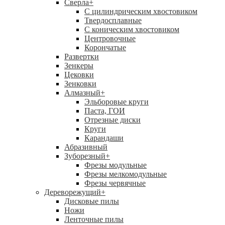
Сверла
+
С цилиндрическим хвостовиком
Твердосплавные
С коническим хвостовиком
Центровочные
Корончатые
Развертки
Зенкеры
Цековки
Зенковки
Алмазный
+
Эльборовые круги
Паста, ГОИ
Отрезные диски
Круги
Карандаши
Абразивный
Зуборезный
+
Фрезы модульные
Фрезы мелкомодульные
Фрезы червячные
Дереворежущий
+
Дисковые пилы
Ножи
Ленточные пилы