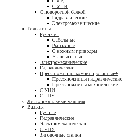
C чпу
С УЦИ
С поворотной балкой
+
Гидравлические
Электромеханические
Гильотины
+
Ручные
+
Сабельные
Рычажные
С ножным приводом
Угловысечные
Электромеханические
Гидравлические
Пресс-ножницы комбинированные
+
Пресс-ножницы гидравлические
Пресс-ножницы механические
С УЦИ
С ЧПУ
Листоправильные машины
Вальцы
+
Ручные
Гидравлические
Электромеханические
С ЧПУ
Зиговочные станки
+