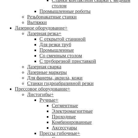
Станки контактной сварки с медным
столом
Промышленные роботы
Резьбонакатные станки
Вытяжки
Лазерное оборудование
+
Лазерная резка
+
С открытой станиной
Для резки труб
Промышленные
Со сменным столом
С труборезной приставкой
Лазерная сварка
Лазерные маркеры
Для фанеры, акрила, кожи
Станки гидроабразивной резки
Прессовое оборудование
+
Листогибы
+
Ручные
+
Сегментные
Электромагнитные
Проходные
Комбинированные
Аксессуары
Прессы гибочные
+