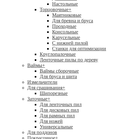
Настольные
Торцовочные
+
Маятниковые
Для бревна и бруса
Проходные
Консольные
Карусельные
С нижней пилой
Станки для оптимизации
Круглопалочные
Ленточные пилы по дереву
Ваймы
+
Ваймы сборочные
Для бруса и щита
Измельчители
Для сращивания
+
Шипорезные
Заточные
+
Для ленточных пил
Для дисковых пил
Для рамных пил
Для ножей
Универсальные
Для поддонов
Покрасочное
+