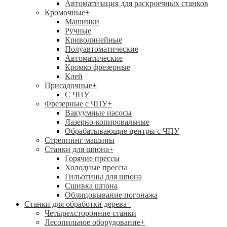
Автоматизация для раскроечных станков
Кромочные
+
Машинки
Ручные
Криволинейные
Полуавтоматические
Автоматические
Кромко фрезерные
Клей
Присадочные
+
С ЧПУ
Фрезерные с ЧПУ
+
Вакуумные насосы
Лазерно-копировальные
Обрабатывающие центры с ЧПУ
Стреппинг машины
Станки для шпона
+
Горячие прессы
Холодные прессы
Гильотины для шпона
Сшивка шпона
Облицовывание погонажа
Станки для обработки дерева
+
Четырехсторонние станки
Лесопильное оборудование
+