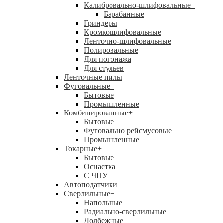
Калибровально-шлифовальные
+
Барабанные
Гриндеры
Кромкошлифовальные
Ленточно-шлифовальные
Полировальные
Для погонажа
Для стульев
Ленточные пилы
Фуговальные
+
Бытовые
Промышленные
Комбинированные
+
Бытовые
Фуговально рейсмусовые
Промышленные
Токарные
+
Бытовые
Оснастка
С ЧПУ
Автоподатчики
Сверлильные
+
Напольные
Радиально-сверлильные
Долбежные