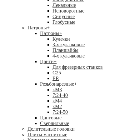
Лекальные
Неповоротные
Синусные
Глобусные
Патроны
+
Патроны
+
Кулачки
3-х кулачковые
Планшайбы
4-х кулачковые
Цанги
+
Для фрезерных станков
С25
ER
Резьбонарезные
+
кМ3
7:24-40
кМ4
кМ2
7:24-50
Цанговые
Сверлильные
Делительные головки
Плиты магнитные