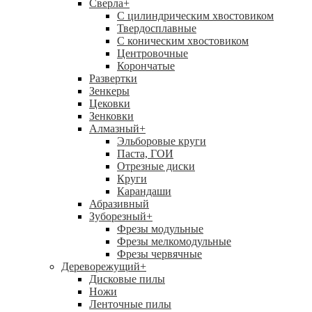
Сверла
+
С цилиндрическим хвостовиком
Твердосплавные
С коническим хвостовиком
Центровочные
Корончатые
Развертки
Зенкеры
Цековки
Зенковки
Алмазный
+
Эльборовые круги
Паста, ГОИ
Отрезные диски
Круги
Карандаши
Абразивный
Зуборезный
+
Фрезы модульные
Фрезы мелкомодульные
Фрезы червячные
Дереворежущий
+
Дисковые пилы
Ножи
Ленточные пилы