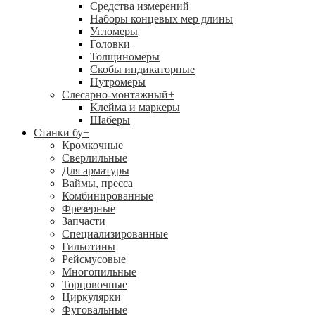
Средства измерений
Наборы концевых мер длины
Угломеры
Головки
Толщиномеры
Скобы индикаторные
Нутромеры
Слесарно-монтажный
+
Клейма и маркеры
Шаберы
Станки бу
+
Кромкочные
Сверлильные
Для арматуры
Ваймы, пресса
Комбинированные
Фрезерные
Запчасти
Специализированные
Гильотины
Рейсмусовые
Многопильные
Торцовочные
Циркулярки
Фуговальные