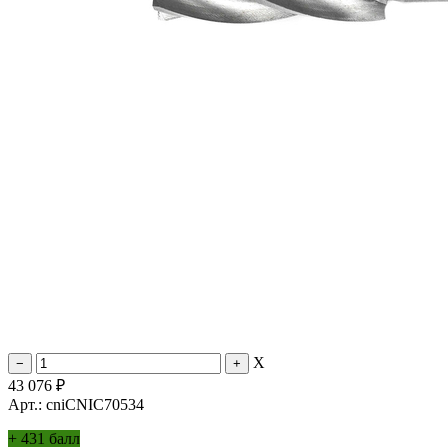
X
43 076
₽
Арт.: cniCNIC70534
+
431 балл