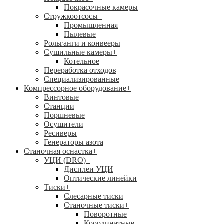
Покрасочные камеры
Стружкоотсосы
+
Промышленная
Пылевые
Рольганги и конвееры
Сушильные камеры
+
Котельное
Переработка отходов
Специализированные
Компрессорное оборудование
+
Винтовые
Станции
Поршневые
Осушители
Ресиверы
Генераторы азота
Станочная оснастка
+
УЦИ (DRO)
+
Дисплеи УЦИ
Оптические линейки
Тиски
+
Слесарные тиски
Станочные тиски
+
Поворотные
Координатные