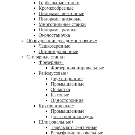
Горбыльные станки
Кромкообрезные
Пилорамы ленточные
Пилорамы дисковые
Многопильные станки
Пилорамы рамные
Околостаночка
Оборудование для домостроения
+
Чашкозарезные
Оцилиндровочные
Столярные станки
+
Фрезерные
+
Фрезерно-копировальные
Рейсмусовые
+
Двухсторонние
Промышленные
Оснастка
Бытовые
Односторонние
Круглопильные
+
Промышленные
Для строй площадок
Шлифовальные
+
Тарельчато-ленточные
Рельефно-шлифовальные