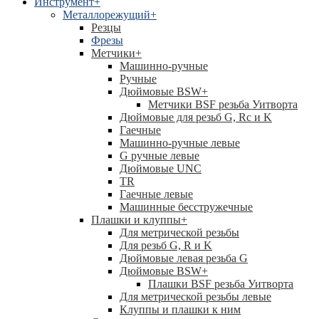
Инструмент
+
Металлорежущий
+
Резцы
Фрезы
Метчики
+
Машинно-ручные
Ручные
Дюймовые BSW
+
Метчики BSF резьба Уитворта
Дюймовые для резьб G, Rc и K
Гаечные
Машинно-ручные левые
G ручные левые
Дюймовые UNC
TR
Гаечные левые
Машинные бесстружечные
Плашки и клуппы
+
Для метрической резьбы
Для резьб G, R и K
Дюймовые левая резьба G
Дюймовые BSW
+
Плашки BSF резьба Уитворта
Для метрической резьбы левые
Клуппы и плашки к ним