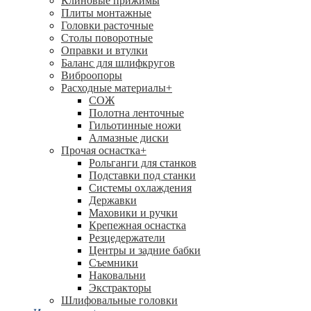
Клиновые прижимы
Плиты монтажные
Головки расточные
Столы поворотные
Оправки и втулки
Баланс для шлифкругов
Виброопоры
Расходные материалы
+
СОЖ
Полотна ленточные
Гильотинные ножи
Алмазные диски
Прочая оснастка
+
Рольганги для станков
Подставки под станки
Системы охлаждения
Державки
Маховики и ручки
Крепежная оснастка
Резцедержатели
Центры и задние бабки
Съемники
Наковальни
Экстракторы
Шлифовальные головки