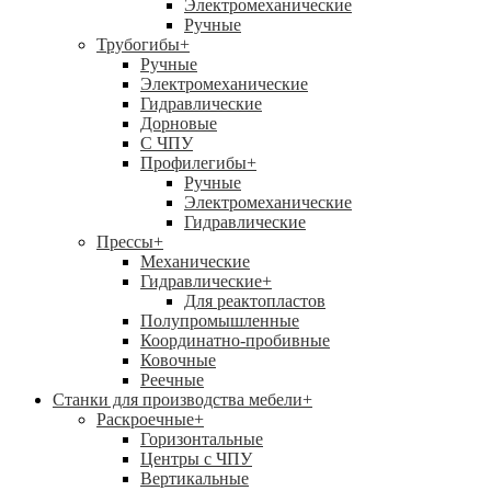
Электромеханические
Ручные
Трубогибы
+
Ручные
Электромеханические
Гидравлические
Дорновые
С ЧПУ
Профилегибы
+
Ручные
Электромеханические
Гидравлические
Прессы
+
Механические
Гидравлические
+
Для реактопластов
Полупромышленные
Координатно-пробивные
Ковочные
Реечные
Станки для производства мебели
+
Раскроечные
+
Горизонтальные
Центры с ЧПУ
Вертикальные