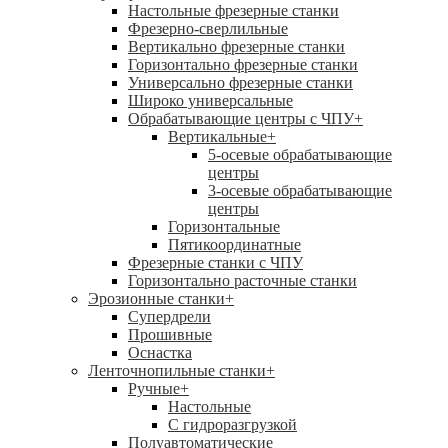
Настольные фрезерные станки
Фрезерно-сверлильные
Вертикально фрезерные станки
Горизонтально фрезерные станки
Универсально фрезерные станки
Широко универсальные
Обрабатывающие центры с ЧПУ
+
Вертикальные
+
5-осевые обрабатывающие
центры
3-осевые обрабатывающие
центры
Горизонтальные
Пятикоординатные
Фрезерные станки с ЧПУ
Горизонтально расточные станки
Эрозионные станки
+
Супердрели
Прошивные
Оснастка
Ленточнопильные станки
+
Ручные
+
Настольные
С гидроразгрузкой
Полуавтоматические