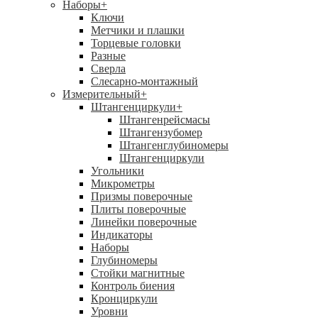
Наборы
+
Ключи
Метчики и плашки
Торцевые головки
Разные
Сверла
Слесарно-монтажный
Измерительный
+
Штангенциркули
+
Штангенрейсмасы
Штангензубомер
Штангенглубиномеры
Штангенциркули
Угольники
Микрометры
Призмы поверочные
Плиты поверочные
Линейки поверочные
Индикаторы
Наборы
Глубиномеры
Стойки магнитные
Контроль биения
Кронциркули
Уровни