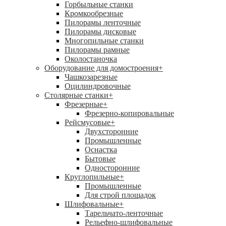
Горбыльные станки
Кромкообрезные
Пилорамы ленточные
Пилорамы дисковые
Многопильные станки
Пилорамы рамные
Околостаночка
Оборудование для домостроения
+
Чашкозарезные
Оцилиндровочные
Столярные станки
+
Фрезерные
+
Фрезерно-копировальные
Рейсмусовые
+
Двухсторонние
Промышленные
Оснастка
Бытовые
Односторонние
Круглопильные
+
Промышленные
Для строй площадок
Шлифовальные
+
Тарельчато-ленточные
Рельефно-шлифовальные