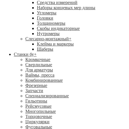
Средства измерений
Наборы концевых мер длины
Угломеры
Головки
Толщиномеры
Скобы индикаторные
Нутромеры
Слесарно-монтажный
+
Клейма и маркеры
Шаберы
Станки бу
+
Кромкочные
Сверлильные
Для арматуры
Ваймы, пресса
Комбинированные
Фрезерные
Запчасти
Специализированные
Гильотины
Рейсмусовые
Многопильные
Торцовочные
Циркулярки
Фуговальные