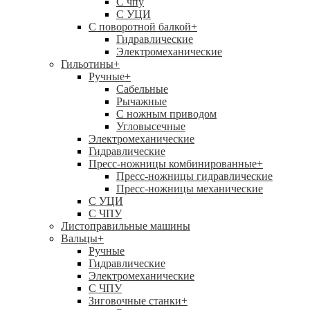
C чпу
С УЦИ
С поворотной балкой
+
Гидравлические
Электромеханические
Гильотины
+
Ручные
+
Сабельные
Рычажные
С ножным приводом
Угловысечные
Электромеханические
Гидравлические
Пресс-ножницы комбинированные
+
Пресс-ножницы гидравлические
Пресс-ножницы механические
С УЦИ
С ЧПУ
Листоправильные машины
Вальцы
+
Ручные
Гидравлические
Электромеханические
С ЧПУ
Зиговочные станки
+