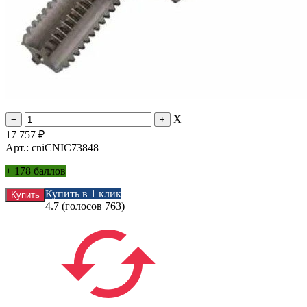
X
17 757
₽
Арт.: cniCNIC73848
+
178 баллов
Купить в 1 клик
4.7
(голосов
763
)