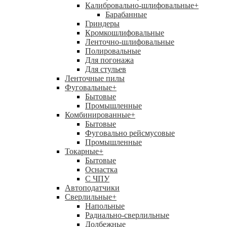
Калибровально-шлифовальные
+
Барабанные
Гриндеры
Кромкошлифовальные
Ленточно-шлифовальные
Полировальные
Для погонажа
Для стульев
Ленточные пилы
Фуговальные
+
Бытовые
Промышленные
Комбинированные
+
Бытовые
Фуговально рейсмусовые
Промышленные
Токарные
+
Бытовые
Оснастка
С ЧПУ
Автоподатчики
Сверлильные
+
Напольные
Радиально-сверлильные
Долбежные