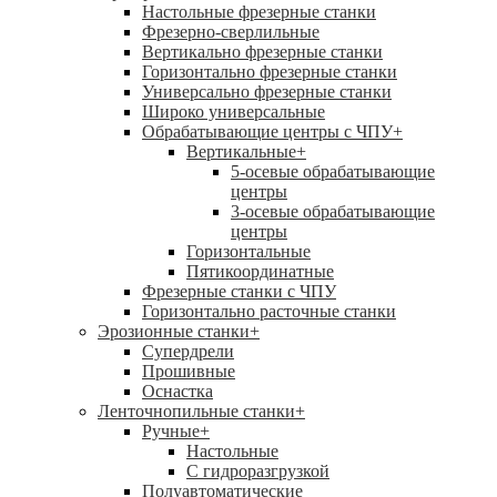
Настольные фрезерные станки
Фрезерно-сверлильные
Вертикально фрезерные станки
Горизонтально фрезерные станки
Универсально фрезерные станки
Широко универсальные
Обрабатывающие центры с ЧПУ
+
Вертикальные
+
5-осевые обрабатывающие
центры
3-осевые обрабатывающие
центры
Горизонтальные
Пятикоординатные
Фрезерные станки с ЧПУ
Горизонтально расточные станки
Эрозионные станки
+
Супердрели
Прошивные
Оснастка
Ленточнопильные станки
+
Ручные
+
Настольные
С гидроразгрузкой
Полуавтоматические