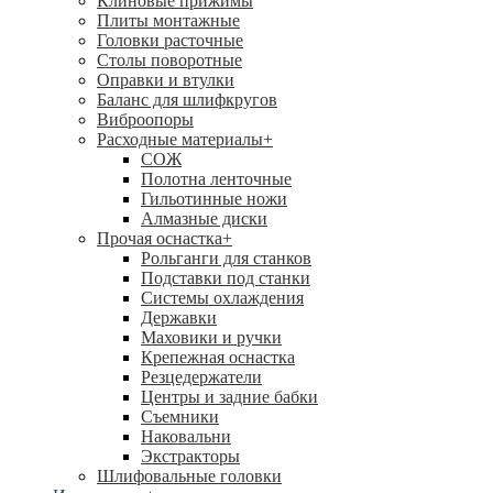
Клиновые прижимы
Плиты монтажные
Головки расточные
Столы поворотные
Оправки и втулки
Баланс для шлифкругов
Виброопоры
Расходные материалы
+
СОЖ
Полотна ленточные
Гильотинные ножи
Алмазные диски
Прочая оснастка
+
Рольганги для станков
Подставки под станки
Системы охлаждения
Державки
Маховики и ручки
Крепежная оснастка
Резцедержатели
Центры и задние бабки
Съемники
Наковальни
Экстракторы
Шлифовальные головки