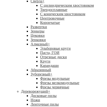
Сверла
+
С цилиндрическим хвостовиком
Твердосплавные
С коническим хвостовиком
Центровочные
Корончатые
Развертки
Зенкеры
Цековки
Зенковки
Алмазный
+
Эльборовые круги
Паста, ГОИ
Отрезные диски
Круги
Карандаши
Абразивный
Зуборезный
+
Фрезы модульные
Фрезы мелкомодульные
Фрезы червячные
Дереворежущий
+
Дисковые пилы
Ножи
Ленточные пилы