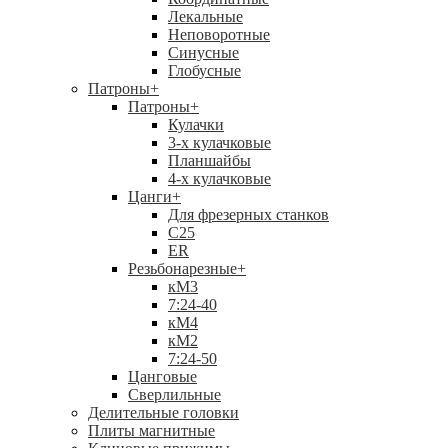
Лекальные
Неповоротные
Синусные
Глобусные
Патроны
+
Патроны
+
Кулачки
3-х кулачковые
Планшайбы
4-х кулачковые
Цанги
+
Для фрезерных станков
С25
ER
Резьбонарезные
+
кМ3
7:24-40
кМ4
кМ2
7:24-50
Цанговые
Сверлильные
Делительные головки
Плиты магнитные