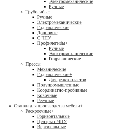
Электромеханические
Ручные
Трубогибы
+
Ручные
Электромеханические
Гидравлические
Дорновые
С ЧПУ
Профилегибы
+
Ручные
Электромеханические
Гидравлические
Прессы
+
Механические
Гидравлические
+
Для реактопластов
Полупромышленные
Координатно-пробивные
Ковочные
Реечные
Станки для производства мебели
+
Раскроечные
+
Горизонтальные
Центры с ЧПУ
Вертикальные