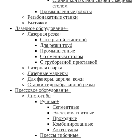
Станки контактной сварки с медным
столом
Промышленные роботы
Резьбонакатные станки
Вытяжки
Лазерное оборудование
+
Лазерная резка
+
С открытой станиной
Для резки труб
Промышленные
Со сменным столом
С труборезной приставкой
Лазерная сварка
Лазерные маркеры
Для фанеры, акрила, кожи
Станки гидроабразивной резки
Прессовое оборудование
+
Листогибы
+
Ручные
+
Сегментные
Электромагнитные
Проходные
Комбинированные
Аксессуары
Прессы гибочные
+