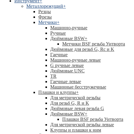
Инструмент
+
Металлорежущий
+
Резцы
Фрезы
Метчики
+
Машинно-ручные
Ручные
Дюймовые BSW
+
Метчики BSF резьба Уитворта
Дюймовые для резьб G, Rc и K
Гаечные
Машинно-ручные левые
G ручные левые
Дюймовые UNC
TR
Гаечные левые
Машинные бесстружечные
Плашки и клуппы
+
Для метрической резьбы
Для резьб G, R и K
Дюймовые левая резьба G
Дюймовые BSW
+
Плашки BSF резьба Уитворта
Для метрической резьбы левые
Клуппы и плашки к ним