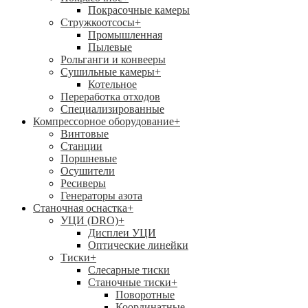
Покрасочные камеры
Стружкоотсосы
+
Промышленная
Пылевые
Рольганги и конвееры
Сушильные камеры
+
Котельное
Переработка отходов
Специализированные
Компрессорное оборудование
+
Винтовые
Станции
Поршневые
Осушители
Ресиверы
Генераторы азота
Станочная оснастка
+
УЦИ (DRO)
+
Дисплеи УЦИ
Оптические линейки
Тиски
+
Слесарные тиски
Станочные тиски
+
Поворотные
Координатные