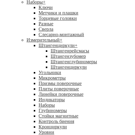
Наборы
+
Ключи
Метчики и плашки
Торцевые головки
Разные
Сверла
Слесарно-монтажный
Измерительный
+
Штангенциркули
+
Штангенрейсмасы
Штангензубомер
Штангенглубиномеры
Штангенциркули
Угольники
Микрометры
Призмы поверочные
Плиты поверочные
Линейки поверочные
Индикаторы
Наборы
Глубиномеры
Стойки магнитные
Контроль биения
Кронциркули
Уровни