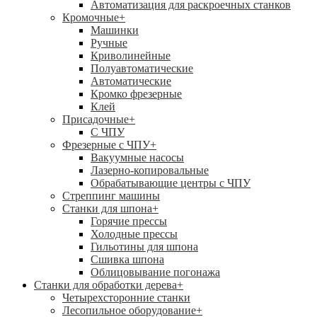
Автоматизация для раскроечных станков
Кромочные
+
Машинки
Ручные
Криволинейные
Полуавтоматические
Автоматические
Кромко фрезерные
Клей
Присадочные
+
С ЧПУ
Фрезерные с ЧПУ
+
Вакуумные насосы
Лазерно-копировальные
Обрабатывающие центры с ЧПУ
Стреппинг машины
Станки для шпона
+
Горячие прессы
Холодные прессы
Гильотины для шпона
Сшивка шпона
Облицовывание погонажа
Станки для обработки дерева
+
Четырехсторонние станки
Лесопильное оборудование
+