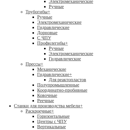
Электромеханические
Ручные
Трубогибы
+
Ручные
Электромеханические
Гидравлические
Дорновые
С ЧПУ
Профилегибы
+
Ручные
Электромеханические
Гидравлические
Прессы
+
Механические
Гидравлические
+
Для реактопластов
Полупромышленные
Координатно-пробивные
Ковочные
Реечные
Станки для производства мебели
+
Раскроечные
+
Горизонтальные
Центры с ЧПУ
Вертикальные