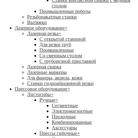
Станки контактной сварки с медным
столом
Промышленные роботы
Резьбонакатные станки
Вытяжки
Лазерное оборудование
+
Лазерная резка
+
С открытой станиной
Для резки труб
Промышленные
Со сменным столом
С труборезной приставкой
Лазерная сварка
Лазерные маркеры
Для фанеры, акрила, кожи
Станки гидроабразивной резки
Прессовое оборудование
+
Листогибы
+
Ручные
+
Сегментные
Электромагнитные
Проходные
Комбинированные
Аксессуары
Прессы гибочные
+