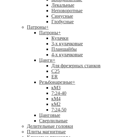
Лекальные
Неповоротные
Синусные
Глобусные
Патроны
+
Патроны
+
Кулачки
3-х кулачковые
Планшайбы
4-х кулачковые
Цанги
+
Для фрезерных станков
С25
ER
Резьбонарезные
+
кМ3
7:24-40
кМ4
кМ2
7:24-50
Цанговые
Сверлильные
Делительные головки
Плиты магнитные