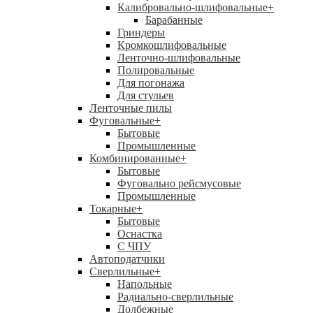
Калибровально-шлифовальные
+
Барабанные
Гриндеры
Кромкошлифовальные
Ленточно-шлифовальные
Полировальные
Для погонажа
Для стульев
Ленточные пилы
Фуговальные
+
Бытовые
Промышленные
Комбинированные
+
Бытовые
Фуговально рейсмусовые
Промышленные
Токарные
+
Бытовые
Оснастка
С ЧПУ
Автоподатчики
Сверлильные
+
Напольные
Радиально-сверлильные
Долбежные