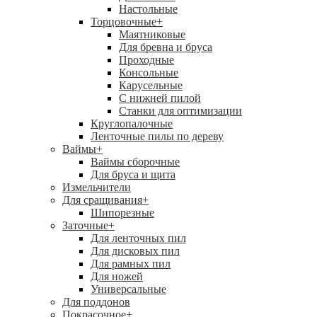
Настольные
Торцовочные
+
Маятниковые
Для бревна и бруса
Проходные
Консольные
Карусельные
С нижней пилой
Станки для оптимизации
Круглопалочные
Ленточные пилы по дереву
Ваймы
+
Ваймы сборочные
Для бруса и щита
Измельчители
Для сращивания
+
Шипорезные
Заточные
+
Для ленточных пил
Для дисковых пил
Для рамных пил
Для ножей
Универсальные
Для поддонов
Покрасочное
+