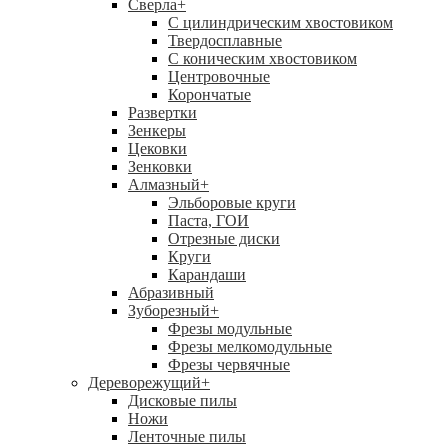
Сверла
+
С цилиндрическим хвостовиком
Твердосплавные
С коническим хвостовиком
Центровочные
Корончатые
Развертки
Зенкеры
Цековки
Зенковки
Алмазный
+
Эльборовые круги
Паста, ГОИ
Отрезные диски
Круги
Карандаши
Абразивный
Зуборезный
+
Фрезы модульные
Фрезы мелкомодульные
Фрезы червячные
Дереворежущий
+
Дисковые пилы
Ножи
Ленточные пилы