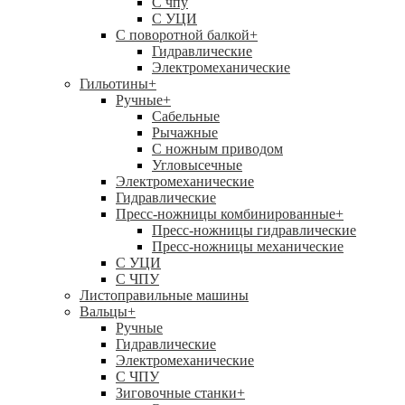
C чпу
С УЦИ
С поворотной балкой
+
Гидравлические
Электромеханические
Гильотины
+
Ручные
+
Сабельные
Рычажные
С ножным приводом
Угловысечные
Электромеханические
Гидравлические
Пресс-ножницы комбинированные
+
Пресс-ножницы гидравлические
Пресс-ножницы механические
С УЦИ
С ЧПУ
Листоправильные машины
Вальцы
+
Ручные
Гидравлические
Электромеханические
С ЧПУ
Зиговочные станки
+