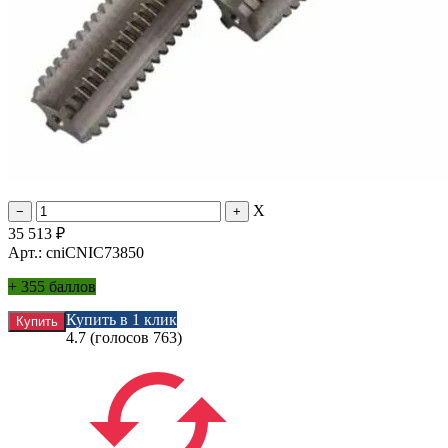
X
35 513
₽
Арт.: cniCNIC73850
+
355 баллов
Купить в 1 клик
4.7
(голосов
763
)