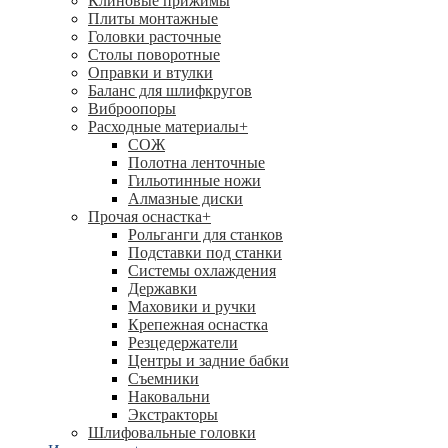
Клиновые прижимы
Плиты монтажные
Головки расточные
Столы поворотные
Оправки и втулки
Баланс для шлифкругов
Виброопоры
Расходные материалы
+
СОЖ
Полотна ленточные
Гильотинные ножи
Алмазные диски
Прочая оснастка
+
Рольганги для станков
Подставки под станки
Системы охлаждения
Державки
Маховики и ручки
Крепежная оснастка
Резцедержатели
Центры и задние бабки
Съемники
Наковальни
Экстракторы
Шлифовальные головки