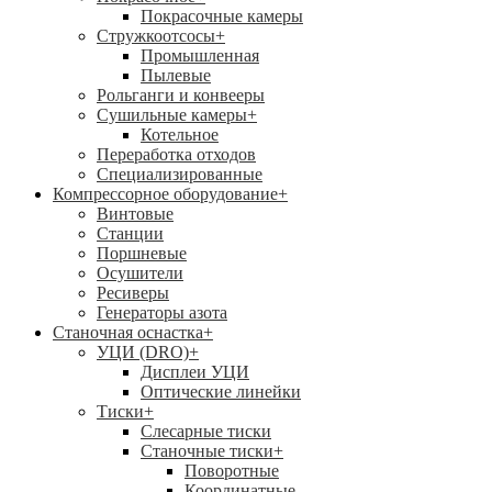
Покрасочные камеры
Стружкоотсосы
+
Промышленная
Пылевые
Рольганги и конвееры
Сушильные камеры
+
Котельное
Переработка отходов
Специализированные
Компрессорное оборудование
+
Винтовые
Станции
Поршневые
Осушители
Ресиверы
Генераторы азота
Станочная оснастка
+
УЦИ (DRO)
+
Дисплеи УЦИ
Оптические линейки
Тиски
+
Слесарные тиски
Станочные тиски
+
Поворотные
Координатные