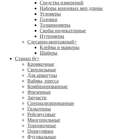
Средства измерений
Наборы концевых мер длины
Угломеры
Головки
Толщиномеры
Скобы индикаторные
Нутромеры
Слесарно-монтажный
+
Клейма и маркеры
Шаберы
Станки бу
+
Кромкочные
Сверлильные
Для арматуры
Ваймы, пресса
Комбинированные
Фрезерные
Запчасти
Специализированные
Гильотины
Рейсмусовые
Многопильные
Торцовочные
Циркулярки
Фуговальные