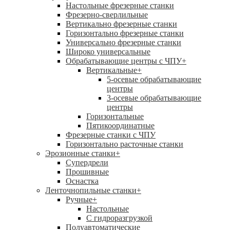
Настольные фрезерные станки
Фрезерно-сверлильные
Вертикально фрезерные станки
Горизонтально фрезерные станки
Универсально фрезерные станки
Широко универсальные
Обрабатывающие центры с ЧПУ
+
Вертикальные
+
5-осевые обрабатывающие
центры
3-осевые обрабатывающие
центры
Горизонтальные
Пятикоординатные
Фрезерные станки с ЧПУ
Горизонтально расточные станки
Эрозионные станки
+
Супердрели
Прошивные
Оснастка
Ленточнопильные станки
+
Ручные
+
Настольные
С гидроразгрузкой
Полуавтоматические