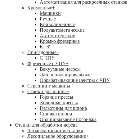
Автоматизация для раскроечных станков
Кромочные
+
Машинки
Ручные
Криволинейные
Полуавтоматические
Автоматические
Кромко фрезерные
Клей
Присадочные
+
С ЧПУ
Фрезерные с ЧПУ
+
Вакуумные насосы
Лазерно-копировальные
Обрабатывающие центры с ЧПУ
Стреппинг машины
Станки для шпона
+
Горячие прессы
Холодные прессы
Гильотины для шпона
Сшивка шпона
Облицовывание погонажа
Станки для обработки дерева
+
Четырехсторонние станки
Лесопильное оборудование
+