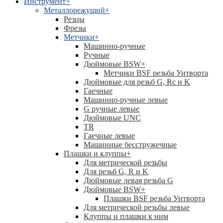
Инструмент
+
Металлорежущий
+
Резцы
Фрезы
Метчики
+
Машинно-ручные
Ручные
Дюймовые BSW
+
Метчики BSF резьба Уитворта
Дюймовые для резьб G, Rc и K
Гаечные
Машинно-ручные левые
G ручные левые
Дюймовые UNC
TR
Гаечные левые
Машинные бесстружечные
Плашки и клуппы
+
Для метрической резьбы
Для резьб G, R и K
Дюймовые левая резьба G
Дюймовые BSW
+
Плашки BSF резьба Уитворта
Для метрической резьбы левые
Клуппы и плашки к ним