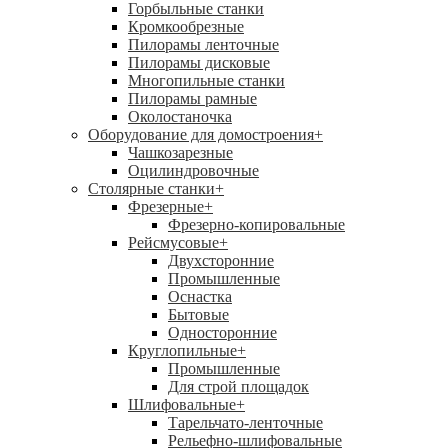
Горбыльные станки
Кромкообрезные
Пилорамы ленточные
Пилорамы дисковые
Многопильные станки
Пилорамы рамные
Околостаночка
Оборудование для домостроения
+
Чашкозарезные
Оцилиндровочные
Столярные станки
+
Фрезерные
+
Фрезерно-копировальные
Рейсмусовые
+
Двухсторонние
Промышленные
Оснастка
Бытовые
Односторонние
Круглопильные
+
Промышленные
Для строй площадок
Шлифовальные
+
Тарельчато-ленточные
Рельефно-шлифовальные