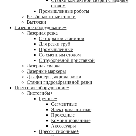
Станки контактной сварки с медным
столом
Промышленные роботы
Резьбонакатные станки
Вытяжки
Лазерное оборудование
+
Лазерная резка
+
С открытой станиной
Для резки труб
Промышленные
Со сменным столом
С труборезной приставкой
Лазерная сварка
Лазерные маркеры
Для фанеры, акрила, кожи
Станки гидроабразивной резки
Прессовое оборудование
+
Листогибы
+
Ручные
+
Сегментные
Электромагнитные
Проходные
Комбинированные
Аксессуары
Прессы гибочные
+