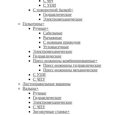
C чпу
С УЦИ
С поворотной балкой
+
Гидравлические
Электромеханические
Гильотины
+
Ручные
+
Сабельные
Рычажные
С ножным приводом
Угловысечные
Электромеханические
Гидравлические
Пресс-ножницы комбинированные
+
Пресс-ножницы гидравлические
Пресс-ножницы механические
С УЦИ
С ЧПУ
Листоправильные машины
Вальцы
+
Ручные
Гидравлические
Электромеханические
С ЧПУ
Зиговочные станки
+