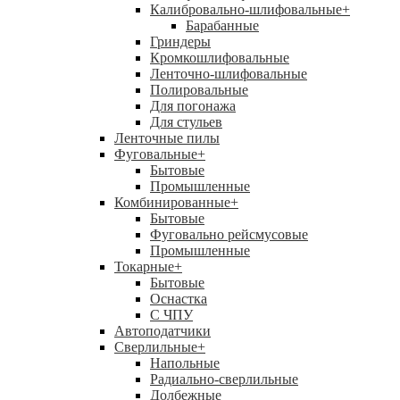
Калибровально-шлифовальные
+
Барабанные
Гриндеры
Кромкошлифовальные
Ленточно-шлифовальные
Полировальные
Для погонажа
Для стульев
Ленточные пилы
Фуговальные
+
Бытовые
Промышленные
Комбинированные
+
Бытовые
Фуговально рейсмусовые
Промышленные
Токарные
+
Бытовые
Оснастка
С ЧПУ
Автоподатчики
Сверлильные
+
Напольные
Радиально-сверлильные
Долбежные