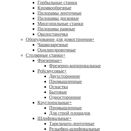
Горбыльные станки
Кромкообрезные
Пилорамы ленточные
Пилорамы дисковые
Многопильные станки
Пилорамы рамные
Околостаночка
Оборудование для домостроения
+
Чашкозарезные
Оцилиндровочные
Столярные станки
+
Фрезерные
+
Фрезерно-копировальные
Рейсмусовые
+
Двухсторонние
Промышленные
Оснастка
Бытовые
Односторонние
Круглопильные
+
Промышленные
Для строй площадок
Шлифовальные
+
Тарельчато-ленточные
Рельефно-шлифовальные