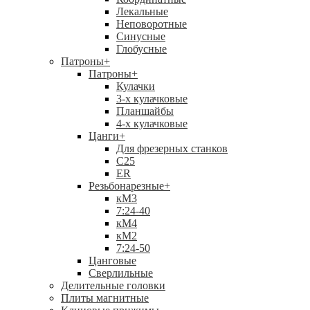
Лекальные
Неповоротные
Синусные
Глобусные
Патроны
+
Патроны
+
Кулачки
3-х кулачковые
Планшайбы
4-х кулачковые
Цанги
+
Для фрезерных станков
С25
ER
Резьбонарезные
+
кМ3
7:24-40
кМ4
кМ2
7:24-50
Цанговые
Сверлильные
Делительные головки
Плиты магнитные