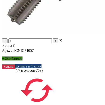
X
23 904
₽
Арт.: cniCNIC74057
+
239 баллов
Купить в 1 клик
4.7
(голосов
763
)