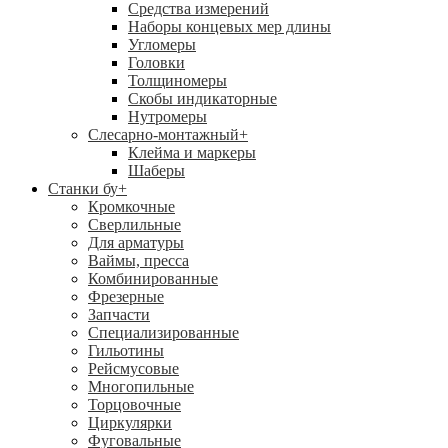
Средства измерений
Наборы концевых мер длины
Угломеры
Головки
Толщиномеры
Скобы индикаторные
Нутромеры
Слесарно-монтажный
+
Клейма и маркеры
Шаберы
Станки бу
+
Кромкочные
Сверлильные
Для арматуры
Ваймы, пресса
Комбинированные
Фрезерные
Запчасти
Специализированные
Гильотины
Рейсмусовые
Многопильные
Торцовочные
Циркулярки
Фуговальные