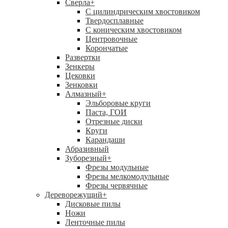
Сверла
+
С цилиндрическим хвостовиком
Твердосплавные
С коническим хвостовиком
Центровочные
Корончатые
Развертки
Зенкеры
Цековки
Зенковки
Алмазный
+
Эльборовые круги
Паста, ГОИ
Отрезные диски
Круги
Карандаши
Абразивный
Зуборезный
+
Фрезы модульные
Фрезы мелкомодульные
Фрезы червячные
Дереворежущий
+
Дисковые пилы
Ножи
Ленточные пилы