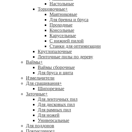
Настольные
Торцовочные
+
Маятниковые
Для бревна и бруса
Проходные
Консольные
Карусельные
С нижней пилой
Станки для оптимизации
Круглопалочные
Ленточные пилы по дереву
Ваймы
+
Ваймы сборочные
Для бруса и щита
Измельчители
Для сращивания
+
Шипорезные
Заточные
+
Для ленточных пил
Для дисковых пил
Для рамных пил
Для ножей
Универсальные
Для поддонов
Покрасочное
+