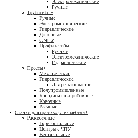
Электромеханические
Ручные
Трубогибы
+
Ручные
Электромеханические
Гидравлические
Дорновые
С ЧПУ
Профилегибы
+
Ручные
Электромеханические
Гидравлические
Прессы
+
Механические
Гидравлические
+
Для реактопластов
Полупромышленные
Координатно-пробивные
Ковочные
Реечные
Станки для производства мебели
+
Раскроечные
+
Горизонтальные
Центры с ЧПУ
Вертикальные