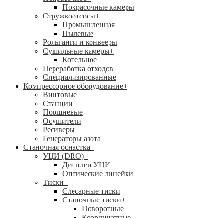
Покрасочные камеры
Стружкоотсосы
+
Промышленная
Пылевые
Рольганги и конвееры
Сушильные камеры
+
Котельное
Переработка отходов
Специализированные
Компрессорное оборудование
+
Винтовые
Станции
Поршневые
Осушители
Ресиверы
Генераторы азота
Станочная оснастка
+
УЦИ (DRO)
+
Дисплеи УЦИ
Оптические линейки
Тиски
+
Слесарные тиски
Станочные тиски
+
Поворотные
Координатные