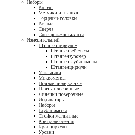
Наборы
+
Ключи
Метчики и плашки
Торцевые головки
Разные
Сверла
Слесарно-монтажный
Измерительный
+
Штангенциркули
+
Штангенрейсмасы
Штангензубомер
Штангенглубиномеры
Штангенциркули
Угольники
Микрометры
Призмы поверочные
Плиты поверочные
Линейки поверочные
Индикаторы
Наборы
Глубиномеры
Стойки магнитные
Контроль биения
Кронциркули
Уровни