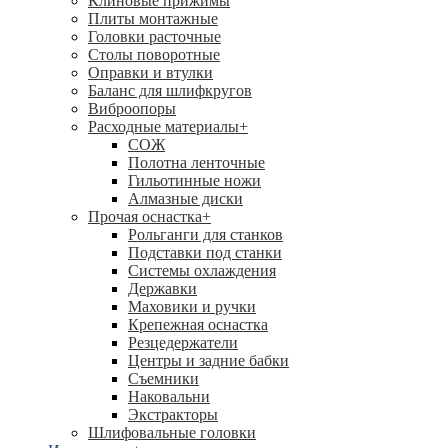
Клиновые прижимы
Плиты монтажные
Головки расточные
Столы поворотные
Оправки и втулки
Баланс для шлифкругов
Виброопоры
Расходные материалы
+
СОЖ
Полотна ленточные
Гильотинные ножи
Алмазные диски
Прочая оснастка
+
Рольганги для станков
Подставки под станки
Системы охлаждения
Державки
Маховики и ручки
Крепежная оснастка
Резцедержатели
Центры и задние бабки
Съемники
Наковальни
Экстракторы
Шлифовальные головки