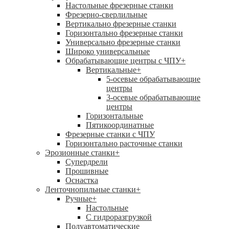
Настольные фрезерные станки
Фрезерно-сверлильные
Вертикально фрезерные станки
Горизонтально фрезерные станки
Универсально фрезерные станки
Широко универсальные
Обрабатывающие центры с ЧПУ
+
Вертикальные
+
5-осевые обрабатывающие
центры
3-осевые обрабатывающие
центры
Горизонтальные
Пятикоординатные
Фрезерные станки с ЧПУ
Горизонтально расточные станки
Эрозионные станки
+
Супердрели
Прошивные
Оснастка
Ленточнопильные станки
+
Ручные
+
Настольные
С гидроразгрузкой
Полуавтоматические