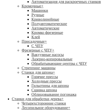
Автоматизация для раскроечных станков
Кромочные
+
Машинки
Ручные
Криволинейные
Полуавтоматические
Автоматические
Кромко фрезерные
Клей
Присадочные
+
С ЧПУ
Фрезерные с ЧПУ
+
Вакуумные насосы
Лазерно-копировальные
Обрабатывающие центры с ЧПУ
Стреппинг машины
Станки для шпона
+
Горячие прессы
Холодные прессы
Гильотины для шпона
Сшивка шпона
Облицовывание погонажа
Станки для обработки дерева
+
Четырехсторонние станки
Лесопильное оборудование
+