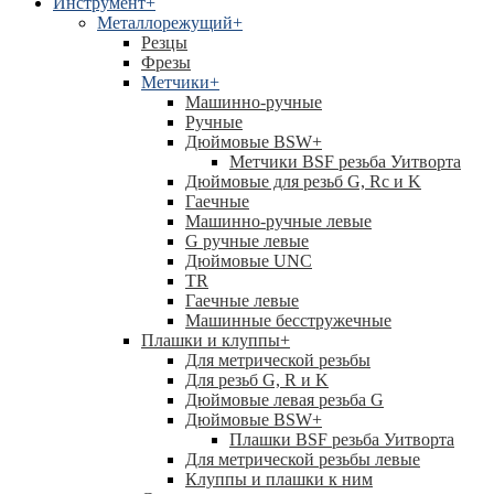
Инструмент
+
Металлорежущий
+
Резцы
Фрезы
Метчики
+
Машинно-ручные
Ручные
Дюймовые BSW
+
Метчики BSF резьба Уитворта
Дюймовые для резьб G, Rc и K
Гаечные
Машинно-ручные левые
G ручные левые
Дюймовые UNC
TR
Гаечные левые
Машинные бесстружечные
Плашки и клуппы
+
Для метрической резьбы
Для резьб G, R и K
Дюймовые левая резьба G
Дюймовые BSW
+
Плашки BSF резьба Уитворта
Для метрической резьбы левые
Клуппы и плашки к ним