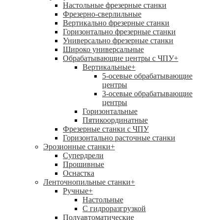
Настольные фрезерные станки
Фрезерно-сверлильные
Вертикально фрезерные станки
Горизонтально фрезерные станки
Универсально фрезерные станки
Широко универсальные
Обрабатывающие центры с ЧПУ
+
Вертикальные
+
5-осевые обрабатывающие
центры
3-осевые обрабатывающие
центры
Горизонтальные
Пятикоординатные
Фрезерные станки с ЧПУ
Горизонтально расточные станки
Эрозионные станки
+
Супердрели
Прошивные
Оснастка
Ленточнопильные станки
+
Ручные
+
Настольные
С гидроразгрузкой
Полуавтоматические