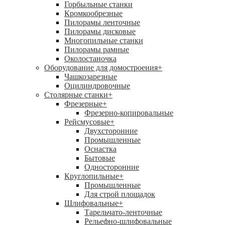
Горбыльные станки
Кромкообрезные
Пилорамы ленточные
Пилорамы дисковые
Многопильные станки
Пилорамы рамные
Околостаночка
Оборудование для домостроения
+
Чашкозарезные
Оцилиндровочные
Столярные станки
+
Фрезерные
+
Фрезерно-копировальные
Рейсмусовые
+
Двухсторонние
Промышленные
Оснастка
Бытовые
Односторонние
Круглопильные
+
Промышленные
Для строй площадок
Шлифовальные
+
Тарельчато-ленточные
Рельефно-шлифовальные