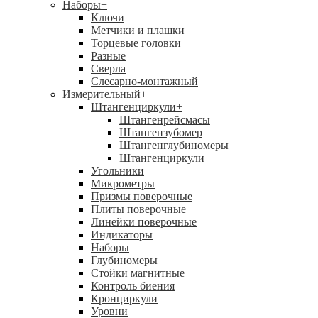
Наборы
+
Ключи
Метчики и плашки
Торцевые головки
Разные
Сверла
Слесарно-монтажный
Измерительный
+
Штангенциркули
+
Штангенрейсмасы
Штангензубомер
Штангенглубиномеры
Штангенциркули
Угольники
Микрометры
Призмы поверочные
Плиты поверочные
Линейки поверочные
Индикаторы
Наборы
Глубиномеры
Стойки магнитные
Контроль биения
Кронциркули
Уровни