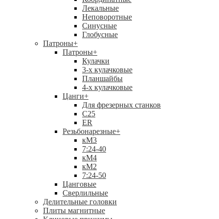
Лекальные
Неповоротные
Синусные
Глобусные
Патроны
+
Патроны
+
Кулачки
3-х кулачковые
Планшайбы
4-х кулачковые
Цанги
+
Для фрезерных станков
С25
ER
Резьбонарезные
+
кМ3
7:24-40
кМ4
кМ2
7:24-50
Цанговые
Сверлильные
Делительные головки
Плиты магнитные