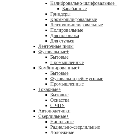
Калибровально-шлифовальные
+
Барабанные
Гриндеры
Кромкошлифовальные
Ленточно-шлифовальные
Полировальные
Для погонажа
Для стульев
Ленточные пилы
Фуговальные
+
Бытовые
Промышленные
Комбинированные
+
Бытовые
Фуговально рейсмусовые
Промышленные
Токарные
+
Бытовые
Оснастка
С ЧПУ
Автоподатчики
Сверлильные
+
Напольные
Радиально-сверлильные
Долбежные