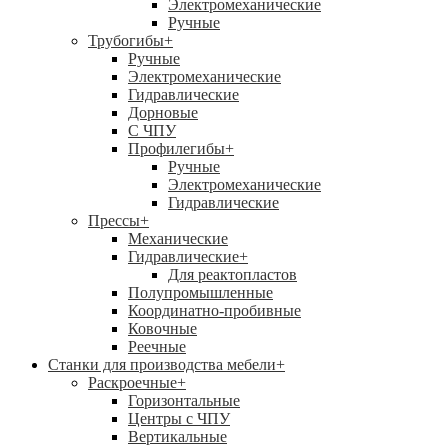
Электромеханические
Ручные
Трубогибы
+
Ручные
Электромеханические
Гидравлические
Дорновые
С ЧПУ
Профилегибы
+
Ручные
Электромеханические
Гидравлические
Прессы
+
Механические
Гидравлические
+
Для реактопластов
Полупромышленные
Координатно-пробивные
Ковочные
Реечные
Станки для производства мебели
+
Раскроечные
+
Горизонтальные
Центры с ЧПУ
Вертикальные