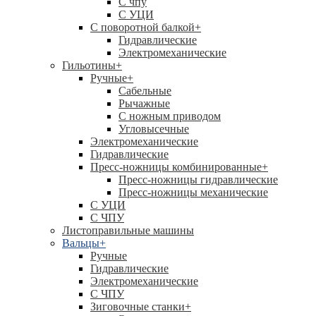
C чпу
С УЦИ
С поворотной балкой
+
Гидравлические
Электромеханические
Гильотины
+
Ручные
+
Сабельные
Рычажные
С ножным приводом
Угловысечные
Электромеханические
Гидравлические
Пресс-ножницы комбинированные
+
Пресс-ножницы гидравлические
Пресс-ножницы механические
С УЦИ
С ЧПУ
Листоправильные машины
Вальцы
+
Ручные
Гидравлические
Электромеханические
С ЧПУ
Зиговочные станки
+