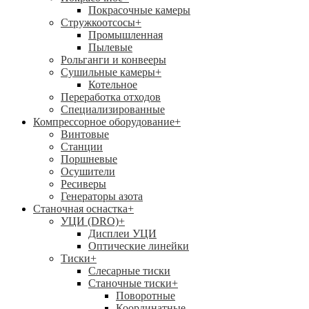
Покрасочные камеры
Стружкоотсосы
+
Промышленная
Пылевые
Рольганги и конвееры
Сушильные камеры
+
Котельное
Переработка отходов
Специализированные
Компрессорное оборудование
+
Винтовые
Станции
Поршневые
Осушители
Ресиверы
Генераторы азота
Станочная оснастка
+
УЦИ (DRO)
+
Дисплеи УЦИ
Оптические линейки
Тиски
+
Слесарные тиски
Станочные тиски
+
Поворотные
Координатные