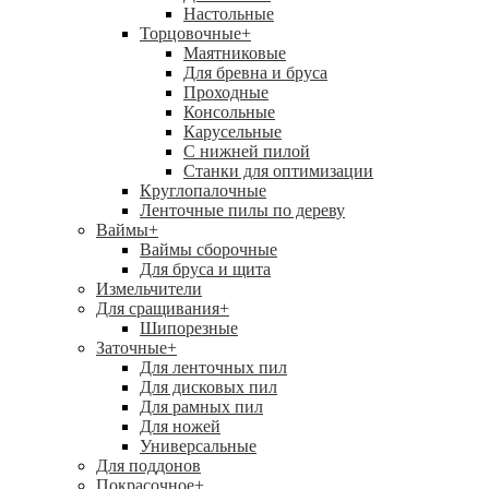
Настольные
Торцовочные
+
Маятниковые
Для бревна и бруса
Проходные
Консольные
Карусельные
С нижней пилой
Станки для оптимизации
Круглопалочные
Ленточные пилы по дереву
Ваймы
+
Ваймы сборочные
Для бруса и щита
Измельчители
Для сращивания
+
Шипорезные
Заточные
+
Для ленточных пил
Для дисковых пил
Для рамных пил
Для ножей
Универсальные
Для поддонов
Покрасочное
+