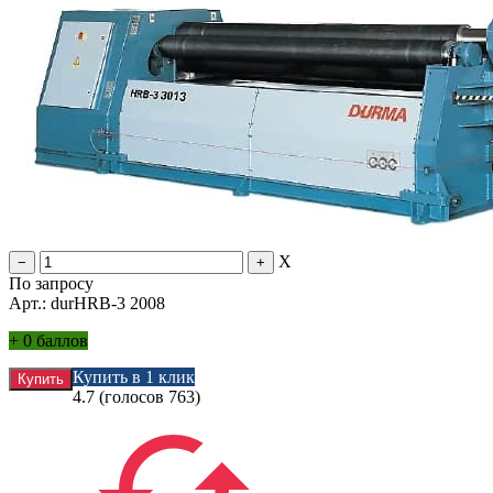
X
По запросу
Арт.: durHRB-3 2008
+
0 баллов
Купить в 1 клик
4.7
(голосов
763
)