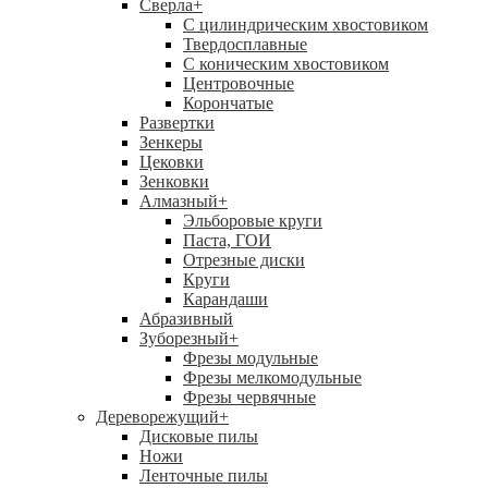
Сверла
+
С цилиндрическим хвостовиком
Твердосплавные
С коническим хвостовиком
Центровочные
Корончатые
Развертки
Зенкеры
Цековки
Зенковки
Алмазный
+
Эльборовые круги
Паста, ГОИ
Отрезные диски
Круги
Карандаши
Абразивный
Зуборезный
+
Фрезы модульные
Фрезы мелкомодульные
Фрезы червячные
Дереворежущий
+
Дисковые пилы
Ножи
Ленточные пилы