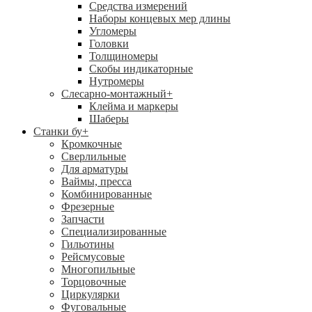
Средства измерений
Наборы концевых мер длины
Угломеры
Головки
Толщиномеры
Скобы индикаторные
Нутромеры
Слесарно-монтажный
+
Клейма и маркеры
Шаберы
Станки бу
+
Кромкочные
Сверлильные
Для арматуры
Ваймы, пресса
Комбинированные
Фрезерные
Запчасти
Специализированные
Гильотины
Рейсмусовые
Многопильные
Торцовочные
Циркулярки
Фуговальные