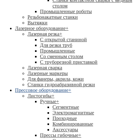
Станки контактной сварки с медным
столом
Промышленные роботы
Резьбонакатные станки
Вытяжки
Лазерное оборудование
+
Лазерная резка
+
С открытой станиной
Для резки труб
Промышленные
Со сменным столом
С труборезной приставкой
Лазерная сварка
Лазерные маркеры
Для фанеры, акрила, кожи
Станки гидроабразивной резки
Прессовое оборудование
+
Листогибы
+
Ручные
+
Сегментные
Электромагнитные
Проходные
Комбинированные
Аксессуары
Прессы гибочные
+