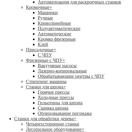
Автоматизация для раскроечных станков
Кромочные
+
Машинки
Ручные
Криволинейные
Полуавтоматические
Автоматические
Кромко фрезерные
Клей
Присадочные
+
С ЧПУ
Фрезерные с ЧПУ
+
Вакуумные насосы
Лазерно-копировальные
Обрабатывающие центры с ЧПУ
Стреппинг машины
Станки для шпона
+
Горячие прессы
Холодные прессы
Гильотины для шпона
Сшивка шпона
Облицовывание погонажа
Станки для обработки дерева
+
Четырехсторонние станки
Лесопильное оборудование
+