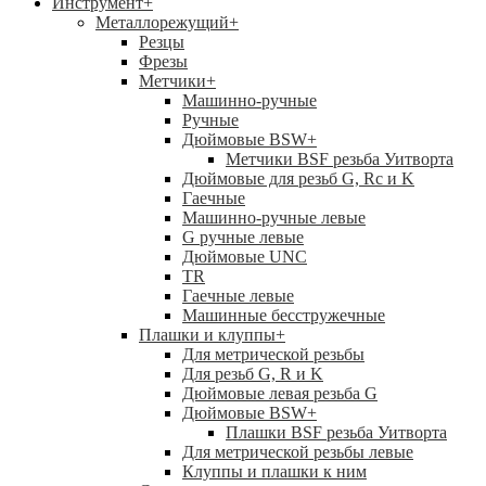
Инструмент
+
Металлорежущий
+
Резцы
Фрезы
Метчики
+
Машинно-ручные
Ручные
Дюймовые BSW
+
Метчики BSF резьба Уитворта
Дюймовые для резьб G, Rc и K
Гаечные
Машинно-ручные левые
G ручные левые
Дюймовые UNC
TR
Гаечные левые
Машинные бесстружечные
Плашки и клуппы
+
Для метрической резьбы
Для резьб G, R и K
Дюймовые левая резьба G
Дюймовые BSW
+
Плашки BSF резьба Уитворта
Для метрической резьбы левые
Клуппы и плашки к ним