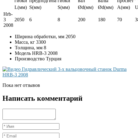
гибки
предподгиба
гибки
вал
валы
просвет
L(мм)
S(мм)
S(мм)
Ød(мм)
Ød(мм)
А(мм)
U
Hrb-
3
2050
6
8
200
180
70
3
2008
Ширина обработки, мм
2050
Масса, кг
3300
Толщина, мм
8
Модель
HRB-3 2008
Производство
Турция
Пока нет отзывов
Написать комментарий