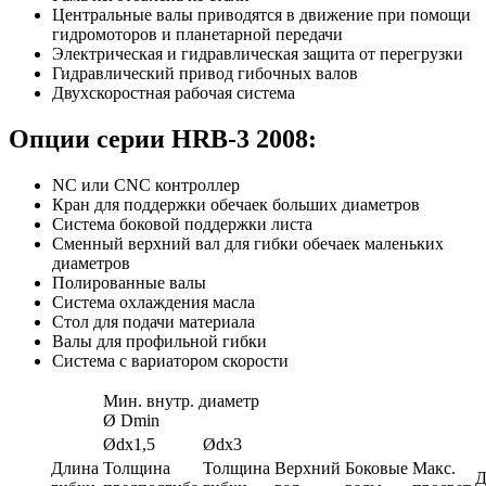
Центральные валы приводятся в движение при помощи
гидромоторов и планетарной передачи
Электрическая и гидравлическая защита от перегрузки
Гидравлический привод гибочных валов
Двухскоростная рабочая система
Опции
серии HRB-3 2008
:
NC или CNC контроллер
Кран для поддержки обечаек больших диаметров
Система боковой поддержки листа
Сменный верхний вал для гибки обечаек маленьких
диаметров
Полированные валы
Система охлаждения масла
Стол для подачи материала
Валы для профильной гибки
Система с вариатором скорости
Мин. внутр. диаметр
Ø Dmin
Ødx1,5
Ødx3
Длина
Толщина
Толщина
Верхний
Боковые
Макс.
Д