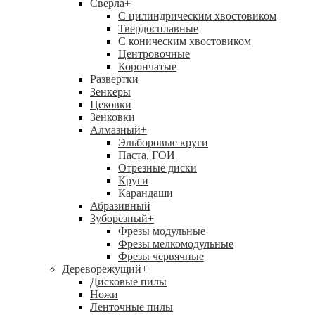
Сверла
+
С цилиндрическим хвостовиком
Твердосплавные
С коническим хвостовиком
Центровочные
Корончатые
Развертки
Зенкеры
Цековки
Зенковки
Алмазный
+
Эльборовые круги
Паста, ГОИ
Отрезные диски
Круги
Карандаши
Абразивный
Зуборезный
+
Фрезы модульные
Фрезы мелкомодульные
Фрезы червячные
Дереворежущий
+
Дисковые пилы
Ножи
Ленточные пилы