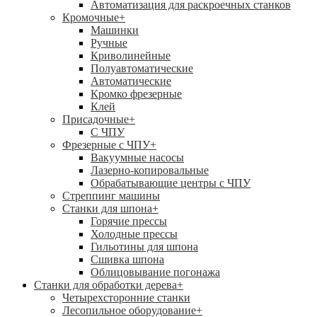
Автоматизация для раскроечных станков
Кромочные
+
Машинки
Ручные
Криволинейные
Полуавтоматические
Автоматические
Кромко фрезерные
Клей
Присадочные
+
С ЧПУ
Фрезерные с ЧПУ
+
Вакуумные насосы
Лазерно-копировальные
Обрабатывающие центры с ЧПУ
Стреппинг машины
Станки для шпона
+
Горячие прессы
Холодные прессы
Гильотины для шпона
Сшивка шпона
Облицовывание погонажа
Станки для обработки дерева
+
Четырехсторонние станки
Лесопильное оборудование
+