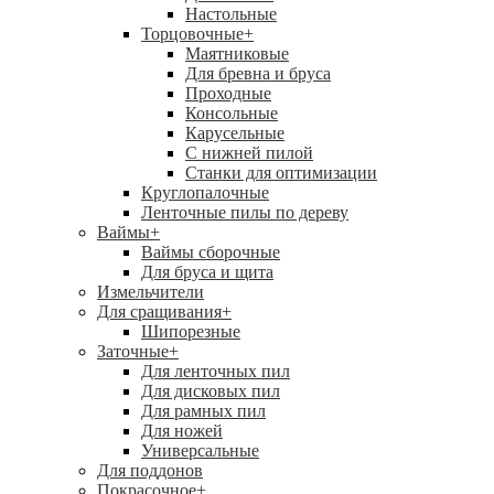
Настольные
Торцовочные
+
Маятниковые
Для бревна и бруса
Проходные
Консольные
Карусельные
С нижней пилой
Станки для оптимизации
Круглопалочные
Ленточные пилы по дереву
Ваймы
+
Ваймы сборочные
Для бруса и щита
Измельчители
Для сращивания
+
Шипорезные
Заточные
+
Для ленточных пил
Для дисковых пил
Для рамных пил
Для ножей
Универсальные
Для поддонов
Покрасочное
+