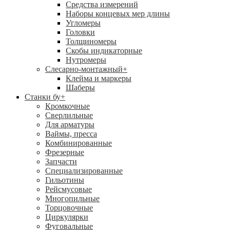
Средства измерений
Наборы концевых мер длины
Угломеры
Головки
Толщиномеры
Скобы индикаторные
Нутромеры
Слесарно-монтажный
+
Клейма и маркеры
Шаберы
Станки бу
+
Кромкочные
Сверлильные
Для арматуры
Ваймы, пресса
Комбинированные
Фрезерные
Запчасти
Специализированные
Гильотины
Рейсмусовые
Многопильные
Торцовочные
Циркулярки
Фуговальные