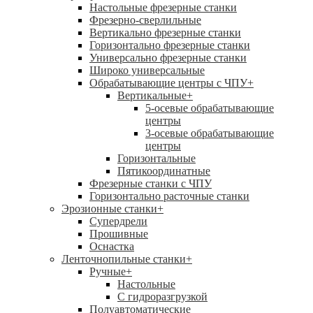
Настольные фрезерные станки
Фрезерно-сверлильные
Вертикально фрезерные станки
Горизонтально фрезерные станки
Универсально фрезерные станки
Широко универсальные
Обрабатывающие центры с ЧПУ
+
Вертикальные
+
5-осевые обрабатывающие
центры
3-осевые обрабатывающие
центры
Горизонтальные
Пятикоординатные
Фрезерные станки с ЧПУ
Горизонтально расточные станки
Эрозионные станки
+
Супердрели
Прошивные
Оснастка
Ленточнопильные станки
+
Ручные
+
Настольные
С гидроразгрузкой
Полуавтоматические