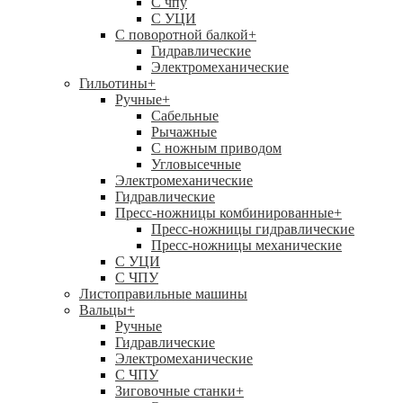
C чпу
С УЦИ
С поворотной балкой
+
Гидравлические
Электромеханические
Гильотины
+
Ручные
+
Сабельные
Рычажные
С ножным приводом
Угловысечные
Электромеханические
Гидравлические
Пресс-ножницы комбинированные
+
Пресс-ножницы гидравлические
Пресс-ножницы механические
С УЦИ
С ЧПУ
Листоправильные машины
Вальцы
+
Ручные
Гидравлические
Электромеханические
С ЧПУ
Зиговочные станки
+