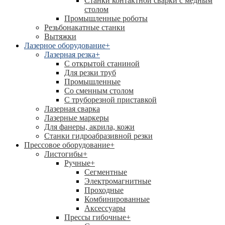
Станки контактной сварки с медным
столом
Промышленные роботы
Резьбонакатные станки
Вытяжки
Лазерное оборудование
+
Лазерная резка
+
С открытой станиной
Для резки труб
Промышленные
Со сменным столом
С труборезной приставкой
Лазерная сварка
Лазерные маркеры
Для фанеры, акрила, кожи
Станки гидроабразивной резки
Прессовое оборудование
+
Листогибы
+
Ручные
+
Сегментные
Электромагнитные
Проходные
Комбинированные
Аксессуары
Прессы гибочные
+