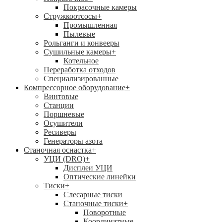
Покрасочные камеры
Стружкоотсосы
+
Промышленная
Пылевые
Рольганги и конвееры
Сушильные камеры
+
Котельное
Переработка отходов
Специализированные
Компрессорное оборудование
+
Винтовые
Станции
Поршневые
Осушители
Ресиверы
Генераторы азота
Станочная оснастка
+
УЦИ (DRO)
+
Дисплеи УЦИ
Оптические линейки
Тиски
+
Слесарные тиски
Станочные тиски
+
Поворотные
Координатные