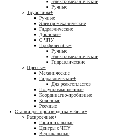
Электромеханические
Ручные
Трубогибы
+
Ручные
Электромеханические
Гидравлические
Дорновые
С ЧПУ
Профилегибы
+
Ручные
Электромеханические
Гидравлические
Прессы
+
Механические
Гидравлические
+
Для реактопластов
Полупромышленные
Координатно-пробивные
Ковочные
Реечные
Станки для производства мебели
+
Раскроечные
+
Горизонтальные
Центры с ЧПУ
Вертикальные