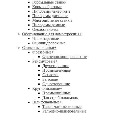
Горбыльные станки
Кромкообрезные
Пилорамы ленточные
Пилорамы дисковые
Многопильные станки
Пилорамы рамные
Околостаночка
Оборудование для домостроения
+
Чашкозарезные
Оцилиндровочные
Столярные станки
+
Фрезерные
+
Фрезерно-копировальные
Рейсмусовые
+
Двухсторонние
Промышленные
Оснастка
Бытовые
Односторонние
Круглопильные
+
Промышленные
Для строй площадок
Шлифовальные
+
Тарельчато-ленточные
Рельефно-шлифовальные