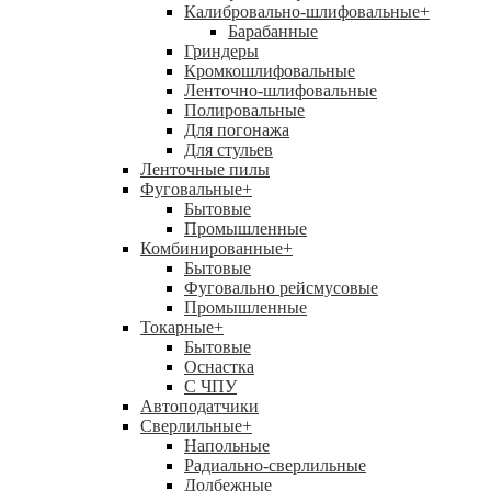
Калибровально-шлифовальные
+
Барабанные
Гриндеры
Кромкошлифовальные
Ленточно-шлифовальные
Полировальные
Для погонажа
Для стульев
Ленточные пилы
Фуговальные
+
Бытовые
Промышленные
Комбинированные
+
Бытовые
Фуговально рейсмусовые
Промышленные
Токарные
+
Бытовые
Оснастка
С ЧПУ
Автоподатчики
Сверлильные
+
Напольные
Радиально-сверлильные
Долбежные