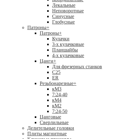
Лекальные
Неповоротные
Синусные
Глобусные
Патроны
+
Патроны
+
Кулачки
3-х кулачковые
Планшайбы
4-х кулачковые
Цанги
+
Для фрезерных станков
С25
ER
Резьбонарезные
+
кМ3
7:24-40
кМ4
кМ2
7:24-50
Цанговые
Сверлильные
Делительные головки
Плиты магнитные