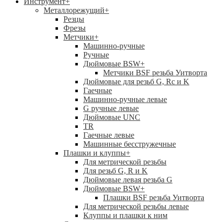
Инструмент
+
Металлорежущий
+
Резцы
Фрезы
Метчики
+
Машинно-ручные
Ручные
Дюймовые BSW
+
Метчики BSF резьба Уитворта
Дюймовые для резьб G, Rc и K
Гаечные
Машинно-ручные левые
G ручные левые
Дюймовые UNC
TR
Гаечные левые
Машинные бесстружечные
Плашки и клуппы
+
Для метрической резьбы
Для резьб G, R и K
Дюймовые левая резьба G
Дюймовые BSW
+
Плашки BSF резьба Уитворта
Для метрической резьбы левые
Клуппы и плашки к ним