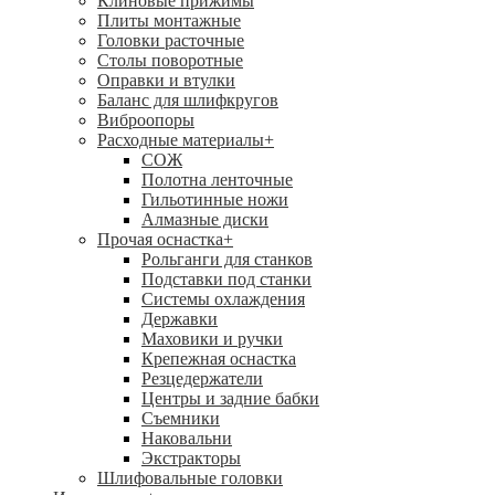
Клиновые прижимы
Плиты монтажные
Головки расточные
Столы поворотные
Оправки и втулки
Баланс для шлифкругов
Виброопоры
Расходные материалы
+
СОЖ
Полотна ленточные
Гильотинные ножи
Алмазные диски
Прочая оснастка
+
Рольганги для станков
Подставки под станки
Системы охлаждения
Державки
Маховики и ручки
Крепежная оснастка
Резцедержатели
Центры и задние бабки
Съемники
Наковальни
Экстракторы
Шлифовальные головки