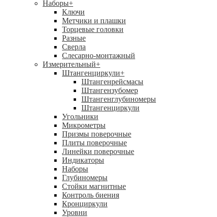
Наборы
+
Ключи
Метчики и плашки
Торцевые головки
Разные
Сверла
Слесарно-монтажный
Измерительный
+
Штангенциркули
+
Штангенрейсмасы
Штангензубомер
Штангенглубиномеры
Штангенциркули
Угольники
Микрометры
Призмы поверочные
Плиты поверочные
Линейки поверочные
Индикаторы
Наборы
Глубиномеры
Стойки магнитные
Контроль биения
Кронциркули
Уровни