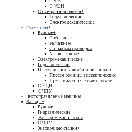
C чпу
С УЦИ
С поворотной балкой
+
Гидравлические
Электромеханические
Гильотины
+
Ручные
+
Сабельные
Рычажные
С ножным приводом
Угловысечные
Электромеханические
Гидравлические
Пресс-ножницы комбинированные
+
Пресс-ножницы гидравлические
Пресс-ножницы механические
С УЦИ
С ЧПУ
Листоправильные машины
Вальцы
+
Ручные
Гидравлические
Электромеханические
С ЧПУ
Зиговочные станки
+