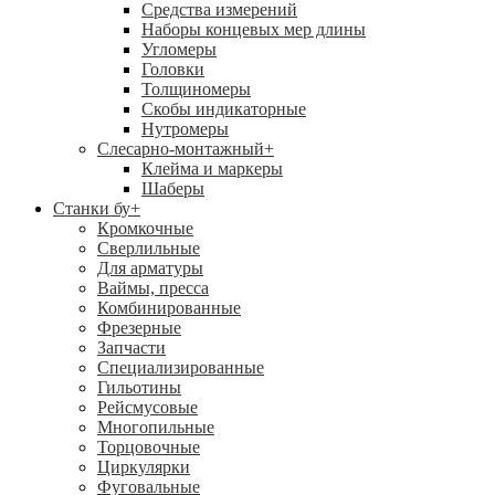
Средства измерений
Наборы концевых мер длины
Угломеры
Головки
Толщиномеры
Скобы индикаторные
Нутромеры
Слесарно-монтажный
+
Клейма и маркеры
Шаберы
Станки бу
+
Кромкочные
Сверлильные
Для арматуры
Ваймы, пресса
Комбинированные
Фрезерные
Запчасти
Специализированные
Гильотины
Рейсмусовые
Многопильные
Торцовочные
Циркулярки
Фуговальные