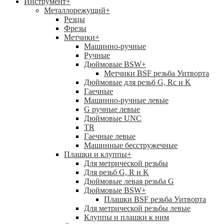
Инструмент
+
Металлорежущий
+
Резцы
Фрезы
Метчики
+
Машинно-ручные
Ручные
Дюймовые BSW
+
Метчики BSF резьба Уитворта
Дюймовые для резьб G, Rc и K
Гаечные
Машинно-ручные левые
G ручные левые
Дюймовые UNC
TR
Гаечные левые
Машинные бесстружечные
Плашки и клуппы
+
Для метрической резьбы
Для резьб G, R и K
Дюймовые левая резьба G
Дюймовые BSW
+
Плашки BSF резьба Уитворта
Для метрической резьбы левые
Клуппы и плашки к ним