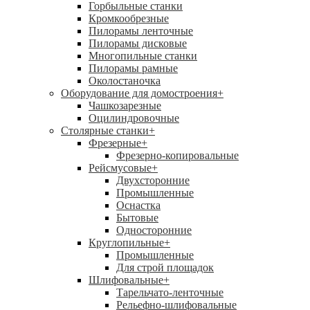
Горбыльные станки
Кромкообрезные
Пилорамы ленточные
Пилорамы дисковые
Многопильные станки
Пилорамы рамные
Околостаночка
Оборудование для домостроения
+
Чашкозарезные
Оцилиндровочные
Столярные станки
+
Фрезерные
+
Фрезерно-копировальные
Рейсмусовые
+
Двухсторонние
Промышленные
Оснастка
Бытовые
Односторонние
Круглопильные
+
Промышленные
Для строй площадок
Шлифовальные
+
Тарельчато-ленточные
Рельефно-шлифовальные