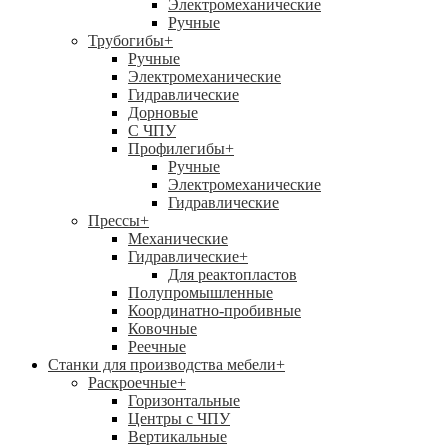
Электромеханические
Ручные
Трубогибы
+
Ручные
Электромеханические
Гидравлические
Дорновые
С ЧПУ
Профилегибы
+
Ручные
Электромеханические
Гидравлические
Прессы
+
Механические
Гидравлические
+
Для реактопластов
Полупромышленные
Координатно-пробивные
Ковочные
Реечные
Станки для производства мебели
+
Раскроечные
+
Горизонтальные
Центры с ЧПУ
Вертикальные