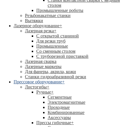
Станки контактной сварки с медным
столом
Промышленные роботы
Резьбонакатные станки
Вытяжки
Лазерное оборудование
+
Лазерная резка
+
С открытой станиной
Для резки труб
Промышленные
Со сменным столом
С труборезной приставкой
Лазерная сварка
Лазерные маркеры
Для фанеры, акрила, кожи
Станки гидроабразивной резки
Прессовое оборудование
+
Листогибы
+
Ручные
+
Сегментные
Электромагнитные
Проходные
Комбинированные
Аксессуары
Прессы гибочные
+