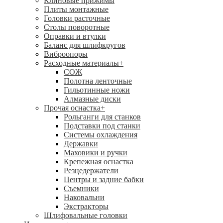
Клиновые прижимы
Плиты монтажные
Головки расточные
Столы поворотные
Оправки и втулки
Баланс для шлифкругов
Виброопоры
Расходные материалы
+
СОЖ
Полотна ленточные
Гильотинные ножи
Алмазные диски
Прочая оснастка
+
Рольганги для станков
Подставки под станки
Системы охлаждения
Державки
Маховики и ручки
Крепежная оснастка
Резцедержатели
Центры и задние бабки
Съемники
Наковальни
Экстракторы
Шлифовальные головки