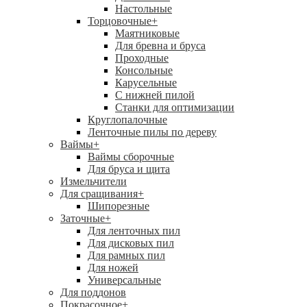
Настольные
Торцовочные
+
Маятниковые
Для бревна и бруса
Проходные
Консольные
Карусельные
С нижней пилой
Станки для оптимизации
Круглопалочные
Ленточные пилы по дереву
Ваймы
+
Ваймы сборочные
Для бруса и щита
Измельчители
Для сращивания
+
Шипорезные
Заточные
+
Для ленточных пил
Для дисковых пил
Для рамных пил
Для ножей
Универсальные
Для поддонов
Покрасочное
+