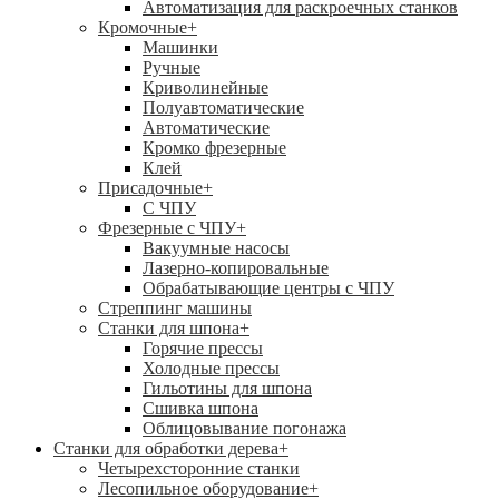
Автоматизация для раскроечных станков
Кромочные
+
Машинки
Ручные
Криволинейные
Полуавтоматические
Автоматические
Кромко фрезерные
Клей
Присадочные
+
С ЧПУ
Фрезерные с ЧПУ
+
Вакуумные насосы
Лазерно-копировальные
Обрабатывающие центры с ЧПУ
Стреппинг машины
Станки для шпона
+
Горячие прессы
Холодные прессы
Гильотины для шпона
Сшивка шпона
Облицовывание погонажа
Станки для обработки дерева
+
Четырехсторонние станки
Лесопильное оборудование
+