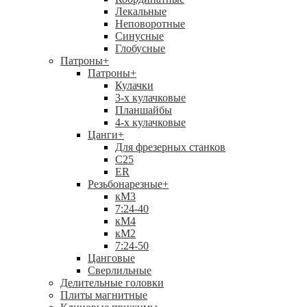
Лекальные
Неповоротные
Синусные
Глобусные
Патроны
+
Патроны
+
Кулачки
3-х кулачковые
Планшайбы
4-х кулачковые
Цанги
+
Для фрезерных станков
С25
ER
Резьбонарезные
+
кМ3
7:24-40
кМ4
кМ2
7:24-50
Цанговые
Сверлильные
Делительные головки
Плиты магнитные