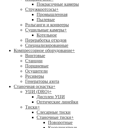
Покрасочные камеры
Стружкоотсосы
+
Промышленная
Пылевые
Рольганги и конвееры
Сушильные камеры
+
Котельное
Переработка отходов
Специализированные
Компрессорное оборудование
+
Винтовые
Станции
Поршневые
Осушители
Ресиверы
Генераторы азота
Станочная оснастка
+
УЦИ (DRO)
+
Дисплеи УЦИ
Оптические линейки
Тиски
+
Слесарные тиски
Станочные тиски
+
Поворотные
Координатные