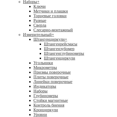
Наборы
+
Ключи
Метчики и плашки
Торцевые головки
Разные
Сверла
Слесарно-монтажный
Измерительный
+
Штангенциркули
+
Штангенрейсмасы
Штангензубомер
Штангенглубиномеры
Штангенциркули
Угольники
Микрометры
Призмы поверочные
Плиты поверочные
Линейки поверочные
Индикаторы
Наборы
Глубиномеры
Стойки магнитные
Контроль биения
Кронциркули
Уровни