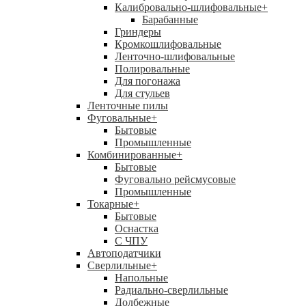
Калибровально-шлифовальные
+
Барабанные
Гриндеры
Кромкошлифовальные
Ленточно-шлифовальные
Полировальные
Для погонажа
Для стульев
Ленточные пилы
Фуговальные
+
Бытовые
Промышленные
Комбинированные
+
Бытовые
Фуговально рейсмусовые
Промышленные
Токарные
+
Бытовые
Оснастка
С ЧПУ
Автоподатчики
Сверлильные
+
Напольные
Радиально-сверлильные
Долбежные