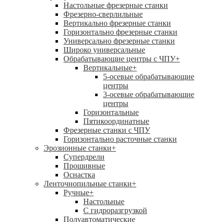
Настольные фрезерные станки
Фрезерно-сверлильные
Вертикально фрезерные станки
Горизонтально фрезерные станки
Универсально фрезерные станки
Широко универсальные
Обрабатывающие центры с ЧПУ
+
Вертикальные
+
5-осевые обрабатывающие
центры
3-осевые обрабатывающие
центры
Горизонтальные
Пятикоординатные
Фрезерные станки с ЧПУ
Горизонтально расточные станки
Эрозионные станки
+
Супердрели
Прошивные
Оснастка
Ленточнопильные станки
+
Ручные
+
Настольные
С гидроразгрузкой
Полуавтоматические