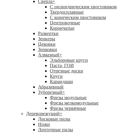
Сверла
+
С цилиндрическим хвостовиком
Твердосплавные
С коническим хвостовиком
Центровочные
Корончатые
Развертки
Зенкеры
Цековки
Зенковки
Алмазный
+
Эльборовые круги
Паста, ГОИ
Отрезные диски
Круги
Карандаши
Абразивный
Зуборезный
+
Фрезы модульные
Фрезы мелкомодульные
Фрезы червячные
Дереворежущий
+
Дисковые пилы
Ножи
Ленточные пилы