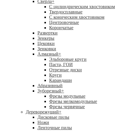
Сверла
+
С цилиндрическим хвостовиком
Твердосплавные
С коническим хвостовиком
Центровочные
Корончатые
Развертки
Зенкеры
Цековки
Зенковки
Алмазный
+
Эльборовые круги
Паста, ГОИ
Отрезные диски
Круги
Карандаши
Абразивный
Зуборезный
+
Фрезы модульные
Фрезы мелкомодульные
Фрезы червячные
Дереворежущий
+
Дисковые пилы
Ножи
Ленточные пилы