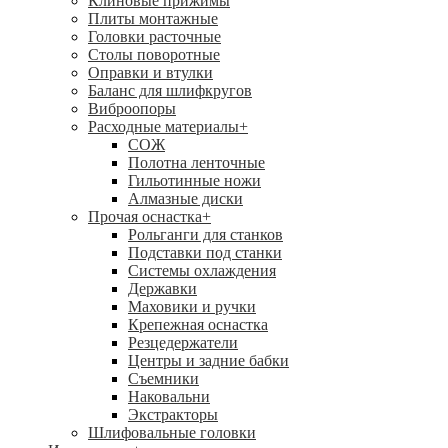
Клиновые прижимы
Плиты монтажные
Головки расточные
Столы поворотные
Оправки и втулки
Баланс для шлифкругов
Виброопоры
Расходные материалы
+
СОЖ
Полотна ленточные
Гильотинные ножи
Алмазные диски
Прочая оснастка
+
Рольганги для станков
Подставки под станки
Системы охлаждения
Державки
Маховики и ручки
Крепежная оснастка
Резцедержатели
Центры и задние бабки
Съемники
Наковальни
Экстракторы
Шлифовальные головки