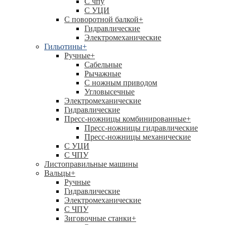
C чпу
С УЦИ
С поворотной балкой
+
Гидравлические
Электромеханические
Гильотины
+
Ручные
+
Сабельные
Рычажные
С ножным приводом
Угловысечные
Электромеханические
Гидравлические
Пресс-ножницы комбинированные
+
Пресс-ножницы гидравлические
Пресс-ножницы механические
С УЦИ
С ЧПУ
Листоправильные машины
Вальцы
+
Ручные
Гидравлические
Электромеханические
С ЧПУ
Зиговочные станки
+