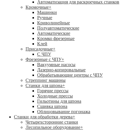
Автоматизация для раскроечных станков
Кромочные
+
Машинки
Ручные
Криволинейные
Полуавтоматические
Автоматические
Кромко фрезерные
Клей
Присадочные
+
С ЧПУ
Фрезерные с ЧПУ
+
Вакуумные насосы
Лазерно-копировальные
Обрабатывающие центры с ЧПУ
Стреппинг машины
Станки для шпона
+
Горячие прессы
Холодные прессы
Гильотины для шпона
Сшивка шпона
Облицовывание погонажа
Станки для обработки дерева
+
Четырехсторонние станки
Лесопильное оборудование
+