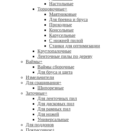
Настольные
Торцовочные
+
Маятниковые
Для бревна и бруса
Проходные
Консольные
Карусельные
С нижней пилой
Станки для оптимизации
Круглопалочные
Ленточные пилы по дереву
Ваймы
+
Ваймы сборочные
Для бруса и щита
Измельчители
Для сращивания
+
Шипорезные
Заточные
+
Для ленточных пил
Для дисковых пил
Для рамных пил
Для ножей
Универсальные
Для поддонов
Покрасочное
+