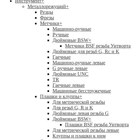
Инструмент
+
Металлорежущий
+
Резцы
Фрезы
Метчики
+
Машинно-ручные
Ручные
Дюймовые BSW
+
Метчики BSF резьба Уитворта
Дюймовые для резьб G, Rc и K
Гаечные
Машинно-ручные левые
G ручные левые
Дюймовые UNC
TR
Гаечные левые
Машинные бесстружечные
Плашки и клуппы
+
Для метрической резьбы
Для резьб G, R и K
Дюймовые левая резьба G
Дюймовые BSW
+
Плашки BSF резьба Уитворта
Для метрической резьбы левые
Клуппы и плашки к ним