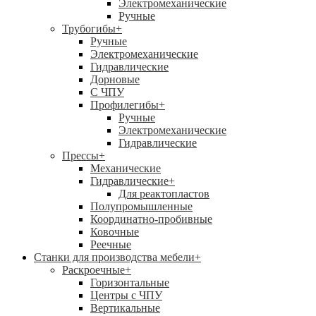
Электромеханические
Ручные
Трубогибы
+
Ручные
Электромеханические
Гидравлические
Дорновые
С ЧПУ
Профилегибы
+
Ручные
Электромеханические
Гидравлические
Прессы
+
Механические
Гидравлические
+
Для реактопластов
Полупромышленные
Координатно-пробивные
Ковочные
Реечные
Станки для производства мебели
+
Раскроечные
+
Горизонтальные
Центры с ЧПУ
Вертикальные