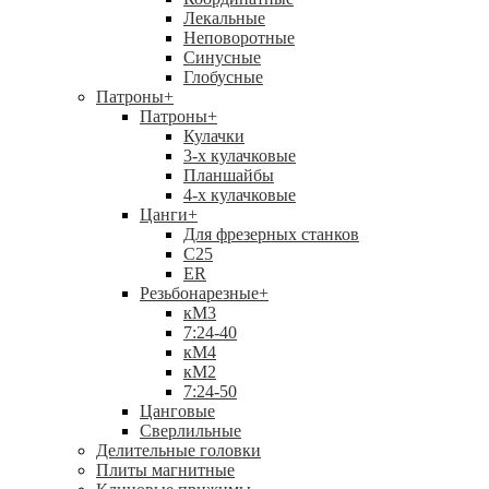
Лекальные
Неповоротные
Синусные
Глобусные
Патроны
+
Патроны
+
Кулачки
3-х кулачковые
Планшайбы
4-х кулачковые
Цанги
+
Для фрезерных станков
С25
ER
Резьбонарезные
+
кМ3
7:24-40
кМ4
кМ2
7:24-50
Цанговые
Сверлильные
Делительные головки
Плиты магнитные