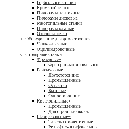
Горбыльные станки
Кромкообрезные
Пилорамы ленточные
Пилорамы дисковые
Многопильные станки
Пилорамы рамные
Околостаночка
Оборудование для домостроения
+
Чашкозарезные
Оцилиндровочные
Столярные станки
+
Фрезерные
+
Фрезерно-копировальные
Рейсмусовые
+
Двухсторонние
Промышленные
Оснастка
Бытовые
Односторонние
Круглопильные
+
Промышленные
Для строй площадок
Шлифовальные
+
Тарельчато-ленточные
Рельефно-шлифовальные