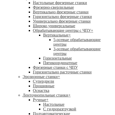
Настольные фрезерные станки
Фрезерно-сверлильные
Вертикально фрезерные станки
Горизонтально фрезерные станки
Универсально фрезерные станки
Широко универсальные
Обрабатывающие центры с ЧПУ
+
Вертикальные
+
5-осевые обрабатывающие
центры
3-осевые обрабатывающие
центры
Горизонтальные
Пятикоординатные
Фрезерные станки с ЧПУ
Горизонтально расточные станки
Эрозионные станки
+
Супердрели
Прошивные
Оснастка
Ленточнопильные станки
+
Ручные
+
Настольные
С гидроразгрузкой
Полуавтоматические