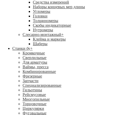
Средства измерений
Наборы концевых мер длины
Угломеры
Головки
Толщиномеры
Скобы индикаторные
Нутромеры
Слесарно-монтажный
+
Клейма и маркеры
Шаберы
Станки бу
+
Кромкочные
Сверлильные
Для арматуры
Ваймы, пресса
Комбинированные
Фрезерные
Запчасти
Специализированные
Гильотины
Рейсмусовые
Многопильные
Торцовочные
Циркулярки
Фуговальные