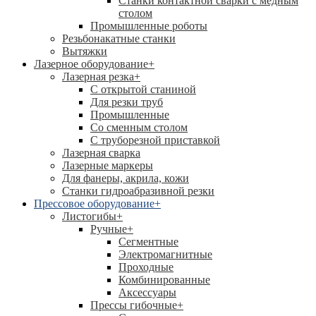
Станки контактной сварки с медным
столом
Промышленные роботы
Резьбонакатные станки
Вытяжки
Лазерное оборудование
+
Лазерная резка
+
С открытой станиной
Для резки труб
Промышленные
Со сменным столом
С труборезной приставкой
Лазерная сварка
Лазерные маркеры
Для фанеры, акрила, кожи
Станки гидроабразивной резки
Прессовое оборудование
+
Листогибы
+
Ручные
+
Сегментные
Электромагнитные
Проходные
Комбинированные
Аксессуары
Прессы гибочные
+