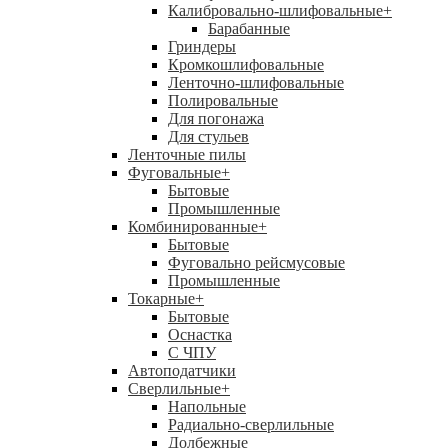
Калибровально-шлифовальные
+
Барабанные
Гриндеры
Кромкошлифовальные
Ленточно-шлифовальные
Полировальные
Для погонажа
Для стульев
Ленточные пилы
Фуговальные
+
Бытовые
Промышленные
Комбинированные
+
Бытовые
Фуговально рейсмусовые
Промышленные
Токарные
+
Бытовые
Оснастка
С ЧПУ
Автоподатчики
Сверлильные
+
Напольные
Радиально-сверлильные
Долбежные