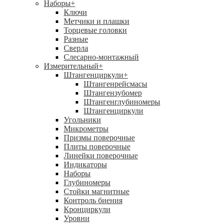
Наборы
+
Ключи
Метчики и плашки
Торцевые головки
Разные
Сверла
Слесарно-монтажный
Измерительный
+
Штангенциркули
+
Штангенрейсмасы
Штангензубомер
Штангенглубиномеры
Штангенциркули
Угольники
Микрометры
Призмы поверочные
Плиты поверочные
Линейки поверочные
Индикаторы
Наборы
Глубиномеры
Стойки магнитные
Контроль биения
Кронциркули
Уровни