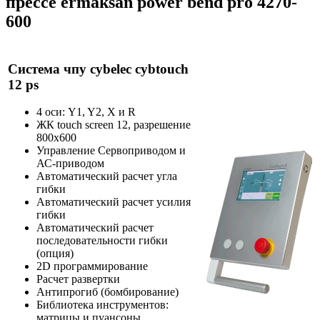
прессе ermaksan power bend pro 4270-
600
Система чпу cybelec cybtouch
12 ps
4 оси: Y1, Y2, X и R
ЖК touch screen 12, разрешение
800х600
Управление Сервоприводом и
АС-приводом
Автоматический расчет угла
гибки
Автоматический расчет усилия
гибки
Автоматический расчет
последовательности гибки
(опция)
2D программирование
Расчет развертки
Антипрогиб (бомбирование)
Библиотека инструментов:
матрицы и пуансоны