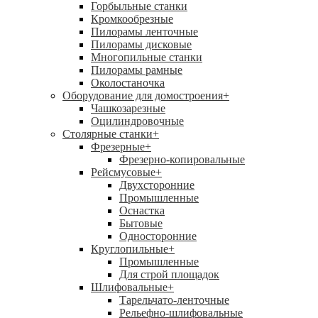
Горбыльные станки
Кромкообрезные
Пилорамы ленточные
Пилорамы дисковые
Многопильные станки
Пилорамы рамные
Околостаночка
Оборудование для домостроения
+
Чашкозарезные
Оцилиндровочные
Столярные станки
+
Фрезерные
+
Фрезерно-копировальные
Рейсмусовые
+
Двухсторонние
Промышленные
Оснастка
Бытовые
Односторонние
Круглопильные
+
Промышленные
Для строй площадок
Шлифовальные
+
Тарельчато-ленточные
Рельефно-шлифовальные