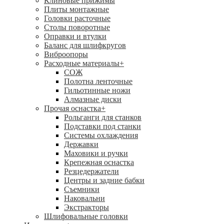
Клиновые прижимы
Плиты монтажные
Головки расточные
Столы поворотные
Оправки и втулки
Баланс для шлифкругов
Виброопоры
Расходные материалы
+
СОЖ
Полотна ленточные
Гильотинные ножи
Алмазные диски
Прочая оснастка
+
Рольганги для станков
Подставки под станки
Системы охлаждения
Державки
Маховики и ручки
Крепежная оснастка
Резцедержатели
Центры и задние бабки
Съемники
Наковальни
Экстракторы
Шлифовальные головки