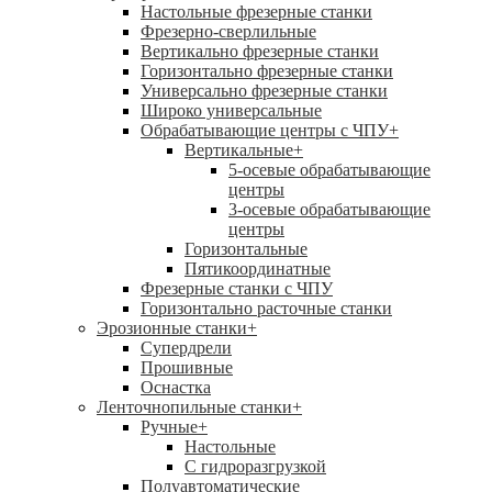
Настольные фрезерные станки
Фрезерно-сверлильные
Вертикально фрезерные станки
Горизонтально фрезерные станки
Универсально фрезерные станки
Широко универсальные
Обрабатывающие центры с ЧПУ
+
Вертикальные
+
5-осевые обрабатывающие
центры
3-осевые обрабатывающие
центры
Горизонтальные
Пятикоординатные
Фрезерные станки с ЧПУ
Горизонтально расточные станки
Эрозионные станки
+
Супердрели
Прошивные
Оснастка
Ленточнопильные станки
+
Ручные
+
Настольные
С гидроразгрузкой
Полуавтоматические