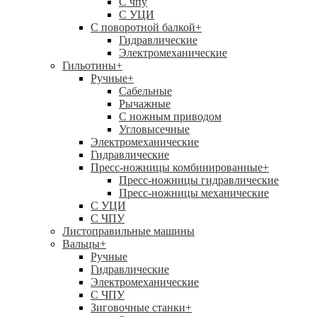
C чпу
С УЦИ
С поворотной балкой
+
Гидравлические
Электромеханические
Гильотины
+
Ручные
+
Сабельные
Рычажные
С ножным приводом
Угловысечные
Электромеханические
Гидравлические
Пресс-ножницы комбинированные
+
Пресс-ножницы гидравлические
Пресс-ножницы механические
С УЦИ
С ЧПУ
Листоправильные машины
Вальцы
+
Ручные
Гидравлические
Электромеханические
С ЧПУ
Зиговочные станки
+