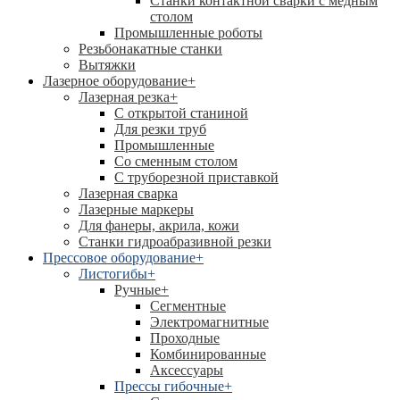
Станки контактной сварки с медным
столом
Промышленные роботы
Резьбонакатные станки
Вытяжки
Лазерное оборудование
+
Лазерная резка
+
С открытой станиной
Для резки труб
Промышленные
Со сменным столом
С труборезной приставкой
Лазерная сварка
Лазерные маркеры
Для фанеры, акрила, кожи
Станки гидроабразивной резки
Прессовое оборудование
+
Листогибы
+
Ручные
+
Сегментные
Электромагнитные
Проходные
Комбинированные
Аксессуары
Прессы гибочные
+