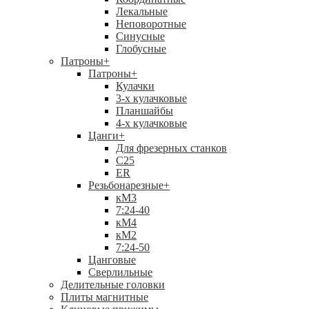
Лекальные
Неповоротные
Синусные
Глобусные
Патроны
+
Патроны
+
Кулачки
3-х кулачковые
Планшайбы
4-х кулачковые
Цанги
+
Для фрезерных станков
С25
ER
Резьбонарезные
+
кМ3
7:24-40
кМ4
кМ2
7:24-50
Цанговые
Сверлильные
Делительные головки
Плиты магнитные