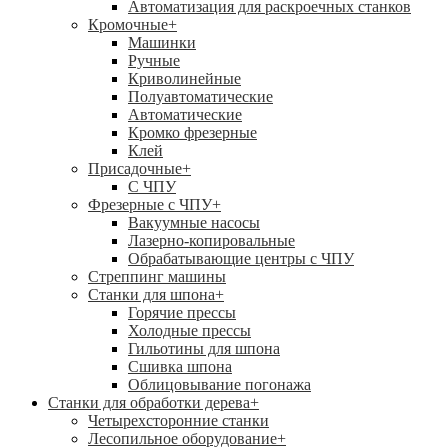
Автоматизация для раскроечных станков
Кромочные
+
Машинки
Ручные
Криволинейные
Полуавтоматические
Автоматические
Кромко фрезерные
Клей
Присадочные
+
С ЧПУ
Фрезерные с ЧПУ
+
Вакуумные насосы
Лазерно-копировальные
Обрабатывающие центры с ЧПУ
Стреппинг машины
Станки для шпона
+
Горячие прессы
Холодные прессы
Гильотины для шпона
Сшивка шпона
Облицовывание погонажа
Станки для обработки дерева
+
Четырехсторонние станки
Лесопильное оборудование
+