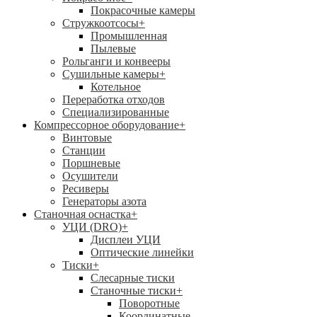
Покрасочные камеры
Стружкоотсосы
+
Промышленная
Пылевые
Рольганги и конвееры
Сушильные камеры
+
Котельное
Переработка отходов
Специализированные
Компрессорное оборудование
+
Винтовые
Станции
Поршневые
Осушители
Ресиверы
Генераторы азота
Станочная оснастка
+
УЦИ (DRO)
+
Дисплеи УЦИ
Оптические линейки
Тиски
+
Слесарные тиски
Станочные тиски
+
Поворотные
Координатные