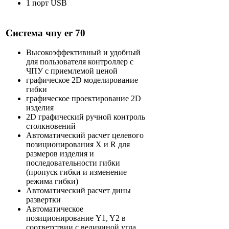
1 порт USB
Система чпу er 70
Высокоэффективный и удобный
для пользователя контроллер с
ЧПУ с приемлемой ценой
графическое 2D моделирование
гибки
графическое проектирование 2D
изделия
2D графический ручной контроль
столкновений
Автоматический расчет целевого
позиционирования Х и R для
размеров изделия и
последовательности гибки
(пропуск гибки и изменение
режима гибки)
Автоматический расчет дины
развертки
Автоматическое
позиционирование Y1, Y2 в
соответствии с величиной угла