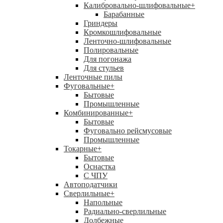
Калибровально-шлифовальные
+
Барабанные
Гриндеры
Кромкошлифовальные
Ленточно-шлифовальные
Полировальные
Для погонажа
Для стульев
Ленточные пилы
Фуговальные
+
Бытовые
Промышленные
Комбинированные
+
Бытовые
Фуговально рейсмусовые
Промышленные
Токарные
+
Бытовые
Оснастка
С ЧПУ
Автоподатчики
Сверлильные
+
Напольные
Радиально-сверлильные
Долбежные