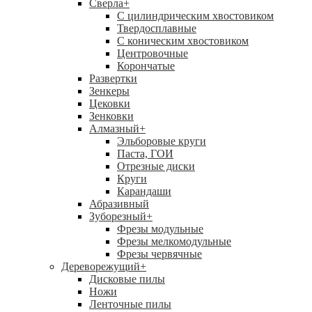
Сверла
+
С цилиндрическим хвостовиком
Твердосплавные
С коническим хвостовиком
Центровочные
Корончатые
Развертки
Зенкеры
Цековки
Зенковки
Алмазный
+
Эльборовые круги
Паста, ГОИ
Отрезные диски
Круги
Карандаши
Абразивный
Зуборезный
+
Фрезы модульные
Фрезы мелкомодульные
Фрезы червячные
Дереворежущий
+
Дисковые пилы
Ножи
Ленточные пилы