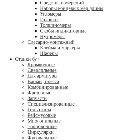
Средства измерений
Наборы концевых мер длины
Угломеры
Головки
Толщиномеры
Скобы индикаторные
Нутромеры
Слесарно-монтажный
+
Клейма и маркеры
Шаберы
Станки бу
+
Кромкочные
Сверлильные
Для арматуры
Ваймы, пресса
Комбинированные
Фрезерные
Запчасти
Специализированные
Гильотины
Рейсмусовые
Многопильные
Торцовочные
Циркулярки
Фуговальные