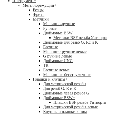
Инструмент
+
Металлорежущий
+
Резцы
Фрезы
Метчики
+
Машинно-ручные
Ручные
Дюймовые BSW
+
Метчики BSF резьба Уитворта
Дюймовые для резьб G, Rc и K
Гаечные
Машинно-ручные левые
G ручные левые
Дюймовые UNC
TR
Гаечные левые
Машинные бесстружечные
Плашки и клуппы
+
Для метрической резьбы
Для резьб G, R и K
Дюймовые левая резьба G
Дюймовые BSW
+
Плашки BSF резьба Уитворта
Для метрической резьбы левые
Клуппы и плашки к ним