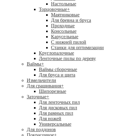
Настольные
Торцовочные
+
Маятниковые
Для бревна и бруса
Проходные
Консольные
Карусельные
С нижней пилой
Станки для оптимизации
Круглопалочные
Ленточные пилы по дереву
Ваймы
+
Ваймы сборочные
Для бруса и щита
Измельчители
Для сращивания
+
Шипорезные
Заточные
+
Для ленточных пил
Для дисковых пил
Для рамных пил
Для ножей
Универсальные
Для поддонов
Покрасочное
+