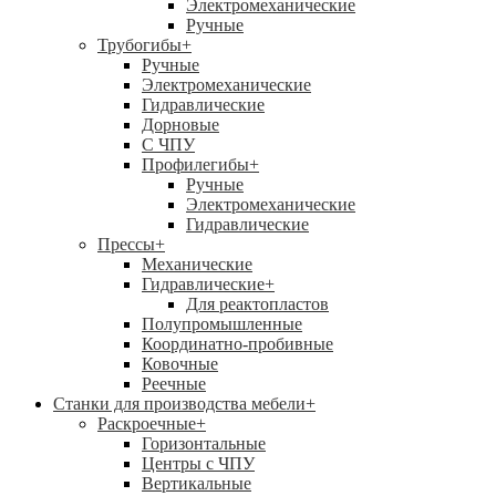
Электромеханические
Ручные
Трубогибы
+
Ручные
Электромеханические
Гидравлические
Дорновые
С ЧПУ
Профилегибы
+
Ручные
Электромеханические
Гидравлические
Прессы
+
Механические
Гидравлические
+
Для реактопластов
Полупромышленные
Координатно-пробивные
Ковочные
Реечные
Станки для производства мебели
+
Раскроечные
+
Горизонтальные
Центры с ЧПУ
Вертикальные