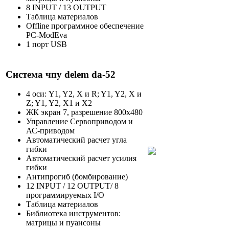
8 INPUT / 13 OUTPUT
Таблица материалов
Offline программное обеспечение
PC-ModEva
1 порт USB
Система чпу delem da-52
4 оси: Y1, Y2, X и R; Y1, Y2, X и
Z; Y1, Y2, X1 и X2
ЖК экран 7, разрешение 800х480
Управление Сервоприводом и
АС-приводом
Автоматический расчет угла
гибки
Автоматический расчет усилия
гибки
Антипрогиб (бомбирование)
12 INPUT / 12 OUTPUT/ 8
программируемых I/O
Таблица материалов
Библиотека инструментов:
матрицы и пуансоны