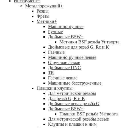
Инструмент
+
Металлорежущий
+
Резцы
Фрезы
Метчики
+
Машинно-ручные
Ручные
Дюймовые BSW
+
Метчики BSF резьба Уитворта
Дюймовые для резьб G, Rc и K
Гаечные
Машинно-ручные левые
G ручные левые
Дюймовые UNC
TR
Гаечные левые
Машинные бесстружечные
Плашки и клуппы
+
Для метрической резьбы
Для резьб G, R и K
Дюймовые левая резьба G
Дюймовые BSW
+
Плашки BSF резьба Уитворта
Для метрической резьбы левые
Клуппы и плашки к ним