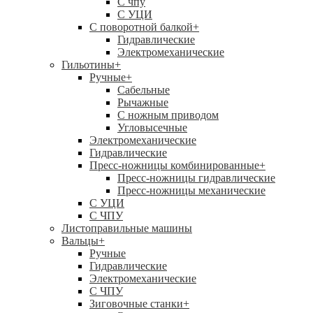
C чпу
С УЦИ
С поворотной балкой
+
Гидравлические
Электромеханические
Гильотины
+
Ручные
+
Сабельные
Рычажные
С ножным приводом
Угловысечные
Электромеханические
Гидравлические
Пресс-ножницы комбинированные
+
Пресс-ножницы гидравлические
Пресс-ножницы механические
С УЦИ
С ЧПУ
Листоправильные машины
Вальцы
+
Ручные
Гидравлические
Электромеханические
С ЧПУ
Зиговочные станки
+