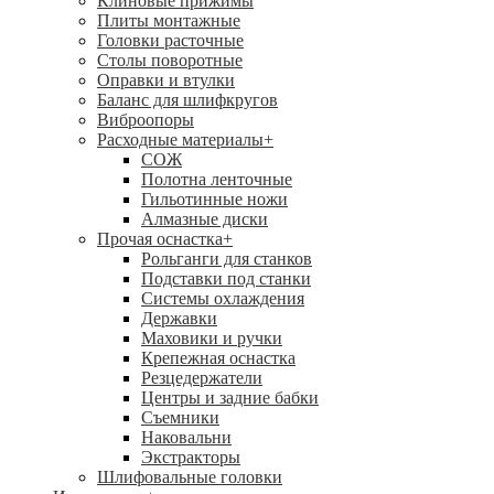
Клиновые прижимы
Плиты монтажные
Головки расточные
Столы поворотные
Оправки и втулки
Баланс для шлифкругов
Виброопоры
Расходные материалы
+
СОЖ
Полотна ленточные
Гильотинные ножи
Алмазные диски
Прочая оснастка
+
Рольганги для станков
Подставки под станки
Системы охлаждения
Державки
Маховики и ручки
Крепежная оснастка
Резцедержатели
Центры и задние бабки
Съемники
Наковальни
Экстракторы
Шлифовальные головки