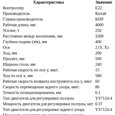
Характеристика
Значение
Контроллер
E22
Производитель
Китай
Страна-производитель
КНР
Рабочая длина, мм
4000
Усилие, т
250
Расстояние между колоннами, мм
3200
Глубина подачи (зёв), мм
400
Оси
2 (Y, X)
Ход, мм
200
Просвет, мм
500
Ширина стола, мм
240
Рабочая скорость по оси y, мм/с
15
Ход по оси х, мм
580
Рабочая скорость возврата инструмента ось y, мм/с
60
Скорость перемещения заднего упора, мм/с
80
Точность позиционирования, мм
0.1
Тип двигателя для регулировки ползуна
YS7124-4
Мощность двигателя для регулировки ползуна, квт
0.37
Тип двигателя для регулировки заднего упора
YS7124-4