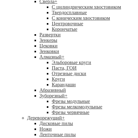
Сверла
+
С цилиндрическим хвостовиком
Твердосплавные
С коническим хвостовиком
Центровочные
Корончатые
Развертки
Зенкеры
Цековки
Зенковки
Алмазный
+
Эльборовые круги
Паста, ГОИ
Отрезные диски
Круги
Карандаши
Абразивный
Зуборезный
+
Фрезы модульные
Фрезы мелкомодульные
Фрезы червячные
Дереворежущий
+
Дисковые пилы
Ножи
Ленточные пилы