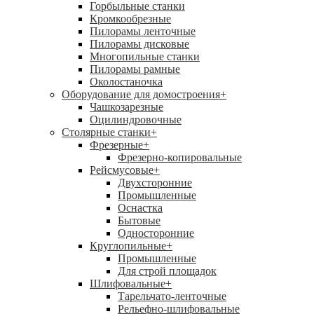
Горбыльные станки
Кромкообрезные
Пилорамы ленточные
Пилорамы дисковые
Многопильные станки
Пилорамы рамные
Околостаночка
Оборудование для домостроения
+
Чашкозарезные
Оцилиндровочные
Столярные станки
+
Фрезерные
+
Фрезерно-копировальные
Рейсмусовые
+
Двухсторонние
Промышленные
Оснастка
Бытовые
Односторонние
Круглопильные
+
Промышленные
Для строй площадок
Шлифовальные
+
Тарельчато-ленточные
Рельефно-шлифовальные