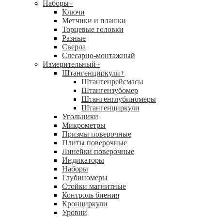
Наборы
+
Ключи
Метчики и плашки
Торцевые головки
Разные
Сверла
Слесарно-монтажный
Измерительный
+
Штангенциркули
+
Штангенрейсмасы
Штангензубомер
Штангенглубиномеры
Штангенциркули
Угольники
Микрометры
Призмы поверочные
Плиты поверочные
Линейки поверочные
Индикаторы
Наборы
Глубиномеры
Стойки магнитные
Контроль биения
Кронциркули
Уровни