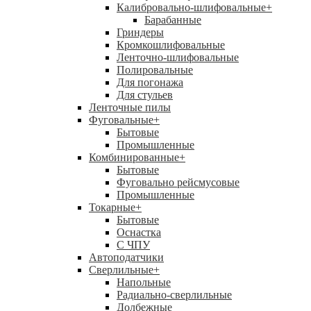
Калибровально-шлифовальные
+
Барабанные
Гриндеры
Кромкошлифовальные
Ленточно-шлифовальные
Полировальные
Для погонажа
Для стульев
Ленточные пилы
Фуговальные
+
Бытовые
Промышленные
Комбинированные
+
Бытовые
Фуговально рейсмусовые
Промышленные
Токарные
+
Бытовые
Оснастка
С ЧПУ
Автоподатчики
Сверлильные
+
Напольные
Радиально-сверлильные
Долбежные