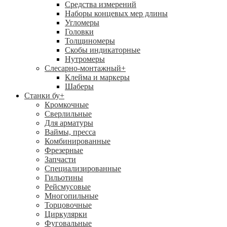
Средства измерений
Наборы концевых мер длины
Угломеры
Головки
Толщиномеры
Скобы индикаторные
Нутромеры
Слесарно-монтажный
+
Клейма и маркеры
Шаберы
Станки бу
+
Кромкочные
Сверлильные
Для арматуры
Ваймы, пресса
Комбинированные
Фрезерные
Запчасти
Специализированные
Гильотины
Рейсмусовые
Многопильные
Торцовочные
Циркулярки
Фуговальные