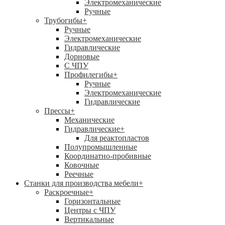
Электромеханические
Ручные
Трубогибы
+
Ручные
Электромеханические
Гидравлические
Дорновые
С ЧПУ
Профилегибы
+
Ручные
Электромеханические
Гидравлические
Прессы
+
Механические
Гидравлические
+
Для реактопластов
Полупромышленные
Координатно-пробивные
Ковочные
Реечные
Станки для производства мебели
+
Раскроечные
+
Горизонтальные
Центры с ЧПУ
Вертикальные