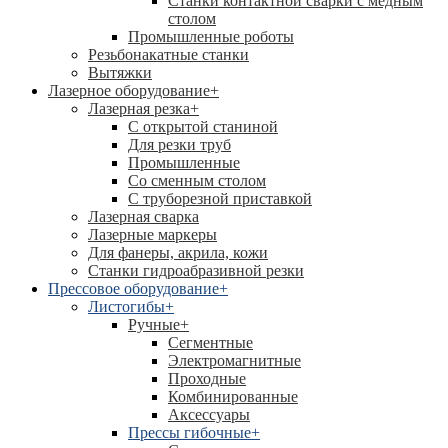
Станки контактной сварки с медным
столом
Промышленные роботы
Резьбонакатные станки
Вытяжки
Лазерное оборудование
+
Лазерная резка
+
С открытой станиной
Для резки труб
Промышленные
Со сменным столом
С труборезной приставкой
Лазерная сварка
Лазерные маркеры
Для фанеры, акрила, кожи
Станки гидроабразивной резки
Прессовое оборудование
+
Листогибы
+
Ручные
+
Сегментные
Электромагнитные
Проходные
Комбинированные
Аксессуары
Прессы гибочные
+