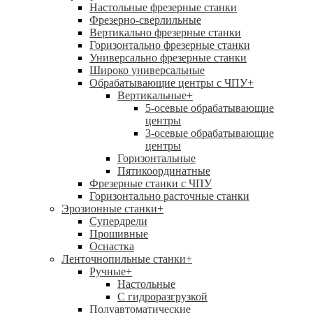
Настольные фрезерные станки
Фрезерно-сверлильные
Вертикально фрезерные станки
Горизонтально фрезерные станки
Универсально фрезерные станки
Широко универсальные
Обрабатывающие центры с ЧПУ
+
Вертикальные
+
5-осевые обрабатывающие
центры
3-осевые обрабатывающие
центры
Горизонтальные
Пятикоординатные
Фрезерные станки с ЧПУ
Горизонтально расточные станки
Эрозионные станки
+
Супердрели
Прошивные
Оснастка
Ленточнопильные станки
+
Ручные
+
Настольные
С гидроразгрузкой
Полуавтоматические