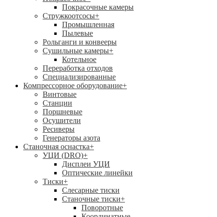
Покрасочные камеры
Стружкоотсосы
+
Промышленная
Пылевые
Рольганги и конвееры
Сушильные камеры
+
Котельное
Переработка отходов
Специализированные
Компрессорное оборудование
+
Винтовые
Станции
Поршневые
Осушители
Ресиверы
Генераторы азота
Станочная оснастка
+
УЦИ (DRO)
+
Дисплеи УЦИ
Оптические линейки
Тиски
+
Слесарные тиски
Станочные тиски
+
Поворотные
Координатные