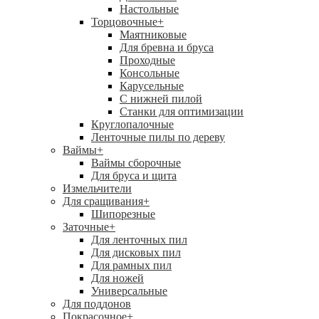
Настольные
Торцовочные
+
Маятниковые
Для бревна и бруса
Проходные
Консольные
Карусельные
С нижней пилой
Станки для оптимизации
Круглопалочные
Ленточные пилы по дереву
Ваймы
+
Ваймы сборочные
Для бруса и щита
Измельчители
Для сращивания
+
Шипорезные
Заточные
+
Для ленточных пил
Для дисковых пил
Для рамных пил
Для ножей
Универсальные
Для поддонов
Покрасочное
+