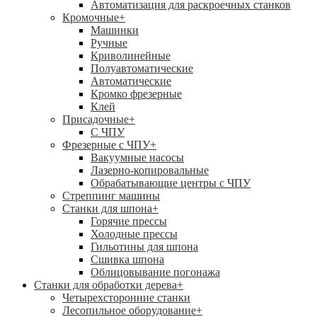
Автоматизация для раскроечных станков
Кромочные
+
Машинки
Ручные
Криволинейные
Полуавтоматические
Автоматические
Кромко фрезерные
Клей
Присадочные
+
С ЧПУ
Фрезерные с ЧПУ
+
Вакуумные насосы
Лазерно-копировальные
Обрабатывающие центры с ЧПУ
Стреппинг машины
Станки для шпона
+
Горячие прессы
Холодные прессы
Гильотины для шпона
Сшивка шпона
Облицовывание погонажа
Станки для обработки дерева
+
Четырехсторонние станки
Лесопильное оборудование
+