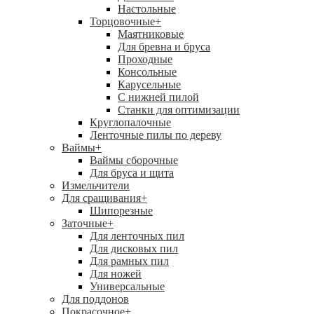
Настольные
Торцовочные
+
Маятниковые
Для бревна и бруса
Проходные
Консольные
Карусельные
С нижней пилой
Станки для оптимизации
Круглопалочные
Ленточные пилы по дереву
Ваймы
+
Ваймы сборочные
Для бруса и щита
Измельчители
Для сращивания
+
Шипорезные
Заточные
+
Для ленточных пил
Для дисковых пил
Для рамных пил
Для ножей
Универсальные
Для поддонов
Покрасочное
+