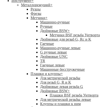
Инструмент
+
Металлорежущий
+
Резцы
Фрезы
Метчики
+
Машинно-ручные
Ручные
Дюймовые BSW
+
Метчики BSF резьба Уитворта
Дюймовые для резьб G, Rc и K
Гаечные
Машинно-ручные левые
G ручные левые
Дюймовые UNC
TR
Гаечные левые
Машинные бесстружечные
Плашки и клуппы
+
Для метрической резьбы
Для резьб G, R и K
Дюймовые левая резьба G
Дюймовые BSW
+
Плашки BSF резьба Уитворта
Для метрической резьбы левые
Клуппы и плашки к ним