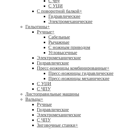
C чпу
С УЦИ
С поворотной балкой
+
Гидравлические
Электромеханические
Гильотины
+
Ручные
+
Сабельные
Рычажные
С ножным приводом
Угловысечные
Электромеханические
Гидравлические
Пресс-ножницы комбинированные
+
Пресс-ножницы гидравлические
Пресс-ножницы механические
С УЦИ
С ЧПУ
Листоправильные машины
Вальцы
+
Ручные
Гидравлические
Электромеханические
С ЧПУ
Зиговочные станки
+