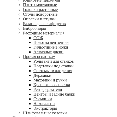
Клиновые прижимы
Плиты монтажные
Головки расточные
Столы поворотные
Оправки и втулки
Баланс для шлифкругов
Виброопоры
Расходные материалы
+
СОЖ
Полотна ленточные
Гильотинные ножи
Алмазные диски
Прочая оснастка
+
Рольганги для станков
Подставки под станки
Системы охлаждения
Державки
Маховики и ручки
Крепежная оснастка
Резцедержатели
Центры и задние бабки
Съемники
Наковальни
Экстракторы
Шлифовальные головки