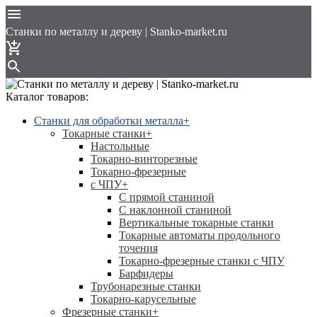
Cтанки по металлу и дереву | Stanko-market.ru
Каталог товаров:
Станки для обработки металла
+
Токарные станки
+
Настольные
Токарно-винторезные
Токарно-фрезерные
с ЧПУ
+
С прямой станиной
C наклонной станиной
Вертикальные токарные станки
Токарные автоматы продольного
точения
Токарно-фрезерные станки с ЧПУ
Барфидеры
Трубонарезные станки
Токарно-карусельные
Фрезерные станки
+