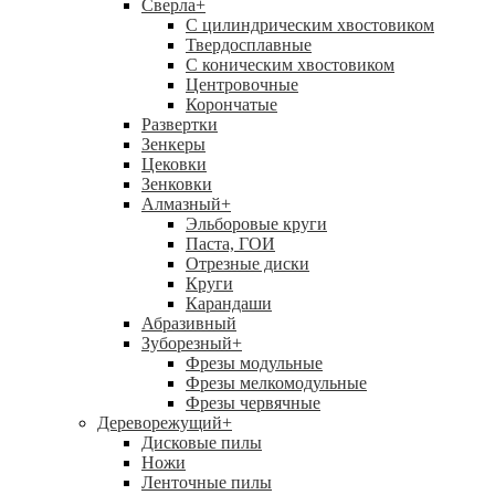
Сверла
+
С цилиндрическим хвостовиком
Твердосплавные
С коническим хвостовиком
Центровочные
Корончатые
Развертки
Зенкеры
Цековки
Зенковки
Алмазный
+
Эльборовые круги
Паста, ГОИ
Отрезные диски
Круги
Карандаши
Абразивный
Зуборезный
+
Фрезы модульные
Фрезы мелкомодульные
Фрезы червячные
Дереворежущий
+
Дисковые пилы
Ножи
Ленточные пилы