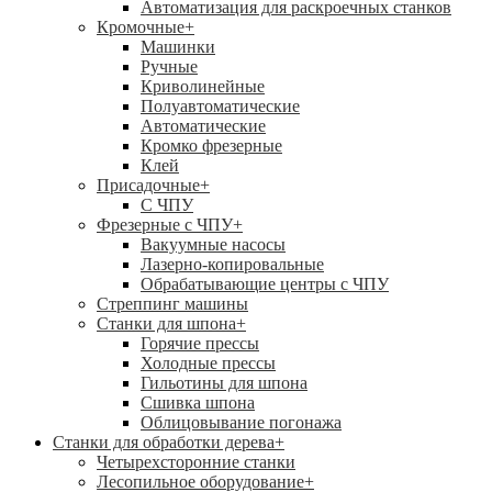
Автоматизация для раскроечных станков
Кромочные
+
Машинки
Ручные
Криволинейные
Полуавтоматические
Автоматические
Кромко фрезерные
Клей
Присадочные
+
С ЧПУ
Фрезерные с ЧПУ
+
Вакуумные насосы
Лазерно-копировальные
Обрабатывающие центры с ЧПУ
Стреппинг машины
Станки для шпона
+
Горячие прессы
Холодные прессы
Гильотины для шпона
Сшивка шпона
Облицовывание погонажа
Станки для обработки дерева
+
Четырехсторонние станки
Лесопильное оборудование
+