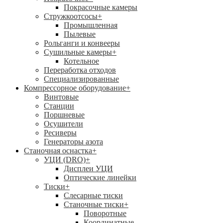
Покрасочные камеры
Стружкоотсосы
+
Промышленная
Пылевые
Рольганги и конвееры
Сушильные камеры
+
Котельное
Переработка отходов
Специализированные
Компрессорное оборудование
+
Винтовые
Станции
Поршневые
Осушители
Ресиверы
Генераторы азота
Станочная оснастка
+
УЦИ (DRO)
+
Дисплеи УЦИ
Оптические линейки
Тиски
+
Слесарные тиски
Станочные тиски
+
Поворотные
Координатные