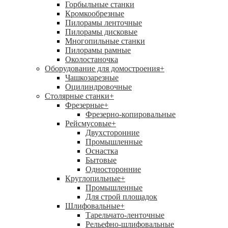
Горбыльные станки
Кромкообрезные
Пилорамы ленточные
Пилорамы дисковые
Многопильные станки
Пилорамы рамные
Околостаночка
Оборудование для домостроения
+
Чашкозарезные
Оцилиндровочные
Столярные станки
+
Фрезерные
+
Фрезерно-копировальные
Рейсмусовые
+
Двухсторонние
Промышленные
Оснастка
Бытовые
Односторонние
Круглопильные
+
Промышленные
Для строй площадок
Шлифовальные
+
Тарельчато-ленточные
Рельефно-шлифовальные