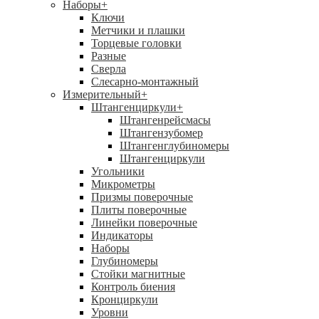
Наборы
+
Ключи
Метчики и плашки
Торцевые головки
Разные
Сверла
Слесарно-монтажный
Измерительный
+
Штангенциркули
+
Штангенрейсмасы
Штангензубомер
Штангенглубиномеры
Штангенциркули
Угольники
Микрометры
Призмы поверочные
Плиты поверочные
Линейки поверочные
Индикаторы
Наборы
Глубиномеры
Стойки магнитные
Контроль биения
Кронциркули
Уровни