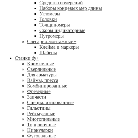
Средства измерений
Наборы концевых мер длины
Угломеры
Головки
Толщиномеры
Скобы индикаторные
Нутромеры
Слесарно-монтажный
+
Клейма и маркеры
Шаберы
Станки бу
+
Кромкочные
Сверлильные
Для арматуры
Ваймы, пресса
Комбинированные
Фрезерные
Запчасти
Специализированные
Гильотины
Рейсмусовые
Многопильные
Торцовочные
Циркулярки
Фуговальные