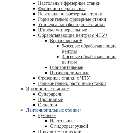
Настольные фрезерные станки
Фрезерно-сверлильные
Вертикально фрезерные станки
Горизонтально фрезерные станки
Универсально фрезерные станки
Широко универсальные
Обрабатывающие центры с ЧПУ
+
Вертикальные
+
5-осевые обрабатывающие
центры
3-осевые обрабатывающие
центры
Горизонтальные
Пятикоординатные
Фрезерные станки с ЧПУ
Горизонтально расточные станки
Эрозионные станки
+
Супердрели
Прошивные
Оснастка
Ленточнопильные станки
+
Ручные
+
Настольные
С гидроразгрузкой
Полуавтоматические