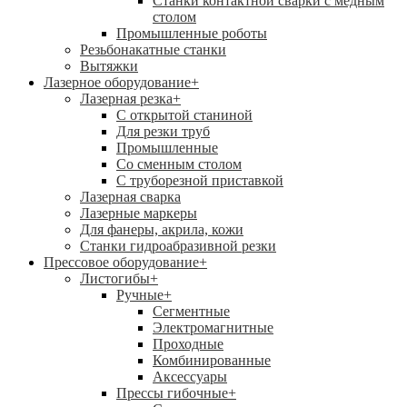
Станки контактной сварки с медным
столом
Промышленные роботы
Резьбонакатные станки
Вытяжки
Лазерное оборудование
+
Лазерная резка
+
С открытой станиной
Для резки труб
Промышленные
Со сменным столом
С труборезной приставкой
Лазерная сварка
Лазерные маркеры
Для фанеры, акрила, кожи
Станки гидроабразивной резки
Прессовое оборудование
+
Листогибы
+
Ручные
+
Сегментные
Электромагнитные
Проходные
Комбинированные
Аксессуары
Прессы гибочные
+