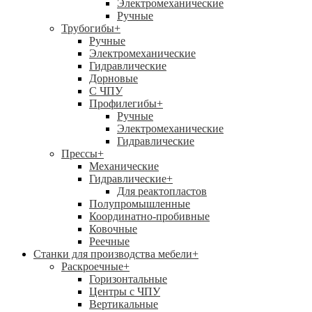
Электромеханические
Ручные
Трубогибы
+
Ручные
Электромеханические
Гидравлические
Дорновые
С ЧПУ
Профилегибы
+
Ручные
Электромеханические
Гидравлические
Прессы
+
Механические
Гидравлические
+
Для реактопластов
Полупромышленные
Координатно-пробивные
Ковочные
Реечные
Станки для производства мебели
+
Раскроечные
+
Горизонтальные
Центры с ЧПУ
Вертикальные