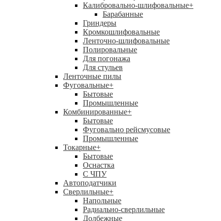
Калибровально-шлифовальные
+
Барабанные
Гриндеры
Кромкошлифовальные
Ленточно-шлифовальные
Полировальные
Для погонажа
Для стульев
Ленточные пилы
Фуговальные
+
Бытовые
Промышленные
Комбинированные
+
Бытовые
Фуговально рейсмусовые
Промышленные
Токарные
+
Бытовые
Оснастка
С ЧПУ
Автоподатчики
Сверлильные
+
Напольные
Радиально-сверлильные
Долбежные