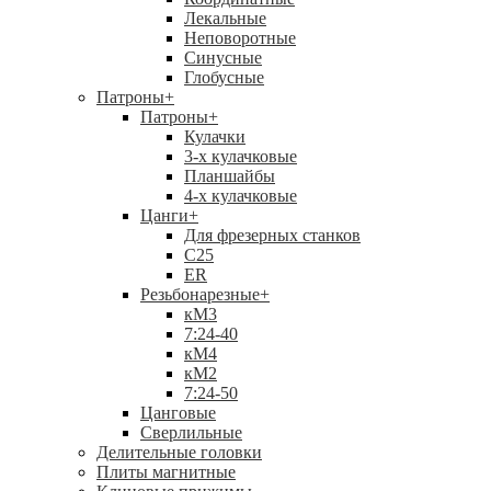
Лекальные
Неповоротные
Синусные
Глобусные
Патроны
+
Патроны
+
Кулачки
3-х кулачковые
Планшайбы
4-х кулачковые
Цанги
+
Для фрезерных станков
С25
ER
Резьбонарезные
+
кМ3
7:24-40
кМ4
кМ2
7:24-50
Цанговые
Сверлильные
Делительные головки
Плиты магнитные