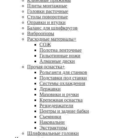
Клиновые прижимы
Плиты монтажные
Головки расточные
Столы поворотные
Оправки и втулки
Баланс для шлифкругов
Виброопоры
Расходные материалы
+
СОЖ
Полотна ленточные
Гильотинные ножи
Алмазные диски
Прочая оснастка
+
Рольганги для станков
Подставки под станки
Системы охлаждения
Державки
Маховики и ручки
Крепежная оснастка
Резцедержатели
Центры и задние бабки
Съемники
Наковальни
Экстракторы
Шлифовальные головки