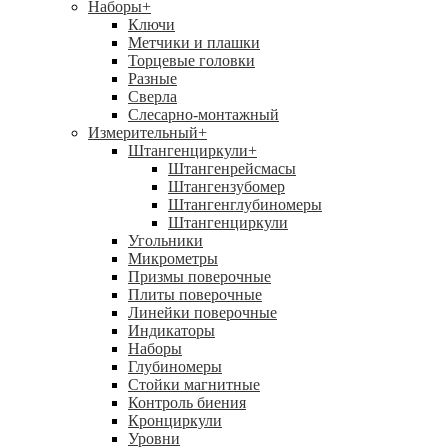
Наборы
+
Ключи
Метчики и плашки
Торцевые головки
Разные
Сверла
Слесарно-монтажный
Измерительный
+
Штангенциркули
+
Штангенрейсмасы
Штангензубомер
Штангенглубиномеры
Штангенциркули
Угольники
Микрометры
Призмы поверочные
Плиты поверочные
Линейки поверочные
Индикаторы
Наборы
Глубиномеры
Стойки магнитные
Контроль биения
Кронциркули
Уровни