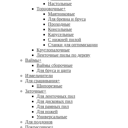
Настольные
Торцовочные
+
Маятниковые
Для бревна и бруса
Проходные
Консольные
Карусельные
С нижней пилой
Станки для оптимизации
Круглопалочные
Ленточные пилы по дереву
Ваймы
+
Ваймы сборочные
Для бруса и щита
Измельчители
Для сращивания
+
Шипорезные
Заточные
+
Для ленточных пил
Для дисковых пил
Для рамных пил
Для ножей
Универсальные
Для поддонов
Покрасочное
+