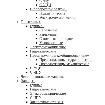
C чпу
С УЦИ
С поворотной балкой
+
Гидравлические
Электромеханические
Гильотины
+
Ручные
+
Сабельные
Рычажные
С ножным приводом
Угловысечные
Электромеханические
Гидравлические
Пресс-ножницы комбинированные
+
Пресс-ножницы гидравлические
Пресс-ножницы механические
С УЦИ
С ЧПУ
Листоправильные машины
Вальцы
+
Ручные
Гидравлические
Электромеханические
С ЧПУ
Зиговочные станки
+