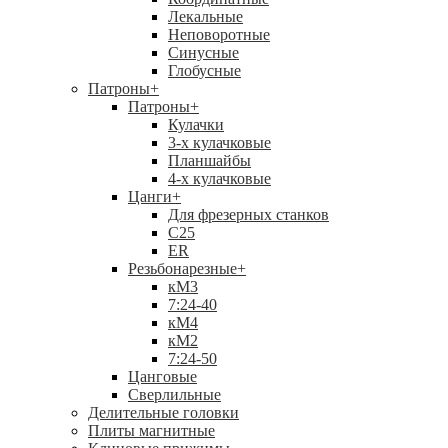
Лекальные
Неповоротные
Синусные
Глобусные
Патроны
+
Патроны
+
Кулачки
3-х кулачковые
Планшайбы
4-х кулачковые
Цанги
+
Для фрезерных станков
С25
ER
Резьбонарезные
+
кМ3
7:24-40
кМ4
кМ2
7:24-50
Цанговые
Сверлильные
Делительные головки
Плиты магнитные