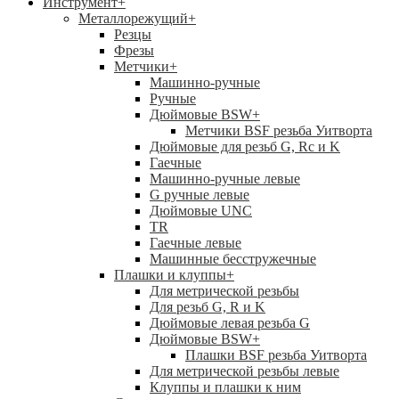
Инструмент
+
Металлорежущий
+
Резцы
Фрезы
Метчики
+
Машинно-ручные
Ручные
Дюймовые BSW
+
Метчики BSF резьба Уитворта
Дюймовые для резьб G, Rc и K
Гаечные
Машинно-ручные левые
G ручные левые
Дюймовые UNC
TR
Гаечные левые
Машинные бесстружечные
Плашки и клуппы
+
Для метрической резьбы
Для резьб G, R и K
Дюймовые левая резьба G
Дюймовые BSW
+
Плашки BSF резьба Уитворта
Для метрической резьбы левые
Клуппы и плашки к ним