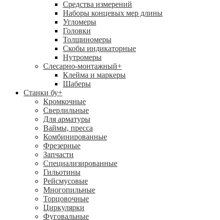
Средства измерений
Наборы концевых мер длины
Угломеры
Головки
Толщиномеры
Скобы индикаторные
Нутромеры
Слесарно-монтажный
+
Клейма и маркеры
Шаберы
Станки бу
+
Кромкочные
Сверлильные
Для арматуры
Ваймы, пресса
Комбинированные
Фрезерные
Запчасти
Специализированные
Гильотины
Рейсмусовые
Многопильные
Торцовочные
Циркулярки
Фуговальные