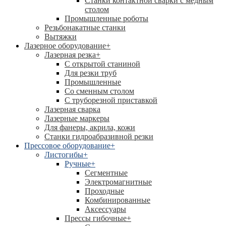
Станки контактной сварки с медным
столом
Промышленные роботы
Резьбонакатные станки
Вытяжки
Лазерное оборудование
+
Лазерная резка
+
С открытой станиной
Для резки труб
Промышленные
Со сменным столом
С труборезной приставкой
Лазерная сварка
Лазерные маркеры
Для фанеры, акрила, кожи
Станки гидроабразивной резки
Прессовое оборудование
+
Листогибы
+
Ручные
+
Сегментные
Электромагнитные
Проходные
Комбинированные
Аксессуары
Прессы гибочные
+