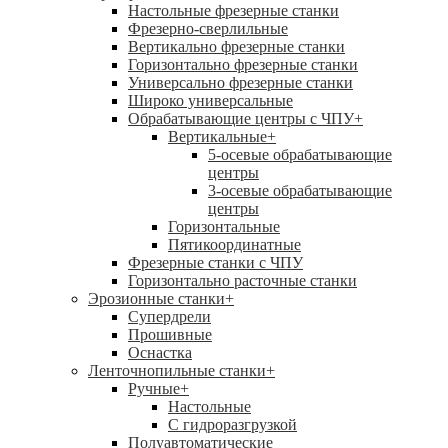
Настольные фрезерные станки
Фрезерно-сверлильные
Вертикально фрезерные станки
Горизонтально фрезерные станки
Универсально фрезерные станки
Широко универсальные
Обрабатывающие центры с ЧПУ
+
Вертикальные
+
5-осевые обрабатывающие
центры
3-осевые обрабатывающие
центры
Горизонтальные
Пятикоординатные
Фрезерные станки с ЧПУ
Горизонтально расточные станки
Эрозионные станки
+
Супердрели
Прошивные
Оснастка
Ленточнопильные станки
+
Ручные
+
Настольные
С гидроразгрузкой
Полуавтоматические