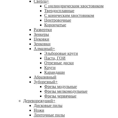
Сверла
+
С цилиндрическим хвостовиком
Твердосплавные
С коническим хвостовиком
Центровочные
Корончатые
Развертки
Зенкеры
Цековки
Зенковки
Алмазный
+
Эльборовые круги
Паста, ГОИ
Отрезные диски
Круги
Карандаши
Абразивный
Зуборезный
+
Фрезы модульные
Фрезы мелкомодульные
Фрезы червячные
Дереворежущий
+
Дисковые пилы
Ножи
Ленточные пилы