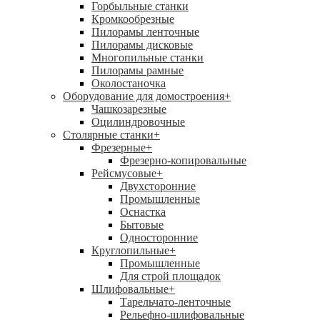
Горбыльные станки
Кромкообрезные
Пилорамы ленточные
Пилорамы дисковые
Многопильные станки
Пилорамы рамные
Околостаночка
Оборудование для домостроения
+
Чашкозарезные
Оцилиндровочные
Столярные станки
+
Фрезерные
+
Фрезерно-копировальные
Рейсмусовые
+
Двухсторонние
Промышленные
Оснастка
Бытовые
Односторонние
Круглопильные
+
Промышленные
Для строй площадок
Шлифовальные
+
Тарельчато-ленточные
Рельефно-шлифовальные