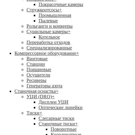
Покрасочные камеры
Стружкоотсосы
+
Промышленная
Пылевые
Рольганги и конвееры
Сушильные камеры
+
Котельное
Переработка отходов
Специализированные
Компрессорное оборудование
+
Винтовые
Станции
Поршневые
Осушители
Ресиверы
Генераторы азота
Станочная оснастка
+
УЦИ (DRO)
+
Дисплеи УЦИ
Оптические линейки
Тиски
+
Слесарные тиски
Станочные тиски
+
Поворотные
Координатные