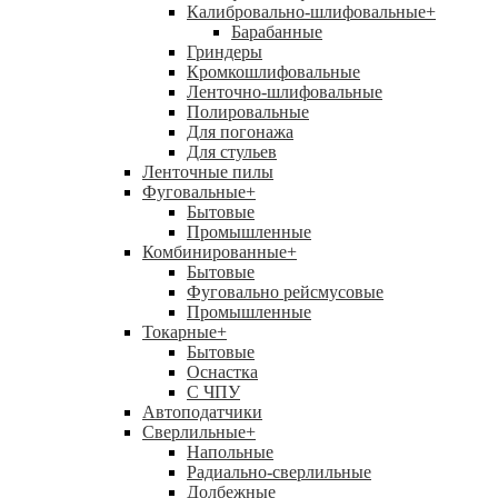
Калибровально-шлифовальные
+
Барабанные
Гриндеры
Кромкошлифовальные
Ленточно-шлифовальные
Полировальные
Для погонажа
Для стульев
Ленточные пилы
Фуговальные
+
Бытовые
Промышленные
Комбинированные
+
Бытовые
Фуговально рейсмусовые
Промышленные
Токарные
+
Бытовые
Оснастка
С ЧПУ
Автоподатчики
Сверлильные
+
Напольные
Радиально-сверлильные
Долбежные