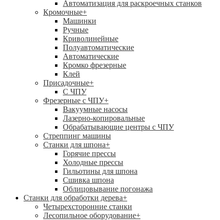
Автоматизация для раскроечных станков
Кромочные
+
Машинки
Ручные
Криволинейные
Полуавтоматические
Автоматические
Кромко фрезерные
Клей
Присадочные
+
С ЧПУ
Фрезерные с ЧПУ
+
Вакуумные насосы
Лазерно-копировальные
Обрабатывающие центры с ЧПУ
Стреппинг машины
Станки для шпона
+
Горячие прессы
Холодные прессы
Гильотины для шпона
Сшивка шпона
Облицовывание погонажа
Станки для обработки дерева
+
Четырехсторонние станки
Лесопильное оборудование
+