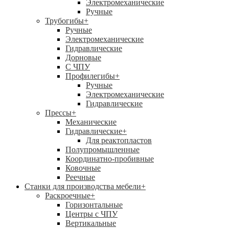
Электромеханические
Ручные
Трубогибы
+
Ручные
Электромеханические
Гидравлические
Дорновые
С ЧПУ
Профилегибы
+
Ручные
Электромеханические
Гидравлические
Прессы
+
Механические
Гидравлические
+
Для реактопластов
Полупромышленные
Координатно-пробивные
Ковочные
Реечные
Станки для производства мебели
+
Раскроечные
+
Горизонтальные
Центры с ЧПУ
Вертикальные