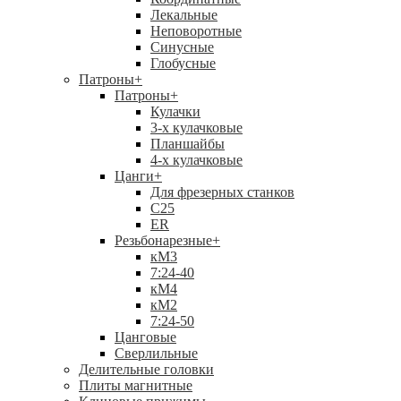
Лекальные
Неповоротные
Синусные
Глобусные
Патроны
+
Патроны
+
Кулачки
3-х кулачковые
Планшайбы
4-х кулачковые
Цанги
+
Для фрезерных станков
С25
ER
Резьбонарезные
+
кМ3
7:24-40
кМ4
кМ2
7:24-50
Цанговые
Сверлильные
Делительные головки
Плиты магнитные