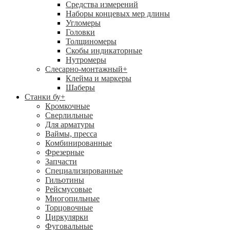
Средства измерений
Наборы концевых мер длины
Угломеры
Головки
Толщиномеры
Скобы индикаторные
Нутромеры
Слесарно-монтажный
+
Клейма и маркеры
Шаберы
Станки бу
+
Кромкочные
Сверлильные
Для арматуры
Ваймы, пресса
Комбинированные
Фрезерные
Запчасти
Специализированные
Гильотины
Рейсмусовые
Многопильные
Торцовочные
Циркулярки
Фуговальные