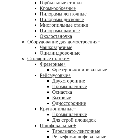
Горбыльные станки
Кромкообрезные
Пилорамы ленточные
Пилорамы дисковые
Многопильные станки
Пилорамы рамные
Околостаночка
Оборудование для домостроения
+
Чашкозарезные
Оцилиндровочные
Столярные станки
+
Фрезерные
+
Фрезерно-копировальные
Рейсмусовые
+
Двухсторонние
Промышленные
Оснастка
Бытовые
Односторонние
Круглопильные
+
Промышленные
Для строй площадок
Шлифовальные
+
Тарельчато-ленточные
Рельефно-шлифовальные