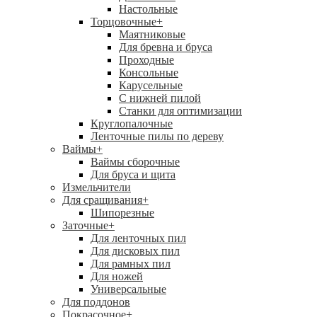
Настольные
Торцовочные
+
Маятниковые
Для бревна и бруса
Проходные
Консольные
Карусельные
С нижней пилой
Станки для оптимизации
Круглопалочные
Ленточные пилы по дереву
Ваймы
+
Ваймы сборочные
Для бруса и щита
Измельчители
Для сращивания
+
Шипорезные
Заточные
+
Для ленточных пил
Для дисковых пил
Для рамных пил
Для ножей
Универсальные
Для поддонов
Покрасочное
+