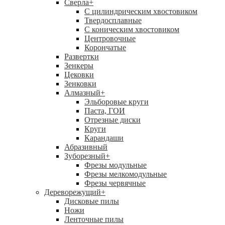
Сверла
+
С цилиндрическим хвостовиком
Твердосплавные
С коническим хвостовиком
Центровочные
Корончатые
Развертки
Зенкеры
Цековки
Зенковки
Алмазный
+
Эльборовые круги
Паста, ГОИ
Отрезные диски
Круги
Карандаши
Абразивный
Зуборезный
+
Фрезы модульные
Фрезы мелкомодульные
Фрезы червячные
Дереворежущий
+
Дисковые пилы
Ножи
Ленточные пилы