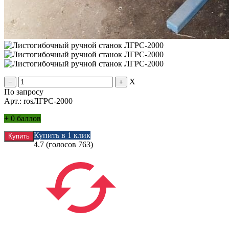
X
По запросу
Арт.: rosЛГРС-2000
+
0 баллов
Купить в 1 клик
4.7
(голосов
763
)