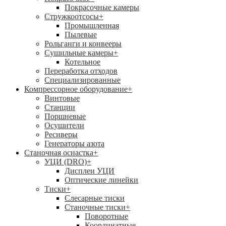
Покрасочные камеры
Стружкоотсосы
+
Промышленная
Пылевые
Рольганги и конвееры
Сушильные камеры
+
Котельное
Переработка отходов
Специализированные
Компрессорное оборудование
+
Винтовые
Станции
Поршневые
Осушители
Ресиверы
Генераторы азота
Станочная оснастка
+
УЦИ (DRO)
+
Дисплеи УЦИ
Оптические линейки
Тиски
+
Слесарные тиски
Станочные тиски
+
Поворотные
Координатные