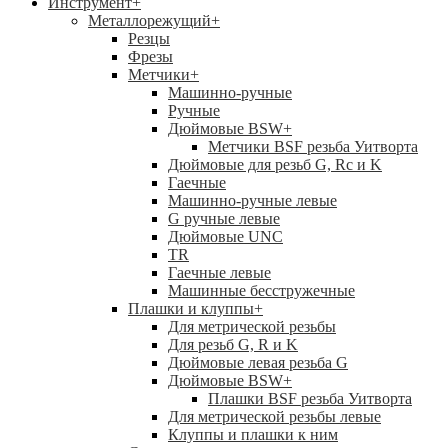
Инструмент
+
Металлорежущий
+
Резцы
Фрезы
Метчики
+
Машинно-ручные
Ручные
Дюймовые BSW
+
Метчики BSF резьба Уитворта
Дюймовые для резьб G, Rc и K
Гаечные
Машинно-ручные левые
G ручные левые
Дюймовые UNC
TR
Гаечные левые
Машинные бесстружечные
Плашки и клуппы
+
Для метрической резьбы
Для резьб G, R и K
Дюймовые левая резьба G
Дюймовые BSW
+
Плашки BSF резьба Уитворта
Для метрической резьбы левые
Клуппы и плашки к ним