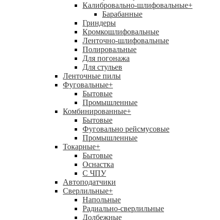
Калибровально-шлифовальные
+
Барабанные
Гриндеры
Кромкошлифовальные
Ленточно-шлифовальные
Полировальные
Для погонажа
Для стульев
Ленточные пилы
Фуговальные
+
Бытовые
Промышленные
Комбинированные
+
Бытовые
Фуговально рейсмусовые
Промышленные
Токарные
+
Бытовые
Оснастка
С ЧПУ
Автоподатчики
Сверлильные
+
Напольные
Радиально-сверлильные
Долбежные