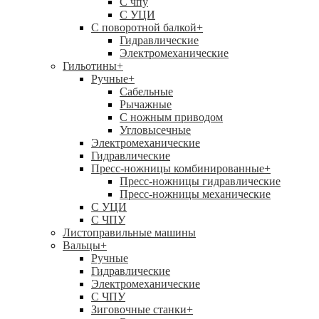
C чпу
С УЦИ
С поворотной балкой
+
Гидравлические
Электромеханические
Гильотины
+
Ручные
+
Сабельные
Рычажные
С ножным приводом
Угловысечные
Электромеханические
Гидравлические
Пресс-ножницы комбинированные
+
Пресс-ножницы гидравлические
Пресс-ножницы механические
С УЦИ
С ЧПУ
Листоправильные машины
Вальцы
+
Ручные
Гидравлические
Электромеханические
С ЧПУ
Зиговочные станки
+