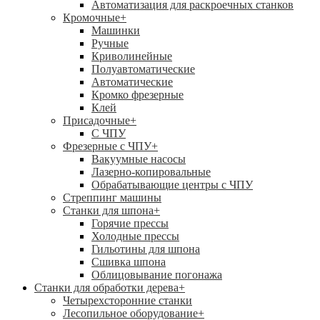
Автоматизация для раскроечных станков
Кромочные
+
Машинки
Ручные
Криволинейные
Полуавтоматические
Автоматические
Кромко фрезерные
Клей
Присадочные
+
С ЧПУ
Фрезерные с ЧПУ
+
Вакуумные насосы
Лазерно-копировальные
Обрабатывающие центры с ЧПУ
Стреппинг машины
Станки для шпона
+
Горячие прессы
Холодные прессы
Гильотины для шпона
Сшивка шпона
Облицовывание погонажа
Станки для обработки дерева
+
Четырехсторонние станки
Лесопильное оборудование
+