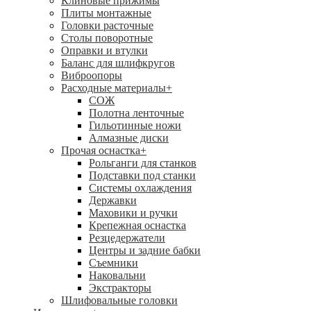
Клиновые прижимы
Плиты монтажные
Головки расточные
Столы поворотные
Оправки и втулки
Баланс для шлифкругов
Виброопоры
Расходные материалы
+
СОЖ
Полотна ленточные
Гильотинные ножи
Алмазные диски
Прочая оснастка
+
Рольганги для станков
Подставки под станки
Системы охлаждения
Державки
Маховики и ручки
Крепежная оснастка
Резцедержатели
Центры и задние бабки
Съемники
Наковальни
Экстракторы
Шлифовальные головки