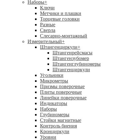
Наборы
+
Ключи
Метчики и плашки
Торцевые головки
Разные
Сверла
Слесарно-монтажный
Измерительный
+
Штангенциркули
+
Штангенрейсмасы
Штангензубомер
Штангенглубиномеры
Штангенциркули
Угольники
Микрометры
Призмы поверочные
Плиты поверочные
Линейки поверочные
Индикаторы
Наборы
Глубиномеры
Стойки магнитные
Контроль биения
Кронциркули
Уровни