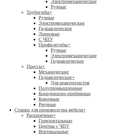
Электромеханические
Ручные
Трубогибы
+
Ручные
Электромеханические
Гидравлические
Дорновые
С ЧПУ
Профилегибы
+
Ручные
Электромеханические
Гидравлические
Прессы
+
Механические
Гидравлические
+
Для реактопластов
Полупромышленные
Координатно-пробивные
Ковочные
Реечные
Станки для производства мебели
+
Раскроечные
+
Горизонтальные
Центры с ЧПУ
Вертикальные