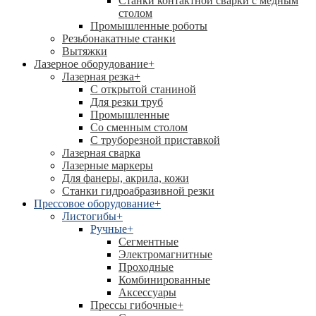
Станки контактной сварки с медным
столом
Промышленные роботы
Резьбонакатные станки
Вытяжки
Лазерное оборудование
+
Лазерная резка
+
С открытой станиной
Для резки труб
Промышленные
Со сменным столом
С труборезной приставкой
Лазерная сварка
Лазерные маркеры
Для фанеры, акрила, кожи
Станки гидроабразивной резки
Прессовое оборудование
+
Листогибы
+
Ручные
+
Сегментные
Электромагнитные
Проходные
Комбинированные
Аксессуары
Прессы гибочные
+