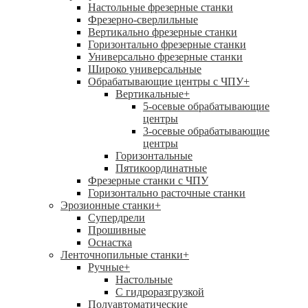
Настольные фрезерные станки
Фрезерно-сверлильные
Вертикально фрезерные станки
Горизонтально фрезерные станки
Универсально фрезерные станки
Широко универсальные
Обрабатывающие центры с ЧПУ
+
Вертикальные
+
5-осевые обрабатывающие
центры
3-осевые обрабатывающие
центры
Горизонтальные
Пятикоординатные
Фрезерные станки с ЧПУ
Горизонтально расточные станки
Эрозионные станки
+
Супердрели
Прошивные
Оснастка
Ленточнопильные станки
+
Ручные
+
Настольные
С гидроразгрузкой
Полуавтоматические