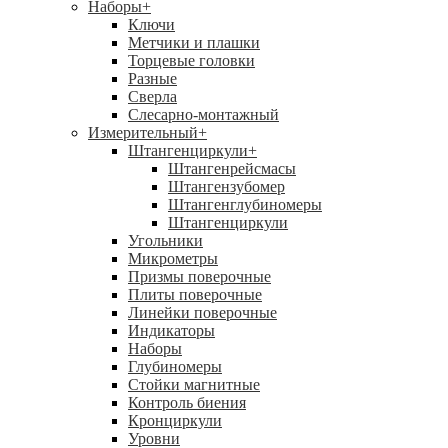
Наборы
+
Ключи
Метчики и плашки
Торцевые головки
Разные
Сверла
Слесарно-монтажный
Измерительный
+
Штангенциркули
+
Штангенрейсмасы
Штангензубомер
Штангенглубиномеры
Штангенциркули
Угольники
Микрометры
Призмы поверочные
Плиты поверочные
Линейки поверочные
Индикаторы
Наборы
Глубиномеры
Стойки магнитные
Контроль биения
Кронциркули
Уровни