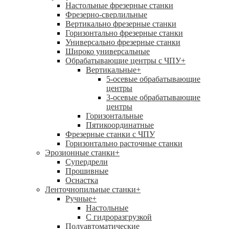
Настольные фрезерные станки
Фрезерно-сверлильные
Вертикально фрезерные станки
Горизонтально фрезерные станки
Универсально фрезерные станки
Широко универсальные
Обрабатывающие центры с ЧПУ
+
Вертикальные
+
5-осевые обрабатывающие
центры
3-осевые обрабатывающие
центры
Горизонтальные
Пятикоординатные
Фрезерные станки с ЧПУ
Горизонтально расточные станки
Эрозионные станки
+
Супердрели
Прошивные
Оснастка
Ленточнопильные станки
+
Ручные
+
Настольные
С гидроразгрузкой
Полуавтоматические