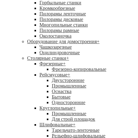
Горбыльные станки
Кромкообрезные
Пилорамы ленточные
Пилорамы дисковые
Многопильные станки
Пилорамы рамные
Околостаночка
Оборудование для домостроения
+
Чашкозарезные
Оцилиндровочные
Столярные станки
+
Фрезерные
+
Фрезерно-копировальные
Рейсмусовые
+
Двухсторонние
Промышленные
Оснастка
Бытовые
Односторонние
Круглопильные
+
Промышленные
Для строй площадок
Шлифовальные
+
Тарельчато-ленточные
Рельефно-шлифовальные