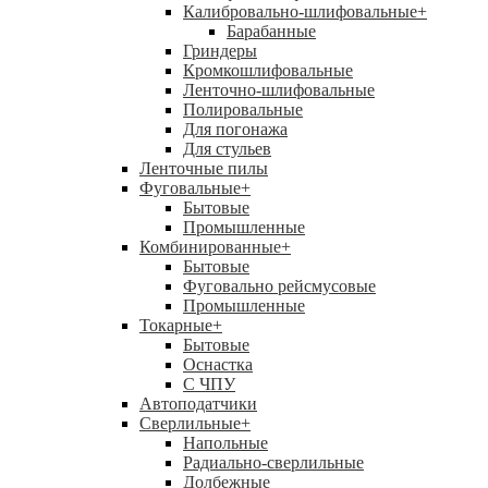
Калибровально-шлифовальные
+
Барабанные
Гриндеры
Кромкошлифовальные
Ленточно-шлифовальные
Полировальные
Для погонажа
Для стульев
Ленточные пилы
Фуговальные
+
Бытовые
Промышленные
Комбинированные
+
Бытовые
Фуговально рейсмусовые
Промышленные
Токарные
+
Бытовые
Оснастка
С ЧПУ
Автоподатчики
Сверлильные
+
Напольные
Радиально-сверлильные
Долбежные