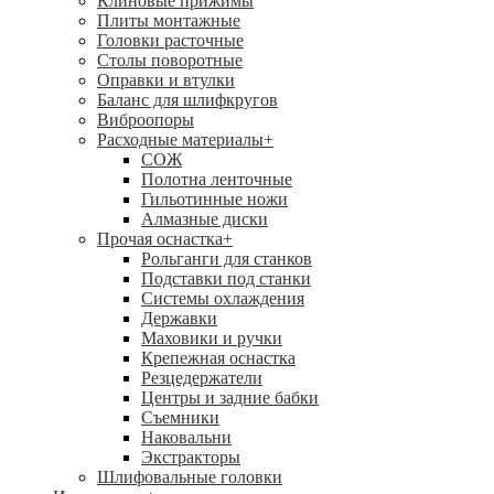
Клиновые прижимы
Плиты монтажные
Головки расточные
Столы поворотные
Оправки и втулки
Баланс для шлифкругов
Виброопоры
Расходные материалы
+
СОЖ
Полотна ленточные
Гильотинные ножи
Алмазные диски
Прочая оснастка
+
Рольганги для станков
Подставки под станки
Системы охлаждения
Державки
Маховики и ручки
Крепежная оснастка
Резцедержатели
Центры и задние бабки
Съемники
Наковальни
Экстракторы
Шлифовальные головки