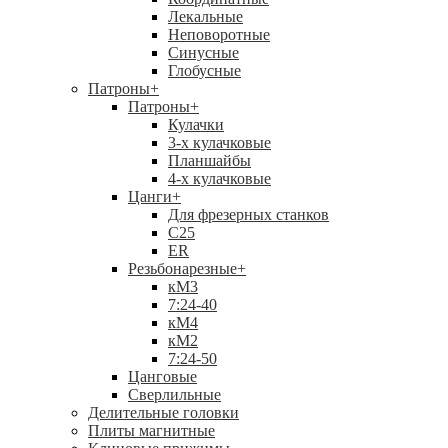
Лекальные
Неповоротные
Синусные
Глобусные
Патроны
+
Патроны
+
Кулачки
3-х кулачковые
Планшайбы
4-х кулачковые
Цанги
+
Для фрезерных станков
С25
ER
Резьбонарезные
+
кМ3
7:24-40
кМ4
кМ2
7:24-50
Цанговые
Сверлильные
Делительные головки
Плиты магнитные