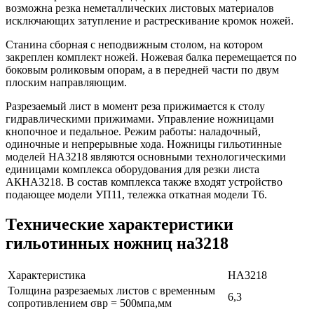
возможна резка неметаллических листовых материалов
исключающих затупление и растрескивание кромок ножей.
Станина сборная с неподвижным столом, на котором
закреплен комплект ножей. Ножевая балка перемещается по
боковым роликовым опорам, а в передней части по двум
плоским направляющим.
Разрезаемый лист в момент реза прижимается к столу
гидравлическими прижимами. Управление ножницами
кнопочное и педальное. Режим работы: наладочный,
одиночные и непрерывные хода. Ножницы гильотинные
моделей НА3218 являются основными технологическими
единицами комплекса оборудования для резки листа
АКНА3218. В состав комплекса также входят устройство
подающее модели УП11, тележка откатная модели Т6.
Технические характеристики
гильотинных ножниц на3218
Характеристика
НА3218
Толщина разрезаемых листов с временным
6,3
сопротивлением σвр = 500мпа,мм