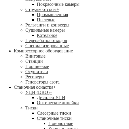
Покрасочные камеры
Стружкоотсосы
+
Промышленная
Пылевые
Рольганги и конвееры
Сушильные камеры
+
Котельное
Переработка отходов
Специализированные
Компрессорное оборудование
+
Винтовые
Станции
Поршневые
Осушители
Ресиверы
Генераторы азота
Станочная оснастка
+
УЦИ (DRO)
+
Дисплеи УЦИ
Оптические линейки
Тиски
+
Слесарные тиски
Станочные тиски
+
Поворотные
Координатные