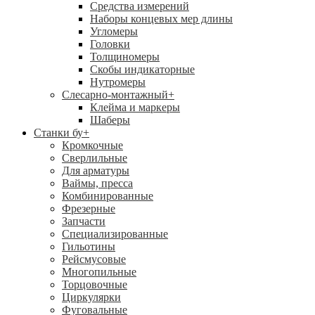
Средства измерений
Наборы концевых мер длины
Угломеры
Головки
Толщиномеры
Скобы индикаторные
Нутромеры
Слесарно-монтажный
+
Клейма и маркеры
Шаберы
Станки бу
+
Кромкочные
Сверлильные
Для арматуры
Ваймы, пресса
Комбинированные
Фрезерные
Запчасти
Специализированные
Гильотины
Рейсмусовые
Многопильные
Торцовочные
Циркулярки
Фуговальные