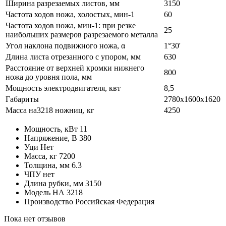
Ширина разрезаемых листов, мм
3150
Частота ходов ножа, холостых, мин-1
60
Частота ходов ножа, мин-1: при резке
25
наибольших размеров разрезаемого металла
Угол наклона подвижного ножа, α
1°30'
Длина листа отрезанного с упором, мм
630
Расстояние от верхней кромки нижнего
800
ножа до уровня пола, мм
Мощность электродвигателя, квт
8,5
Габариты
2780x1600x1620
Масса на3218 ножниц, кг
4250
Мощность, кВт
11
Напряжение, В
380
Уци
Нет
Масса, кг
7200
Толщина, мм
6.3
ЧПУ
нет
Длина рубки, мм
3150
Модель
НА 3218
Производство
Российская Федерация
Пока нет отзывов