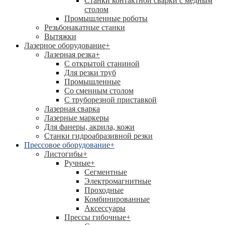
Станки контактной сварки с медным
столом
Промышленные роботы
Резьбонакатные станки
Вытяжки
Лазерное оборудование
+
Лазерная резка
+
С открытой станиной
Для резки труб
Промышленные
Со сменным столом
С труборезной приставкой
Лазерная сварка
Лазерные маркеры
Для фанеры, акрила, кожи
Станки гидроабразивной резки
Прессовое оборудование
+
Листогибы
+
Ручные
+
Сегментные
Электромагнитные
Проходные
Комбинированные
Аксессуары
Прессы гибочные
+