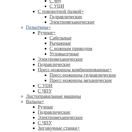
C чпу
С УЦИ
С поворотной балкой
+
Гидравлические
Электромеханические
Гильотины
+
Ручные
+
Сабельные
Рычажные
С ножным приводом
Угловысечные
Электромеханические
Гидравлические
Пресс-ножницы комбинированные
+
Пресс-ножницы гидравлические
Пресс-ножницы механические
С УЦИ
С ЧПУ
Листоправильные машины
Вальцы
+
Ручные
Гидравлические
Электромеханические
С ЧПУ
Зиговочные станки
+