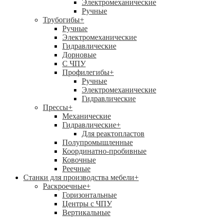
Электромеханические
Ручные
Трубогибы
+
Ручные
Электромеханические
Гидравлические
Дорновые
С ЧПУ
Профилегибы
+
Ручные
Электромеханические
Гидравлические
Прессы
+
Механические
Гидравлические
+
Для реактопластов
Полупромышленные
Координатно-пробивные
Ковочные
Реечные
Станки для производства мебели
+
Раскроечные
+
Горизонтальные
Центры с ЧПУ
Вертикальные