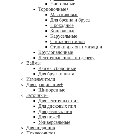
Настольные
Торцовочные
+
Маятниковые
Для бревна и бруса
Проходные
Консольные
Карусельные
С нижней пилой
Станки для оптимизации
Круглопалочные
Ленточные пилы по дереву
Ваймы
+
Ваймы сборочные
Для бруса и щита
Измельчители
Для сращивания
+
Шипорезные
Заточные
+
Для ленточных пил
Для дисковых пил
Для рамных пил
Для ножей
Универсальные
Для поддонов
Покрасочное
+