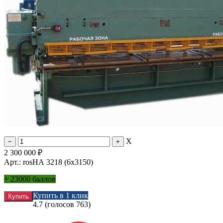
X
2 300 000
₽
Арт.: rosНА 3218 (6х3150)
+
23000 баллов
Купить в 1 клик
4.7
(голосов
763
)