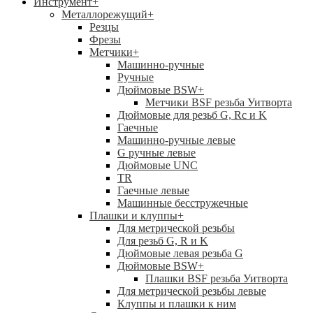
Инструмент
+
Металлорежущий
+
Резцы
Фрезы
Метчики
+
Машинно-ручные
Ручные
Дюймовые BSW
+
Метчики BSF резьба Уитворта
Дюймовые для резьб G, Rc и K
Гаечные
Машинно-ручные левые
G ручные левые
Дюймовые UNC
TR
Гаечные левые
Машинные бесстружечные
Плашки и клуппы
+
Для метрической резьбы
Для резьб G, R и K
Дюймовые левая резьба G
Дюймовые BSW
+
Плашки BSF резьба Уитворта
Для метрической резьбы левые
Клуппы и плашки к ним