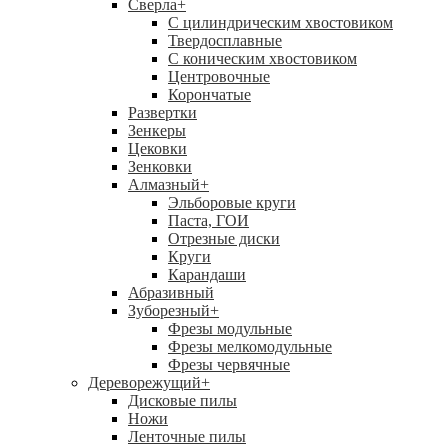
Сверла
+
С цилиндрическим хвостовиком
Твердосплавные
С коническим хвостовиком
Центровочные
Корончатые
Развертки
Зенкеры
Цековки
Зенковки
Алмазный
+
Эльборовые круги
Паста, ГОИ
Отрезные диски
Круги
Карандаши
Абразивный
Зуборезный
+
Фрезы модульные
Фрезы мелкомодульные
Фрезы червячные
Дереворежущий
+
Дисковые пилы
Ножи
Ленточные пилы