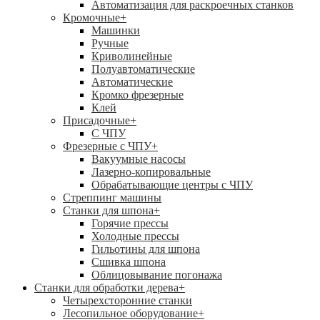
Автоматизация для раскроечных станков
Кромочные
+
Машинки
Ручные
Криволинейные
Полуавтоматические
Автоматические
Кромко фрезерные
Клей
Присадочные
+
С ЧПУ
Фрезерные с ЧПУ
+
Вакуумные насосы
Лазерно-копировальные
Обрабатывающие центры с ЧПУ
Стреппинг машины
Станки для шпона
+
Горячие прессы
Холодные прессы
Гильотины для шпона
Сшивка шпона
Облицовывание погонажа
Станки для обработки дерева
+
Четырехсторонние станки
Лесопильное оборудование
+