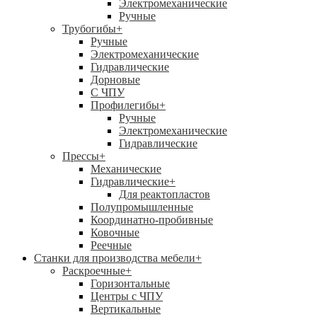
Электромеханические
Ручные
Трубогибы
+
Ручные
Электромеханические
Гидравлические
Дорновые
С ЧПУ
Профилегибы
+
Ручные
Электромеханические
Гидравлические
Прессы
+
Механические
Гидравлические
+
Для реактопластов
Полупромышленные
Координатно-пробивные
Ковочные
Реечные
Станки для производства мебели
+
Раскроечные
+
Горизонтальные
Центры с ЧПУ
Вертикальные