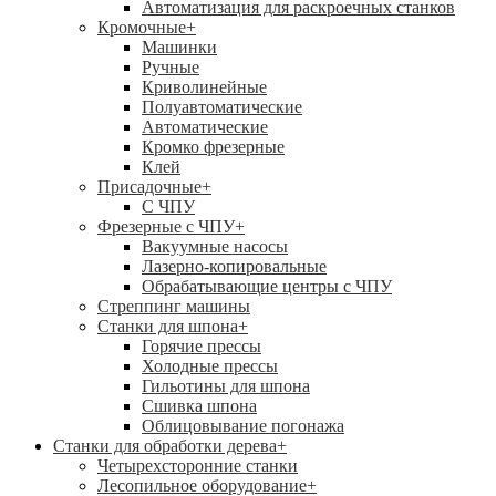
Автоматизация для раскроечных станков
Кромочные
+
Машинки
Ручные
Криволинейные
Полуавтоматические
Автоматические
Кромко фрезерные
Клей
Присадочные
+
С ЧПУ
Фрезерные с ЧПУ
+
Вакуумные насосы
Лазерно-копировальные
Обрабатывающие центры с ЧПУ
Стреппинг машины
Станки для шпона
+
Горячие прессы
Холодные прессы
Гильотины для шпона
Сшивка шпона
Облицовывание погонажа
Станки для обработки дерева
+
Четырехсторонние станки
Лесопильное оборудование
+