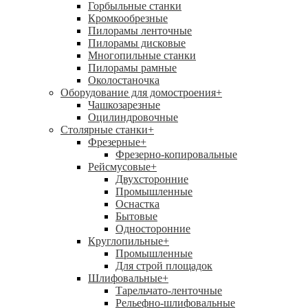
Горбыльные станки
Кромкообрезные
Пилорамы ленточные
Пилорамы дисковые
Многопильные станки
Пилорамы рамные
Околостаночка
Оборудование для домостроения
+
Чашкозарезные
Оцилиндровочные
Столярные станки
+
Фрезерные
+
Фрезерно-копировальные
Рейсмусовые
+
Двухсторонние
Промышленные
Оснастка
Бытовые
Односторонние
Круглопильные
+
Промышленные
Для строй площадок
Шлифовальные
+
Тарельчато-ленточные
Рельефно-шлифовальные