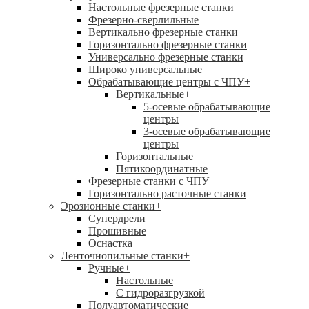
Настольные фрезерные станки
Фрезерно-сверлильные
Вертикально фрезерные станки
Горизонтально фрезерные станки
Универсально фрезерные станки
Широко универсальные
Обрабатывающие центры с ЧПУ
+
Вертикальные
+
5-осевые обрабатывающие
центры
3-осевые обрабатывающие
центры
Горизонтальные
Пятикоординатные
Фрезерные станки с ЧПУ
Горизонтально расточные станки
Эрозионные станки
+
Супердрели
Прошивные
Оснастка
Ленточнопильные станки
+
Ручные
+
Настольные
С гидроразгрузкой
Полуавтоматические