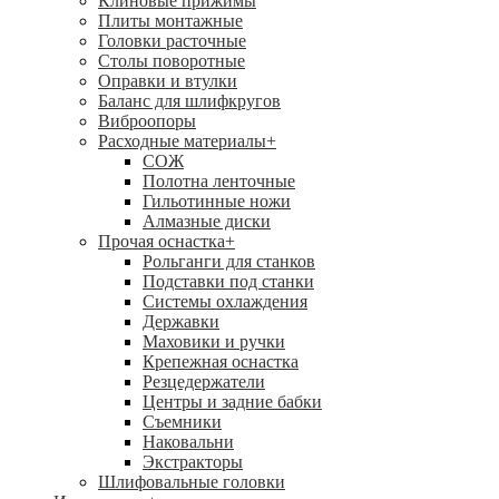
Клиновые прижимы
Плиты монтажные
Головки расточные
Столы поворотные
Оправки и втулки
Баланс для шлифкругов
Виброопоры
Расходные материалы
+
СОЖ
Полотна ленточные
Гильотинные ножи
Алмазные диски
Прочая оснастка
+
Рольганги для станков
Подставки под станки
Системы охлаждения
Державки
Маховики и ручки
Крепежная оснастка
Резцедержатели
Центры и задние бабки
Съемники
Наковальни
Экстракторы
Шлифовальные головки