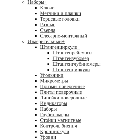
Наборы
+
Ключи
Метчики и плашки
Торцевые головки
Разные
Сверла
Слесарно-монтажный
Измерительный
+
Штангенциркули
+
Штангенрейсмасы
Штангензубомер
Штангенглубиномеры
Штангенциркули
Угольники
Микрометры
Призмы поверочные
Плиты поверочные
Линейки поверочные
Индикаторы
Наборы
Глубиномеры
Стойки магнитные
Контроль биения
Кронциркули
Уровни