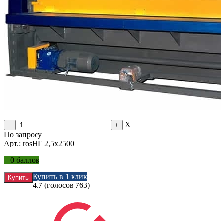
X
По запросу
Арт.: rosНГ 2,5х2500
+
0 баллов
Купить в 1 клик
4.7
(голосов
763
)