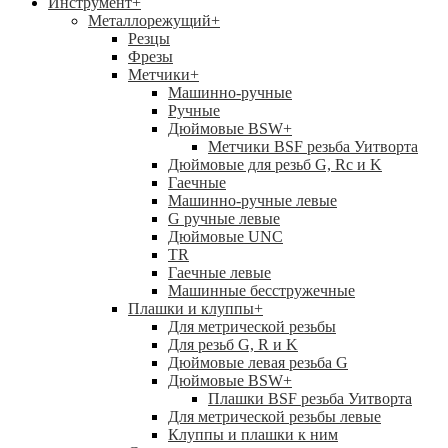
Инструмент
+
Металлорежущий
+
Резцы
Фрезы
Метчики
+
Машинно-ручные
Ручные
Дюймовые BSW
+
Метчики BSF резьба Уитворта
Дюймовые для резьб G, Rc и K
Гаечные
Машинно-ручные левые
G ручные левые
Дюймовые UNC
TR
Гаечные левые
Машинные бесстружечные
Плашки и клуппы
+
Для метрической резьбы
Для резьб G, R и K
Дюймовые левая резьба G
Дюймовые BSW
+
Плашки BSF резьба Уитворта
Для метрической резьбы левые
Клуппы и плашки к ним