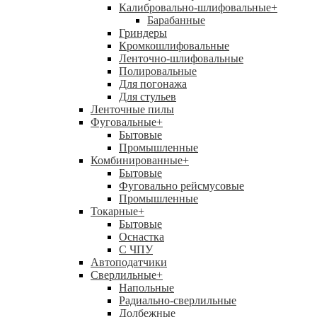
Калибровально-шлифовальные
+
Барабанные
Гриндеры
Кромкошлифовальные
Ленточно-шлифовальные
Полировальные
Для погонажа
Для стульев
Ленточные пилы
Фуговальные
+
Бытовые
Промышленные
Комбинированные
+
Бытовые
Фуговально рейсмусовые
Промышленные
Токарные
+
Бытовые
Оснастка
С ЧПУ
Автоподатчики
Сверлильные
+
Напольные
Радиально-сверлильные
Долбежные