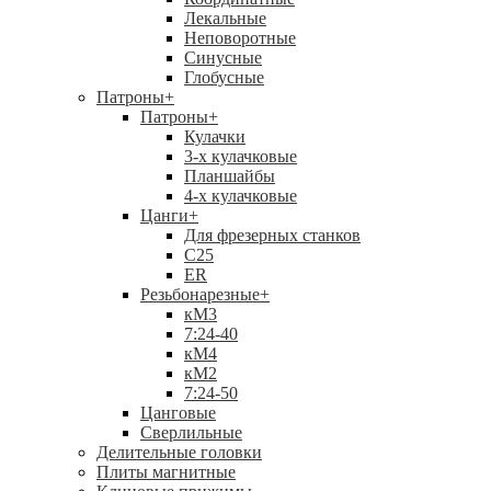
Лекальные
Неповоротные
Синусные
Глобусные
Патроны
+
Патроны
+
Кулачки
3-х кулачковые
Планшайбы
4-х кулачковые
Цанги
+
Для фрезерных станков
С25
ER
Резьбонарезные
+
кМ3
7:24-40
кМ4
кМ2
7:24-50
Цанговые
Сверлильные
Делительные головки
Плиты магнитные