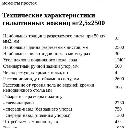
моменты простоя.
Технические характеристики
гильотинных ножниц нг2,5х2500
Наибольшая толщина разрезаемого листа при 50 кг/
2.5
мм2, мм
Наибольшая длина разрезаемых листов, мм
2500
Наибольшее число ходов ножа в минуту раз
30
Угол наклона подвижного ножа, град
1°40’
Стандартный ручной задний упор, мм
500
Число режущих кромок ножа, шт
4
Рассояние между стойками в свету, мм
2690
Расстояние от уровня пола до верхней кромки
790
неподвижного стол,а мм
Габаритные размеры ножниц:
- слева-направо
2730
- спереди-назад (без заднего упора)
750
- спереди-назад (с задним упором)
1300
Потребляемая мощность, квт
4.0
Вес, кг
1920