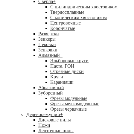
Сверла
+
С цилиндрическим хвостовиком
Твердосплавные
С коническим хвостовиком
Центровочные
Корончатые
Развертки
Зенкеры
Цековки
Зенковки
Алмазный
+
Эльборовые круги
Паста, ГОИ
Отрезные диски
Круги
Карандаши
Абразивный
Зуборезный
+
Фрезы модульные
Фрезы мелкомодульные
Фрезы червячные
Дереворежущий
+
Дисковые пилы
Ножи
Ленточные пилы