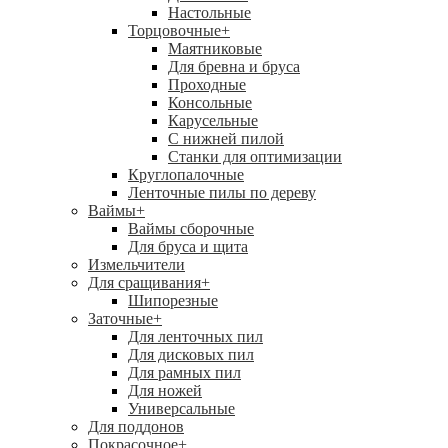
Настольные
Торцовочные
+
Маятниковые
Для бревна и бруса
Проходные
Консольные
Карусельные
С нижней пилой
Станки для оптимизации
Круглопалочные
Ленточные пилы по дереву
Ваймы
+
Ваймы сборочные
Для бруса и щита
Измельчители
Для сращивания
+
Шипорезные
Заточные
+
Для ленточных пил
Для дисковых пил
Для рамных пил
Для ножей
Универсальные
Для поддонов
Покрасочное
+