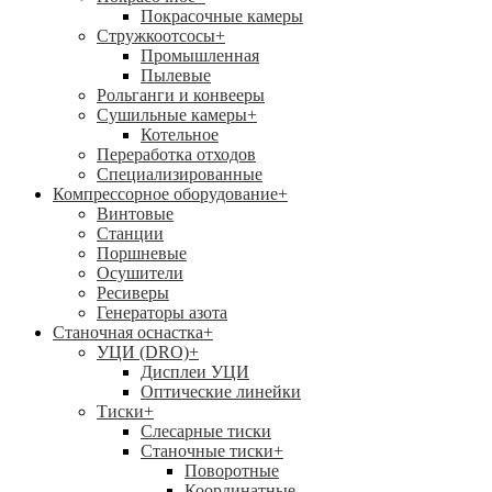
Покрасочные камеры
Стружкоотсосы
+
Промышленная
Пылевые
Рольганги и конвееры
Сушильные камеры
+
Котельное
Переработка отходов
Специализированные
Компрессорное оборудование
+
Винтовые
Станции
Поршневые
Осушители
Ресиверы
Генераторы азота
Станочная оснастка
+
УЦИ (DRO)
+
Дисплеи УЦИ
Оптические линейки
Тиски
+
Слесарные тиски
Станочные тиски
+
Поворотные
Координатные