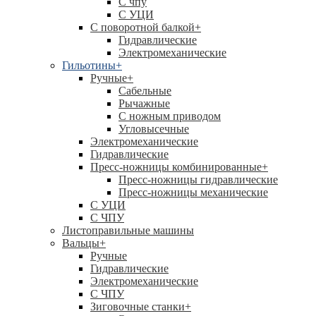
C чпу
С УЦИ
С поворотной балкой
+
Гидравлические
Электромеханические
Гильотины
+
Ручные
+
Сабельные
Рычажные
С ножным приводом
Угловысечные
Электромеханические
Гидравлические
Пресс-ножницы комбинированные
+
Пресс-ножницы гидравлические
Пресс-ножницы механические
С УЦИ
С ЧПУ
Листоправильные машины
Вальцы
+
Ручные
Гидравлические
Электромеханические
С ЧПУ
Зиговочные станки
+