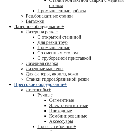
Станки контактной сварки с медным
столом
Промышленные роботы
Резьбонакатные станки
Вытяжки
Лазерное оборудование
+
Лазерная резка
+
С открытой станиной
Для резки труб
Промышленные
Со сменным столом
С труборезной приставкой
Лазерная сварка
Лазерные маркеры
Для фанеры, акрила, кожи
Станки гидроабразивной резки
Прессовое оборудование
+
Листогибы
+
Ручные
+
Сегментные
Электромагнитные
Проходные
Комбинированные
Аксессуары
Прессы гибочные
+