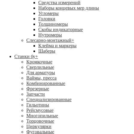
Средства измерений
Наборы концевых мер длины
Угломеры
Головки
Толщиномеры
Скобы индикаторные
Нутромеры
Слесарно-монтажный
+
Клейма и маркеры
Шаберы
Станки бу
+
Кромкочные
Сверлильные
Для арматуры
Ваймы, пресса
Комбинированные
Фрезерные
Запчасти
Специализированные
Гильотины
Рейсмусовые
Многопильные
Торцовочные
Циркулярки
Фуговальные