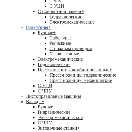
C чпу
С УЦИ
С поворотной балкой
+
Гидравлические
Электромеханические
Гильотины
+
Ручные
+
Сабельные
Рычажные
С ножным приводом
Угловысечные
Электромеханические
Гидравлические
Пресс-ножницы комбинированные
+
Пресс-ножницы гидравлические
Пресс-ножницы механические
С УЦИ
С ЧПУ
Листоправильные машины
Вальцы
+
Ручные
Гидравлические
Электромеханические
С ЧПУ
Зиговочные станки
+