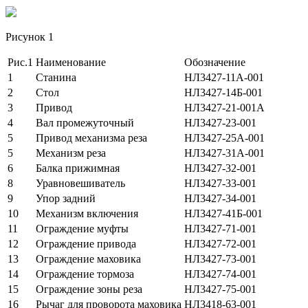
Рисунок 1
Рис.1
Наименование
Обозначение
1
Станина
НЛ3427-11А-001
2
Стол
НЛ3427-14Б-001
3
Привод
НЛ3427-21-001А
4
Вал промежуточный
НЛ3427-23-001
5
Привод механизма реза
НЛ3427-25А-001
5
Механизм реза
НЛ3427-31А-001
6
Балка прижимная
НЛ3427-32-001
8
Уравновешиватель
НЛ3427-33-001
9
Упор задний
НЛ3427-34-001
10
Механизм включения
НЛ3427-41Б-001
11
Ограждение муфты
НЛ3427-71-001
12
Ограждение привода
НЛ3427-72-001
13
Ограждение маховика
НЛ3427-73-001
14
Ограждение тормоза
НЛ3427-74-001
15
Ограждение зоны реза
НЛ3427-75-001
16
Рычаг для проворота маховика
НЛ3418-63-001