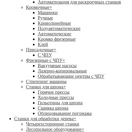
Автоматизация для раскроечных станков
Кромочные
+
Машинки
Ручные
Криволинейные
Полуавтоматические
Автоматические
Кромко фрезерные
Клей
Присадочные
+
С ЧПУ
Фрезерные с ЧПУ
+
Вакуумные насосы
Лазерно-копировальные
Обрабатывающие центры с ЧПУ
Стреппинг машины
Станки для шпона
+
Горячие прессы
Холодные прессы
Гильотины для шпона
Сшивка шпона
Облицовывание погонажа
Станки для обработки дерева
+
Четырехсторонние станки
Лесопильное оборудование
+