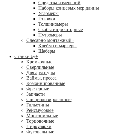
Средства измерений
Наборы концевых мер длины
Угломеры
Головки
Толщиномеры
Скобы индикаторные
Нутромеры
Слесарно-монтажный
+
Клейма и маркеры
Шаберы
Станки бу
+
Кромкочные
Сверлильные
Для арматуры
Ваймы, пресса
Комбинированные
Фрезерные
Запчасти
Специализированные
Гильотины
Рейсмусовые
Многопильные
Торцовочные
Циркулярки
Фуговальные