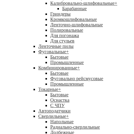
Калибровально-шлифовальные
+
Барабанные
Гриндеры
Кромкошлифовальные
Ленточно-шлифовальные
Полировальные
Для погонажа
Для стульев
Ленточные пилы
Фуговальные
+
Бытовые
Промышленные
Комбинированные
+
Бытовые
Фуговально рейсмусовые
Промышленные
Токарные
+
Бытовые
Оснастка
С ЧПУ
Автоподатчики
Сверлильные
+
Напольные
Радиально-сверлильные
Долбежные