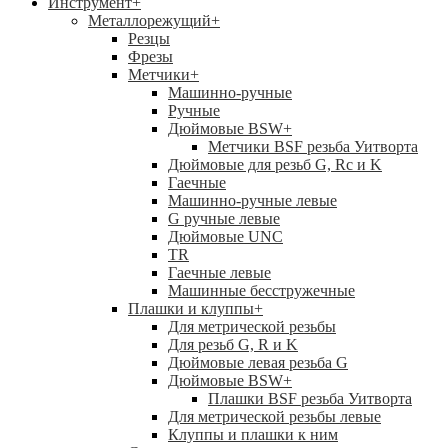
Инструмент
+
Металлорежущий
+
Резцы
Фрезы
Метчики
+
Машинно-ручные
Ручные
Дюймовые BSW
+
Метчики BSF резьба Уитворта
Дюймовые для резьб G, Rc и K
Гаечные
Машинно-ручные левые
G ручные левые
Дюймовые UNC
TR
Гаечные левые
Машинные бесстружечные
Плашки и клуппы
+
Для метрической резьбы
Для резьб G, R и K
Дюймовые левая резьба G
Дюймовые BSW
+
Плашки BSF резьба Уитворта
Для метрической резьбы левые
Клуппы и плашки к ним