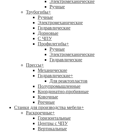
Электромеханические
Ручные
Трубогибы
+
Ручные
Электромеханические
Гидравлические
Дорновые
С ЧПУ
Профилегибы
+
Ручные
Электромеханические
Гидравлические
Прессы
+
Механические
Гидравлические
+
Для реактопластов
Полупромышленные
Координатно-пробивные
Ковочные
Реечные
Станки для производства мебели
+
Раскроечные
+
Горизонтальные
Центры с ЧПУ
Вертикальные