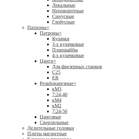
Лекальные
Неповоротные
Синусные
Глобусные
Патроны
+
Патроны
+
Кулачки
3-х кулачковые
Планшайбы
4-х кулачковые
Цанги
+
Для фрезерных станков
С25
ER
Резьбонарезные
+
кМ3
7:24-40
кМ4
кМ2
7:24-50
Цанговые
Сверлильные
Делительные головки
Плиты магнитные