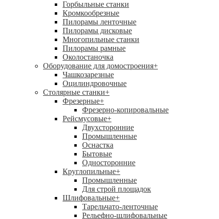
Горбыльные станки
Кромкообрезные
Пилорамы ленточные
Пилорамы дисковые
Многопильные станки
Пилорамы рамные
Околостаночка
Оборудование для домостроения
+
Чашкозарезные
Оцилиндровочные
Столярные станки
+
Фрезерные
+
Фрезерно-копировальные
Рейсмусовые
+
Двухсторонние
Промышленные
Оснастка
Бытовые
Односторонние
Круглопильные
+
Промышленные
Для строй площадок
Шлифовальные
+
Тарельчато-ленточные
Рельефно-шлифовальные