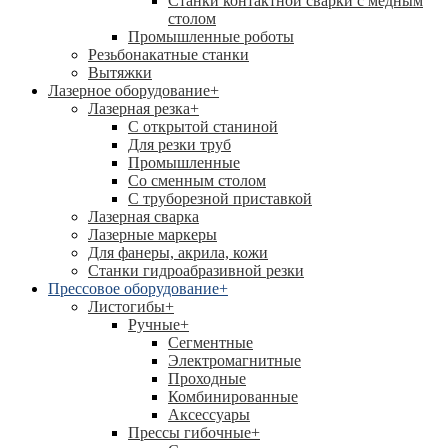
Станки контактной сварки с медным
столом
Промышленные роботы
Резьбонакатные станки
Вытяжки
Лазерное оборудование
+
Лазерная резка
+
С открытой станиной
Для резки труб
Промышленные
Со сменным столом
С труборезной приставкой
Лазерная сварка
Лазерные маркеры
Для фанеры, акрила, кожи
Станки гидроабразивной резки
Прессовое оборудование
+
Листогибы
+
Ручные
+
Сегментные
Электромагнитные
Проходные
Комбинированные
Аксессуары
Прессы гибочные
+