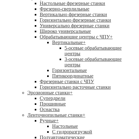
Настольные фрезерные станки
Фрезерно-сверлильные
Вертикально фрезерные станки
Горизонтально фрезерные станки
Универсально фрезерные станки
Широко универсальные
Обрабатывающие центры с ЧПУ
+
Вертикальные
+
5-осевые обрабатывающие
центры
3-осевые обрабатывающие
центры
Горизонтальные
Пятикоординатные
Фрезерные станки с ЧПУ
Горизонтально расточные станки
Эрозионные станки
+
Супердрели
Прошивные
Оснастка
Ленточнопильные станки
+
Ручные
+
Настольные
С гидроразгрузкой
Полуавтоматические