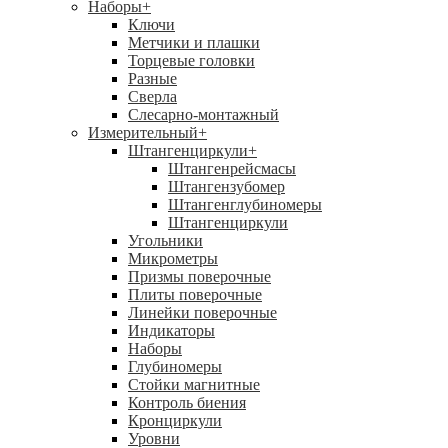
Наборы
+
Ключи
Метчики и плашки
Торцевые головки
Разные
Сверла
Слесарно-монтажный
Измерительный
+
Штангенциркули
+
Штангенрейсмасы
Штангензубомер
Штангенглубиномеры
Штангенциркули
Угольники
Микрометры
Призмы поверочные
Плиты поверочные
Линейки поверочные
Индикаторы
Наборы
Глубиномеры
Стойки магнитные
Контроль биения
Кронциркули
Уровни