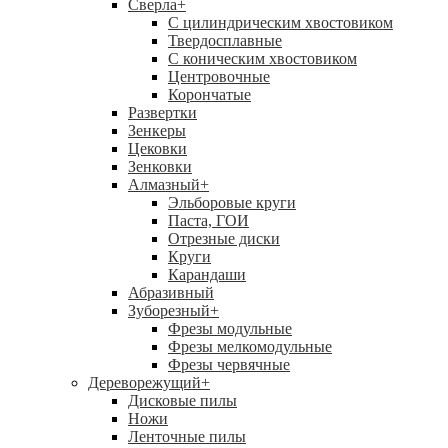
Сверла
+
С цилиндрическим хвостовиком
Твердосплавные
С коническим хвостовиком
Центровочные
Корончатые
Развертки
Зенкеры
Цековки
Зенковки
Алмазный
+
Эльборовые круги
Паста, ГОИ
Отрезные диски
Круги
Карандаши
Абразивный
Зуборезный
+
Фрезы модульные
Фрезы мелкомодульные
Фрезы червячные
Дереворежущий
+
Дисковые пилы
Ножи
Ленточные пилы