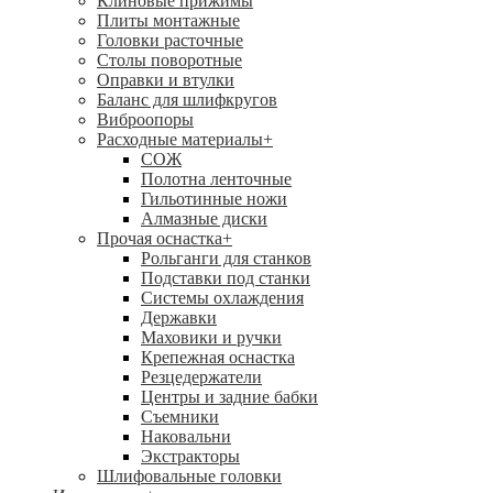
Клиновые прижимы
Плиты монтажные
Головки расточные
Столы поворотные
Оправки и втулки
Баланс для шлифкругов
Виброопоры
Расходные материалы
+
СОЖ
Полотна ленточные
Гильотинные ножи
Алмазные диски
Прочая оснастка
+
Рольганги для станков
Подставки под станки
Системы охлаждения
Державки
Маховики и ручки
Крепежная оснастка
Резцедержатели
Центры и задние бабки
Съемники
Наковальни
Экстракторы
Шлифовальные головки