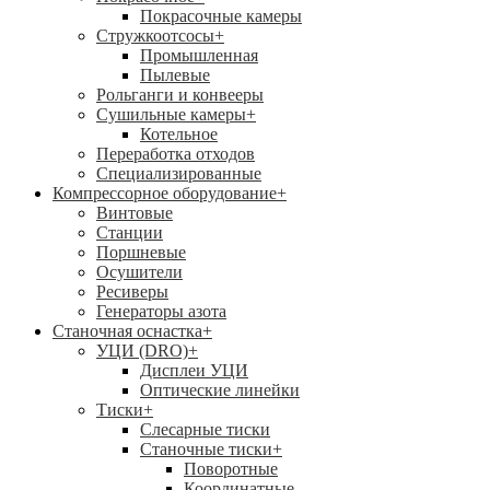
Покрасочные камеры
Стружкоотсосы
+
Промышленная
Пылевые
Рольганги и конвееры
Сушильные камеры
+
Котельное
Переработка отходов
Специализированные
Компрессорное оборудование
+
Винтовые
Станции
Поршневые
Осушители
Ресиверы
Генераторы азота
Станочная оснастка
+
УЦИ (DRO)
+
Дисплеи УЦИ
Оптические линейки
Тиски
+
Слесарные тиски
Станочные тиски
+
Поворотные
Координатные