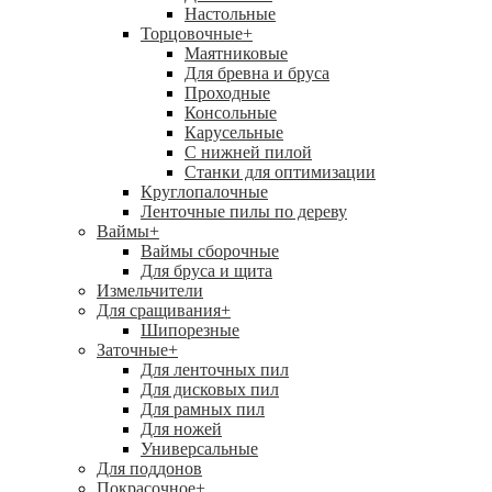
Настольные
Торцовочные
+
Маятниковые
Для бревна и бруса
Проходные
Консольные
Карусельные
С нижней пилой
Станки для оптимизации
Круглопалочные
Ленточные пилы по дереву
Ваймы
+
Ваймы сборочные
Для бруса и щита
Измельчители
Для сращивания
+
Шипорезные
Заточные
+
Для ленточных пил
Для дисковых пил
Для рамных пил
Для ножей
Универсальные
Для поддонов
Покрасочное
+