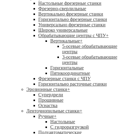
Настольные фрезерные станки
Фрезерно-сверлильные
Вертикально фрезерные станки
Горизонтально фрезерные станки
Универсально фрезерные станки
Широко универсальные
Обрабатывающие центры с ЧПУ
+
Вертикальные
+
5-осевые обрабатывающие
центры
3-осевые обрабатывающие
центры
Горизонтальные
Пятикоординатные
Фрезерные станки с ЧПУ
Горизонтально расточные станки
Эрозионные станки
+
Супердрели
Прошивные
Оснастка
Ленточнопильные станки
+
Ручные
+
Настольные
С гидроразгрузкой
Полуавтоматические