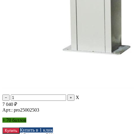
X
7 040
₽
Арт.: pro25002503
+
70 баллов
Купить в 1 клик