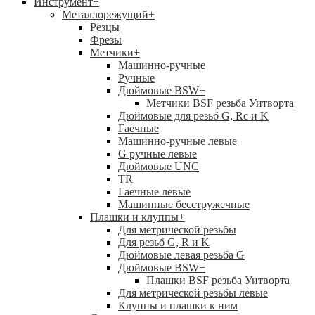
Инструмент
+
Металлорежущий
+
Резцы
Фрезы
Метчики
+
Машинно-ручные
Ручные
Дюймовые BSW
+
Метчики BSF резьба Уитворта
Дюймовые для резьб G, Rc и K
Гаечные
Машинно-ручные левые
G ручные левые
Дюймовые UNC
TR
Гаечные левые
Машинные бесстружечные
Плашки и клуппы
+
Для метрической резьбы
Для резьб G, R и K
Дюймовые левая резьба G
Дюймовые BSW
+
Плашки BSF резьба Уитворта
Для метрической резьбы левые
Клуппы и плашки к ним