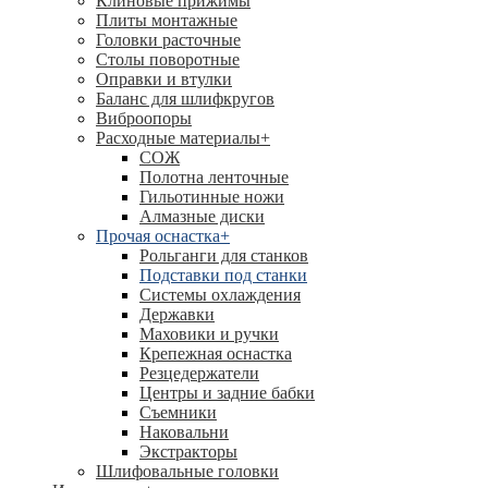
Клиновые прижимы
Плиты монтажные
Головки расточные
Столы поворотные
Оправки и втулки
Баланс для шлифкругов
Виброопоры
Расходные материалы
+
СОЖ
Полотна ленточные
Гильотинные ножи
Алмазные диски
Прочая оснастка
+
Рольганги для станков
Подставки под станки
Системы охлаждения
Державки
Маховики и ручки
Крепежная оснастка
Резцедержатели
Центры и задние бабки
Съемники
Наковальни
Экстракторы
Шлифовальные головки