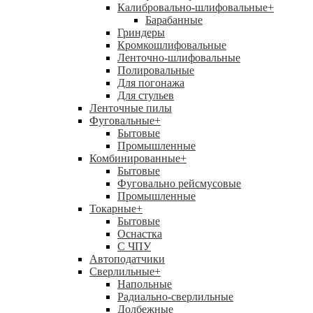
Калибровально-шлифовальные
+
Барабанные
Гриндеры
Кромкошлифовальные
Ленточно-шлифовальные
Полировальные
Для погонажа
Для стульев
Ленточные пилы
Фуговальные
+
Бытовые
Промышленные
Комбинированные
+
Бытовые
Фуговально рейсмусовые
Промышленные
Токарные
+
Бытовые
Оснастка
С ЧПУ
Автоподатчики
Сверлильные
+
Напольные
Радиально-сверлильные
Долбежные