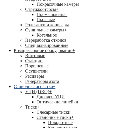
Покрасочные камеры
Стружкоотсосы
+
Промышленная
Пылевые
Рольганги и конвееры
Сушильные камеры
+
Котельное
Переработка отходов
Специализированные
Компрессорное оборудование
+
Винтовые
Станции
Поршневые
Осушители
Ресиверы
Генераторы азота
Станочная оснастка
+
УЦИ (DRO)
+
Дисплеи УЦИ
Оптические линейки
Тиски
+
Слесарные тиски
Станочные тиски
+
Поворотные
Координатные