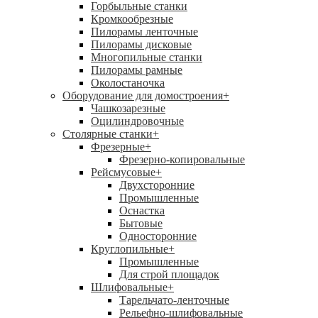
Горбыльные станки
Кромкообрезные
Пилорамы ленточные
Пилорамы дисковые
Многопильные станки
Пилорамы рамные
Околостаночка
Оборудование для домостроения
+
Чашкозарезные
Оцилиндровочные
Столярные станки
+
Фрезерные
+
Фрезерно-копировальные
Рейсмусовые
+
Двухсторонние
Промышленные
Оснастка
Бытовые
Односторонние
Круглопильные
+
Промышленные
Для строй площадок
Шлифовальные
+
Тарельчато-ленточные
Рельефно-шлифовальные