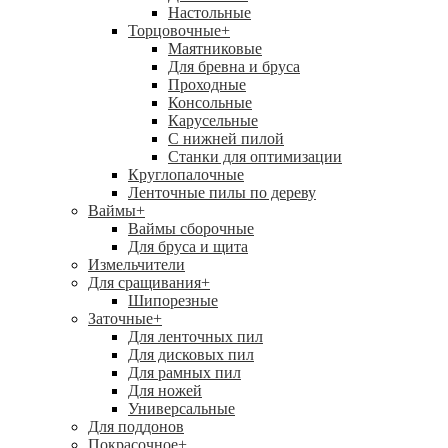
Настольные
Торцовочные
+
Маятниковые
Для бревна и бруса
Проходные
Консольные
Карусельные
С нижней пилой
Станки для оптимизации
Круглопалочные
Ленточные пилы по дереву
Ваймы
+
Ваймы сборочные
Для бруса и щита
Измельчители
Для сращивания
+
Шипорезные
Заточные
+
Для ленточных пил
Для дисковых пил
Для рамных пил
Для ножей
Универсальные
Для поддонов
Покрасочное
+