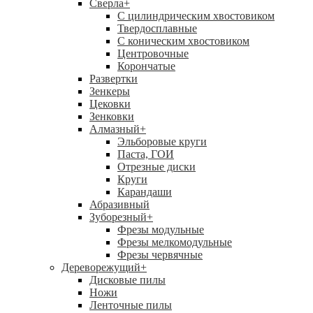
Сверла
+
С цилиндрическим хвостовиком
Твердосплавные
С коническим хвостовиком
Центровочные
Корончатые
Развертки
Зенкеры
Цековки
Зенковки
Алмазный
+
Эльборовые круги
Паста, ГОИ
Отрезные диски
Круги
Карандаши
Абразивный
Зуборезный
+
Фрезы модульные
Фрезы мелкомодульные
Фрезы червячные
Дереворежущий
+
Дисковые пилы
Ножи
Ленточные пилы