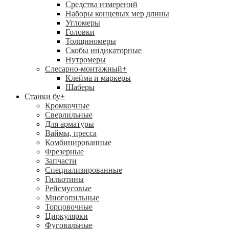
Средства измерений
Наборы концевых мер длины
Угломеры
Головки
Толщиномеры
Скобы индикаторные
Нутромеры
Слесарно-монтажный
+
Клейма и маркеры
Шаберы
Станки бу
+
Кромкочные
Сверлильные
Для арматуры
Ваймы, пресса
Комбинированные
Фрезерные
Запчасти
Специализированные
Гильотины
Рейсмусовые
Многопильные
Торцовочные
Циркулярки
Фуговальные