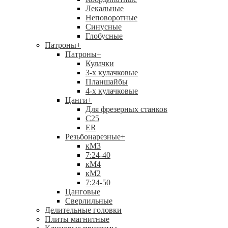
Лекальные
Неповоротные
Синусные
Глобусные
Патроны
+
Патроны
+
Кулачки
3-х кулачковые
Планшайбы
4-х кулачковые
Цанги
+
Для фрезерных станков
С25
ER
Резьбонарезные
+
кМ3
7:24-40
кМ4
кМ2
7:24-50
Цанговые
Сверлильные
Делительные головки
Плиты магнитные