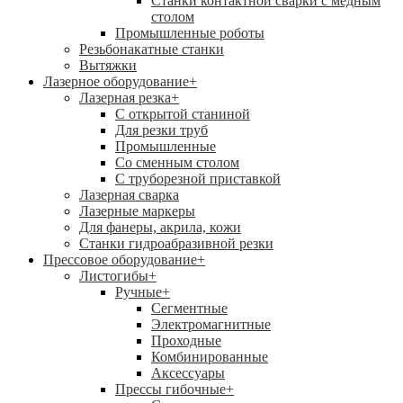
Станки контактной сварки с медным
столом
Промышленные роботы
Резьбонакатные станки
Вытяжки
Лазерное оборудование
+
Лазерная резка
+
С открытой станиной
Для резки труб
Промышленные
Со сменным столом
С труборезной приставкой
Лазерная сварка
Лазерные маркеры
Для фанеры, акрила, кожи
Станки гидроабразивной резки
Прессовое оборудование
+
Листогибы
+
Ручные
+
Сегментные
Электромагнитные
Проходные
Комбинированные
Аксессуары
Прессы гибочные
+