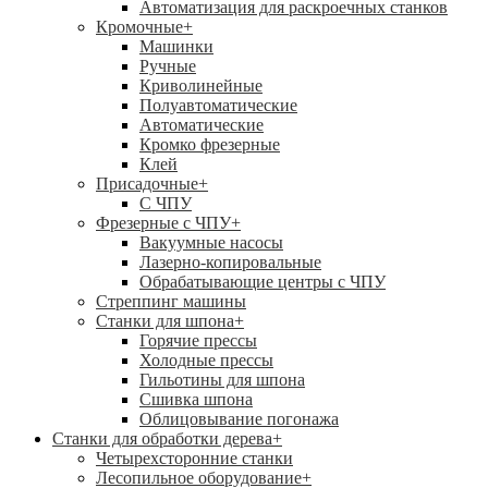
Автоматизация для раскроечных станков
Кромочные
+
Машинки
Ручные
Криволинейные
Полуавтоматические
Автоматические
Кромко фрезерные
Клей
Присадочные
+
С ЧПУ
Фрезерные с ЧПУ
+
Вакуумные насосы
Лазерно-копировальные
Обрабатывающие центры с ЧПУ
Стреппинг машины
Станки для шпона
+
Горячие прессы
Холодные прессы
Гильотины для шпона
Сшивка шпона
Облицовывание погонажа
Станки для обработки дерева
+
Четырехсторонние станки
Лесопильное оборудование
+