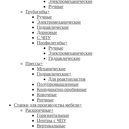
Электромеханические
Ручные
Трубогибы
+
Ручные
Электромеханические
Гидравлические
Дорновые
С ЧПУ
Профилегибы
+
Ручные
Электромеханические
Гидравлические
Прессы
+
Механические
Гидравлические
+
Для реактопластов
Полупромышленные
Координатно-пробивные
Ковочные
Реечные
Станки для производства мебели
+
Раскроечные
+
Горизонтальные
Центры с ЧПУ
Вертикальные