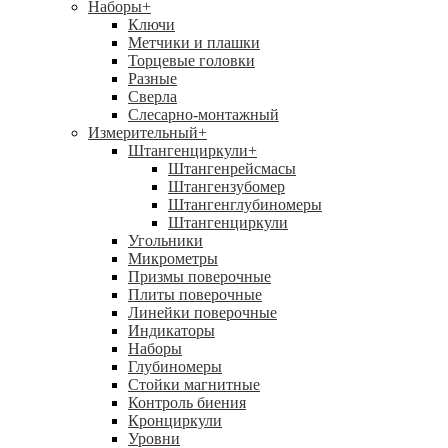
Наборы
+
Ключи
Метчики и плашки
Торцевые головки
Разные
Сверла
Слесарно-монтажный
Измерительный
+
Штангенциркули
+
Штангенрейсмасы
Штангензубомер
Штангенглубиномеры
Штангенциркули
Угольники
Микрометры
Призмы поверочные
Плиты поверочные
Линейки поверочные
Индикаторы
Наборы
Глубиномеры
Стойки магнитные
Контроль биения
Кронциркули
Уровни