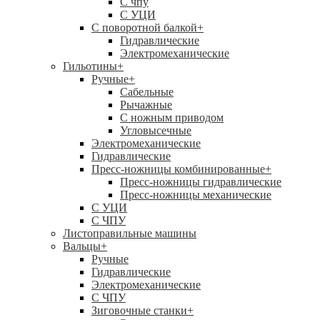
C чпу
С УЦИ
С поворотной балкой
+
Гидравлические
Электромеханические
Гильотины
+
Ручные
+
Сабельные
Рычажные
С ножным приводом
Угловысечные
Электромеханические
Гидравлические
Пресс-ножницы комбинированные
+
Пресс-ножницы гидравлические
Пресс-ножницы механические
С УЦИ
С ЧПУ
Листоправильные машины
Вальцы
+
Ручные
Гидравлические
Электромеханические
С ЧПУ
Зиговочные станки
+